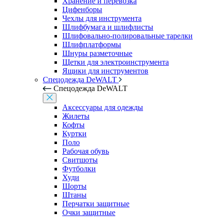
Хранение и перевозка
Цифенборы
Чехлы для инструмента
Шлифбумага и шлифлисты
Шлифовально-полировальные тарелки
Шлифплатформы
Шнуры разметочные
Щетки для электроинструмента
Ящики для инструментов
Спецодежда DeWALT
Спецодежда DeWALT
Аксессуары для одежды
Жилеты
Кофты
Куртки
Поло
Рабочая обувь
Свитшоты
Футболки
Худи
Шорты
Штаны
Перчатки защитные
Очки защитные