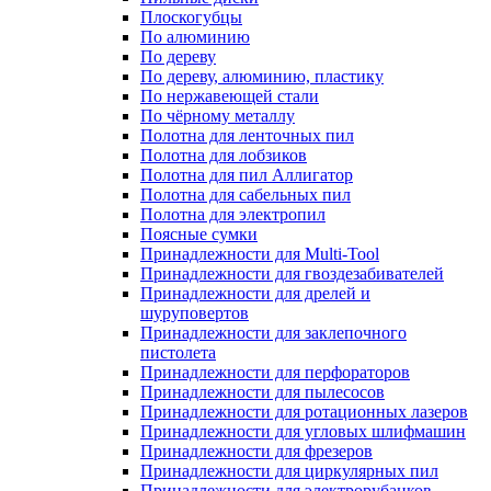
Плоскогубцы
По алюминию
По дереву
По дереву, алюминию, пластику
По нержавеющей стали
По чёрному металлу
Полотна для ленточных пил
Полотна для лобзиков
Полотна для пил Аллигатор
Полотна для сабельных пил
Полотна для электропил
Поясные сумки
Принадлежности для Multi-Tool
Принадлежности для гвоздезабивателей
Принадлежности для дрелей и
шуруповертов
Принадлежности для заклепочного
пистолета
Принадлежности для перфораторов
Принадлежности для пылесосов
Принадлежности для ротационных лазеров
Принадлежности для угловых шлифмашин
Принадлежности для фрезеров
Принадлежности для циркулярных пил
Принадлежности для электрорубанков