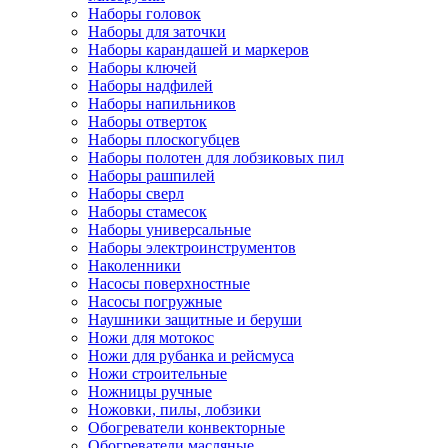
Наборы головок
Наборы для заточки
Наборы карандашей и маркеров
Наборы ключей
Наборы надфилей
Наборы напильников
Наборы отверток
Наборы плоскогубцев
Наборы полотен для лобзиковых пил
Наборы рашпилей
Наборы сверл
Наборы стамесок
Наборы универсальные
Наборы электроинструментов
Наколенники
Насосы поверхностные
Насосы погружные
Наушники защитные и беруши
Ножи для мотокос
Ножи для рубанка и рейсмуса
Ножи строительные
Ножницы ручные
Ножовки, пилы, лобзики
Обогреватели конвекторные
Обогреватели масляные