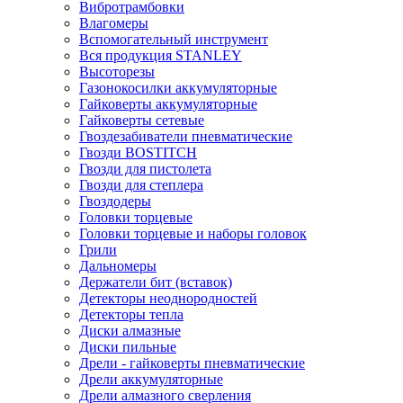
Вибротрамбовки
Влагомеры
Вспомогательный инструмент
Вся продукция STANLEY
Высоторезы
Газонокосилки аккумуляторные
Гайковерты аккумуляторные
Гайковерты сетевые
Гвоздезабиватели пневматические
Гвозди BOSTITCH
Гвозди для пистолета
Гвозди для степлера
Гвоздодеры
Головки торцевые
Головки торцевые и наборы головок
Грили
Дальномеры
Держатели бит (вставок)
Детекторы неоднородностей
Детекторы тепла
Диски алмазные
Диски пильные
Дрели - гайковерты пневматические
Дрели аккумуляторные
Дрели алмазного сверления