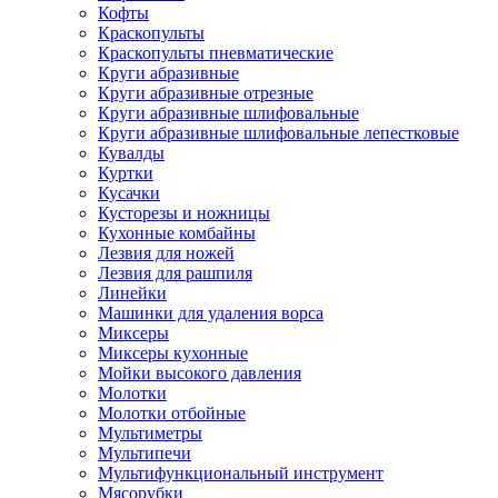
Кофты
Краскопульты
Краскопульты пневматические
Круги абразивные
Круги абразивные отрезные
Круги абразивные шлифовальные
Круги абразивные шлифовальные лепестковые
Кувалды
Куртки
Кусачки
Кусторезы и ножницы
Кухонные комбайны
Лезвия для ножей
Лезвия для рашпиля
Линейки
Машинки для удаления ворса
Миксеры
Миксеры кухонные
Мойки высокого давления
Молотки
Молотки отбойные
Мультиметры
Мультипечи
Мультифункциональный инструмент
Мясорубки