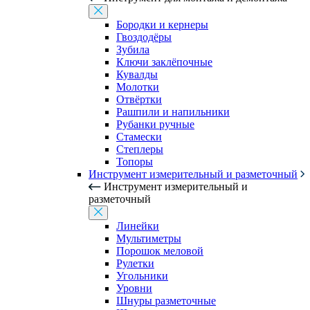
Бородки и кернеры
Гвоздодёры
Зубила
Ключи заклёпочные
Кувалды
Молотки
Отвёртки
Рашпили и напильники
Рубанки ручные
Стамески
Степлеры
Топоры
Инструмент измерительный и разметочный
Инструмент измерительный и
разметочный
Линейки
Мультиметры
Порошок меловой
Рулетки
Угольники
Уровни
Шнуры разметочные