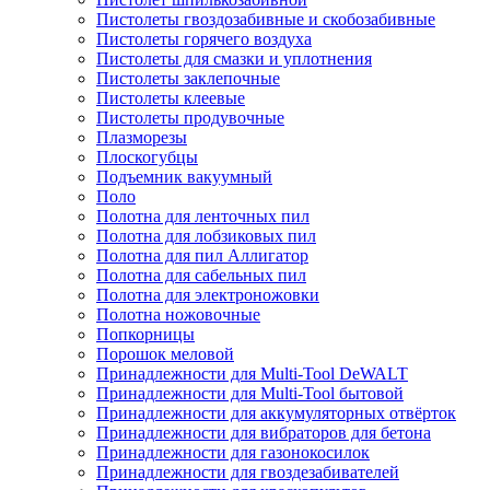
Пистолеты гвоздозабивные и скобозабивные
Пистолеты горячего воздуха
Пистолеты для смазки и уплотнения
Пистолеты заклепочные
Пистолеты клеевые
Пистолеты продувочные
Плазморезы
Плоскогубцы
Подъемник вакуумный
Поло
Полотна для ленточных пил
Полотна для лобзиковых пил
Полотна для пил Аллигатор
Полотна для сабельных пил
Полотна для электроножовки
Полотна ножовочные
Попкорницы
Порошок меловой
Принадлежности для Multi-Tool DeWALT
Принадлежности для Multi-Tool бытовой
Принадлежности для аккумуляторных отвёрток
Принадлежности для вибраторов для бетона
Принадлежности для газонокосилок
Принадлежности для гвоздезабивателей