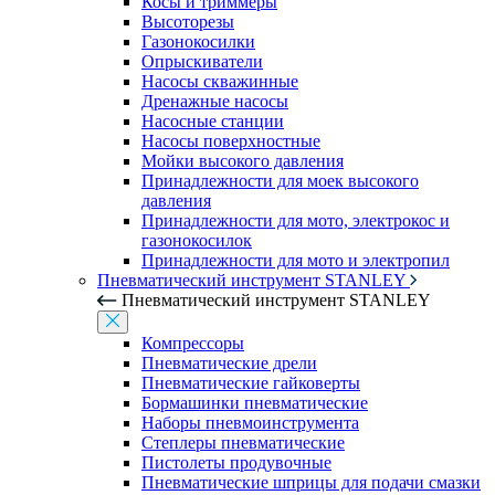
Косы и триммеры
Высоторезы
Газонокосилки
Опрыскиватели
Насосы скважинные
Дренажные насосы
Насосные станции
Насосы поверхностные
Мойки высокого давления
Принадлежности для моек высокого
давления
Принадлежности для мото, электрокос и
газонокосилок
Принадлежности для мото и электропил
Пневматический инструмент STANLEY
Пневматический инструмент STANLEY
Компрессоры
Пневматические дрели
Пневматические гайковерты
Бормашинки пневматические
Наборы пневмоинструмента
Степлеры пневматические
Пистолеты продувочные
Пневматические шприцы для подачи смазки