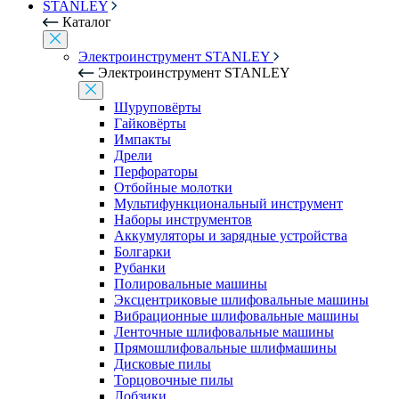
STANLEY
Каталог
Электроинструмент STANLEY
Электроинструмент STANLEY
Шуруповёрты
Гайковёрты
Импакты
Дрели
Перфораторы
Отбойные молотки
Мультифункциональный инструмент
Наборы инструментов
Аккумуляторы и зарядные устройства
Болгарки
Рубанки
Полировальные машины
Эксцентриковые шлифовальные машины
Вибрационные шлифовальные машины
Ленточные шлифовальные машины
Прямошлифовальные шлифмашины
Дисковые пилы
Торцовочные пилы
Лобзики