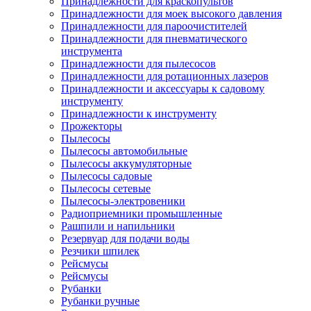
Принадлежности для краскопультов
Принадлежности для моек высокого давления
Принадлежности для пароочистителей
Принадлежности для пневматического
инструмента
Принадлежности для пылесосов
Принадлежности для ротационных лазеров
Принадлежности и аксессуары к садовому
инструменту
Принадлежности к инструменту
Прожекторы
Пылесосы
Пылесосы автомобильные
Пылесосы аккумуляторные
Пылесосы садовые
Пылесосы сетевые
Пылесосы-электровеники
Радиоприемники промышленные
Рашпили и напильники
Резервуар для подачи воды
Резчики шпилек
Рейсмусы
Рейсмусы
Рубанки
Рубанки ручные