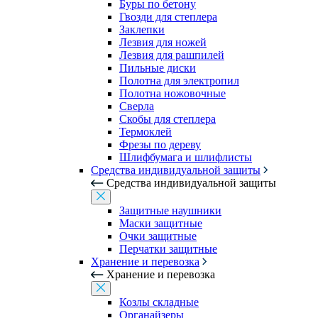
Буры по бетону
Гвозди для степлера
Заклепки
Лезвия для ножей
Лезвия для рашпилей
Пильные диски
Полотна для электропил
Полотна ножовочные
Сверла
Скобы для степлера
Термоклей
Фрезы по дереву
Шлифбумага и шлифлисты
Средства индивидуальной защиты
Средства индивидуальной защиты
Защитные наушники
Маски защитные
Очки защитные
Перчатки защитные
Хранение и перевозка
Хранение и перевозка
Козлы складные
Органайзеры