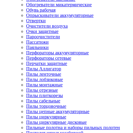
Обогреватели микатермические
Обувь рабочая
Опрыскиватели аккумуляторные
Отвертки
Очистители воздуха
Очки защитные
Пароочистители
Пассатижи
Паяльники
Перфораторы аккумуляторные
Перфораторы сетевые
Перчатки защитные
Пилы Аллигатор
Пилы ленточные
Пилы лобзиковые
Пилы монтажные
Пилы отрезные
Пилы плиткорезы
Пилы сабельные
Пилы торцовочные
Пилы цепные аккумуляторные
Пилы циркулярные
Пилы циркулярные дисковые
Пильные полотна и наборы пильных полотен
Пистолет шпилькозабивной