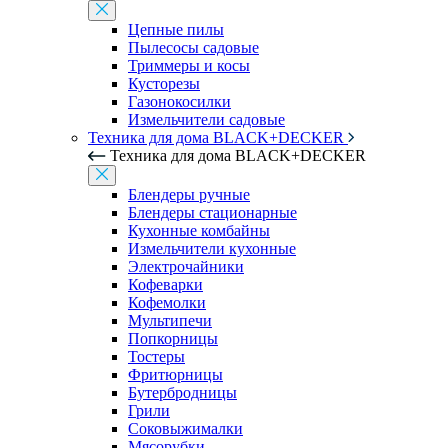
Цепные пилы
Пылесосы садовые
Триммеры и косы
Кусторезы
Газонокосилки
Измельчители садовые
Техника для дома BLACK+DECKER
Техника для дома BLACK+DECKER
Блендеры ручные
Блендеры стационарные
Кухонные комбайны
Измельчители кухонные
Электрочайники
Кофеварки
Кофемолки
Мультипечи
Попкорницы
Тостеры
Фритюрницы
Бутербродницы
Грили
Соковыжималки
Мясорубки