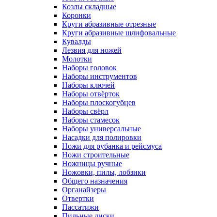
Козлы складные
Коронки
Круги абразивные отрезные
Круги абразивные шлифовальные
Кувалды
Лезвия для ножей
Молотки
Наборы головок
Наборы инструментов
Наборы ключей
Наборы отвёрток
Наборы плоскогубцев
Наборы свёрл
Наборы стамесок
Наборы универсальные
Насадки для полировки
Ножи для рубанка и рейсмуса
Ножи строительные
Ножницы ручные
Ножовки, пилы, лобзики
Общего назначения
Органайзеры
Отвертки
Пассатижи
Пильные диски