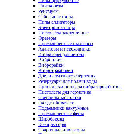
Пилы циркулярные
Плиткорезы
Рейсмусы
Сабельные пилы
Пилы аллигаторы
Электроножницы
Пистолеты заклепочные
Фрезеры
Промышленные пылесосы
Адаптеры и переходники
Вибраторы для бетона
Виброплиты
Виброрейки
Вибротрамбовки
Дрели алмазного сверления
Резервуары для подачи воды
Принадлежности для вибраторов бетона
Пистолеты для герметика
Сверлильные станки
Гвоздезабиватели
Подъемники вакуумные
Промышленные фены
Штроборезы
Компрессоры
Сварочные инверторы