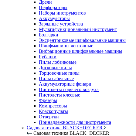
Дрели
Перфораторы
Наборы инструментов
Аккумуляторы
Зарядные устройства
Мультифункциональный инструмент
Болгарки
Эксцентриковые шлифовальные машины
Шлифмашины ленточные
Вибрационные шлифовальные машины
Рубанки
Пилы лобзиковые
Дисковые пилы
Торцовочные пилы
Пилы сабельные
Аккумуляторные фонари
Пистолеты горячего воздуха
Пистолеты клеевые
Фрезеры
Компрессоры
Краскопульты
Отвертки
Принадлежности для инструмента
Садовая техника BLACK+DECKER
Садовая техника BLACK+DECKER