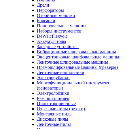
Дрели
Перфораторы
Отбойные молотки
Болгарки
Полировальные машины
Наборы инструментов
DeWalt Flexvolt
Аккумуляторы
Зарядные устройства
Вибрационные шлифовальные машины
Эксцентриковые шлифовальные машины
Ленточные шлифовальные машины
Прямошлифовальные машины (граверы)
Ленточные напильники
Электрорубанки
Многофункциональный инструмент
(реноваторы)
Электролобзики
Резчики шпилек
Пилы торцовочные
Отрезные пилы (резаки)
Монтажные пилы
Дисковые пилы
Ленточные пилы