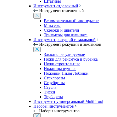
Штативы
Инструмент отделочный
Инструмент отделочный
Вспомогательный инструмент
Миксеры
Скребки и шпатели
Триммеры для ламината
Инструмент режущий и зажимной
Инструмент режущий и зажимной
Захваты регулируемые
Ножи для рейсмуса и рубанка
Ножи строительные
Ножницы ручные
Ножовки Пилы Лобзики
Стеклорезы
Струбцины
Стусла
Тиски
Труборезы
Инструмент универсальный Multi-Tool
Наборы инструментов
Наборы инструментов