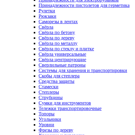
Принадлежности пистолетов для герметика
Рулетки
Рюкзаки
Саморезы в лентах
Свёрла
Свёрла по бетону
Свёрла по дереву
Свёрла по металлу
Свёрла по стеклу и плитке
Свёрла универсальные
Свёрла центрирующие
Сверлильные патроны
Системы для хранения и транспортировки
Скобы для степлера
Средства защиты
Стамески
Степлеры
Струбцины
Сумки для инструментов
Тележки транспортировочные
Топоры
Угольники
Уровни
Фрезы по дереву