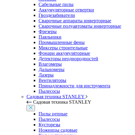
Сабельные пилы
Аккумуляторные отвертки
Гвоздезабиватели
Сварочные аппараты инверторные
Сварочные полуавтоматы инверторные
Фрезеры
Паяльники
Промышленные фены
Миксеры строительные
Фонари аккумуляторные
Детекторы неоднородностей
Влагомеры
Дальномеры
Лазеры
Вентиляторы
Принадлежности для инструмента
Пылесосы
Садовая техника STANLEY
Садовая техника STANLEY
Пилы цепные
Пылесосы
Кусторезы
Ножницы садовые