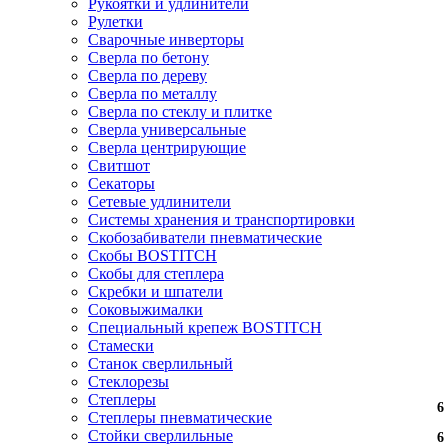
Рукоятки и удлинители
Рулетки
Сварочные инверторы
Сверла по бетону
Сверла по дереву
Сверла по металлу
Сверла по стеклу и плитке
Сверла универсальные
Сверла центрирующие
Свитшот
Секаторы
Сетевые удлинители
Системы хранения и транспортировки
Скобозабиватели пневматические
Скобы BOSTITCH
Скобы для степлера
Скребки и шпатели
Соковыжималки
Специальный крепеж BOSTITCH
Стамески
Станок сверлильный
Стеклорезы
Степлеры
6
6
6
6
6
6
6
6
6
6
6
6
6
6
6
6
6
6
Степлеры пневматические
Стойки сверлильные
6
6
6
6
6
6
6
6
6
6
6
6
6
6
6
6
6
6