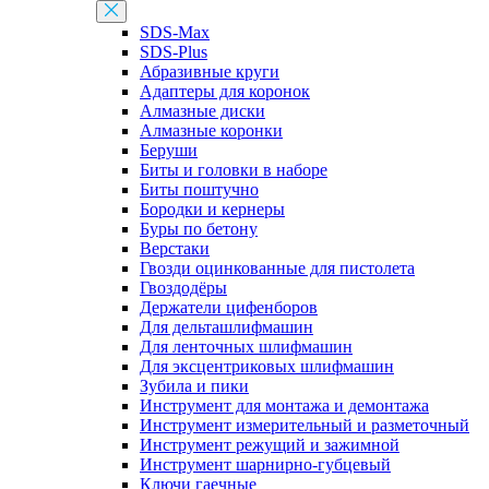
SDS-Max
SDS-Plus
Абразивные круги
Адаптеры для коронок
Алмазные диски
Алмазные коронки
Беруши
Биты и головки в наборе
Биты поштучно
Бородки и кернеры
Буры по бетону
Верстаки
Гвозди оцинкованные для пистолета
Гвоздодёры
Держатели цифенборов
Для дельташлифмашин
Для ленточных шлифмашин
Для эксцентриковых шлифмашин
Зубила и пики
Инструмент для монтажа и демонтажа
Инструмент измерительный и разметочный
Инструмент режущий и зажимной
Инструмент шарнирно-губцевый
Ключи гаечные