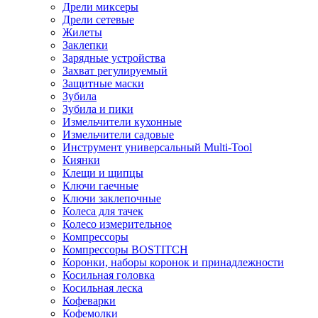
Дрели миксеры
Дрели сетевые
Жилеты
Заклепки
Зарядные устройства
Захват регулируемый
Защитные маски
Зубила
Зубила и пики
Измельчители кухонные
Измельчители садовые
Инструмент универсальный Multi-Tool
Киянки
Клещи и щипцы
Ключи гаечные
Ключи заклепочные
Колеса для тачек
Колесо измерительное
Компрессоры
Компрессоры BOSTITCH
Коронки, наборы коронок и принадлежности
Косильная головка
Косильная леска
Кофеварки
Кофемолки