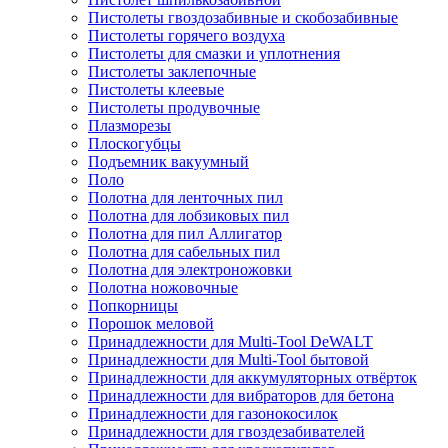
Пистолеты гвоздозабивные и скобозабивные
Пистолеты горячего воздуха
Пистолеты для смазки и уплотнения
Пистолеты заклепочные
Пистолеты клеевые
Пистолеты продувочные
Плазморезы
Плоскогубцы
Подъемник вакуумный
Поло
Полотна для ленточных пил
Полотна для лобзиковых пил
Полотна для пил Аллигатор
Полотна для сабельных пил
Полотна для электроножовки
Полотна ножовочные
Попкорницы
Порошок меловой
Принадлежности для Multi-Tool DeWALT
Принадлежности для Multi-Tool бытовой
Принадлежности для аккумуляторных отвёрток
Принадлежности для вибраторов для бетона
Принадлежности для газонокосилок
Принадлежности для гвоздезабивателей