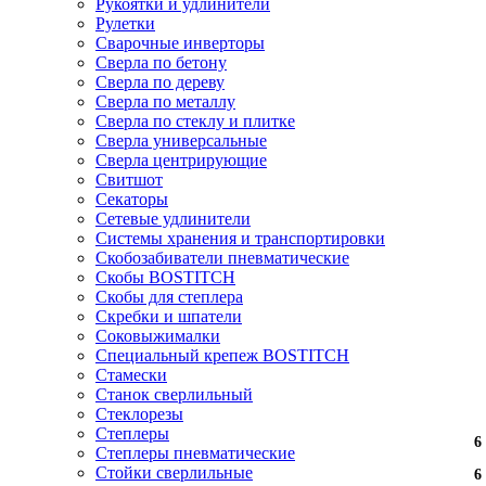
Рукоятки и удлинители
Рулетки
Сварочные инверторы
Сверла по бетону
Сверла по дереву
Сверла по металлу
Сверла по стеклу и плитке
Сверла универсальные
Сверла центрирующие
Свитшот
Секаторы
Сетевые удлинители
Системы хранения и транспортировки
Скобозабиватели пневматические
Скобы BOSTITCH
Скобы для степлера
Скребки и шпатели
Соковыжималки
Специальный крепеж BOSTITCH
Стамески
Станок сверлильный
Стеклорезы
Степлеры
6
6
6
6
6
6
6
6
6
6
6
6
6
6
6
6
6
6
Степлеры пневматические
Стойки сверлильные
6
6
6
6
6
6
6
6
6
6
6
6
6
6
6
6
6
6