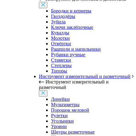
Бородки и кернеры
Гвоздодёры
Зубила
Ключи заклёпочные
Кувалды
Молотки
Отвёртки
Рашпили и напильники
Рубанки ручные
Стамески
Степлеры
Топоры
Инструмент измерительный и разметочный
Инструмент измерительный и
разметочный
Линейки
Мультиметры
Порошок меловой
Рулетки
Угольники
Уровни
Шнуры разметочные