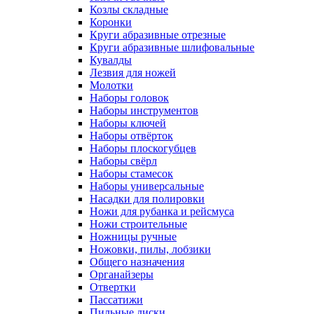
Козлы складные
Коронки
Круги абразивные отрезные
Круги абразивные шлифовальные
Кувалды
Лезвия для ножей
Молотки
Наборы головок
Наборы инструментов
Наборы ключей
Наборы отвёрток
Наборы плоскогубцев
Наборы свёрл
Наборы стамесок
Наборы универсальные
Насадки для полировки
Ножи для рубанка и рейсмуса
Ножи строительные
Ножницы ручные
Ножовки, пилы, лобзики
Общего назначения
Органайзеры
Отвертки
Пассатижи
Пильные диски