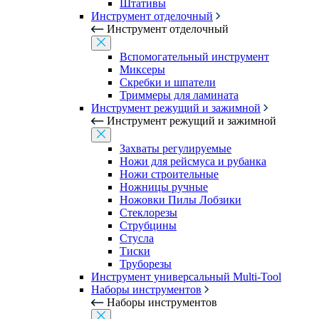
Штативы
Инструмент отделочный
Инструмент отделочный
Вспомогательный инструмент
Миксеры
Скребки и шпатели
Триммеры для ламината
Инструмент режущий и зажимной
Инструмент режущий и зажимной
Захваты регулируемые
Ножи для рейсмуса и рубанка
Ножи строительные
Ножницы ручные
Ножовки Пилы Лобзики
Стеклорезы
Струбцины
Стусла
Тиски
Труборезы
Инструмент универсальный Multi-Tool
Наборы инструментов
Наборы инструментов