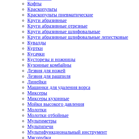
Кофты
Краскопульты
Краскопульты пневматические
Круги абразивные
Круги абразивные отрезные
Круги абразивные шлифовальные
Круги абразивные шлифовальные лепестковые
Кувалды
Куртки
Кусачки
Кусторезы и ножницы
Кухонные комбайны
Лезвия для ножей
Лезвия для рашпиля
Линейки
Машинки для удаления ворса
Миксеры
Миксеры кухонные
Мойки высокого давления
Молотки
Молотки отбойные
Мультиметры
Мультипечи
Мультифункциональный инструмент
Мясорубки