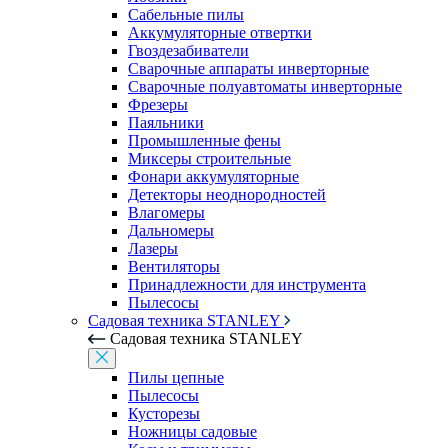
Сабельные пилы
Аккумуляторные отвертки
Гвоздезабиватели
Сварочные аппараты инверторные
Сварочные полуавтоматы инверторные
Фрезеры
Паяльники
Промышленные фены
Миксеры строительные
Фонари аккумуляторные
Детекторы неоднородностей
Влагомеры
Дальномеры
Лазеры
Вентиляторы
Принадлежности для инструмента
Пылесосы
Садовая техника STANLEY
Садовая техника STANLEY
Пилы цепные
Пылесосы
Кусторезы
Ножницы садовые