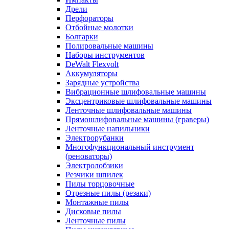
Дрели
Перфораторы
Отбойные молотки
Болгарки
Полировальные машины
Наборы инструментов
DeWalt Flexvolt
Аккумуляторы
Зарядные устройства
Вибрационные шлифовальные машины
Эксцентриковые шлифовальные машины
Ленточные шлифовальные машины
Прямошлифовальные машины (граверы)
Ленточные напильники
Электрорубанки
Многофункциональный инструмент
(реноваторы)
Электролобзики
Резчики шпилек
Пилы торцовочные
Отрезные пилы (резаки)
Монтажные пилы
Дисковые пилы
Ленточные пилы