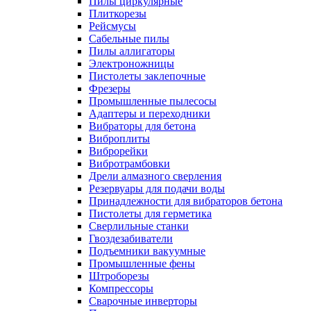
Пилы циркулярные
Плиткорезы
Рейсмусы
Сабельные пилы
Пилы аллигаторы
Электроножницы
Пистолеты заклепочные
Фрезеры
Промышленные пылесосы
Адаптеры и переходники
Вибраторы для бетона
Виброплиты
Виброрейки
Вибротрамбовки
Дрели алмазного сверления
Резервуары для подачи воды
Принадлежности для вибраторов бетона
Пистолеты для герметика
Сверлильные станки
Гвоздезабиватели
Подъемники вакуумные
Промышленные фены
Штроборезы
Компрессоры
Сварочные инверторы