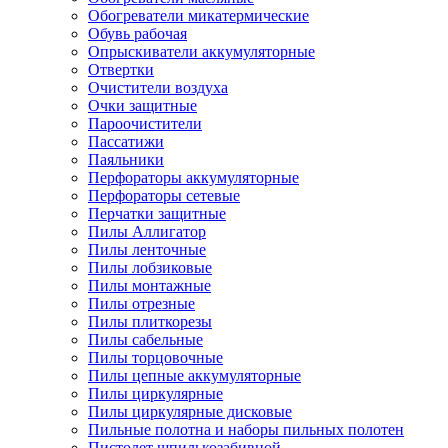
Обогреватели микатермические
Обувь рабочая
Опрыскиватели аккумуляторные
Отвертки
Очистители воздуха
Очки защитные
Пароочистители
Пассатижи
Паяльники
Перфораторы аккумуляторные
Перфораторы сетевые
Перчатки защитные
Пилы Аллигатор
Пилы ленточные
Пилы лобзиковые
Пилы монтажные
Пилы отрезные
Пилы плиткорезы
Пилы сабельные
Пилы торцовочные
Пилы цепные аккумуляторные
Пилы циркулярные
Пилы циркулярные дисковые
Пильные полотна и наборы пильных полотен
Пистолет шпилькозабивной