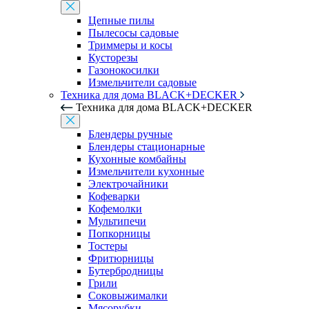
Цепные пилы
Пылесосы садовые
Триммеры и косы
Кусторезы
Газонокосилки
Измельчители садовые
Техника для дома BLACK+DECKER
Техника для дома BLACK+DECKER
Блендеры ручные
Блендеры стационарные
Кухонные комбайны
Измельчители кухонные
Электрочайники
Кофеварки
Кофемолки
Мультипечи
Попкорницы
Тостеры
Фритюрницы
Бутербродницы
Грили
Соковыжималки
Мясорубки