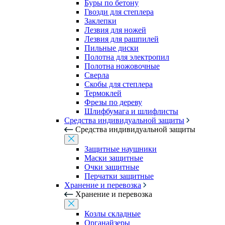
Буры по бетону
Гвозди для степлера
Заклепки
Лезвия для ножей
Лезвия для рашпилей
Пильные диски
Полотна для электропил
Полотна ножовочные
Сверла
Скобы для степлера
Термоклей
Фрезы по дереву
Шлифбумага и шлифлисты
Средства индивидуальной защиты
Средства индивидуальной защиты
Защитные наушники
Маски защитные
Очки защитные
Перчатки защитные
Хранение и перевозка
Хранение и перевозка
Козлы складные
Органайзеры