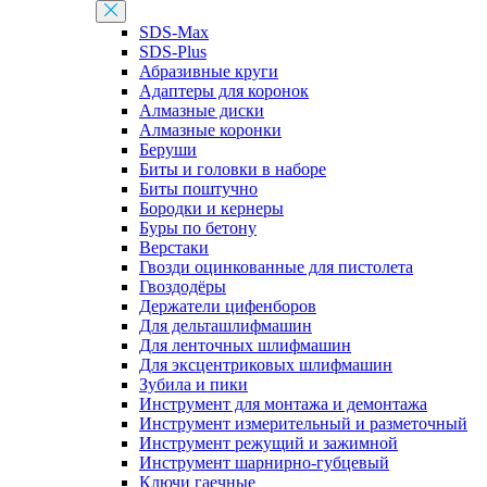
SDS-Max
SDS-Plus
Абразивные круги
Адаптеры для коронок
Алмазные диски
Алмазные коронки
Беруши
Биты и головки в наборе
Биты поштучно
Бородки и кернеры
Буры по бетону
Верстаки
Гвозди оцинкованные для пистолета
Гвоздодёры
Держатели цифенборов
Для дельташлифмашин
Для ленточных шлифмашин
Для эксцентриковых шлифмашин
Зубила и пики
Инструмент для монтажа и демонтажа
Инструмент измерительный и разметочный
Инструмент режущий и зажимной
Инструмент шарнирно-губцевый
Ключи гаечные