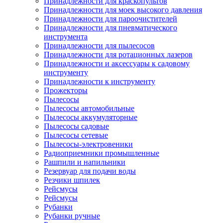
Принадлежности для краскопультов
Принадлежности для моек высокого давления
Принадлежности для пароочистителей
Принадлежности для пневматического
инструмента
Принадлежности для пылесосов
Принадлежности для ротационных лазеров
Принадлежности и аксессуары к садовому
инструменту
Принадлежности к инструменту
Прожекторы
Пылесосы
Пылесосы автомобильные
Пылесосы аккумуляторные
Пылесосы садовые
Пылесосы сетевые
Пылесосы-электровеники
Радиоприемники промышленные
Рашпили и напильники
Резервуар для подачи воды
Резчики шпилек
Рейсмусы
Рейсмусы
Рубанки
Рубанки ручные