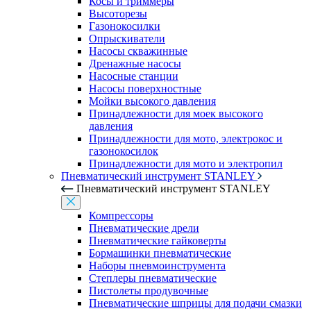
Косы и триммеры
Высоторезы
Газонокосилки
Опрыскиватели
Насосы скважинные
Дренажные насосы
Насосные станции
Насосы поверхностные
Мойки высокого давления
Принадлежности для моек высокого
давления
Принадлежности для мото, электрокос и
газонокосилок
Принадлежности для мото и электропил
Пневматический инструмент STANLEY
Пневматический инструмент STANLEY
Компрессоры
Пневматические дрели
Пневматические гайковерты
Бормашинки пневматические
Наборы пневмоинструмента
Степлеры пневматические
Пистолеты продувочные
Пневматические шприцы для подачи смазки