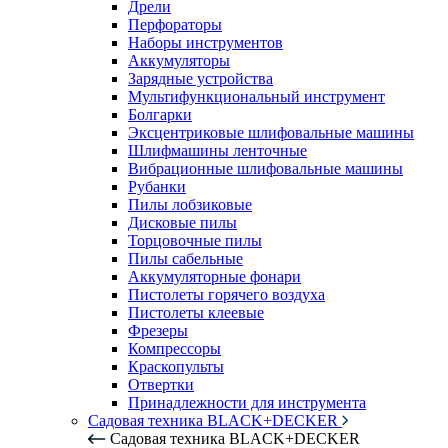
Дрели
Перфораторы
Наборы инструментов
Аккумуляторы
Зарядные устройства
Мультифункциональный инструмент
Болгарки
Эксцентриковые шлифовальные машины
Шлифмашины ленточные
Вибрационные шлифовальные машины
Рубанки
Пилы лобзиковые
Дисковые пилы
Торцовочные пилы
Пилы сабельные
Аккумуляторные фонари
Пистолеты горячего воздуха
Пистолеты клеевые
Фрезеры
Компрессоры
Краскопульты
Отвертки
Принадлежности для инструмента
Садовая техника BLACK+DECKER
Садовая техника BLACK+DECKER