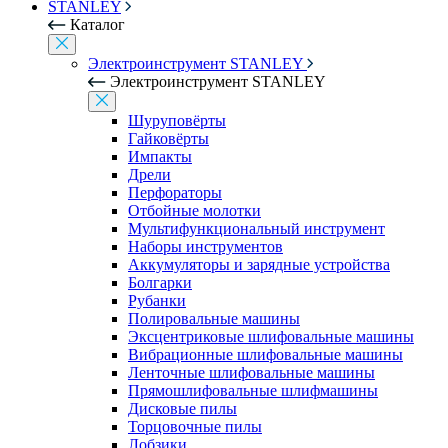
STANLEY
Каталог
Электроинструмент STANLEY
Электроинструмент STANLEY
Шуруповёрты
Гайковёрты
Импакты
Дрели
Перфораторы
Отбойные молотки
Мультифункциональный инструмент
Наборы инструментов
Аккумуляторы и зарядные устройства
Болгарки
Рубанки
Полировальные машины
Эксцентриковые шлифовальные машины
Вибрационные шлифовальные машины
Ленточные шлифовальные машины
Прямошлифовальные шлифмашины
Дисковые пилы
Торцовочные пилы
Лобзики