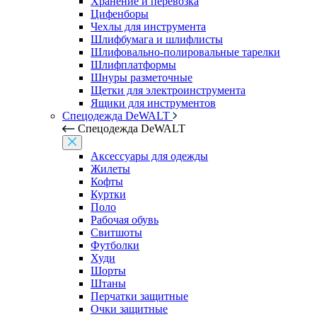
Хранение и перевозка
Цифенборы
Чехлы для инструмента
Шлифбумага и шлифлисты
Шлифовально-полировальные тарелки
Шлифплатформы
Шнуры разметочные
Щетки для электроинструмента
Ящики для инструментов
Спецодежда DeWALT
Спецодежда DeWALT
Аксессуары для одежды
Жилеты
Кофты
Куртки
Поло
Рабочая обувь
Свитшоты
Футболки
Худи
Шорты
Штаны
Перчатки защитные
Очки защитные