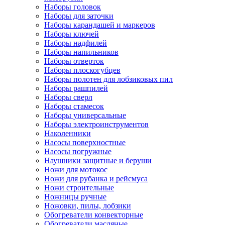
Наборы головок
Наборы для заточки
Наборы карандашей и маркеров
Наборы ключей
Наборы надфилей
Наборы напильников
Наборы отверток
Наборы плоскогубцев
Наборы полотен для лобзиковых пил
Наборы рашпилей
Наборы сверл
Наборы стамесок
Наборы универсальные
Наборы электроинструментов
Наколенники
Насосы поверхностные
Насосы погружные
Наушники защитные и беруши
Ножи для мотокос
Ножи для рубанка и рейсмуса
Ножи строительные
Ножницы ручные
Ножовки, пилы, лобзики
Обогреватели конвекторные
Обогреватели масляные