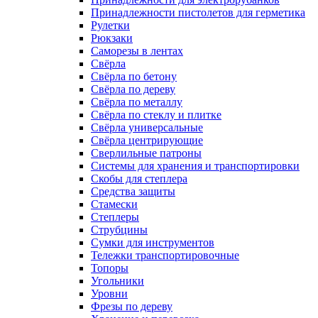
Принадлежности пистолетов для герметика
Рулетки
Рюкзаки
Саморезы в лентах
Свёрла
Свёрла по бетону
Свёрла по дереву
Свёрла по металлу
Свёрла по стеклу и плитке
Свёрла универсальные
Свёрла центрирующие
Сверлильные патроны
Системы для хранения и транспортировки
Скобы для степлера
Средства защиты
Стамески
Степлеры
Струбцины
Сумки для инструментов
Тележки транспортировочные
Топоры
Угольники
Уровни
Фрезы по дереву