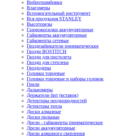
Вибротрамбовки
Влагомеры
Вспомогательный инструмент
Вся продукция STANLEY
Высоторезы
Газонокосилки аккумуляторные
Гайковерты аккумуляторные
Гайковерты сетевые
Гвоздезабиватели пневматические
Гвозди BOSTITCH
Гвозди для пистолета
Гвозди для степлера
Гвоздодеры
Головки торцевые
Головки торцевые и наборы головок
Грили
Дальномеры
Держатели бит (вставок)
Детекторы неоднородностей
Детекторы тепла
Диски алмазные
Диски пильные
Дрели - гайковерты пневматические
Дрели аккумуляторные
Дрели алмазного сверления