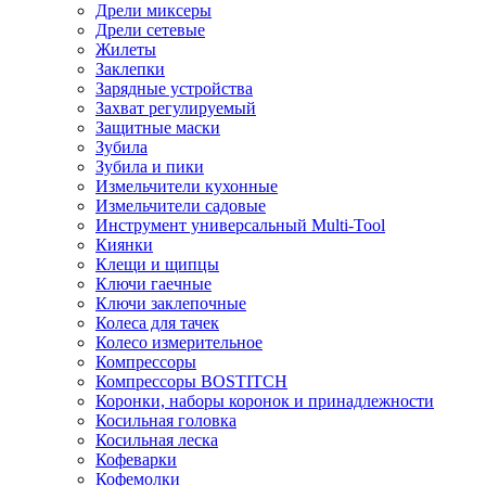
Дрели миксеры
Дрели сетевые
Жилеты
Заклепки
Зарядные устройства
Захват регулируемый
Защитные маски
Зубила
Зубила и пики
Измельчители кухонные
Измельчители садовые
Инструмент универсальный Multi-Tool
Киянки
Клещи и щипцы
Ключи гаечные
Ключи заклепочные
Колеса для тачек
Колесо измерительное
Компрессоры
Компрессоры BOSTITCH
Коронки, наборы коронок и принадлежности
Косильная головка
Косильная леска
Кофеварки
Кофемолки