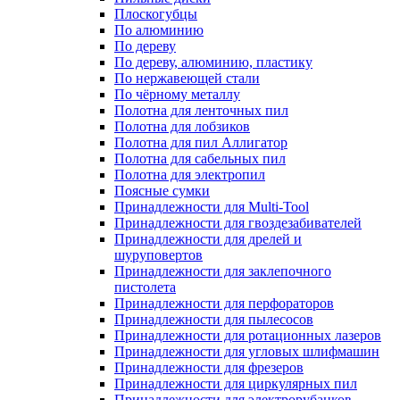
Плоскогубцы
По алюминию
По дереву
По дереву, алюминию, пластику
По нержавеющей стали
По чёрному металлу
Полотна для ленточных пил
Полотна для лобзиков
Полотна для пил Аллигатор
Полотна для сабельных пил
Полотна для электропил
Поясные сумки
Принадлежности для Multi-Tool
Принадлежности для гвоздезабивателей
Принадлежности для дрелей и
шуруповертов
Принадлежности для заклепочного
пистолета
Принадлежности для перфораторов
Принадлежности для пылесосов
Принадлежности для ротационных лазеров
Принадлежности для угловых шлифмашин
Принадлежности для фрезеров
Принадлежности для циркулярных пил
Принадлежности для электрорубанков