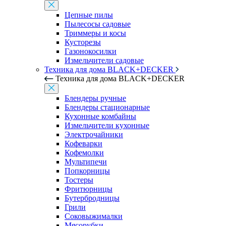
Цепные пилы
Пылесосы садовые
Триммеры и косы
Кусторезы
Газонокосилки
Измельчители садовые
Техника для дома BLACK+DECKER
Техника для дома BLACK+DECKER
Блендеры ручные
Блендеры стационарные
Кухонные комбайны
Измельчители кухонные
Электрочайники
Кофеварки
Кофемолки
Мультипечи
Попкорницы
Тостеры
Фритюрницы
Бутербродницы
Грили
Соковыжималки
Мясорубки