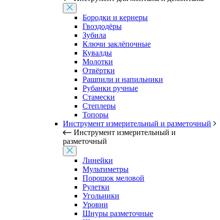
Бородки и кернеры
Гвоздодёры
Зубила
Ключи заклёпочные
Кувалды
Молотки
Отвёртки
Рашпили и напильники
Рубанки ручные
Стамески
Степлеры
Топоры
Инструмент измерительный и разметочный
Инструмент измерительный и
разметочный
Линейки
Мультиметры
Порошок меловой
Рулетки
Угольники
Уровни
Шнуры разметочные