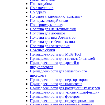
Плоскогубцы
По алюминию
По дереву
По дереву, алюминию, пластику
По нержавеющей стали
По чёрному металлу
Полотна для ленточных пил
Полотна для лобзиков
Полотна для пил Аллигатор
Полотна для сабельных пил
Полотна для электропил
Поясные сумки
Принадлежности для Multi-Tool
Принадлежности для гвоздезабивателей
Принадлежности для дрелей и
шуруповертов
Принадлежности для заклепочного
пистолета
Принадлежности для перфораторов
Принадлежности для пылесосов
Принадлежности для ротационных лазеров
Принадлежности для угловых шлифмашин
Принадлежности для фрезеров
Принадлежности для циркулярных пил
Принадлежности для электрорубанков