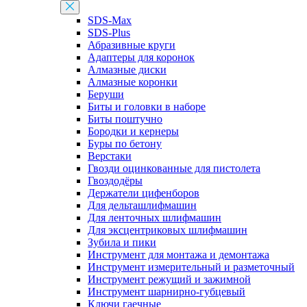
SDS-Max
SDS-Plus
Абразивные круги
Адаптеры для коронок
Алмазные диски
Алмазные коронки
Беруши
Биты и головки в наборе
Биты поштучно
Бородки и кернеры
Буры по бетону
Верстаки
Гвозди оцинкованные для пистолета
Гвоздодёры
Держатели цифенборов
Для дельташлифмашин
Для ленточных шлифмашин
Для эксцентриковых шлифмашин
Зубила и пики
Инструмент для монтажа и демонтажа
Инструмент измерительный и разметочный
Инструмент режущий и зажимной
Инструмент шарнирно-губцевый
Ключи гаечные