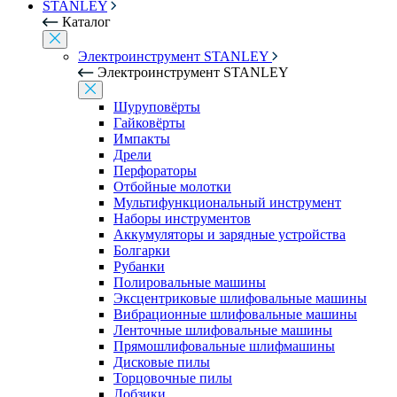
STANLEY
Каталог
Электроинструмент STANLEY
Электроинструмент STANLEY
Шуруповёрты
Гайковёрты
Импакты
Дрели
Перфораторы
Отбойные молотки
Мультифункциональный инструмент
Наборы инструментов
Аккумуляторы и зарядные устройства
Болгарки
Рубанки
Полировальные машины
Эксцентриковые шлифовальные машины
Вибрационные шлифовальные машины
Ленточные шлифовальные машины
Прямошлифовальные шлифмашины
Дисковые пилы
Торцовочные пилы
Лобзики