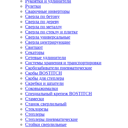
Рукоятки и удлинители
Рулетки
Сварочные инверторы
Сверла по бетону
Сверла по дереву
Сверла по металлу
Сверла по стеклу и плитке
Сверла универсальные
Сверла центрирующие
Свитшот
Секаторы
Сетевые удлинители
Системы хранения и транспортировки
Скобозабиватели пневматические
Скобы BOSTITCH
Скобы для степлера
Скребки и шпатели
Соковыжималки
Специальный крепеж BOSTITCH
Стамески
Станок сверлильный
Стеклорезы
Степлеры
Степлеры пневматические
Стойки сверлильные