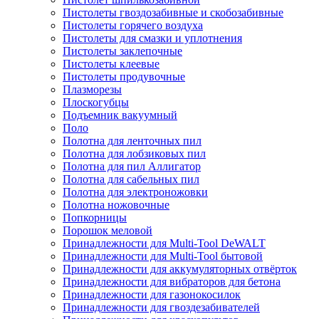
Пистолеты гвоздозабивные и скобозабивные
Пистолеты горячего воздуха
Пистолеты для смазки и уплотнения
Пистолеты заклепочные
Пистолеты клеевые
Пистолеты продувочные
Плазморезы
Плоскогубцы
Подъемник вакуумный
Поло
Полотна для ленточных пил
Полотна для лобзиковых пил
Полотна для пил Аллигатор
Полотна для сабельных пил
Полотна для электроножовки
Полотна ножовочные
Попкорницы
Порошок меловой
Принадлежности для Multi-Tool DeWALT
Принадлежности для Multi-Tool бытовой
Принадлежности для аккумуляторных отвёрток
Принадлежности для вибраторов для бетона
Принадлежности для газонокосилок
Принадлежности для гвоздезабивателей