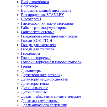
Вибротрамбовки
Влагомеры
Вспомогательный инструмент
Вся продукция STANLEY
Высоторезы
Газонокосилки аккумуляторные
Гайковерты аккумуляторные
Гайковерты сетевые
Гвоздезабиватели пневматические
Гвозди BOSTITCH
Гвозди для пистолета
Гвозди для степлера
Гвоздодеры
Головки торцевые
Головки торцевые и наборы головок
Грили
Дальномеры
Держатели бит (вставок)
Детекторы неоднородностей
Детекторы тепла
Диски алмазные
Диски пильные
Дрели - гайковерты пневматические
Дрели аккумуляторные
Дрели алмазного сверления