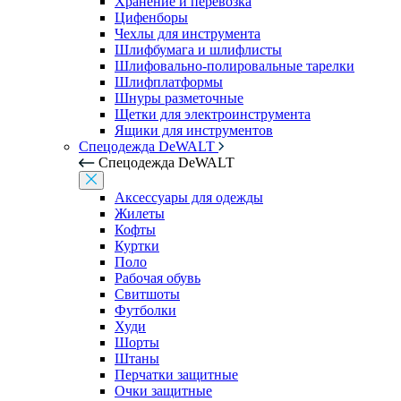
Хранение и перевозка
Цифенборы
Чехлы для инструмента
Шлифбумага и шлифлисты
Шлифовально-полировальные тарелки
Шлифплатформы
Шнуры разметочные
Щетки для электроинструмента
Ящики для инструментов
Спецодежда DeWALT
Спецодежда DeWALT
Аксессуары для одежды
Жилеты
Кофты
Куртки
Поло
Рабочая обувь
Свитшоты
Футболки
Худи
Шорты
Штаны
Перчатки защитные
Очки защитные