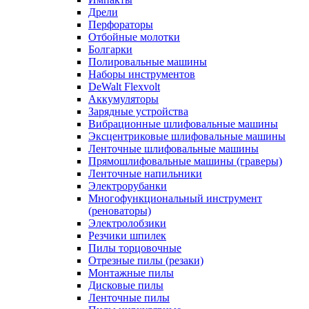
Дрели
Перфораторы
Отбойные молотки
Болгарки
Полировальные машины
Наборы инструментов
DeWalt Flexvolt
Аккумуляторы
Зарядные устройства
Вибрационные шлифовальные машины
Эксцентриковые шлифовальные машины
Ленточные шлифовальные машины
Прямошлифовальные машины (граверы)
Ленточные напильники
Электрорубанки
Многофункциональный инструмент
(реноваторы)
Электролобзики
Резчики шпилек
Пилы торцовочные
Отрезные пилы (резаки)
Монтажные пилы
Дисковые пилы
Ленточные пилы