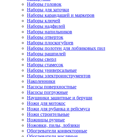
Наборы головок
Наборы для заточки
Наборы карандашей и маркеров
Наборы ключей
Наборы надфилей
Наборы напильников
Наборы отверток
Наборы плоскогубцев
Наборы полотен для лобзиковых пил
Наборы рашпилей
Наборы сверл
Наборы стамесок
Наборы универсальные
Наборы электроинструментов
Наколенники
Насосы поверхностные
Насосы погружные
Наушники защитные и беруши
Ножи для мотокос
Ножи для рубанка и рейсмуса
Ножи строительные
Ножницы ручные
Ножовки, пилы, лобзики
Обогреватели конвекторные
Обогреватели масляные