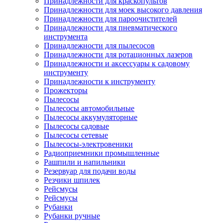
Принадлежности для краскопультов
Принадлежности для моек высокого давления
Принадлежности для пароочистителей
Принадлежности для пневматического
инструмента
Принадлежности для пылесосов
Принадлежности для ротационных лазеров
Принадлежности и аксессуары к садовому
инструменту
Принадлежности к инструменту
Прожекторы
Пылесосы
Пылесосы автомобильные
Пылесосы аккумуляторные
Пылесосы садовые
Пылесосы сетевые
Пылесосы-электровеники
Радиоприемники промышленные
Рашпили и напильники
Резервуар для подачи воды
Резчики шпилек
Рейсмусы
Рейсмусы
Рубанки
Рубанки ручные