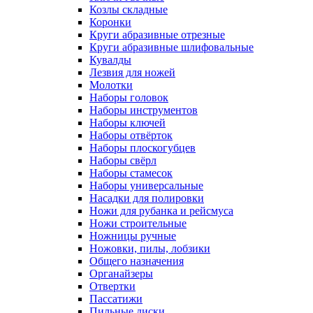
Козлы складные
Коронки
Круги абразивные отрезные
Круги абразивные шлифовальные
Кувалды
Лезвия для ножей
Молотки
Наборы головок
Наборы инструментов
Наборы ключей
Наборы отвёрток
Наборы плоскогубцев
Наборы свёрл
Наборы стамесок
Наборы универсальные
Насадки для полировки
Ножи для рубанка и рейсмуса
Ножи строительные
Ножницы ручные
Ножовки, пилы, лобзики
Общего назначения
Органайзеры
Отвертки
Пассатижи
Пильные диски