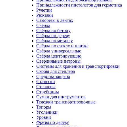
Принадлежности пистолетов для герметика
Рулетки
Рюкзаки
Саморезы в лентах
Свёрла
Свёрла по бетону
Свёрла по дереву
Свёрла по металлу
Свёрла по стеклу и плитке
Свёрла универсальные
Свёрла центрирующие
Сверлильные патроны
Системы для хранения и транспортировки
Скобы для степлера
Средства защиты
Стамески
Степлеры
Струбцины
Сумки для инструментов
Тележки транспортировочные
Топоры
Угольники
Уровни
Фрезы по дереву