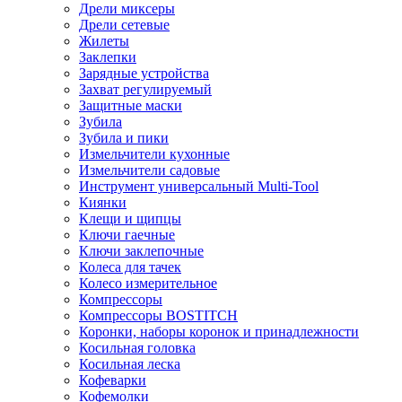
Дрели миксеры
Дрели сетевые
Жилеты
Заклепки
Зарядные устройства
Захват регулируемый
Защитные маски
Зубила
Зубила и пики
Измельчители кухонные
Измельчители садовые
Инструмент универсальный Multi-Tool
Киянки
Клещи и щипцы
Ключи гаечные
Ключи заклепочные
Колеса для тачек
Колесо измерительное
Компрессоры
Компрессоры BOSTITCH
Коронки, наборы коронок и принадлежности
Косильная головка
Косильная леска
Кофеварки
Кофемолки