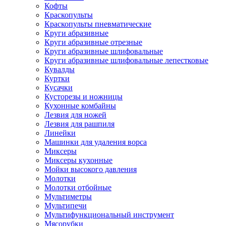
Кофты
Краскопульты
Краскопульты пневматические
Круги абразивные
Круги абразивные отрезные
Круги абразивные шлифовальные
Круги абразивные шлифовальные лепестковые
Кувалды
Куртки
Кусачки
Кусторезы и ножницы
Кухонные комбайны
Лезвия для ножей
Лезвия для рашпиля
Линейки
Машинки для удаления ворса
Миксеры
Миксеры кухонные
Мойки высокого давления
Молотки
Молотки отбойные
Мультиметры
Мультипечи
Мультифункциональный инструмент
Мясорубки