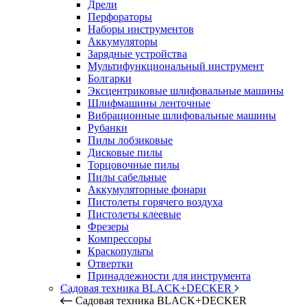
Дрели
Перфораторы
Наборы инструментов
Аккумуляторы
Зарядные устройства
Мультифункциональный инструмент
Болгарки
Эксцентриковые шлифовальные машины
Шлифмашины ленточные
Вибрационные шлифовальные машины
Рубанки
Пилы лобзиковые
Дисковые пилы
Торцовочные пилы
Пилы сабельные
Аккумуляторные фонари
Пистолеты горячего воздуха
Пистолеты клеевые
Фрезеры
Компрессоры
Краскопульты
Отвертки
Принадлежности для инструмента
Садовая техника BLACK+DECKER
Садовая техника BLACK+DECKER