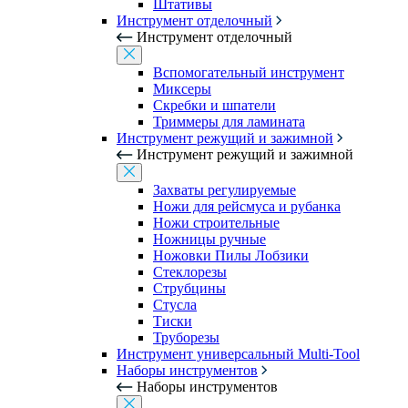
Штативы
Инструмент отделочный
Инструмент отделочный
Вспомогательный инструмент
Миксеры
Скребки и шпатели
Триммеры для ламината
Инструмент режущий и зажимной
Инструмент режущий и зажимной
Захваты регулируемые
Ножи для рейсмуса и рубанка
Ножи строительные
Ножницы ручные
Ножовки Пилы Лобзики
Стеклорезы
Струбцины
Стусла
Тиски
Труборезы
Инструмент универсальный Multi-Tool
Наборы инструментов
Наборы инструментов