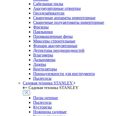
Сабельные пилы
Аккумуляторные отвертки
Гвоздезабиватели
Сварочные аппараты инверторные
Сварочные полуавтоматы инверторные
Фрезеры
Паяльники
Промышленные фены
Миксеры строительные
Фонари аккумуляторные
Детекторы неоднородностей
Влагомеры
Дальномеры
Лазеры
Вентиляторы
Принадлежности для инструмента
Пылесосы
Садовая техника STANLEY
Садовая техника STANLEY
Пилы цепные
Пылесосы
Кусторезы
Ножницы садовые