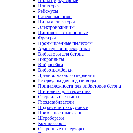
Пилы циркулярные
Плиткорезы
Рейсмусы
Сабельные пилы
Пилы аллигаторы
Электроножницы
Пистолеты заклепочные
Фрезеры
Промышленные пылесосы
Адаптеры и переходники
Вибраторы для бетона
Виброплиты
Виброрейки
Вибротрамбовки
Дрели алмазного сверления
Резервуары для подачи воды
Принадлежности для вибраторов бетона
Пистолеты для герметика
Сверлильные станки
Гвоздезабиватели
Подъемники вакуумные
Промышленные фены
Штроборезы
Компрессоры
Сварочные инверторы