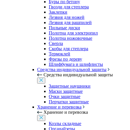
Буры по бетону
Гвозди для степлера
Заклепки
Лезвия для ножей
Лезвия для рашпилей
Пильные диски
Полотна для электропил
Полотна ножовочные
Сверла
Скобы для степлера
Термоклей
Фрезы по дереву
Шлифбумага и шлифлисты
Средства индивидуальной защиты
Средства индивидуальной защиты
Защитные наушники
Маски защитные
Очки защитные
Перчатки защитные
Хранение и перевозка
Хранение и перевозка
Козлы складные
Органайзеры