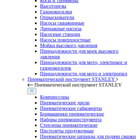
Косы и триммеры
Высоторезы
Газонокосилки
Опрыскиватели
Насосы скважинные
Дренажные насосы
Насосные станции
Насосы поверхностные
Мойки высокого давления
Принадлежности для моек высокого
давления
Принадлежности для мото, электрокос и
газонокосилок
Принадлежности для мото и электропил
Пневматический инструмент STANLEY
Пневматический инструмент STANLEY
Компрессоры
Пневматические дрели
Пневматические гайковерты
Бормашинки пневматические
Наборы пневмоинструмента
Степлеры пневматические
Пистолеты продувочные
Пневматические шприцы для подачи смазки