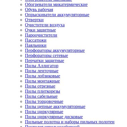
Обогреватели микатермические
Обувь рабочая
Опрыскиватели аккумуляторные
Отвертки
Очистители воздуха
Очки защитные
Пароочистители
Пассатижи
Паяльники
Перфораторы аккумуляторные
Перфораторы сетевые
Перчатки защитные
Пилы Аллигатор
Пилы ленточные
Пилы лобзиковые
Пилы монтажные
Пилы отрезные
Пилы плиткорезы
Пилы сабельные
Пилы торцовочные
Пилы цепные аккумуляторные
Пилы циркулярные
Пилы циркулярные дисковые
Пильные полотна и наборы пильных полотен
Пистолет шпилькозабивной