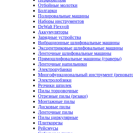
Отбойные молотки
Болгарки
Полировальные машины
Наборы инструментов
DeWalt Flexvolt
Аккумуляторы
Зарядные устройства
Вибрационные шлифовальные машины
Эксцентриковые шлифовальные машины
Ленточные шлифовальные машины
Прямошлифовальные машины (граверы)
Ленточные напильники
Электрорубанки
Многофункциональный инструмент (реноват
Электролобзики
Резчики шпилек
Пилы торцовочные
Отрезные пилы (резаки)
Монтажные пилы
Дисковые пилы
Ленточные пилы
Пилы циркулярные
Плиткорезы
Рейсмусы