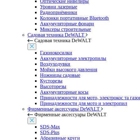
Оптические нивелиры
Уровни лазерные
Радиоприёмники
Колонки портативные Bluetooth
Аккумуляторные фонари
Миксеры строительные
Садовая техника DeWALT
Садовая техника DeWALT
Газонокосилки
Аккумуляторные электропилы
Воздуходувки
Мойки высокого давления
Ножницы садовые
Кусторезы
Высоторезы
Аккумуляторные косы
Принадлежности для мото, электрокос та газ
Принадлежности для мото и электропил
Фирменные аксессуары DeWALT
Фирменные аксессуары DeWALT
SDS-Max
SDS-Plus
Абразивные круги