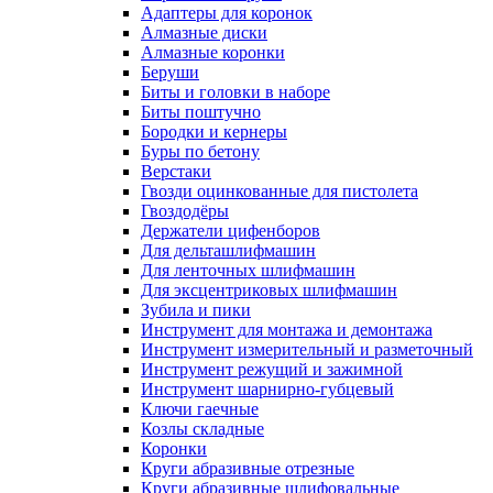
Адаптеры для коронок
Алмазные диски
Алмазные коронки
Беруши
Биты и головки в наборе
Биты поштучно
Бородки и кернеры
Буры по бетону
Верстаки
Гвозди оцинкованные для пистолета
Гвоздодёры
Держатели цифенборов
Для дельташлифмашин
Для ленточных шлифмашин
Для эксцентриковых шлифмашин
Зубила и пики
Инструмент для монтажа и демонтажа
Инструмент измерительный и разметочный
Инструмент режущий и зажимной
Инструмент шарнирно-губцевый
Ключи гаечные
Козлы складные
Коронки
Круги абразивные отрезные
Круги абразивные шлифовальные