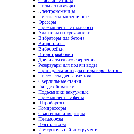
Сабельные пилы
Пилы аллигаторы
Электроножницы
Пистолеты заклепочные
Фрезеры
Промышленные пылесосы
Адаптеры и переходники
Вибраторы для бетона
Виброплиты
Виброрейки
Вибротрамбовки
Дрели алмазного сверления
Резервуары для подачи воды
Принадлежности для вибраторов бетона
Пистолеты для герметика
Сверлильные станки
Гвоздезабиватели
Подъемники вакуумные
Промышленные фены
Штроборезы
Компрессоры
Сварочные инверторы
Плазморезы
Вентиляторы
Измерительный инструмент