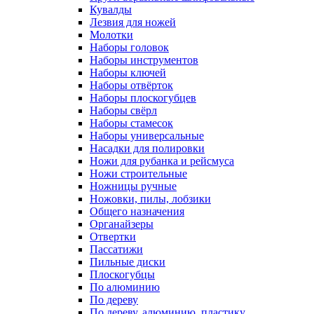
Кувалды
Лезвия для ножей
Молотки
Наборы головок
Наборы инструментов
Наборы ключей
Наборы отвёрток
Наборы плоскогубцев
Наборы свёрл
Наборы стамесок
Наборы универсальные
Насадки для полировки
Ножи для рубанка и рейсмуса
Ножи строительные
Ножницы ручные
Ножовки, пилы, лобзики
Общего назначения
Органайзеры
Отвертки
Пассатижи
Пильные диски
Плоскогубцы
По алюминию
По дереву
По дереву, алюминию, пластику