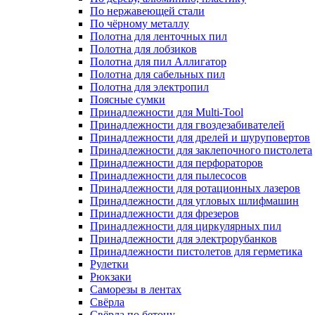
По нержавеющей стали
По чёрному металлу
Полотна для ленточных пил
Полотна для лобзиков
Полотна для пил Аллигатор
Полотна для сабельных пил
Полотна для электропил
Поясные сумки
Принадлежности для Multi-Tool
Принадлежности для гвоздезабивателей
Принадлежности для дрелей и шуруповертов
Принадлежности для заклепочного пистолета
Принадлежности для перфораторов
Принадлежности для пылесосов
Принадлежности для ротационных лазеров
Принадлежности для угловых шлифмашин
Принадлежности для фрезеров
Принадлежности для циркулярных пил
Принадлежности для электрорубанков
Принадлежности пистолетов для герметика
Рулетки
Рюкзаки
Саморезы в лентах
Свёрла
Свёрла по бетону