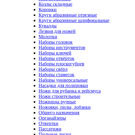
Козлы складные
Коронки
Круги абразивные отрезные
Круги абразивные шлифовальные
Кувалды
Лезвия для ножей
Молотки
Наборы головок
Наборы инструментов
Наборы ключей
Наборы отвёрток
Наборы плоскогубцев
Наборы свёрл
Наборы стамесок
Наборы универсальные
Насадки для полировки
Ножи для рубанка и рейсмуса
Ножи строительные
Ножницы ручные
Ножовки, пилы, лобзики
Общего назначения
Органайзеры
Отвертки
Пассатижи
Пильные диски