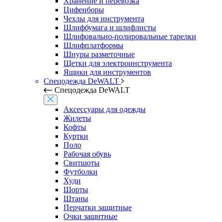
Хранение и перевозка
Цифенборы
Чехлы для инструмента
Шлифбумага и шлифлисты
Шлифовально-полировальные тарелки
Шлифплатформы
Шнуры разметочные
Щетки для электроинструмента
Ящики для инструментов
Спецодежда DeWALT
Спецодежда DeWALT
Аксессуары для одежды
Жилеты
Кофты
Куртки
Поло
Рабочая обувь
Свитшоты
Футболки
Худи
Шорты
Штаны
Перчатки защитные
Очки защитные