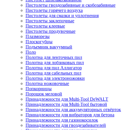
Пистолеты гвоздозабивные и скобозабивные
Пистолеты горячего воздуха
Пистолеты для смазки и уплотнения
Пистолеты заклепочные
Пистолеты клеевые
Пистолеты продувочные
Плазморезы
Плоскогубцы
Подъемник вакуумный
Поло
Полотна для ленточных пил
Полотна для лобзиковых пил
Полотна для пил Аллигатор
Полотна для сабельных пил
Полотна для электроножовки
Полотна ножовочные
Попкорницы
Порошок меловой
Принадлежности для Multi-Tool DeWALT
Принадлежности для Multi-Tool бытовой
Принадлежности для аккумуляторных отвёрток
Принадлежности для вибраторов для бетона
Принадлежности для газонокосилок
Принадлежности для гвоздезабивателей