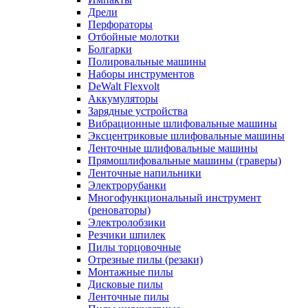
Дрели
Перфораторы
Отбойные молотки
Болгарки
Полировальные машины
Наборы инструментов
DeWalt Flexvolt
Аккумуляторы
Зарядные устройства
Вибрационные шлифовальные машины
Эксцентриковые шлифовальные машины
Ленточные шлифовальные машины
Прямошлифовальные машины (граверы)
Ленточные напильники
Электрорубанки
Многофункциональный инструмент
(реноваторы)
Электролобзики
Резчики шпилек
Пилы торцовочные
Отрезные пилы (резаки)
Монтажные пилы
Дисковые пилы
Ленточные пилы