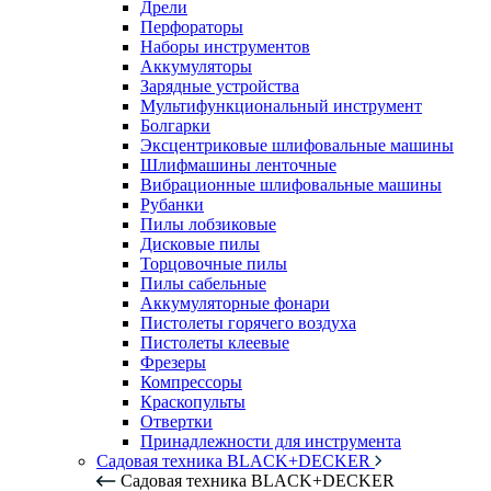
Дрели
Перфораторы
Наборы инструментов
Аккумуляторы
Зарядные устройства
Мультифункциональный инструмент
Болгарки
Эксцентриковые шлифовальные машины
Шлифмашины ленточные
Вибрационные шлифовальные машины
Рубанки
Пилы лобзиковые
Дисковые пилы
Торцовочные пилы
Пилы сабельные
Аккумуляторные фонари
Пистолеты горячего воздуха
Пистолеты клеевые
Фрезеры
Компрессоры
Краскопульты
Отвертки
Принадлежности для инструмента
Садовая техника BLACK+DECKER
Садовая техника BLACK+DECKER