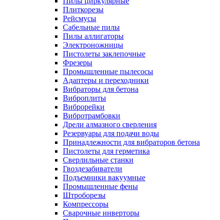
Пилы циркулярные
Плиткорезы
Рейсмусы
Сабельные пилы
Пилы аллигаторы
Электроножницы
Пистолеты заклепочные
Фрезеры
Промышленные пылесосы
Адаптеры и переходники
Вибраторы для бетона
Виброплиты
Виброрейки
Вибротрамбовки
Дрели алмазного сверления
Резервуары для подачи воды
Принадлежности для вибраторов бетона
Пистолеты для герметика
Сверлильные станки
Гвоздезабиватели
Подъемники вакуумные
Промышленные фены
Штроборезы
Компрессоры
Сварочные инверторы