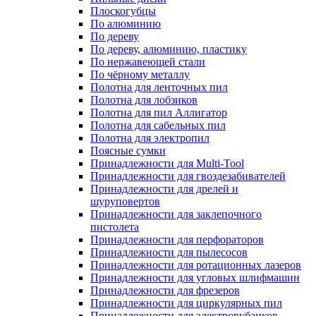
Плоскогубцы
По алюминию
По дереву
По дереву, алюминию, пластику
По нержавеющей стали
По чёрному металлу
Полотна для ленточных пил
Полотна для лобзиков
Полотна для пил Аллигатор
Полотна для сабельных пил
Полотна для электропил
Поясные сумки
Принадлежности для Multi-Tool
Принадлежности для гвоздезабивателей
Принадлежности для дрелей и
шуруповертов
Принадлежности для заклепочного
пистолета
Принадлежности для перфораторов
Принадлежности для пылесосов
Принадлежности для ротационных лазеров
Принадлежности для угловых шлифмашин
Принадлежности для фрезеров
Принадлежности для циркулярных пил
Принадлежности для электрорубанков