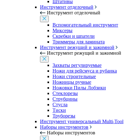
Штативы
Инструмент отделочный
Инструмент отделочный
Вспомогательный инструмент
Миксеры
Скребки и шпатели
Триммеры для ламината
Инструмент режущий и зажимной
Инструмент режущий и зажимной
Захваты регулируемые
Ножи для рейсмуса и рубанка
Ножи строительные
Ножницы ручные
Ножовки Пилы Лобзики
Стеклорезы
Струбцины
Стусла
Тиски
Труборезы
Инструмент универсальный Multi-Tool
Наборы инструментов
Наборы инструментов