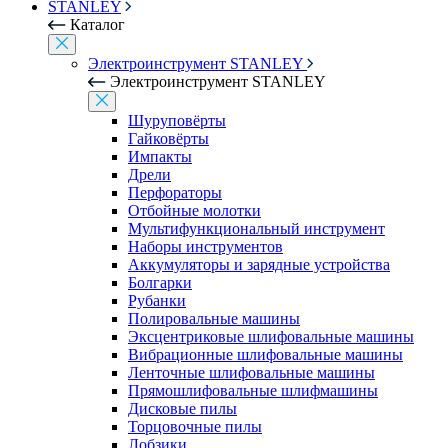
STANLEY
Каталог
Электроинструмент STANLEY
Электроинструмент STANLEY
Шуруповёрты
Гайковёрты
Импакты
Дрели
Перфораторы
Отбойные молотки
Мультифункциональный инструмент
Наборы инструментов
Аккумуляторы и зарядные устройства
Болгарки
Рубанки
Полировальные машины
Эксцентриковые шлифовальные машины
Вибрационные шлифовальные машины
Ленточные шлифовальные машины
Прямошлифовальные шлифмашины
Дисковые пилы
Торцовочные пилы
Лобзики