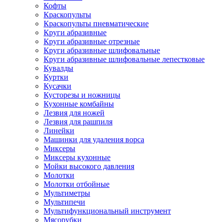
Кофты
Краскопульты
Краскопульты пневматические
Круги абразивные
Круги абразивные отрезные
Круги абразивные шлифовальные
Круги абразивные шлифовальные лепестковые
Кувалды
Куртки
Кусачки
Кусторезы и ножницы
Кухонные комбайны
Лезвия для ножей
Лезвия для рашпиля
Линейки
Машинки для удаления ворса
Миксеры
Миксеры кухонные
Мойки высокого давления
Молотки
Молотки отбойные
Мультиметры
Мультипечи
Мультифункциональный инструмент
Мясорубки