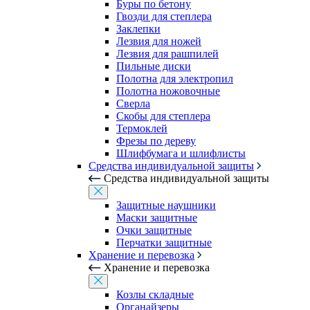
Буры по бетону
Гвозди для степлера
Заклепки
Лезвия для ножей
Лезвия для рашпилей
Пильные диски
Полотна для электропил
Полотна ножовочные
Сверла
Скобы для степлера
Термоклей
Фрезы по дереву
Шлифбумага и шлифлисты
Средства индивидуальной защиты
Средства индивидуальной защиты
Защитные наушники
Маски защитные
Очки защитные
Перчатки защитные
Хранение и перевозка
Хранение и перевозка
Козлы складные
Органайзеры