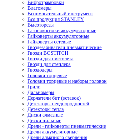
Вибротрамбовки
Влагомеры
Вспомогательный инструмент
Вся продукция STANLEY
Высоторезы
Газонокосилки аккумуляторные
Гайковерты аккумуляторные
Гайковерты сетевые
Гвоздезабиватели пневматические
Гвозди BOSTITCH
Гвозди для пистолета
Гвозди для степлера
Гвоздодеры
Головки торцевые
Головки торцевые и наборы головок
Грили
Дальномеры
Держатели бит (вставок)
Детекторы неоднородностей
Детекторы тепла
Диски алмазные
Диски пильные
Дрели - гайковерты пневматические
Дрели аккумуляторные
Дрели алмазного сверления