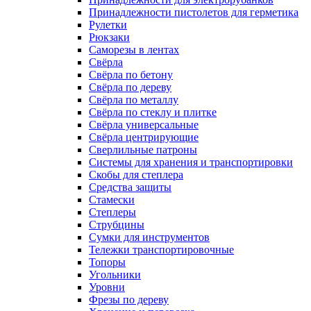
Принадлежности пистолетов для герметика
Рулетки
Рюкзаки
Саморезы в лентах
Свёрла
Свёрла по бетону
Свёрла по дереву
Свёрла по металлу
Свёрла по стеклу и плитке
Свёрла универсальные
Свёрла центрирующие
Сверлильные патроны
Системы для хранения и транспортировки
Скобы для степлера
Средства защиты
Стамески
Степлеры
Струбцины
Сумки для инструментов
Тележки транспортировочные
Топоры
Угольники
Уровни
Фрезы по дереву