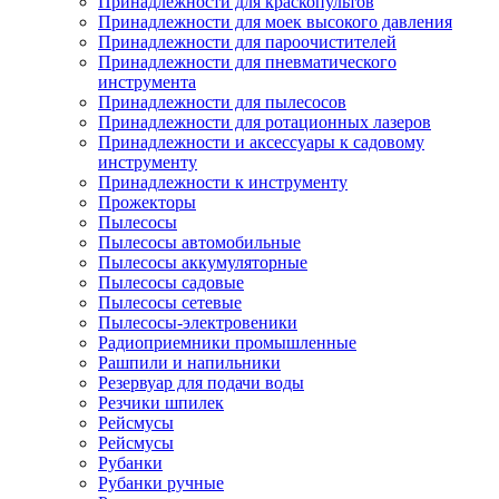
Принадлежности для краскопультов
Принадлежности для моек высокого давления
Принадлежности для пароочистителей
Принадлежности для пневматического
инструмента
Принадлежности для пылесосов
Принадлежности для ротационных лазеров
Принадлежности и аксессуары к садовому
инструменту
Принадлежности к инструменту
Прожекторы
Пылесосы
Пылесосы автомобильные
Пылесосы аккумуляторные
Пылесосы садовые
Пылесосы сетевые
Пылесосы-электровеники
Радиоприемники промышленные
Рашпили и напильники
Резервуар для подачи воды
Резчики шпилек
Рейсмусы
Рейсмусы
Рубанки
Рубанки ручные