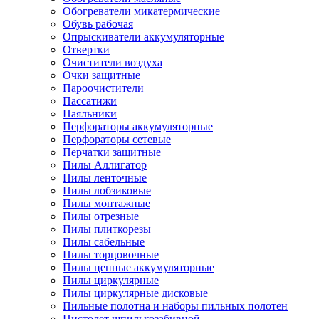
Обогреватели микатермические
Обувь рабочая
Опрыскиватели аккумуляторные
Отвертки
Очистители воздуха
Очки защитные
Пароочистители
Пассатижи
Паяльники
Перфораторы аккумуляторные
Перфораторы сетевые
Перчатки защитные
Пилы Аллигатор
Пилы ленточные
Пилы лобзиковые
Пилы монтажные
Пилы отрезные
Пилы плиткорезы
Пилы сабельные
Пилы торцовочные
Пилы цепные аккумуляторные
Пилы циркулярные
Пилы циркулярные дисковые
Пильные полотна и наборы пильных полотен
Пистолет шпилькозабивной