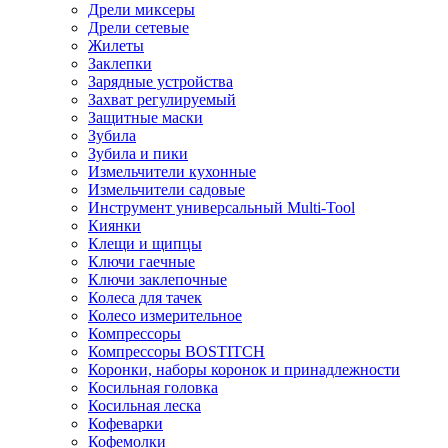
Дрели миксеры
Дрели сетевые
Жилеты
Заклепки
Зарядные устройства
Захват регулируемый
Защитные маски
Зубила
Зубила и пики
Измельчители кухонные
Измельчители садовые
Инструмент универсальный Multi-Tool
Киянки
Клещи и щипцы
Ключи гаечные
Ключи заклепочные
Колеса для тачек
Колесо измерительное
Компрессоры
Компрессоры BOSTITCH
Коронки, наборы коронок и принадлежности
Косильная головка
Косильная леска
Кофеварки
Кофемолки