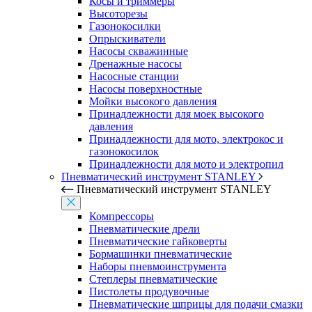
Косы и триммеры
Высоторезы
Газонокосилки
Опрыскиватели
Насосы скважинные
Дренажные насосы
Насосные станции
Насосы поверхностные
Мойки высокого давления
Принадлежности для моек высокого
давления
Принадлежности для мото, электрокос и
газонокосилок
Принадлежности для мото и электропил
Пневматический инструмент STANLEY
Пневматический инструмент STANLEY
Компрессоры
Пневматические дрели
Пневматические гайковерты
Бормашинки пневматические
Наборы пневмоинструмента
Степлеры пневматические
Пистолеты продувочные
Пневматические шприцы для подачи смазки