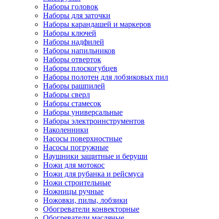
Наборы головок
Наборы для заточки
Наборы карандашей и маркеров
Наборы ключей
Наборы надфилей
Наборы напильников
Наборы отверток
Наборы плоскогубцев
Наборы полотен для лобзиковых пил
Наборы рашпилей
Наборы сверл
Наборы стамесок
Наборы универсальные
Наборы электроинструментов
Наколенники
Насосы поверхностные
Насосы погружные
Наушники защитные и беруши
Ножи для мотокос
Ножи для рубанка и рейсмуса
Ножи строительные
Ножницы ручные
Ножовки, пилы, лобзики
Обогреватели конвекторные
Обогреватели масляные