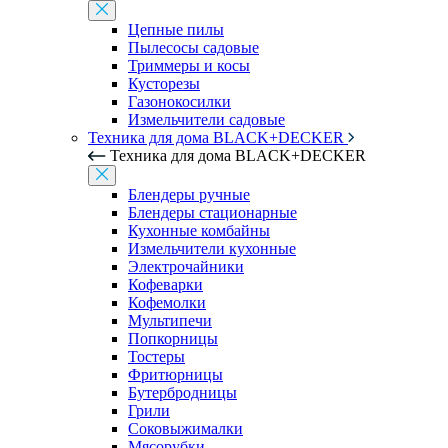
Цепные пилы
Пылесосы садовые
Триммеры и косы
Кусторезы
Газонокосилки
Измельчители садовые
Техника для дома BLACK+DECKER
Техника для дома BLACK+DECKER
Блендеры ручные
Блендеры стационарные
Кухонные комбайны
Измельчители кухонные
Электрочайники
Кофеварки
Кофемолки
Мультипечи
Попкорницы
Тостеры
Фритюрницы
Бутербродницы
Грили
Соковыжималки
Мясорубки