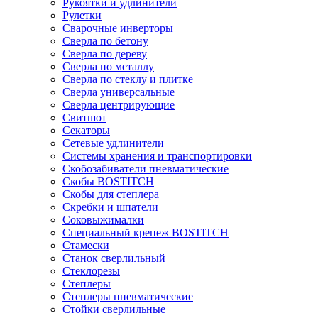
Рукоятки и удлинители
Рулетки
Сварочные инверторы
Сверла по бетону
Сверла по дереву
Сверла по металлу
Сверла по стеклу и плитке
Сверла универсальные
Сверла центрирующие
Свитшот
Секаторы
Сетевые удлинители
Системы хранения и транспортировки
Скобозабиватели пневматические
Скобы BOSTITCH
Скобы для степлера
Скребки и шпатели
Соковыжималки
Специальный крепеж BOSTITCH
Стамески
Станок сверлильный
Стеклорезы
Степлеры
Степлеры пневматические
Стойки сверлильные