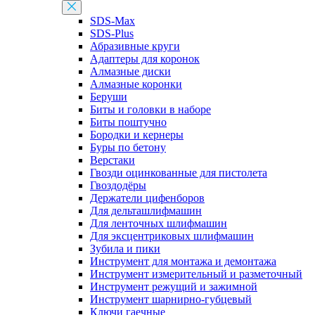
SDS-Max
SDS-Plus
Абразивные круги
Адаптеры для коронок
Алмазные диски
Алмазные коронки
Беруши
Биты и головки в наборе
Биты поштучно
Бородки и кернеры
Буры по бетону
Верстаки
Гвозди оцинкованные для пистолета
Гвоздодёры
Держатели цифенборов
Для дельташлифмашин
Для ленточных шлифмашин
Для эксцентриковых шлифмашин
Зубила и пики
Инструмент для монтажа и демонтажа
Инструмент измерительный и разметочный
Инструмент режущий и зажимной
Инструмент шарнирно-губцевый
Ключи гаечные