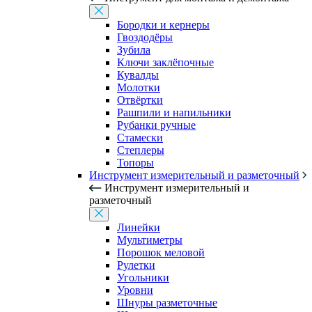
Бородки и кернеры
Гвоздодёры
Зубила
Ключи заклёпочные
Кувалды
Молотки
Отвёртки
Рашпили и напильники
Рубанки ручные
Стамески
Степлеры
Топоры
Инструмент измерительный и разметочный
Инструмент измерительный и
разметочный
Линейки
Мультиметры
Порошок меловой
Рулетки
Угольники
Уровни
Шнуры разметочные