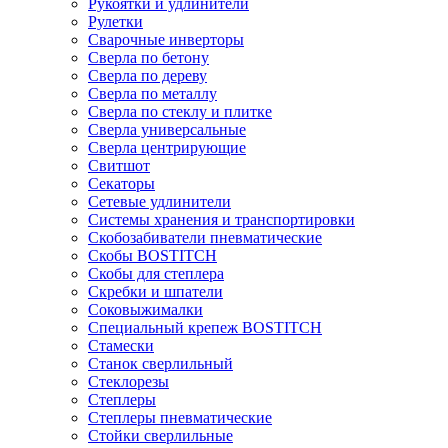
Рукоятки и удлинители
Рулетки
Сварочные инверторы
Сверла по бетону
Сверла по дереву
Сверла по металлу
Сверла по стеклу и плитке
Сверла универсальные
Сверла центрирующие
Свитшот
Секаторы
Сетевые удлинители
Системы хранения и транспортировки
Скобозабиватели пневматические
Скобы BOSTITCH
Скобы для степлера
Скребки и шпатели
Соковыжималки
Специальный крепеж BOSTITCH
Стамески
Станок сверлильный
Стеклорезы
Степлеры
Степлеры пневматические
Стойки сверлильные