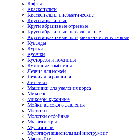
Кофты
Краскопульты
Краскопульты пневматические
Круги абразивные
Круги абразивные отрезные
Круги абразивные шлифовальные
Круги абразивные шлифовальные лепестковые
Кувалды
Куртки
Кусачки
Кусторезы и ножницы
Кухонные комбайны
Лезвия для ножей
Лезвия для рашпиля
Линейки
Машинки для удаления ворса
Миксеры
Миксеры кухонные
Мойки высокого давления
Молотки
Молотки отбойные
Мультиметры
Мультипечи
Мультифункциональный инструмент
Мясорубки