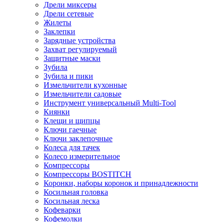
Дрели миксеры
Дрели сетевые
Жилеты
Заклепки
Зарядные устройства
Захват регулируемый
Защитные маски
Зубила
Зубила и пики
Измельчители кухонные
Измельчители садовые
Инструмент универсальный Multi-Tool
Киянки
Клещи и щипцы
Ключи гаечные
Ключи заклепочные
Колеса для тачек
Колесо измерительное
Компрессоры
Компрессоры BOSTITCH
Коронки, наборы коронок и принадлежности
Косильная головка
Косильная леска
Кофеварки
Кофемолки