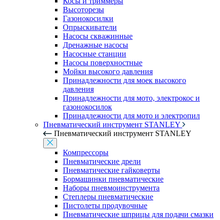
Косы и триммеры
Высоторезы
Газонокосилки
Опрыскиватели
Насосы скважинные
Дренажные насосы
Насосные станции
Насосы поверхностные
Мойки высокого давления
Принадлежности для моек высокого
давления
Принадлежности для мото, электрокос и
газонокосилок
Принадлежности для мото и электропил
Пневматический инструмент STANLEY
Пневматический инструмент STANLEY
Компрессоры
Пневматические дрели
Пневматические гайковерты
Бормашинки пневматические
Наборы пневмоинструмента
Степлеры пневматические
Пистолеты продувочные
Пневматические шприцы для подачи смазки