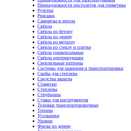
Принадлежности пистолетов для герметика
Рулетки
Рюкзаки
Саморезы в лентах
Свёрла
Свёрла по бетону
Свёрла по дереву
Свёрла по металлу
Свёрла по стеклу и плитке
Свёрла универсальные
Свёрла центрирующие
Сверлильные патроны
Системы для хранения и транспортировки
Скобы для степлера
Средства защиты
Стамески
Степлеры
Струбцины
Сумки для инструментов
Тележки транспортировочные
Топоры
Угольники
Уровни
Фрезы по дереву