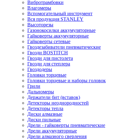
Вибротрамбовки
Влагомеры
Вспомогательный инструмент
Вся продукция STANLEY
Высоторезы
Газонокосилки аккумуляторные
Гайковерты аккумуляторные
Гайковерты сетевые
Гвоздезабиватели пневматические
Гвозди BOSTITCH
Гвозди для пистолета
Гвозди для степлера
Гвоздодеры
Головки торцевые
Головки торцевые и наборы головок
Грили
Дальномеры
Держатели бит (вставок)
Детекторы неоднородностей
Детекторы тепла
Диски алмазные
Диски пильные
Дрели - гайковерты пневматические
Дрели аккумуляторные
Дрели алмазного сверления