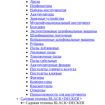
Дрели
Перфораторы
Наборы инструментов
Аккумуляторы
Зарядные устройства
Мультифункциональный инструмент
Болгарки
Эксцентриковые шлифовальные машины
Шлифмашины ленточные
Вибрационные шлифовальные машины
Рубанки
Пилы лобзиковые
Дисковые пилы
Торцовочные пилы
Пилы сабельные
Аккумуляторные фонари
Пистолеты горячего воздуха
Пистолеты клеевые
Фрезеры
Компрессоры
Краскопульты
Отвертки
Принадлежности для инструмента
Садовая техника BLACK+DECKER
Садовая техника BLACK+DECKER