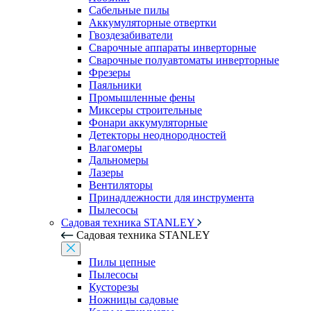
Сабельные пилы
Аккумуляторные отвертки
Гвоздезабиватели
Сварочные аппараты инверторные
Сварочные полуавтоматы инверторные
Фрезеры
Паяльники
Промышленные фены
Миксеры строительные
Фонари аккумуляторные
Детекторы неоднородностей
Влагомеры
Дальномеры
Лазеры
Вентиляторы
Принадлежности для инструмента
Пылесосы
Садовая техника STANLEY
Садовая техника STANLEY
Пилы цепные
Пылесосы
Кусторезы
Ножницы садовые