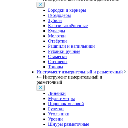
Бородки и кернеры
Гвоздодёры
Зубила
Ключи заклёпочные
Кувалды
Молотки
Отвёртки
Рашпили и напильники
Рубанки ручные
Стамески
Степлеры
Топоры
Инструмент измерительный и разметочный
Инструмент измерительный и
разметочный
Линейки
Мультиметры
Порошок меловой
Рулетки
Угольники
Уровни
Шнуры разметочные