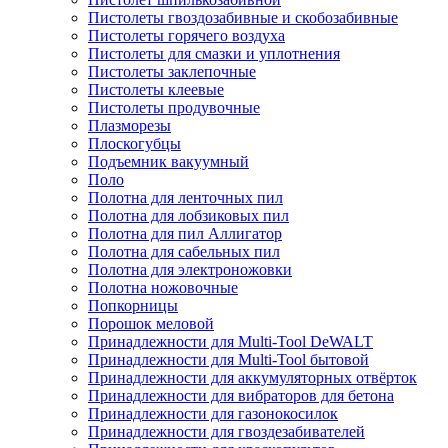
Пистолеты гвоздозабивные и скобозабивные
Пистолеты горячего воздуха
Пистолеты для смазки и уплотнения
Пистолеты заклепочные
Пистолеты клеевые
Пистолеты продувочные
Плазморезы
Плоскогубцы
Подъемник вакуумный
Поло
Полотна для ленточных пил
Полотна для лобзиковых пил
Полотна для пил Аллигатор
Полотна для сабельных пил
Полотна для электроножовки
Полотна ножовочные
Попкорницы
Порошок меловой
Принадлежности для Multi-Tool DeWALT
Принадлежности для Multi-Tool бытовой
Принадлежности для аккумуляторных отвёрток
Принадлежности для вибраторов для бетона
Принадлежности для газонокосилок
Принадлежности для гвоздезабивателей