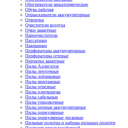
Обогреватели микатермические
Обувь рабочая
Опрыскиватели аккумуляторные
Отвертки
Очистители воздуха
Очки защитные
Пароочистители
Пассатижи
Паяльники
Перфораторы аккумуляторные
Перфораторы сетевые
Перчатки защитные
Пилы Аллигатор
Пилы ленточные
Пилы лобзиковые
Пилы монтажные
Пилы отрезные
Пилы плиткорезы
Пилы сабельные
Пилы торцовочные
Пилы цепные аккумуляторные
Пилы циркулярные
Пилы циркулярные дисковые
Пильные полотна и наборы пильных полотен
Пистолет шпилькозабивной