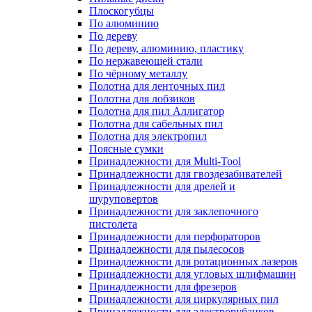
Плоскогубцы
По алюминию
По дереву
По дереву, алюминию, пластику
По нержавеющей стали
По чёрному металлу
Полотна для ленточных пил
Полотна для лобзиков
Полотна для пил Аллигатор
Полотна для сабельных пил
Полотна для электропил
Поясные сумки
Принадлежности для Multi-Tool
Принадлежности для гвоздезабивателей
Принадлежности для дрелей и
шуруповертов
Принадлежности для заклепочного
пистолета
Принадлежности для перфораторов
Принадлежности для пылесосов
Принадлежности для ротационных лазеров
Принадлежности для угловых шлифмашин
Принадлежности для фрезеров
Принадлежности для циркулярных пил
Принадлежности для электрорубанков