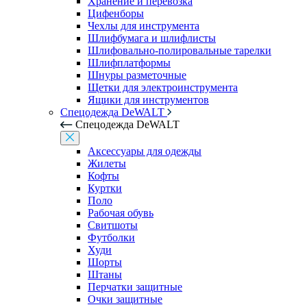
Хранение и перевозка
Цифенборы
Чехлы для инструмента
Шлифбумага и шлифлисты
Шлифовально-полировальные тарелки
Шлифплатформы
Шнуры разметочные
Щетки для электроинструмента
Ящики для инструментов
Спецодежда DeWALT
Спецодежда DeWALT
Аксессуары для одежды
Жилеты
Кофты
Куртки
Поло
Рабочая обувь
Свитшоты
Футболки
Худи
Шорты
Штаны
Перчатки защитные
Очки защитные