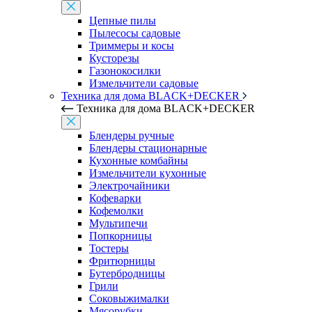
Цепные пилы
Пылесосы садовые
Триммеры и косы
Кусторезы
Газонокосилки
Измельчители садовые
Техника для дома BLACK+DECKER
Техника для дома BLACK+DECKER
Блендеры ручные
Блендеры стационарные
Кухонные комбайны
Измельчители кухонные
Электрочайники
Кофеварки
Кофемолки
Мультипечи
Попкорницы
Тостеры
Фритюрницы
Бутербродницы
Грили
Соковыжималки
Мясорубки