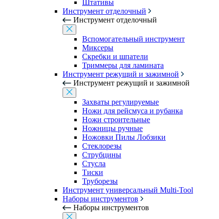
Штативы
Инструмент отделочный
Инструмент отделочный
Вспомогательный инструмент
Миксеры
Скребки и шпатели
Триммеры для ламината
Инструмент режущий и зажимной
Инструмент режущий и зажимной
Захваты регулируемые
Ножи для рейсмуса и рубанка
Ножи строительные
Ножницы ручные
Ножовки Пилы Лобзики
Стеклорезы
Струбцины
Стусла
Тиски
Труборезы
Инструмент универсальный Multi-Tool
Наборы инструментов
Наборы инструментов