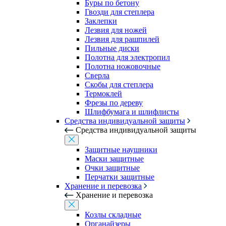
Буры по бетону
Гвозди для степлера
Заклепки
Лезвия для ножей
Лезвия для рашпилей
Пильные диски
Полотна для электропил
Полотна ножовочные
Сверла
Скобы для степлера
Термоклей
Фрезы по дереву
Шлифбумага и шлифлисты
Средства индивидуальной защиты
Средства индивидуальной защиты
Защитные наушники
Маски защитные
Очки защитные
Перчатки защитные
Хранение и перевозка
Хранение и перевозка
Козлы складные
Органайзеры