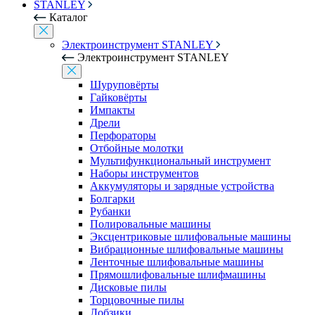
STANLEY
Каталог
Электроинструмент STANLEY
Электроинструмент STANLEY
Шуруповёрты
Гайковёрты
Импакты
Дрели
Перфораторы
Отбойные молотки
Мультифункциональный инструмент
Наборы инструментов
Аккумуляторы и зарядные устройства
Болгарки
Рубанки
Полировальные машины
Эксцентриковые шлифовальные машины
Вибрационные шлифовальные машины
Ленточные шлифовальные машины
Прямошлифовальные шлифмашины
Дисковые пилы
Торцовочные пилы
Лобзики