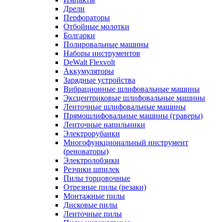
Дрели
Перфораторы
Отбойные молотки
Болгарки
Полировальные машины
Наборы инструментов
DeWalt Flexvolt
Аккумуляторы
Зарядные устройства
Вибрационные шлифовальные машины
Эксцентриковые шлифовальные машины
Ленточные шлифовальные машины
Прямошлифовальные машины (граверы)
Ленточные напильники
Электрорубанки
Многофункциональный инструмент
(реноваторы)
Электролобзики
Резчики шпилек
Пилы торцовочные
Отрезные пилы (резаки)
Монтажные пилы
Дисковые пилы
Ленточные пилы