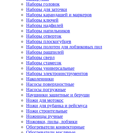
Наборы головок
Наборы для заточки
Наборы карандашей и маркеров
Наборы ключей
Наборы надфилей
Наборы напильников
Наборы отверток
Наборы плоскогубцев
Наборы полотен для лобзиковых пил
Наборы рашпилей
Наборы сверл
Наборы стамесок
Наборы универсальные
Наборы электроинструментов
Наколенники
Насосы поверхностные
Насосы погружные
Наушники защитные и беруши
Ножи для мотокос
Ножи для рубанка и рейсмуса
Ножи строительные
Ножницы ручные
Ножовки, пилы, лобзики
Обогреватели конвекторные
Обогреватели масляные