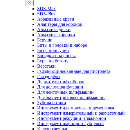
SDS-Max
SDS-Plus
Абразивные круги
Адаптеры для коронок
Алмазные диски
Алмазные коронки
Беруши
Биты и головки в наборе
Биты поштучно
Бородки и кернеры
Буры по бетону
Верстаки
Гвозди оцинкованные для пистолета
Гвоздодёры
Держатели цифенборов
Для дельташлифмашин
Для ленточных шлифмашин
Для эксцентриковых шлифмашин
Зубила и пики
Инструмент для монтажа и демонтажа
Инструмент измерительный и разметочный
Инструмент режущий и зажимной
Инструмент шарнирно-губцевый
Ключи гаечные