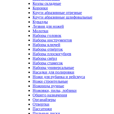
Козлы складные
Коронки
Круги абразивные отрезные
Круги абразивные шлифовальные
Кувалды
Лезвия для ножей
Молотки
Наборы головок
Наборы инструментов
Наборы ключей
Наборы отвёрток
Наборы плоскогубцев
Наборы свёрл
Наборы стамесок
Наборы универсальные
Насадки для полировки
Ножи для рубанка и рейсмуса
Ножи строительные
Ножницы ручные
Ножовки, пилы, лобзики
Общего назначения
Органайзеры
Отвертки
Пассатижи
Пильные диски