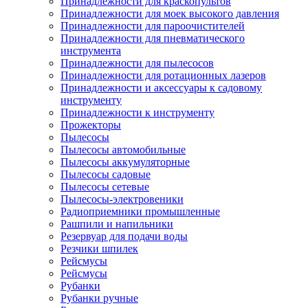
Принадлежности для краскопультов
Принадлежности для моек высокого давления
Принадлежности для пароочистителей
Принадлежности для пневматического
инструмента
Принадлежности для пылесосов
Принадлежности для ротационных лазеров
Принадлежности и аксессуары к садовому
инструменту
Принадлежности к инструменту
Прожекторы
Пылесосы
Пылесосы автомобильные
Пылесосы аккумуляторные
Пылесосы садовые
Пылесосы сетевые
Пылесосы-электровеники
Радиоприемники промышленные
Рашпили и напильники
Резервуар для подачи воды
Резчики шпилек
Рейсмусы
Рейсмусы
Рубанки
Рубанки ручные