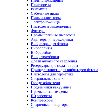
Пилы циркулярные
Плиткорезы
Рейсмусы
Сабельные пилы
Пилы аллигаторы
Электроножницы
Пистолеты заклепочные
Фрезеры
Промышленные пылесосы
Адаптеры и переходники
Вибраторы для бетона
Виброплиты
Виброрейки
Вибротрамбовки
Дрели алмазного сверления
Резервуары для подачи воды
Принадлежности для вибраторов бетона
Пистолеты для герметика
Сверлильные станки
Гвоздезабиватели
Подъемники вакуумные
Промышленные фены
Штроборезы
Компрессоры
Сварочные инверторы