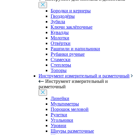
Бородки и кернеры
Гвоздодёры
Зубила
Ключи заклёпочные
Кувалды
Молотки
Отвёртки
Рашпили и напильники
Рубанки ручные
Стамески
Степлеры
Топоры
Инструмент измерительный и разметочный
Инструмент измерительный и
разметочный
Линейки
Мультиметры
Порошок меловой
Рулетки
Угольники
Уровни
Шнуры разметочные