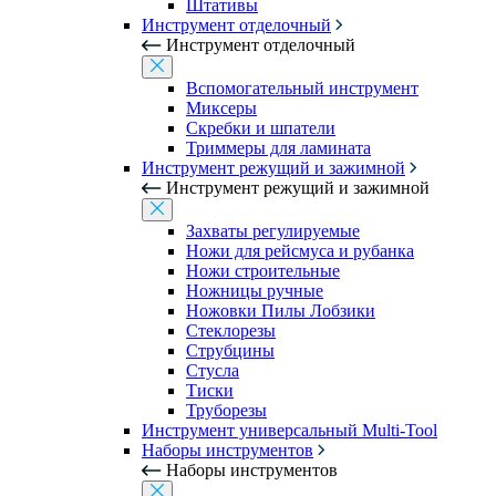
Штативы
Инструмент отделочный
Инструмент отделочный
Вспомогательный инструмент
Миксеры
Скребки и шпатели
Триммеры для ламината
Инструмент режущий и зажимной
Инструмент режущий и зажимной
Захваты регулируемые
Ножи для рейсмуса и рубанка
Ножи строительные
Ножницы ручные
Ножовки Пилы Лобзики
Стеклорезы
Струбцины
Стусла
Тиски
Труборезы
Инструмент универсальный Multi-Tool
Наборы инструментов
Наборы инструментов