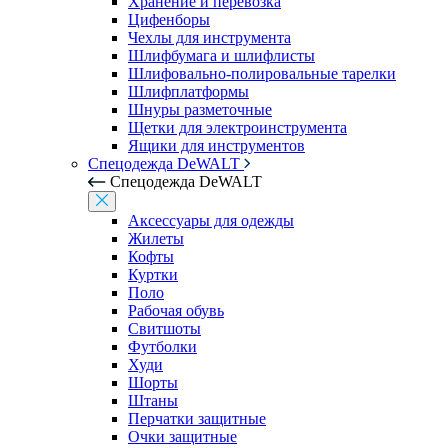
Хранение и перевозка
Цифенборы
Чехлы для инструмента
Шлифбумага и шлифлисты
Шлифовально-полировальные тарелки
Шлифплатформы
Шнуры разметочные
Щетки для электроинструмента
Ящики для инструментов
Спецодежда DeWALT
Спецодежда DeWALT
Аксессуары для одежды
Жилеты
Кофты
Куртки
Поло
Рабочая обувь
Свитшоты
Футболки
Худи
Шорты
Штаны
Перчатки защитные
Очки защитные