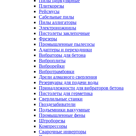
Пилы циркулярные
Плиткорезы
Рейсмусы
Сабельные пилы
Пилы аллигаторы
Электроножницы
Пистолеты заклепочные
Фрезеры
Промышленные пылесосы
Адаптеры и переходники
Вибраторы для бетона
Виброплиты
Виброрейки
Вибротрамбовки
Дрели алмазного сверления
Резервуары для подачи воды
Принадлежности для вибраторов бетона
Пистолеты для герметика
Сверлильные станки
Гвоздезабиватели
Подъемники вакуумные
Промышленные фены
Штроборезы
Компрессоры
Сварочные инверторы