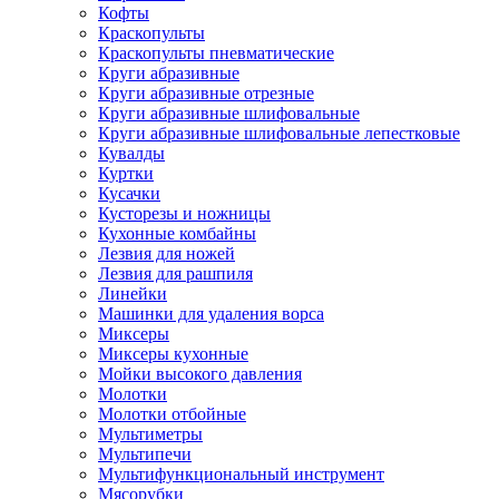
Кофты
Краскопульты
Краскопульты пневматические
Круги абразивные
Круги абразивные отрезные
Круги абразивные шлифовальные
Круги абразивные шлифовальные лепестковые
Кувалды
Куртки
Кусачки
Кусторезы и ножницы
Кухонные комбайны
Лезвия для ножей
Лезвия для рашпиля
Линейки
Машинки для удаления ворса
Миксеры
Миксеры кухонные
Мойки высокого давления
Молотки
Молотки отбойные
Мультиметры
Мультипечи
Мультифункциональный инструмент
Мясорубки