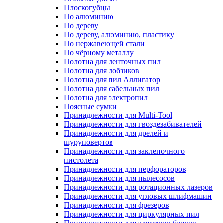
Плоскогубцы
По алюминию
По дереву
По дереву, алюминию, пластику
По нержавеющей стали
По чёрному металлу
Полотна для ленточных пил
Полотна для лобзиков
Полотна для пил Аллигатор
Полотна для сабельных пил
Полотна для электропил
Поясные сумки
Принадлежности для Multi-Tool
Принадлежности для гвоздезабивателей
Принадлежности для дрелей и
шуруповертов
Принадлежности для заклепочного
пистолета
Принадлежности для перфораторов
Принадлежности для пылесосов
Принадлежности для ротационных лазеров
Принадлежности для угловых шлифмашин
Принадлежности для фрезеров
Принадлежности для циркулярных пил
Принадлежности для электрорубанков