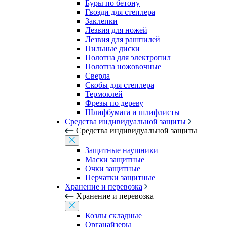
Буры по бетону
Гвозди для степлера
Заклепки
Лезвия для ножей
Лезвия для рашпилей
Пильные диски
Полотна для электропил
Полотна ножовочные
Сверла
Скобы для степлера
Термоклей
Фрезы по дереву
Шлифбумага и шлифлисты
Средства индивидуальной защиты
Средства индивидуальной защиты
Защитные наушники
Маски защитные
Очки защитные
Перчатки защитные
Хранение и перевозка
Хранение и перевозка
Козлы складные
Органайзеры