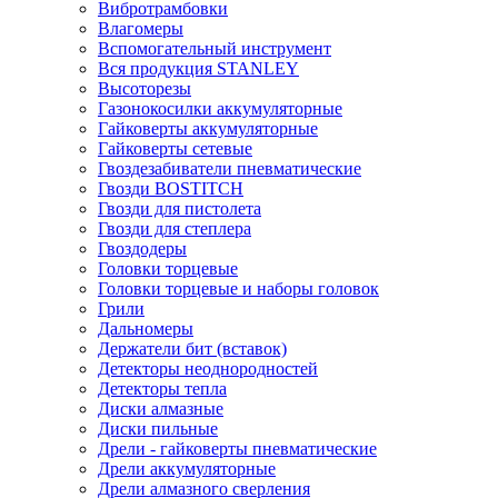
Вибротрамбовки
Влагомеры
Вспомогательный инструмент
Вся продукция STANLEY
Высоторезы
Газонокосилки аккумуляторные
Гайковерты аккумуляторные
Гайковерты сетевые
Гвоздезабиватели пневматические
Гвозди BOSTITCH
Гвозди для пистолета
Гвозди для степлера
Гвоздодеры
Головки торцевые
Головки торцевые и наборы головок
Грили
Дальномеры
Держатели бит (вставок)
Детекторы неоднородностей
Детекторы тепла
Диски алмазные
Диски пильные
Дрели - гайковерты пневматические
Дрели аккумуляторные
Дрели алмазного сверления