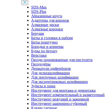
SDS-Max
SDS-Plus
Абразивные круги
Адаптеры для коронок
Алмазные диски
Алмазные коронки
Беруши
Биты и головки в наборе
Биты поштучно
Бородки и кернеры
Буры по бетону
Верстаки
Гвозди оцинкованные для пистолета
Гвоздодёры
Держатели цифенборов
Для дельташлифмашин
Для ленточных шлифмашин
Для эксцентриковых шлифмашин
Зубила и пики
Инструмент для монтажа и демонтажа
Инструмент измерительный и разметочный
Инструмент режущий и зажимной
Инструмент шарнирно-губцевый
Ключи гаечные