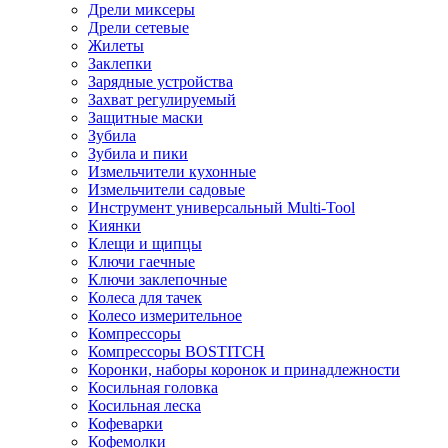
Дрели миксеры
Дрели сетевые
Жилеты
Заклепки
Зарядные устройства
Захват регулируемый
Защитные маски
Зубила
Зубила и пики
Измельчители кухонные
Измельчители садовые
Инструмент универсальный Multi-Tool
Киянки
Клещи и щипцы
Ключи гаечные
Ключи заклепочные
Колеса для тачек
Колесо измерительное
Компрессоры
Компрессоры BOSTITCH
Коронки, наборы коронок и принадлежности
Косильная головка
Косильная леска
Кофеварки
Кофемолки