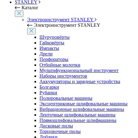
STANLEY
Каталог
Электроинструмент STANLEY
Электроинструмент STANLEY
Шуруповёрты
Гайковёрты
Импакты
Дрели
Перфораторы
Отбойные молотки
Мультифункциональный инструмент
Наборы инструментов
Аккумуляторы и зарядные устройства
Болгарки
Рубанки
Полировальные машины
Эксцентриковые шлифовальные машины
Вибрационные шлифовальные машины
Ленточные шлифовальные машины
Прямошлифовальные шлифмашины
Дисковые пилы
Торцовочные пилы
Лобзики