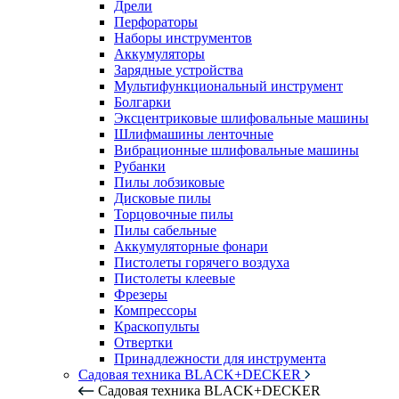
Дрели
Перфораторы
Наборы инструментов
Аккумуляторы
Зарядные устройства
Мультифункциональный инструмент
Болгарки
Эксцентриковые шлифовальные машины
Шлифмашины ленточные
Вибрационные шлифовальные машины
Рубанки
Пилы лобзиковые
Дисковые пилы
Торцовочные пилы
Пилы сабельные
Аккумуляторные фонари
Пистолеты горячего воздуха
Пистолеты клеевые
Фрезеры
Компрессоры
Краскопульты
Отвертки
Принадлежности для инструмента
Садовая техника BLACK+DECKER
Садовая техника BLACK+DECKER