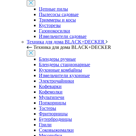
Цепные пилы
Пылесосы садовые
Триммеры и косы
Кусторезы
Газонокосилки
Измельчители садовые
Техника для дома BLACK+DECKER
Техника для дома BLACK+DECKER
Блендеры ручные
Блендеры стационарные
Кухонные комбайны
Измельчители кухонные
Электрочайники
Кофеварки
Кофемолки
Мультипечи
Попкорницы
Тостеры
Фритюрницы
Бутербродницы
Грили
Соковыжималки
Мясорубки