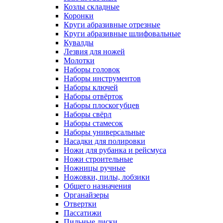
Козлы складные
Коронки
Круги абразивные отрезные
Круги абразивные шлифовальные
Кувалды
Лезвия для ножей
Молотки
Наборы головок
Наборы инструментов
Наборы ключей
Наборы отвёрток
Наборы плоскогубцев
Наборы свёрл
Наборы стамесок
Наборы универсальные
Насадки для полировки
Ножи для рубанка и рейсмуса
Ножи строительные
Ножницы ручные
Ножовки, пилы, лобзики
Общего назначения
Органайзеры
Отвертки
Пассатижи
Пильные диски