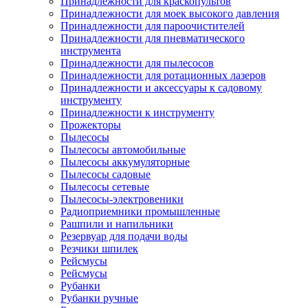
Принадлежности для краскопультов
Принадлежности для моек высокого давления
Принадлежности для пароочистителей
Принадлежности для пневматического
инструмента
Принадлежности для пылесосов
Принадлежности для ротационных лазеров
Принадлежности и аксессуары к садовому
инструменту
Принадлежности к инструменту
Прожекторы
Пылесосы
Пылесосы автомобильные
Пылесосы аккумуляторные
Пылесосы садовые
Пылесосы сетевые
Пылесосы-электровеники
Радиоприемники промышленные
Рашпили и напильники
Резервуар для подачи воды
Резчики шпилек
Рейсмусы
Рейсмусы
Рубанки
Рубанки ручные