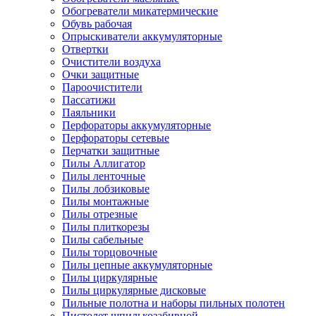
Обогреватели микатермические
Обувь рабочая
Опрыскиватели аккумуляторные
Отвертки
Очистители воздуха
Очки защитные
Пароочистители
Пассатижи
Паяльники
Перфораторы аккумуляторные
Перфораторы сетевые
Перчатки защитные
Пилы Аллигатор
Пилы ленточные
Пилы лобзиковые
Пилы монтажные
Пилы отрезные
Пилы плиткорезы
Пилы сабельные
Пилы торцовочные
Пилы цепные аккумуляторные
Пилы циркулярные
Пилы циркулярные дисковые
Пильные полотна и наборы пильных полотен
Пистолет шпилькозабивной