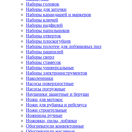
Наборы головок
Наборы для заточки
Наборы карандашей и маркеров
Наборы ключей
Наборы надфилей
Наборы напильников
Наборы отверток
Наборы плоскогубцев
Наборы полотен для лобзиковых пил
Наборы рашпилей
Наборы сверл
Наборы стамесок
Наборы универсальные
Наборы электроинструментов
Наколенники
Насосы поверхностные
Насосы погружные
Наушники защитные и беруши
Ножи для мотокос
Ножи для рубанка и рейсмуса
Ножи строительные
Ножницы ручные
Ножовки, пилы, лобзики
Обогреватели конвекторные
Обогреватели масляные