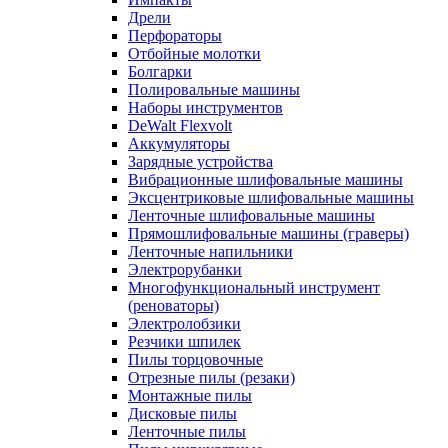
Дрели
Перфораторы
Отбойные молотки
Болгарки
Полировальные машины
Наборы инструментов
DeWalt Flexvolt
Аккумуляторы
Зарядные устройства
Вибрационные шлифовальные машины
Эксцентриковые шлифовальные машины
Ленточные шлифовальные машины
Прямошлифовальные машины (граверы)
Ленточные напильники
Электрорубанки
Многофункциональный инструмент
(реноваторы)
Электролобзики
Резчики шпилек
Пилы торцовочные
Отрезные пилы (резаки)
Монтажные пилы
Дисковые пилы
Ленточные пилы