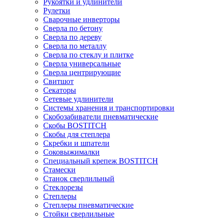
Рукоятки и удлинители
Рулетки
Сварочные инверторы
Сверла по бетону
Сверла по дереву
Сверла по металлу
Сверла по стеклу и плитке
Сверла универсальные
Сверла центрирующие
Свитшот
Секаторы
Сетевые удлинители
Системы хранения и транспортировки
Скобозабиватели пневматические
Скобы BOSTITCH
Скобы для степлера
Скребки и шпатели
Соковыжималки
Специальный крепеж BOSTITCH
Стамески
Станок сверлильный
Стеклорезы
Степлеры
Степлеры пневматические
Стойки сверлильные