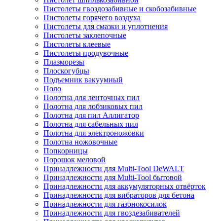
Пистолеты гвоздозабивные и скобозабивные
Пистолеты горячего воздуха
Пистолеты для смазки и уплотнения
Пистолеты заклепочные
Пистолеты клеевые
Пистолеты продувочные
Плазморезы
Плоскогубцы
Подъемник вакуумный
Поло
Полотна для ленточных пил
Полотна для лобзиковых пил
Полотна для пил Аллигатор
Полотна для сабельных пил
Полотна для электроножовки
Полотна ножовочные
Попкорницы
Порошок меловой
Принадлежности для Multi-Tool DeWALT
Принадлежности для Multi-Tool бытовой
Принадлежности для аккумуляторных отвёрток
Принадлежности для вибраторов для бетона
Принадлежности для газонокосилок
Принадлежности для гвоздезабивателей