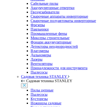
Сабельные пилы
Аккумуляторные отвертки
Гвоздезабиватели
Сварочные аппараты инверторные
Сварочные полуавтоматы инверторные
Фрезеры
Паяльники
Промышленные фены
Миксеры строительные
Фонари аккумуляторные
Детекторы неоднородностей
Влагомеры
Дальномеры
Лазеры
Вентиляторы
Принадлежности для инструмента
Пылесосы
Садовая техника STANLEY
Садовая техника STANLEY
Пилы цепные
Пылесосы
Кусторезы
Ножницы садовые