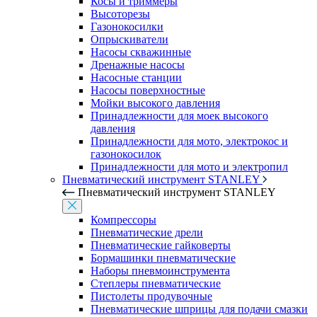
Косы и триммеры
Высоторезы
Газонокосилки
Опрыскиватели
Насосы скважинные
Дренажные насосы
Насосные станции
Насосы поверхностные
Мойки высокого давления
Принадлежности для моек высокого
давления
Принадлежности для мото, электрокос и
газонокосилок
Принадлежности для мото и электропил
Пневматический инструмент STANLEY
Пневматический инструмент STANLEY
Компрессоры
Пневматические дрели
Пневматические гайковерты
Бормашинки пневматические
Наборы пневмоинструмента
Степлеры пневматические
Пистолеты продувочные
Пневматические шприцы для подачи смазки