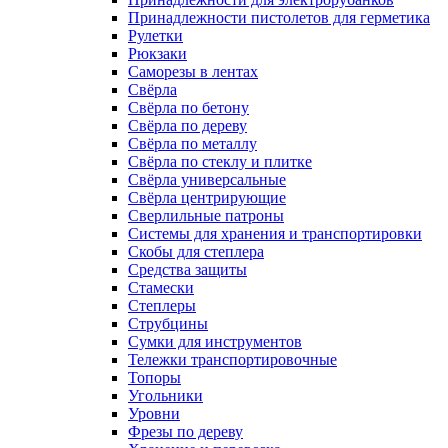
Принадлежности пистолетов для герметика
Рулетки
Рюкзаки
Саморезы в лентах
Свёрла
Свёрла по бетону
Свёрла по дереву
Свёрла по металлу
Свёрла по стеклу и плитке
Свёрла универсальные
Свёрла центрирующие
Сверлильные патроны
Системы для хранения и транспортировки
Скобы для степлера
Средства защиты
Стамески
Степлеры
Струбцины
Сумки для инструментов
Тележки транспортировочные
Топоры
Угольники
Уровни
Фрезы по дереву