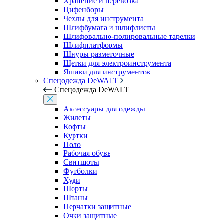
Хранение и перевозка
Цифенборы
Чехлы для инструмента
Шлифбумага и шлифлисты
Шлифовально-полировальные тарелки
Шлифплатформы
Шнуры разметочные
Щетки для электроинструмента
Ящики для инструментов
Спецодежда DeWALT
Спецодежда DeWALT
Аксессуары для одежды
Жилеты
Кофты
Куртки
Поло
Рабочая обувь
Свитшоты
Футболки
Худи
Шорты
Штаны
Перчатки защитные
Очки защитные