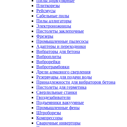
Пилы циркулярные
Плиткорезы
Рейсмусы
Сабельные пилы
Пилы аллигаторы
Электроножницы
Пистолеты заклепочные
Фрезеры
Промышленные пылесосы
Адаптеры и переходники
Вибраторы для бетона
Виброплиты
Виброрейки
Вибротрамбовки
Дрели алмазного сверления
Резервуары для подачи воды
Принадлежности для вибраторов бетона
Пистолеты для герметика
Сверлильные станки
Гвоздезабиватели
Подъемники вакуумные
Промышленные фены
Штроборезы
Компрессоры
Сварочные инверторы