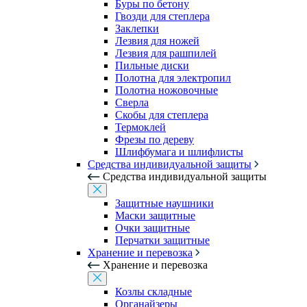
Буры по бетону
Гвозди для степлера
Заклепки
Лезвия для ножей
Лезвия для рашпилей
Пильные диски
Полотна для электропил
Полотна ножовочные
Сверла
Скобы для степлера
Термоклей
Фрезы по дереву
Шлифбумага и шлифлисты
Средства индивидуальной защиты
Средства индивидуальной защиты
Защитные наушники
Маски защитные
Очки защитные
Перчатки защитные
Хранение и перевозка
Хранение и перевозка
Козлы складные
Органайзеры