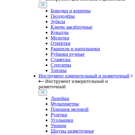
Бородки и кернеры
Гвоздодёры
Зубила
Ключи заклёпочные
Кувалды
Молотки
Отвёртки
Рашпили и напильники
Рубанки ручные
Стамески
Степлеры
Топоры
Инструмент измерительный и разметочный
Инструмент измерительный и
разметочный
Линейки
Мультиметры
Порошок меловой
Рулетки
Угольники
Уровни
Шнуры разметочные