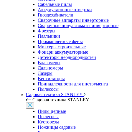
Сабельные пилы
Аккумуляторные отвертки
Гвоздезабиватели
Сварочные аппараты инверторные
Сварочные полуавтоматы инверторные
Фрезеры
Паяльники
Промышленные фены
Миксеры строительные
Фонари аккумуляторные
Детекторы неоднородностей
Влагомеры
Дальномеры
Лазеры
Вентиляторы
Принадлежности для инструмента
Пылесосы
Садовая техника STANLEY
Садовая техника STANLEY
Пилы цепные
Пылесосы
Кусторезы
Ножницы садовые