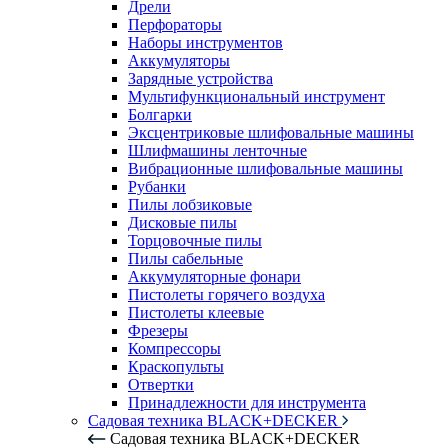
Дрели
Перфораторы
Наборы инструментов
Аккумуляторы
Зарядные устройства
Мультифункциональный инструмент
Болгарки
Эксцентриковые шлифовальные машины
Шлифмашины ленточные
Вибрационные шлифовальные машины
Рубанки
Пилы лобзиковые
Дисковые пилы
Торцовочные пилы
Пилы сабельные
Аккумуляторные фонари
Пистолеты горячего воздуха
Пистолеты клеевые
Фрезеры
Компрессоры
Краскопульты
Отвертки
Принадлежности для инструмента
Садовая техника BLACK+DECKER
Садовая техника BLACK+DECKER