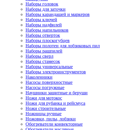
Наборы головок
Наборы для заточки
Наборы карандашей и маркеров
Наборы ключей
Наборы надфилей
Наборы напильников
Наборы отверток
Наборы плоскогубцев
Наборы полотен для лобзиковых пил
Наборы рашпилей
Наборы сверл
Наборы стамесок
Наборы универсальные
Наборы электроинструментов
Наколенники
Насосы поверхностные
Насосы погружные
Наушники защитные и беруши
Ножи для мотокос
Ножи для рубанка и рейсмуса
Ножи строительные
Ножницы ручные
Ножовки, пилы, лобзики
Обогреватели конвекторные
Обогреватели масляные