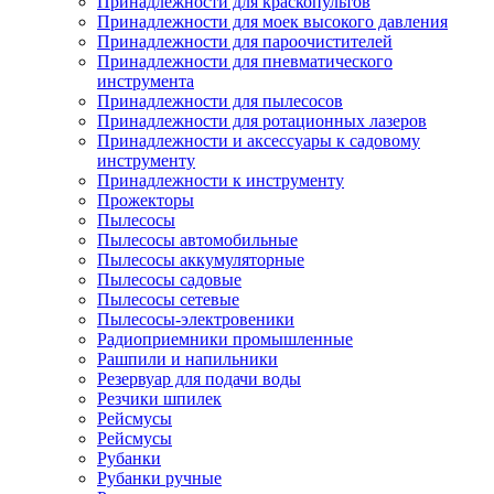
Принадлежности для краскопультов
Принадлежности для моек высокого давления
Принадлежности для пароочистителей
Принадлежности для пневматического
инструмента
Принадлежности для пылесосов
Принадлежности для ротационных лазеров
Принадлежности и аксессуары к садовому
инструменту
Принадлежности к инструменту
Прожекторы
Пылесосы
Пылесосы автомобильные
Пылесосы аккумуляторные
Пылесосы садовые
Пылесосы сетевые
Пылесосы-электровеники
Радиоприемники промышленные
Рашпили и напильники
Резервуар для подачи воды
Резчики шпилек
Рейсмусы
Рейсмусы
Рубанки
Рубанки ручные