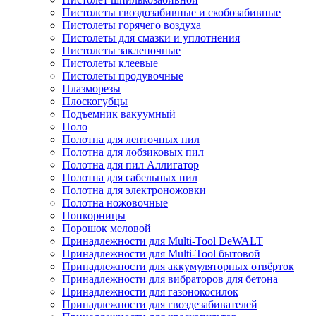
Пистолеты гвоздозабивные и скобозабивные
Пистолеты горячего воздуха
Пистолеты для смазки и уплотнения
Пистолеты заклепочные
Пистолеты клеевые
Пистолеты продувочные
Плазморезы
Плоскогубцы
Подъемник вакуумный
Поло
Полотна для ленточных пил
Полотна для лобзиковых пил
Полотна для пил Аллигатор
Полотна для сабельных пил
Полотна для электроножовки
Полотна ножовочные
Попкорницы
Порошок меловой
Принадлежности для Multi-Tool DeWALT
Принадлежности для Multi-Tool бытовой
Принадлежности для аккумуляторных отвёрток
Принадлежности для вибраторов для бетона
Принадлежности для газонокосилок
Принадлежности для гвоздезабивателей