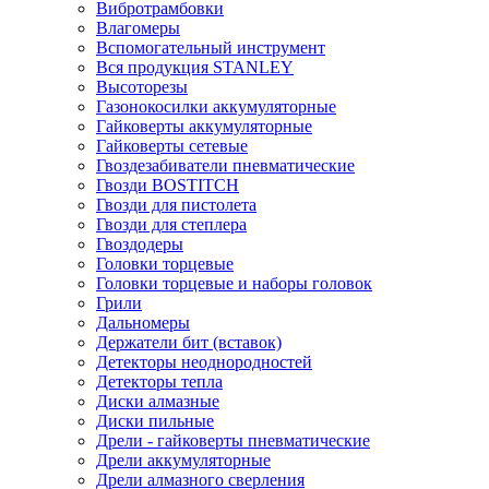
Вибротрамбовки
Влагомеры
Вспомогательный инструмент
Вся продукция STANLEY
Высоторезы
Газонокосилки аккумуляторные
Гайковерты аккумуляторные
Гайковерты сетевые
Гвоздезабиватели пневматические
Гвозди BOSTITCH
Гвозди для пистолета
Гвозди для степлера
Гвоздодеры
Головки торцевые
Головки торцевые и наборы головок
Грили
Дальномеры
Держатели бит (вставок)
Детекторы неоднородностей
Детекторы тепла
Диски алмазные
Диски пильные
Дрели - гайковерты пневматические
Дрели аккумуляторные
Дрели алмазного сверления