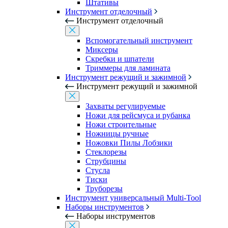
Штативы
Инструмент отделочный
Инструмент отделочный
Вспомогательный инструмент
Миксеры
Скребки и шпатели
Триммеры для ламината
Инструмент режущий и зажимной
Инструмент режущий и зажимной
Захваты регулируемые
Ножи для рейсмуса и рубанка
Ножи строительные
Ножницы ручные
Ножовки Пилы Лобзики
Стеклорезы
Струбцины
Стусла
Тиски
Труборезы
Инструмент универсальный Multi-Tool
Наборы инструментов
Наборы инструментов