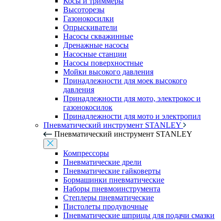
Косы и триммеры
Высоторезы
Газонокосилки
Опрыскиватели
Насосы скважинные
Дренажные насосы
Насосные станции
Насосы поверхностные
Мойки высокого давления
Принадлежности для моек высокого
давления
Принадлежности для мото, электрокос и
газонокосилок
Принадлежности для мото и электропил
Пневматический инструмент STANLEY
Пневматический инструмент STANLEY
Компрессоры
Пневматические дрели
Пневматические гайковерты
Бормашинки пневматические
Наборы пневмоинструмента
Степлеры пневматические
Пистолеты продувочные
Пневматические шприцы для подачи смазки