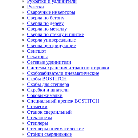
Рукоятки и удлинители
Рулетки
Сварочные инверторы
Сверла по бетону
Сверла по дереву
Сверла по металлу
Сверла по стеклу и плитке
Сверла универсальные
Сверла центрирующие
Свитшот
Секаторы
Сетевые удлинители
Системы хранения и транспортировки
Скобозабиватели пневматические
Скобы BOSTITCH
Скобы для степлера
Скребки и шпатели
Соковыжималки
Специальный крепеж BOSTITCH
Стамески
Станок сверлильный
Стеклорезы
Степлеры
Степлеры пневматические
Стойки сверлильные