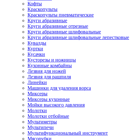
Кофты
Краскопульты
Краскопульты пневматические
Круги абразивные
Круги абразивные отрезные
Круги абразивные шлифовальные
Круги абразивные шлифовальные лепестковые
Кувалды
Куртки
Кусачки
Кусторезы и ножницы
Кухонные комбайны
Лезвия для ножей
Лезвия для рашпиля
Линейки
Машинки для удаления ворса
Миксеры
Миксеры кухонные
Мойки высокого давления
Молотки
Молотки отбойные
Мультиметры
Мультипечи
Мультифункциональный инструмент
Мясорубки