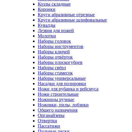
Козлы складные
Коронки
Круги абразивные отрезные
Круги абразивные шлифовальные
Кувалды
Лезвия для ножей
Молотки
Наборы головок
Наборы инструментов
Наборы ключей
Наборы отвёрток
Наборы плоскогубцев
Наборы свёрл
Наборы стамесок
Наборы универсальные
Насадки для полировки
Ножи для рубанка и рейсмуса
Ножи строительные
Ножницы ручные
Ножовки, пилы, лобзики
Общего назначения
Органайзеры
Отвертки
Пассатижи
Пильные диски