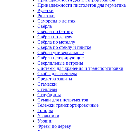
Принадлежности пистолетов для герметика
Рулетки
Рюкзаки
Саморезы в лентах
Свёрла
Свёрла по бетону
Свёрла по дереву
Свёрла по металлу
Свёрла по стеклу и плитке
Свёрла универсальные
Свёрла центрирующие
Сверлильные патроны
Системы для хранения и транспортировки
Скобы для степлера
Средства защиты
Стамески
Степлеры
Струбцины
Сумки для инструментов
Тележки транспортировочные
Топоры
Угольники
Уровни
Фрезы по дереву