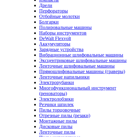
Дрели
Перфораторы
Отбойные молотки
Болгарки
Полировальные машины
Наборы инструментов
DeWalt Flexvolt
Аккумуляторы
Зарядные устройства
Вибрационные шлифовальные машины
Эксцентриковые шлифовальные машины
Ленточные шлифовальные машины
Прямошлифовальные машины (граверы)
Ленточные напильники
Электрорубанки
Многофункциональный инструмент
(реноваторы)
Электролобзики
Резчики шпилек
Пилы торцовочные
Отрезные пилы (резаки)
Монтажные пилы
Дисковые пилы
Ленточные пилы