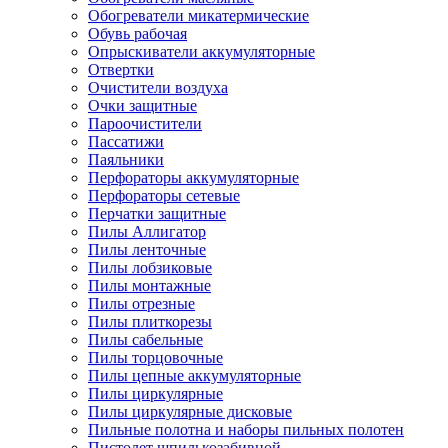
Обогреватели микатермические
Обувь рабочая
Опрыскиватели аккумуляторные
Отвертки
Очистители воздуха
Очки защитные
Пароочистители
Пассатижи
Паяльники
Перфораторы аккумуляторные
Перфораторы сетевые
Перчатки защитные
Пилы Аллигатор
Пилы ленточные
Пилы лобзиковые
Пилы монтажные
Пилы отрезные
Пилы плиткорезы
Пилы сабельные
Пилы торцовочные
Пилы цепные аккумуляторные
Пилы циркулярные
Пилы циркулярные дисковые
Пильные полотна и наборы пильных полотен
Пистолет шпилькозабивной