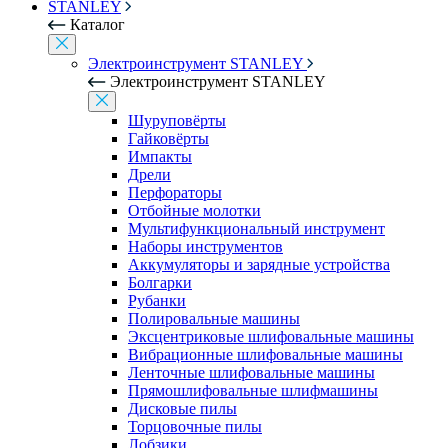
STANLEY
Каталог
Электроинструмент STANLEY
Электроинструмент STANLEY
Шуруповёрты
Гайковёрты
Импакты
Дрели
Перфораторы
Отбойные молотки
Мультифункциональный инструмент
Наборы инструментов
Аккумуляторы и зарядные устройства
Болгарки
Рубанки
Полировальные машины
Эксцентриковые шлифовальные машины
Вибрационные шлифовальные машины
Ленточные шлифовальные машины
Прямошлифовальные шлифмашины
Дисковые пилы
Торцовочные пилы
Лобзики