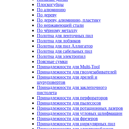
Плоскогубцы
По алюминию
По дереву
По дереву, алюминию, пластику
По нержавеющей стали
По чёрному металлу
Полотна для ленточных пил
Полотна для лобзиков
Полотна для пил Аллигатор
Полотна для сабельных пил
Полотна для электропил
Поясные сумки
Принадлежности для Multi-Tool
Принадлежности для гвоздезабивателей
Принадлежности для дрелей и
шуруповертов
Принадлежности для заклепочного
пистолета
Принадлежности для перфораторов
Принадлежности для пылесосов
Принадлежности для ротационных лазеров
Принадлежности для угловых шлифмашин
Принадлежности для фрезеров
Принадлежности для циркулярных пил
Принадлежности для электрорубанков