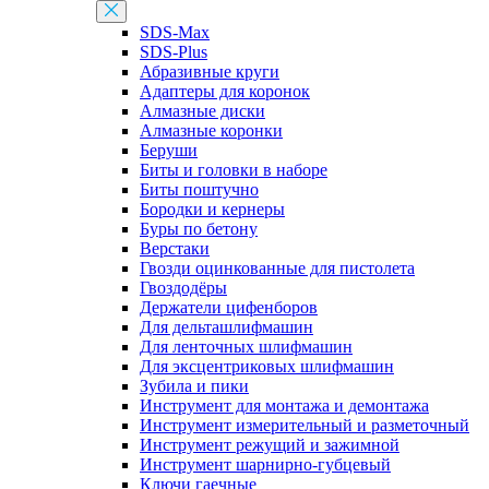
SDS-Max
SDS-Plus
Абразивные круги
Адаптеры для коронок
Алмазные диски
Алмазные коронки
Беруши
Биты и головки в наборе
Биты поштучно
Бородки и кернеры
Буры по бетону
Верстаки
Гвозди оцинкованные для пистолета
Гвоздодёры
Держатели цифенборов
Для дельташлифмашин
Для ленточных шлифмашин
Для эксцентриковых шлифмашин
Зубила и пики
Инструмент для монтажа и демонтажа
Инструмент измерительный и разметочный
Инструмент режущий и зажимной
Инструмент шарнирно-губцевый
Ключи гаечные