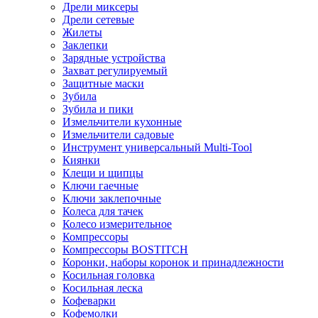
Дрели миксеры
Дрели сетевые
Жилеты
Заклепки
Зарядные устройства
Захват регулируемый
Защитные маски
Зубила
Зубила и пики
Измельчители кухонные
Измельчители садовые
Инструмент универсальный Multi-Tool
Киянки
Клещи и щипцы
Ключи гаечные
Ключи заклепочные
Колеса для тачек
Колесо измерительное
Компрессоры
Компрессоры BOSTITCH
Коронки, наборы коронок и принадлежности
Косильная головка
Косильная леска
Кофеварки
Кофемолки