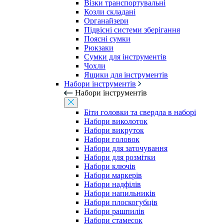
Візки транспортувальні
Козли складані
Органайзери
Підвісні системи зберігання
Поясні сумки
Рюкзаки
Сумки для інструментів
Чохли
Ящики для інструментів
Набори інструментів
Набори інструментів
Біти головки та свердла в наборі
Набори виколоток
Набори викруток
Набори головок
Набори для заточування
Набори для розмітки
Набори ключів
Набори маркерів
Набори надфілів
Набори напильників
Набори плоскогубців
Набори рашпилів
Набори стамесок