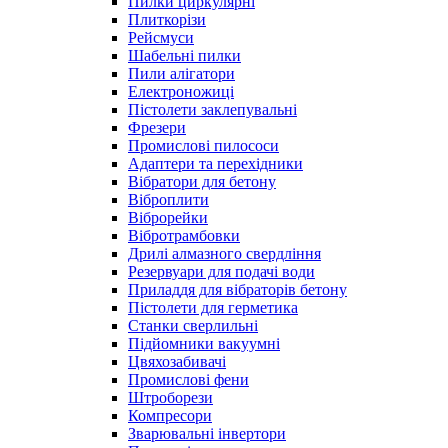
Пилки циркулярні
Плиткорізи
Рейсмуси
Шабельні пилки
Пили алігатори
Електроножиці
Пістолети заклепувальні
Фрезери
Промислові пилососи
Адаптери та перехідники
Вібратори для бетону
Віброплити
Віброрейки
Вібротрамбовки
Дрилі алмазного свердління
Резервуари для подачі води
Приладдя для вібраторів бетону
Пістолети для герметика
Станки сверлильні
Підйомники вакуумні
Цвяхозабивачі
Промислові фени
Штроборези
Компресори
Зварювальні інвертори