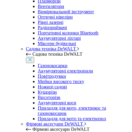
Плазморізи
Вентилятори
Вимірювальний інструмент
Оптичні нівеліри
Рівні лазерні
Радіоприймачі
Портативні колонки Bluetooth
Акумуляторні ліхтарі
Міксери будівельні
Садова техніка DeWALT
Садова техніка DeWALT
Газонокосарки
Акумуляторні електропили
Повітродувки
Мийки високого тиску
Ножиці садові
Кущорізи
Висоторізи
Акумуляторні коси
Приладдя для мото, електрокос та
газонокосарок
Приладдя для мото та електропил
Фірмові аксесуари DeWALT
Фірмові аксесуари DeWALT