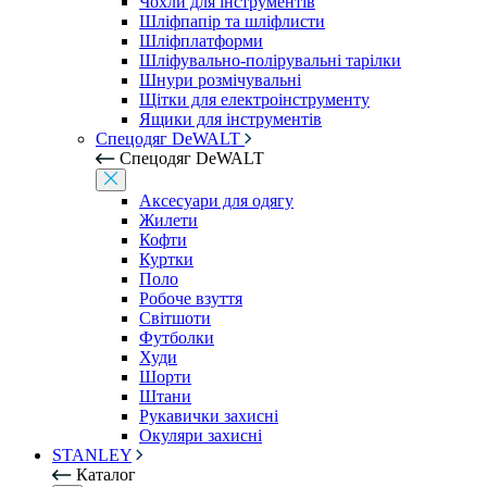
Чохли для інструментів
Шліфпапір та шліфлисти
Шліфплатформи
Шліфувально-полірувальні тарілки
Шнури розмічувальні
Щітки для електроінструменту
Ящики для інструментів
Спецодяг DeWALT
Спецодяг DeWALT
Аксесуари для одягу
Жилети
Кофти
Куртки
Поло
Робоче взуття
Світшоти
Футболки
Худи
Шорти
Штани
Рукавички захисні
Окуляри захисні
STANLEY
Каталог