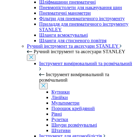
Шліфмашини пневматичні
Пневмопістолети для накачування шин
Пневматичні манометри
Фільтри для пневматичного інструменту
Приладдя для пневматичного інструменту
STANLEY
Шланги всмоктувальні
Шланги для стисненого повітря
Ручний інструмент та аксесуари STANLEY
Ручний інструмент та аксесуари STANLEY
Інструмент вимірювальний та розмічальний
Інструмент вимірювальний та
розмічальний
Кутники
Лінійки
Мультиметри
Порошок крейдяний
Рівні
Рулетки
Шнури розмічувальні
Штативи
Інструмент для автомобілістів