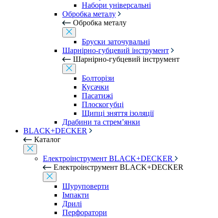
Набори універсальні
Обробка металу
Обробка металу
Бруски заточувальні
Шарнірно-губцевий інструмент
Шарнірно-губцевий інструмент
Болторізи
Кусачки
Пасатижі
Плоскогубці
Щипці зняття ізоляції
Драбини та стрем’янки
BLACK+DECKER
Каталог
Електроінструмент BLACK+DECKER
Електроінструмент BLACK+DECKER
Шуруповерти
Імпакти
Дрилі
Перфоратори