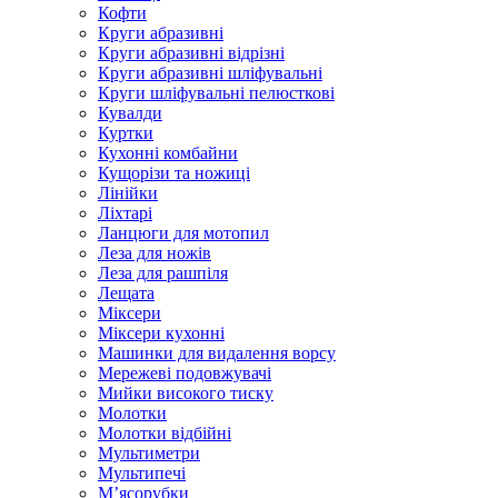
Кофти
Круги абразивні
Круги абразивні відрізні
Круги абразивні шліфувальні
Круги шліфувальні пелюсткові
Кувалди
Куртки
Кухонні комбайни
Кущорізи та ножиці
Лінійки
Ліхтарі
Ланцюги для мотопил
Леза для ножів
Леза для рашпіля
Лещата
Міксери
Міксери кухонні
Машинки для видалення ворсу
Мережеві подовжувачі
Мийки високого тиску
Молотки
Молотки відбійні
Мультиметри
Мультипечі
М’ясорубки