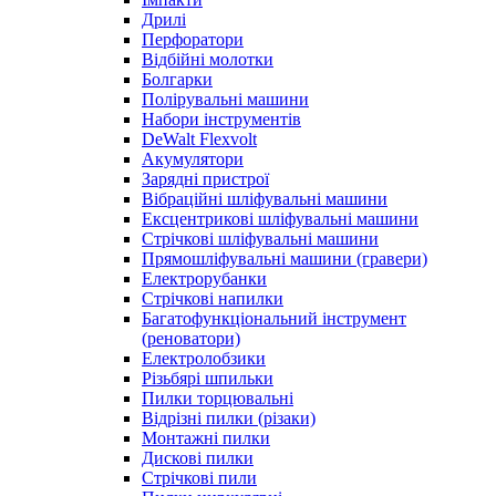
Дрилі
Перфоратори
Відбійні молотки
Болгарки
Полірувальні машини
Набори інструментів
DeWalt Flexvolt
Акумулятори
Зарядні пристрої
Вібраційні шліфувальні машини
Ексцентрикові шліфувальні машини
Стрічкові шліфувальні машини
Прямошліфувальні машини (гравери)
Електрорубанки
Стрічкові напилки
Багатофункціональний інструмент
(реноватори)
Електролобзики
Різьбярі шпильки
Пилки торцювальні
Відрізні пилки (різаки)
Монтажні пилки
Дискові пилки
Стрічкові пили