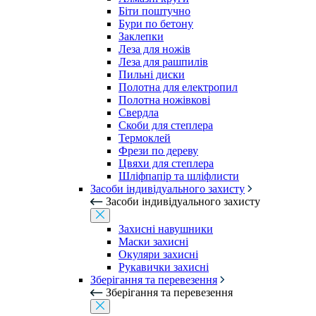
Біти поштучно
Бури по бетону
Заклепки
Леза для ножів
Леза для рашпилів
Пильні диски
Полотна для електропил
Полотна ножівкові
Свердла
Скоби для степлера
Термоклей
Фрези по дереву
Цвяхи для степлера
Шліфпапір та шліфлисти
Засоби індивідуального захисту
Засоби індивідуального захисту
Захисні навушники
Маски захисні
Окуляри захисні
Рукавички захисні
Зберігання та перевезення
Зберігання та перевезення