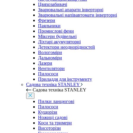
Цвяхозабивачі
Зварювальні апарати інверторні
Зварювальні напівавтомати інверторні
Фрезери
Паяльники
Промислові фени
Міксери будівельні
Ліхтарі акумуляторні
Детектори неоднорідностей
Вологоміри
Дальноміри
Лазери
Вентилятори
Пилососи
Приладдя для інструменту
Садова техніка STANLEY
Садова техніка STANLEY
Пилки ланцюгові
Пилососи
Кущорізи
Ножиці садові
Коси та тримери
Висоторізи