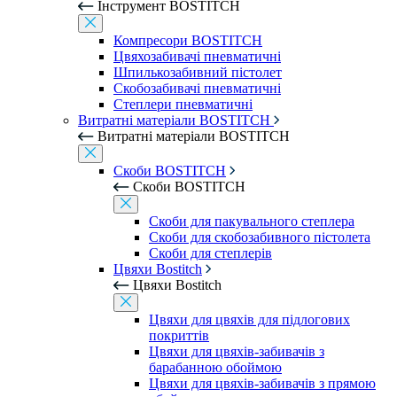
Інструмент BOSTITCH
Компресори BOSTITCH
Цвяхозабивачі пневматичні
Шпилькозабивний пістолет
Скобозабивачі пневматичні
Степлери пневматичні
Витратні матеріали BOSTITCH
Витратні матеріали BOSTITCH
Скоби BOSTITCH
Скоби BOSTITCH
Скоби для пакувального степлера
Скоби для скобозабивного пістолета
Скоби для степлерів
Цвяхи Bostitch
Цвяхи Bostitch
Цвяхи для цвяхів для підлогових
покриттів
Цвяхи для цвяхів-забивачів з
барабанною обоймою
Цвяхи для цвяхів-забивачів з прямою