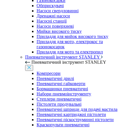
Газонокосарки
Обприскувачі
Насоси свердловинні
Дренажні насоси
Насосні станції
Насоси поверхневі
Мийки високого тиску
Приладдя для мийок високого тиску
Приладдя для мото, електрокос та
газонокосарок
Приладдя для мото та електропил
Пневматичний інструмент STANLEY
Пневматичний інструмент STANLEY
Компресори
Пневматичні дрилі
Пневматичні гайковерти
Бормашинки пневматичні
Набори пневмоінструменту
Степлери пневматичні
Пістолети продувальні
Пневматичні шприци для подачі мастила
Пневматичні картриджні пістолети
Пневматичні піскоструминні пістолети
Краскопульти пневматичні