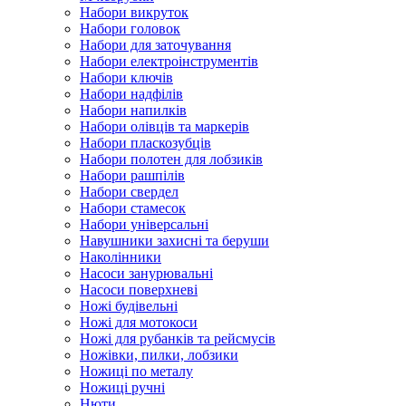
Набори викруток
Набори головок
Набори для заточування
Набори електроінструментів
Набори ключів
Набори надфілів
Набори напилків
Набори олівців та маркерів
Набори пласкозубців
Набори полотен для лобзиків
Набори рашпілів
Набори свердел
Набори стамесок
Набори універсальні
Навушники захисні та беруши
Наколінники
Насоси занурювальні
Насоси поверхневі
Ножі будівельні
Ножі для мотокоси
Ножі для рубанків та рейсмусів
Ножівки, пилки, лобзики
Ножиці по металу
Ножиці ручні
Нюти