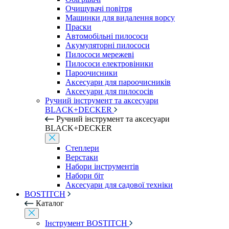
Очищувачі повітря
Машинки для видалення ворсу
Праски
Автомобільні пилососи
Акумуляторні пилососи
Пилососи мережеві
Пилососи електровіники
Пароочисники
Аксесуари для пароочисників
Аксесуари для пилососів
Ручний інструмент та аксесуари
BLACK+DECKER
Ручний інструмент та аксесуари
BLACK+DECKER
Степлери
Верстаки
Набори інструментів
Набори біт
Аксесуари для садової техніки
BOSTITCH
Каталог
Інструмент BOSTITCH