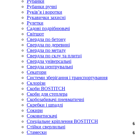
Рубанки
Рубанки ручні
Руківʼя і воротки
Рукавички захисні
Рулетки
Садові подрібнювачі
Світшот
Свердла по бетону
Свердла по деревині
Свердла по металу
Свердла по склу та плитці
Свердла універсальні
Свердла центрувальні
Секатори
Системи зберігання і транспортування
Склорізи
Скоби BOSTITCH
Скоби для степлера
Скобозабивачі пневматичні
Скребки і шпадлі
Сокири
Соковитискачі
Спеціальне кріплення BOSTITCH
6
6
6
6
6
6
6
6
6
6
6
6
6
6
6
6
6
6
Стійки сверлильні
Стамески
6
6
6
6
6
6
6
6
6
6
6
6
6
6
6
6
6
6