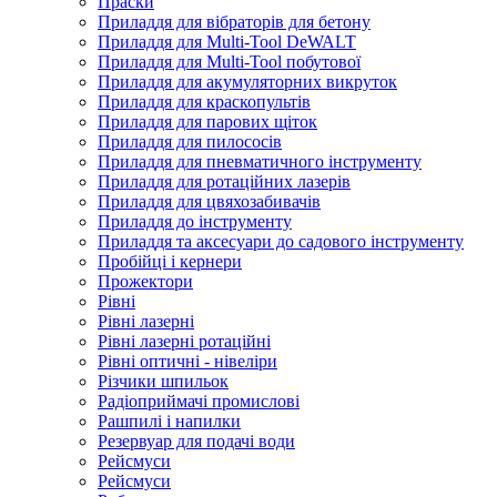
Праски
Приладдя для вібраторів для бетону
Приладдя для Multi-Tool DeWALT
Приладдя для Multi-Tool побутової
Приладдя для акумуляторних викруток
Приладдя для краскопультів
Приладдя для парових щіток
Приладдя для пилососів
Приладдя для пневматичного інструменту
Приладдя для ротаційних лазерів
Приладдя для цвяхозабивачів
Приладдя до інструменту
Приладдя та аксесуари до садового інструменту
Пробійці і кернери
Прожектори
Рівні
Рівні лазерні
Рівні лазерні ротаційні
Рівні оптичні - нівеліри
Різчики шпильок
Радіоприймачі промислові
Рашпилі і напилки
Резервуар для подачі води
Рейсмуси
Рейсмуси