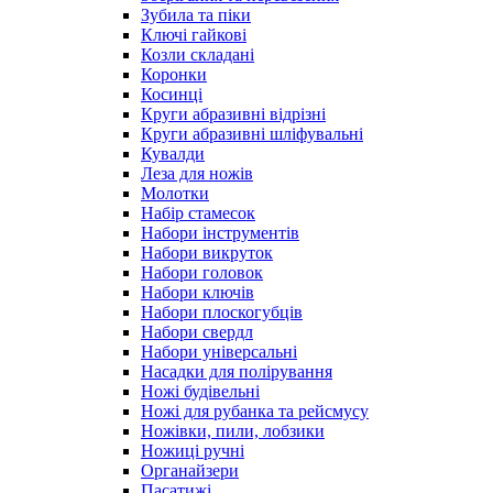
Зубила та піки
Ключі гайкові
Козли складані
Коронки
Косинці
Круги абразивні відрізні
Круги абразивні шліфувальні
Кувалди
Леза для ножів
Молотки
Набір стамесок
Набори інструментів
Набори викруток
Набори головок
Набори ключів
Набори плоскогубців
Набори свердл
Набори універсальні
Насадки для полірування
Ножі будівельні
Ножі для рубанка та рейсмусу
Ножівки, пили, лобзики
Ножиці ручні
Органайзери
Пасатижі