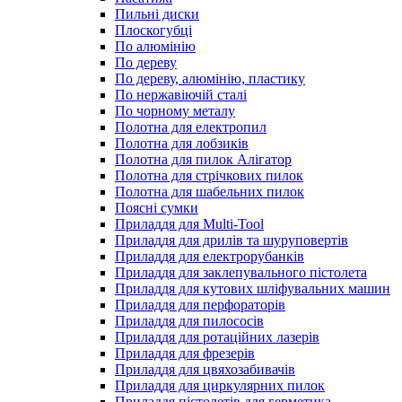
Пильні диски
Плоскогубці
По алюмінію
По дереву
По дереву, алюмінію, пластику
По нержавіючій сталі
По чорному металу
Полотна для електропил
Полотна для лобзиків
Полотна для пилок Алігатор
Полотна для стрічкових пилок
Полотна для шабельних пилок
Поясні сумки
Приладдя для Multi-Tool
Приладдя для дрилів та шуруповертів
Приладдя для електрорубанків
Приладдя для заклепувального пістолета
Приладдя для кутових шліфувальних машин
Приладдя для перфораторів
Приладдя для пилососів
Приладдя для ротаційних лазерів
Приладдя для фрезерів
Приладдя для цвяхозабивачів
Приладдя для циркулярних пилок
Приладдя пістолетів для герметика