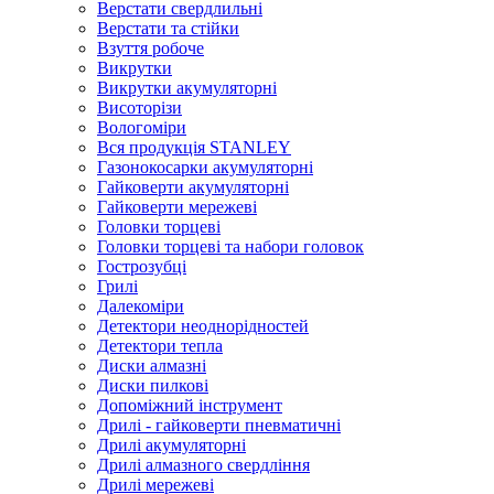
Верстати свердлильні
Верстати та стійки
Взуття робоче
Викрутки
Викрутки акумуляторні
Висоторізи
Вологоміри
Вся продукція STANLEY
Газонокосарки акумуляторні
Гайковерти акумуляторні
Гайковерти мережеві
Головки торцеві
Головки торцеві та набори головок
Гострозубці
Грилі
Далекоміри
Детектори неоднорідностей
Детектори тепла
Диски алмазні
Диски пилкові
Допоміжний інструмент
Дрилі - гайковерти пневматичні
Дрилі акумуляторні
Дрилі алмазного свердління
Дрилі мережеві