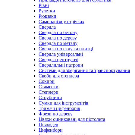
Рівні
Рулетки
Рюкзаки
Самонарізи у стрічках
Свердла
Свердла по бетону
Свердла по дереву
Свердла по металу
Свердла по склу та плитці
Свердла універсальні
Свердла центруючі
Свердлильні патрони
Системи для зберігання та транспортування
Скоби для степлера
Сокири
Стамески
Степлери
Струбцини
Сумки для інструментів
Тримачі цифенборів
Фрези по дереву
Цвяхи оцинковані для пістолета
Цвяходер
Цифенбори