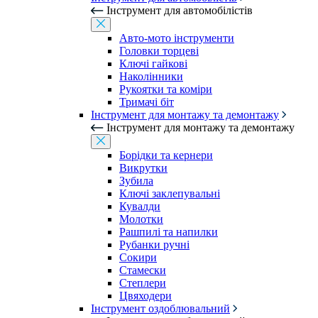
Інструмент для автомобілістів
Авто-мото інструменти
Головки торцеві
Ключі гайкові
Наколінники
Рукоятки та коміри
Тримачі біт
Інструмент для монтажу та демонтажу
Інструмент для монтажу та демонтажу
Борідки та кернери
Викрутки
Зубила
Ключі заклепувальні
Кувалди
Молотки
Рашпилі та напилки
Рубанки ручні
Сокири
Стамески
Степлери
Цвяходери
Інструмент оздоблювальний