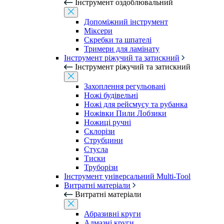
Інструмент оздоблювальний
Допоміжний інструмент
Міксери
Скребки та шпателі
Тримери для ламінату
Інструмент ріжучий та затискний
Інструмент ріжучий та затискний
Захоплення регульовані
Ножі будівельні
Ножі для рейсмусу та рубанка
Ножівки Пили Лобзики
Ножиці ручні
Склорізи
Струбцини
Стусла
Тиски
Труборізи
Інструмент універсальний Multi-Tool
Витратні матеріали
Витратні матеріали
Абразивні круги
Алмазні круги