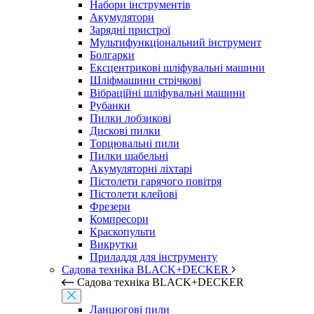
Набори інструментів
Акумулятори
Зарядні пристрої
Мультифункціональний інструмент
Болгарки
Ексцентрикові шліфувальні машини
Шліфмашини стрічкові
Вібраційні шліфувальні машини
Рубанки
Пилки лобзикові
Дискові пилки
Торцювальні пили
Пилки шабельні
Акумуляторні ліхтарі
Пістолети гарячого повітря
Пістолети клейові
Фрезери
Компресори
Краскопульти
Викрутки
Приладдя для інструменту
Садова техніка BLACK+DECKER
Садова техніка BLACK+DECKER
Ланцюгові пили