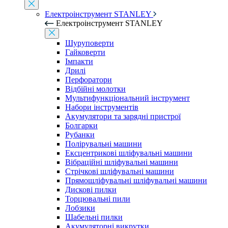
Електроінструмент STANLEY
Електроінструмент STANLEY
Шуруповерти
Гайковерти
Імпакти
Дрилі
Перфоратори
Відбійні молотки
Мультифункціональний інструмент
Набори інструментів
Акумулятори та зарядні пристрої
Болгарки
Рубанки
Полірувальні машини
Ексцентрикові шліфувальні машини
Вібраційні шліфувальні машини
Стрічкові шліфувальні машини
Прямошліфувальні шліфувальні машини
Дискові пилки
Торцювальні пили
Лобзики
Шабельні пилки
Акумуляторні викрутки