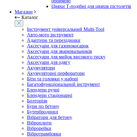
обоймою
Цвяхи Т-подібні для цвяхів пістолетів
Магазин
Каталог
Інструмент універсальний Multi-Tool
Авто-мото інструмент
Адаптери та перехідники
Аксесуари для газонокосарок
Аксесуари для зварювальників
Аксесуари для мийок високого тиску
Аксесуари для одягу
Акумулятори
Акумуляторні перфоратори
Біти та головки у наборі
Багатофункціональний інструмент
Блендери ручні
Блендери стаціонарні
Болторізи
Бури по бетону
Бутербродниці
Вібратори для бетону
Віброплити
Віброрейки
Вібротрамбовки