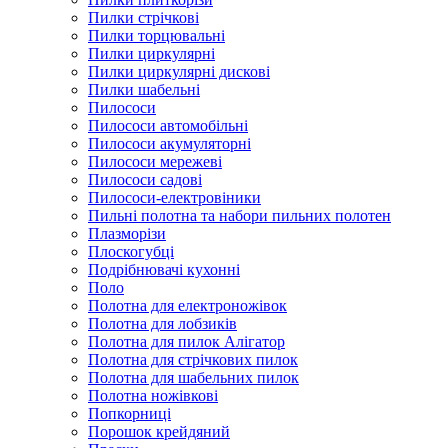
Пилки стрічкові
Пилки торцювальні
Пилки циркулярні
Пилки циркулярні дискові
Пилки шабельні
Пилососи
Пилососи автомобільні
Пилососи акумуляторні
Пилососи мережеві
Пилососи садові
Пилососи-електровіники
Пильні полотна та набори пильних полотен
Плазморізи
Плоскогубці
Подрібнювачі кухонні
Поло
Полотна для електроножівок
Полотна для лобзиків
Полотна для пилок Алігатор
Полотна для стрічкових пилок
Полотна для шабельних пилок
Полотна ножівкові
Попкорниці
Порошок крейдяний