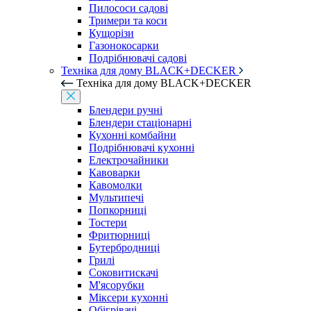
Пилососи садові
Тримери та коси
Кущорізи
Газонокосарки
Подрібнювачі садові
Техніка для дому BLACK+DECKER
Техніка для дому BLACK+DECKER
Блендери ручні
Блендери стаціонарні
Кухонні комбайни
Подрібнювачі кухонні
Електрочайники
Кавоварки
Кавомолки
Мультипечі
Попкорниці
Тостери
Фритюрниці
Бутербродниці
Грилі
Соковитискачі
М'ясорубки
Міксери кухонні
Обігрівачі