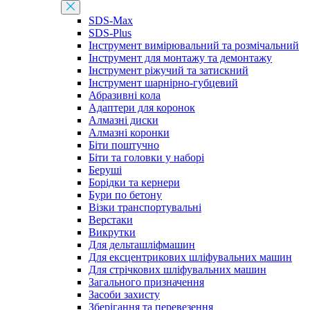
SDS-Max
SDS-Plus
Інструмент вимірювальний та розмічальний
Інструмент для монтажу та демонтажу
Інструмент ріжучий та затискний
Інструмент шарнірно-губцевий
Абразивні кола
Адаптери для коронок
Алмазні диски
Алмазні коронки
Біти поштучно
Біти та головки у наборі
Беруші
Борідки та кернери
Бури по бетону
Візки транспортувальні
Верстаки
Викрутки
Для дельташліфмашин
Для ексцентрикових шліфувальних машин
Для стрічкових шліфувальних машин
Загального призначення
Засоби захисту
Зберігання та перевезення