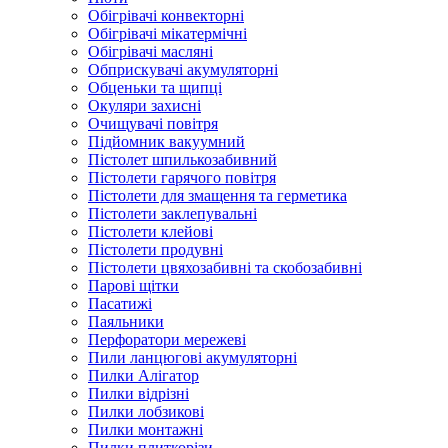
Обігрівачі конвекторні
Обігрівачі мікатермічні
Обігрівачі масляні
Обприскувачі акумуляторні
Обценьки та щипці
Окуляри захисні
Очищувачі повітря
Підйомник вакуумний
Пістолет шпилькозабивний
Пістолети гарячого повітря
Пістолети для змащення та герметика
Пістолети заклепувальні
Пістолети клейові
Пістолети продувні
Пістолети цвяхозабивні та скобозабивні
Парові щітки
Пасатижі
Паяльники
Перфоратори мережеві
Пили ланцюгові акумуляторні
Пилки Алігатор
Пилки відрізні
Пилки лобзикові
Пилки монтажні
Пилки плиткорізи