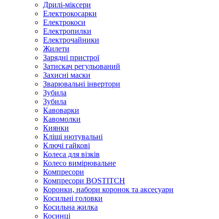
Дрилі-міксери
Електрокосарки
Електрокоси
Електропилки
Електрочайники
Жилети
Зарядні пристрої
Затискач регульований
Захисні маски
Зварювальні інвертори
Зубила
Зубила
Кавоварки
Кавомолки
Киянки
Кліщі нютувальні
Ключі гайкові
Колеса для візків
Колесо вимірювальне
Компресори
Компресори BOSTITCH
Коронки, набори коронок та аксесуари
Косильні головки
Косильна жилка
Косинці