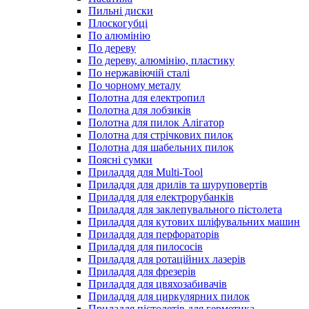
Пильні диски
Плоскогубці
По алюмінію
По дереву
По дереву, алюмінію, пластику
По нержавіючій сталі
По чорному металу
Полотна для електропил
Полотна для лобзиків
Полотна для пилок Алігатор
Полотна для стрічкових пилок
Полотна для шабельних пилок
Поясні сумки
Приладдя для Multi-Tool
Приладдя для дрилів та шуруповертів
Приладдя для електрорубанків
Приладдя для заклепувального пістолета
Приладдя для кутових шліфувальних машин
Приладдя для перфораторів
Приладдя для пилососів
Приладдя для ротаційних лазерів
Приладдя для фрезерів
Приладдя для цвяхозабивачів
Приладдя для циркулярних пилок
Приладдя пістолетів для герметика