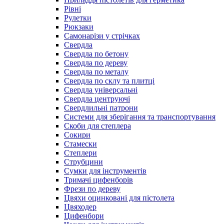
Рівні
Рулетки
Рюкзаки
Самонарізи у стрічках
Свердла
Свердла по бетону
Свердла по дереву
Свердла по металу
Свердла по склу та плитці
Свердла універсальні
Свердла центруючі
Свердлильні патрони
Системи для зберігання та транспортування
Скоби для степлера
Сокири
Стамески
Степлери
Струбцини
Сумки для інструментів
Тримачі цифенборів
Фрези по дереву
Цвяхи оцинковані для пістолета
Цвяходер
Цифенбори