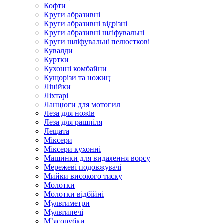
Кофти
Круги абразивні
Круги абразивні відрізні
Круги абразивні шліфувальні
Круги шліфувальні пелюсткові
Кувалди
Куртки
Кухонні комбайни
Кущорізи та ножиці
Лінійки
Ліхтарі
Ланцюги для мотопил
Леза для ножів
Леза для рашпіля
Лещата
Міксери
Міксери кухонні
Машинки для видалення ворсу
Мережеві подовжувачі
Мийки високого тиску
Молотки
Молотки відбійні
Мультиметри
Мультипечі
М’ясорубки