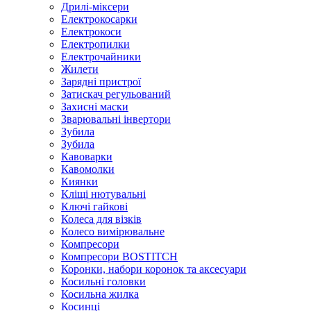
Дрилі-міксери
Електрокосарки
Електрокоси
Електропилки
Електрочайники
Жилети
Зарядні пристрої
Затискач регульований
Захисні маски
Зварювальні інвертори
Зубила
Зубила
Кавоварки
Кавомолки
Киянки
Кліщі нютувальні
Ключі гайкові
Колеса для візків
Колесо вимірювальне
Компресори
Компресори BOSTITCH
Коронки, набори коронок та аксесуари
Косильні головки
Косильна жилка
Косинці