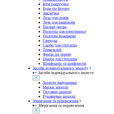
Біти поштучно
Бури по бетону
Заклепки
Леза для ножів
Леза для рашпилів
Пильні диски
Полотна для електропил
Полотна ножівкові
Свердла
Скоби для степлера
Термоклей
Фрези по дереву
Цвяхи для степлера
Шліфпапір та шліфлисти
Засоби індивідуального захисту
Засоби індивідуального захисту
Захисні навушники
Маски захисні
Окуляри захисні
Рукавички захисні
Зберігання та перевезення
Зберігання та перевезення