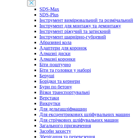
SDS-Max
SDS-Plus
Інструмент вимірювальний та розмічальний
Інструмент для монтажу та демонтажу
Інструмент ріжучий та затискний
Інструмент шарнірно-губцевий
Абразивні кола
Адаптери для коронок
Алмазні диски
Алмазні коронки
Біти поштучно
Біти та головки у наборі
Беруші
Борідки та кернери
Бури по бетону
Візки транспортувальні
Верстаки
Викрутки
Для дельташліфмашин
Для ексцентрикових шліфувальних машин
Для стрічкових шліфувальних машин
Загального призначення
Засоби захисту
Зберігання та перевезення