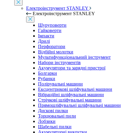
Електроінструмент STANLEY
Електроінструмент STANLEY
Шуруповерти
Гайковерти
Імпакти
Дрилі
Перфоратори
Відбійні молотки
Мультифункціональний інструмент
Набори інструментів
Акумулятори та зарядні пристрої
Болгарки
Рубанки
Полірувальні машини
Ексцентрикові шліфувальні машини
Вібраційні шліфувальні машини
Стрічкові шліфувальні машини
Прямошліфувальні шліфувальні машини
Дискові пилки
Торцювальні пили
Лобзики
Шабельні пилки
Акумуляторні викрутки