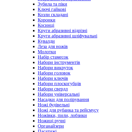
Зубила та піки
Ключі гайкові
Козли складані
Коронки
Косинці
Круги абразивні відрізні
Круги абразивні шліфувальні
Кувалди
Леза для ножів
Молотки
Набір стамесок
Набори інструментів
Набори викруток
Набори головок
Набори ключів
Набори плоскогубців
Набори свердл
Набори універсальні
Насадки для полірування
Ножі будівельні
Ножі для рубанка та рейсмусу
Ножівки, пили, лобзики
Ножиці ручні
Органайзери
Пасатижі