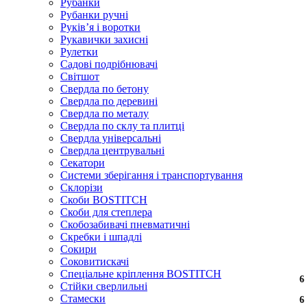
Рубанки
Рубанки ручні
Руківʼя і воротки
Рукавички захисні
Рулетки
Садові подрібнювачі
Світшот
Свердла по бетону
Свердла по деревині
Свердла по металу
Свердла по склу та плитці
Свердла універсальні
Свердла центрувальні
Секатори
Системи зберігання і транспортування
Склорізи
Скоби BOSTITCH
Скоби для степлера
Скобозабивачі пневматичні
Скребки і шпадлі
Сокири
Соковитискачі
Спеціальне кріплення BOSTITCH
6
6
6
6
6
6
6
6
6
6
6
6
6
6
6
6
6
6
Стійки сверлильні
Стамески
6
6
6
6
6
6
6
6
6
6
6
6
6
6
6
6
6
6