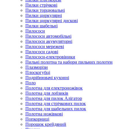
Пилки стрічкові
Пилки торцювальні
Пилки циркулярні
Пилки циркулярні дискові
Пилки шабельні
Пилососи
Пилососи автомобільні
Пилососи акумуляторні
Пилососи мережеві
Пилососи садові
Пилососи-електровіники
Пильні полотна та набори пильних полотен
Плазморізи
Плоскогубці
Подрібнювачі кухонні
Поло
Полотна для електроножівок
Полотна для лобзиків
Полотна для пилок Алігатор
Полотна для стрічкових пилок
Полотна для шабельних пилок
Полотна ножівкові
Попкорниці
Порошок крейдяний