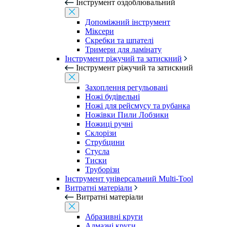
Інструмент оздоблювальний
Допоміжний інструмент
Міксери
Скребки та шпателі
Тримери для ламінату
Інструмент ріжучий та затискний
Інструмент ріжучий та затискний
Захоплення регульовані
Ножі будівельні
Ножі для рейсмусу та рубанка
Ножівки Пили Лобзики
Ножиці ручні
Склорізи
Струбцини
Стусла
Тиски
Труборізи
Інструмент універсальний Multi-Tool
Витратні матеріали
Витратні матеріали
Абразивні круги
Алмазні круги