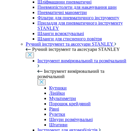
Шліфмашини пневматичні
Пневмопістолети для накачування шин
Пневматичні манометри
Фільтри для пневматичного інструменту
Приладдя для пневматичного інструменту
STANLEY
Шланги всмоктувальні
Шланги для стисненого повітря
Ручний інструмент та аксесуари STANLEY
Ручний інструмент та аксесуари STANLEY
Інструмент вимірювальний та розмічальний
Інструмент вимірювальний та
розмічальний
Кутники
Лінійки
Мультиметри
Порошок крейдяний
Рівні
Рулетки
Шнури розмічувальні
Штативи
Інструмент для автомобілістів