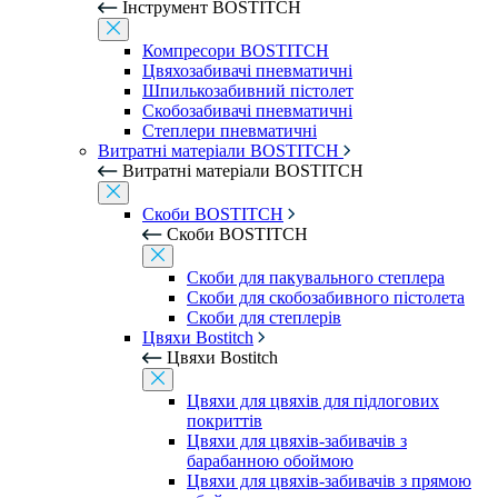
Інструмент BOSTITCH
Компресори BOSTITCH
Цвяхозабивачі пневматичні
Шпилькозабивний пістолет
Скобозабивачі пневматичні
Степлери пневматичні
Витратні матеріали BOSTITCH
Витратні матеріали BOSTITCH
Скоби BOSTITCH
Скоби BOSTITCH
Скоби для пакувального степлера
Скоби для скобозабивного пістолета
Скоби для степлерів
Цвяхи Bostitch
Цвяхи Bostitch
Цвяхи для цвяхів для підлогових
покриттів
Цвяхи для цвяхів-забивачів з
барабанною обоймою
Цвяхи для цвяхів-забивачів з прямою