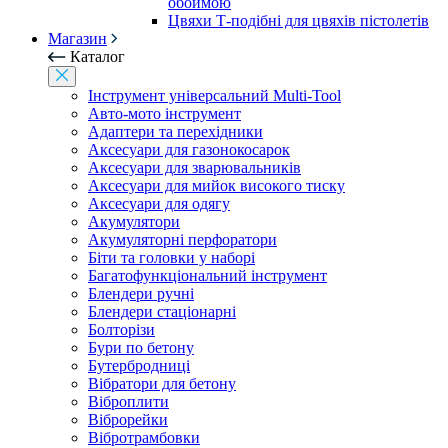
обоймою
Цвяхи Т-подібні для цвяхів пістолетів
Магазин
Каталог
Інструмент універсальний Multi-Tool
Авто-мото інструмент
Адаптери та перехідники
Аксесуари для газонокосарок
Аксесуари для зварювальників
Аксесуари для мийок високого тиску
Аксесуари для одягу
Акумулятори
Акумуляторні перфоратори
Біти та головки у наборі
Багатофункціональний інструмент
Блендери ручні
Блендери стаціонарні
Болторізи
Бури по бетону
Бутербродниці
Вібратори для бетону
Віброплити
Віброрейки
Вібротрамбовки