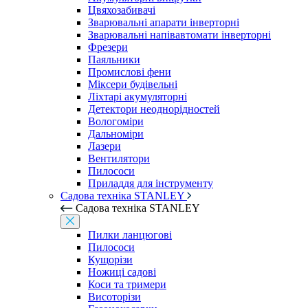
Цвяхозабивачі
Зварювальні апарати інверторні
Зварювальні напівавтомати інверторні
Фрезери
Паяльники
Промислові фени
Міксери будівельні
Ліхтарі акумуляторні
Детектори неоднорідностей
Вологоміри
Дальноміри
Лазери
Вентилятори
Пилососи
Приладдя для інструменту
Садова техніка STANLEY
Садова техніка STANLEY
Пилки ланцюгові
Пилососи
Кущорізи
Ножиці садові
Коси та тримери
Висоторізи