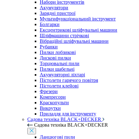
Набори інструментів
Акумулятори
Зарядні пристрої
Мультифункціональний інструмент
Болгарки
Ексцентрикові шліфувальні машини
Шліфмашини стрічкові
Вібраційні шліфувальні машини
Рубанки
Пилки лобзикові
Дискові пилки
Торцювальні пили
Пилки шабельні
Акумуляторні ліхтарі
Пістолети гарячого повітря
Пістолети клейові
Фрезери
Компресори
Краскопульти
Викрутки
Приладдя для інструменту
Садова техніка BLACK+DECKER
Садова техніка BLACK+DECKER
Ланцюгові пили