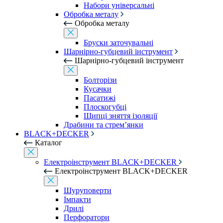
Набори універсальні
Обробка металу
Обробка металу
Бруски заточувальні
Шарнірно-губцевий інструмент
Шарнірно-губцевий інструмент
Болторізи
Кусачки
Пасатижі
Плоскогубці
Щипці зняття ізоляції
Драбини та стрем’янки
BLACK+DECKER
Каталог
Електроінструмент BLACK+DECKER
Електроінструмент BLACK+DECKER
Шуруповерти
Імпакти
Дрилі
Перфоратори