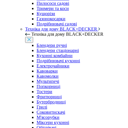
Пилососи садові
Тримери та коси
Кущорізи
Газонокосарки
Подрібнювачі садові
Техніка для дому BLACK+DECKER
Техніка для дому BLACK+DECKER
Блендери ручні
Блендери стаціонарні
Кухонні комбайни
Подрібнювачі кухонні
Електрочайники
Кавоварки
Кавомолки
Мультипечі
Попкорниці
Тостери
Фритюрниці
Бутербродниці
Грилі
Соковитискачі
М'ясорубки
Міксери кухонні
Обігрівачі