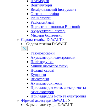
Плазморізи
Вентилятори
Вимірювальний інструмент
Оптичні нівеліри
Рівні лазерні
Радіоприймачі
Портативні колонки Bluetooth
Акумуляторні ліхтарі
Міксери будівельні
Садова техніка DeWALT
Садова техніка DeWALT
Газонокосарки
Акумуляторні електропили
Повітродувки
Мийки високого тиску
Ножиці садові
Кущорізи
Висоторізи
Акумуляторні коси
Приладдя для мото, електрокос та
газонокосарок
Приладдя для мото та електропил
Фірмові аксесуари DeWALT
Фірмові аксесуари DeWALT