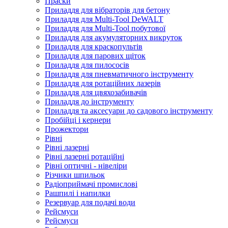
Праски
Приладдя для вібраторів для бетону
Приладдя для Multi-Tool DeWALT
Приладдя для Multi-Tool побутової
Приладдя для акумуляторних викруток
Приладдя для краскопультів
Приладдя для парових щіток
Приладдя для пилососів
Приладдя для пневматичного інструменту
Приладдя для ротаційних лазерів
Приладдя для цвяхозабивачів
Приладдя до інструменту
Приладдя та аксесуари до садового інструменту
Пробійці і кернери
Прожектори
Рівні
Рівні лазерні
Рівні лазерні ротаційні
Рівні оптичні - нівеліри
Різчики шпильок
Радіоприймачі промислові
Рашпилі і напилки
Резервуар для подачі води
Рейсмуси
Рейсмуси