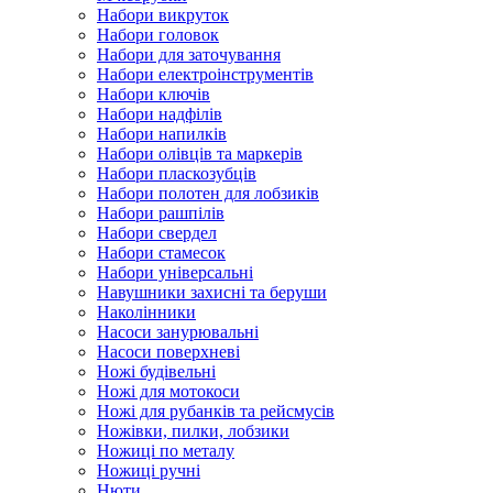
Набори викруток
Набори головок
Набори для заточування
Набори електроінструментів
Набори ключів
Набори надфілів
Набори напилків
Набори олівців та маркерів
Набори пласкозубців
Набори полотен для лобзиків
Набори рашпілів
Набори свердел
Набори стамесок
Набори універсальні
Навушники захисні та беруши
Наколінники
Насоси занурювальні
Насоси поверхневі
Ножі будівельні
Ножі для мотокоси
Ножі для рубанків та рейсмусів
Ножівки, пилки, лобзики
Ножиці по металу
Ножиці ручні
Нюти