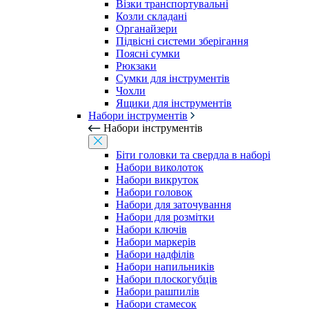
Візки транспортувальні
Козли складані
Органайзери
Підвісні системи зберігання
Поясні сумки
Рюкзаки
Сумки для інструментів
Чохли
Ящики для інструментів
Набори інструментів
Набори інструментів
Біти головки та свердла в наборі
Набори виколоток
Набори викруток
Набори головок
Набори для заточування
Набори для розмітки
Набори ключів
Набори маркерів
Набори надфілів
Набори напильників
Набори плоскогубців
Набори рашпилів
Набори стамесок