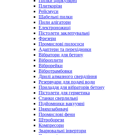
Пилки циркулярні
Плиткорізи
Рейсмуси
Шабельні пилки
Пили алігатори
Електроножиці
Пістолети заклепувальні
Фрезери
Промислові пилососи
Адаптери та перехідники
Вібратори для бетону
Віброплити
Віброрейки
Вібротрамбовки
Дрилі алмазного свердління
Резервуари для подачі води
Приладдя для вібраторів бетону
Пістолети для герметика
Станки сверлильні
Підйомники вакуумні
Цвяхозабивачі
Промислові фени
Штроборези
Компресори
Зварювальні інвертори