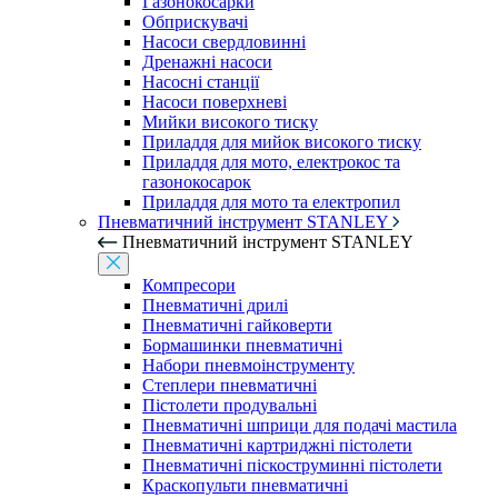
Газонокосарки
Обприскувачі
Насоси свердловинні
Дренажні насоси
Насосні станції
Насоси поверхневі
Мийки високого тиску
Приладдя для мийок високого тиску
Приладдя для мото, електрокос та
газонокосарок
Приладдя для мото та електропил
Пневматичний інструмент STANLEY
Пневматичний інструмент STANLEY
Компресори
Пневматичні дрилі
Пневматичні гайковерти
Бормашинки пневматичні
Набори пневмоінструменту
Степлери пневматичні
Пістолети продувальні
Пневматичні шприци для подачі мастила
Пневматичні картриджні пістолети
Пневматичні піскоструминні пістолети
Краскопульти пневматичні