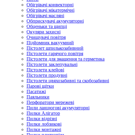
Обігрівачі конвекторні
Обігрівачі мікатермічні
Обігрівачі масляні
Обприскувачі акумуляторні
Обценьки та щипці
Окуляри захисні
Очищувачі повітря
Підйомник вакуумний
Пістолет шпилькозабивний
Пістолети гарячого повітря
Пістолети для змащення та герметика
Пістолети заклепувальні
Пістолети клейові
Пістолети продувні
Пістолети цвяхозабивні та скобозабивні
Парові щітки
Пасатижі
Паяльники
Перфоратори мережеві
Пили ланцюгові акумуляторні
Пилки Алігатор
Пилки відрізні
Пилки лобзикові
Пилки монтажні
Пилки плиткорізи