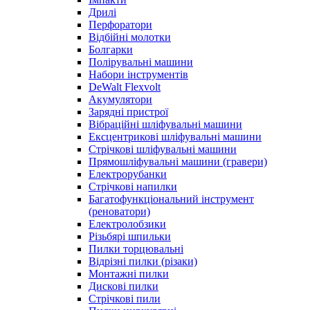
Дрилі
Перфоратори
Відбійні молотки
Болгарки
Полірувальні машини
Набори інструментів
DeWalt Flexvolt
Акумулятори
Зарядні пристрої
Вібраційні шліфувальні машини
Ексцентрикові шліфувальні машини
Стрічкові шліфувальні машини
Прямошліфувальні машини (гравери)
Електрорубанки
Стрічкові напилки
Багатофункціональний інструмент
(реноватори)
Електролобзики
Різьбярі шпильки
Пилки торцювальні
Відрізні пилки (різаки)
Монтажні пилки
Дискові пилки
Стрічкові пили