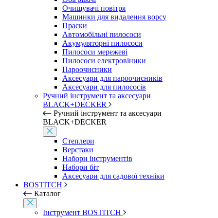
Очищувачі повітря
Машинки для видалення ворсу
Праски
Автомобільні пилососи
Акумуляторні пилососи
Пилососи мережеві
Пилососи електровіники
Пароочисники
Аксесуари для пароочисників
Аксесуари для пилососів
Ручний інструмент та аксесуари
BLACK+DECKER
Ручний інструмент та аксесуари
BLACK+DECKER
Степлери
Верстаки
Набори інструментів
Набори біт
Аксесуари для садової техніки
BOSTITCH
Каталог
Інструмент BOSTITCH