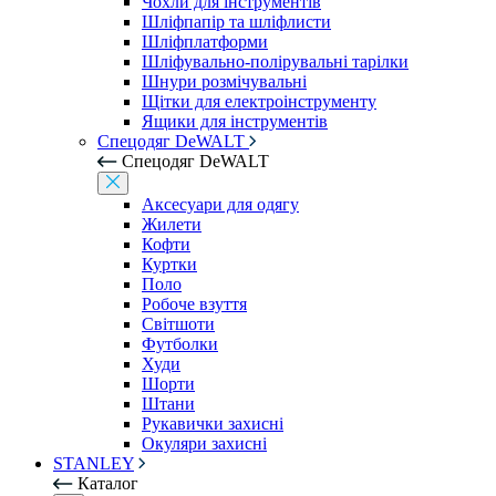
Чохли для інструментів
Шліфпапір та шліфлисти
Шліфплатформи
Шліфувально-полірувальні тарілки
Шнури розмічувальні
Щітки для електроінструменту
Ящики для інструментів
Спецодяг DeWALT
Спецодяг DeWALT
Аксесуари для одягу
Жилети
Кофти
Куртки
Поло
Робоче взуття
Світшоти
Футболки
Худи
Шорти
Штани
Рукавички захисні
Окуляри захисні
STANLEY
Каталог