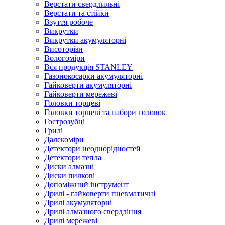
Верстати свердлильні
Верстати та стійки
Взуття робоче
Викрутки
Викрутки акумуляторні
Висоторізи
Вологоміри
Вся продукція STANLEY
Газонокосарки акумуляторні
Гайковерти акумуляторні
Гайковерти мережеві
Головки торцеві
Головки торцеві та набори головок
Гострозубці
Грилі
Далекоміри
Детектори неоднорідностей
Детектори тепла
Диски алмазні
Диски пилкові
Допоміжний інструмент
Дрилі - гайковерти пневматичні
Дрилі акумуляторні
Дрилі алмазного свердління
Дрилі мережеві