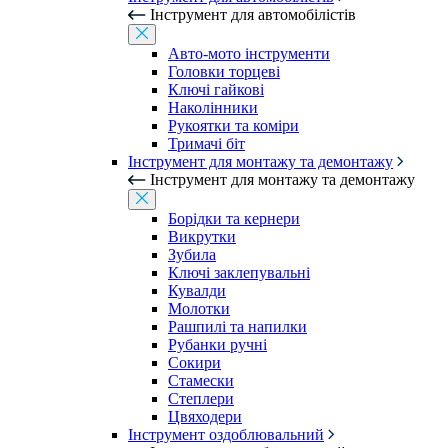
Інструмент для автомобілістів
Авто-мото інструменти
Головки торцеві
Ключі гайкові
Наколінники
Рукоятки та коміри
Тримачі біт
Інструмент для монтажу та демонтажу
Інструмент для монтажу та демонтажу
Борідки та кернери
Викрутки
Зубила
Ключі заклепувальні
Кувалди
Молотки
Рашпилі та напилки
Рубанки ручні
Сокири
Стамески
Степлери
Цвяходери
Інструмент оздоблювальний