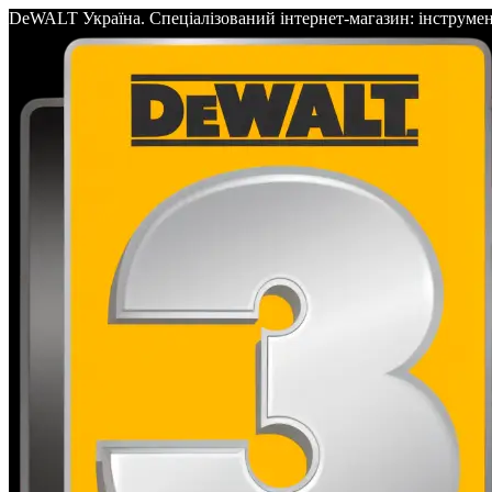
DeWALT Україна. Спеціалізований інтернет-магазин: інс