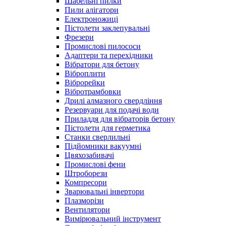
Шабельні пилки
Пили алігатори
Електроножиці
Пістолети заклепувальні
Фрезери
Промислові пилососи
Адаптери та перехідники
Вібратори для бетону
Віброплити
Віброрейки
Вібротрамбовки
Дрилі алмазного свердління
Резервуари для подачі води
Приладдя для вібраторів бетону
Пістолети для герметика
Станки сверлильні
Підйомники вакуумні
Цвяхозабивачі
Промислові фени
Штроборези
Компресори
Зварювальні інвертори
Плазморізи
Вентилятори
Вимірювальний інструмент