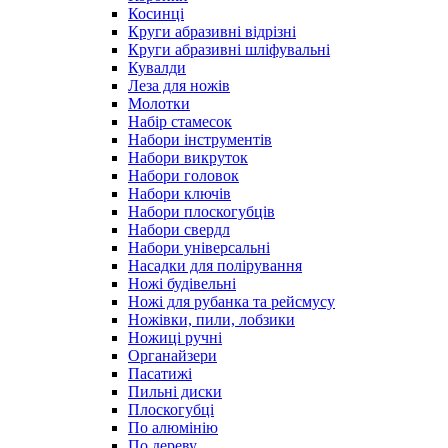
Косинці
Круги абразивні відрізні
Круги абразивні шліфувальні
Кувалди
Леза для ножів
Молотки
Набір стамесок
Набори інструментів
Набори викруток
Набори головок
Набори ключів
Набори плоскогубців
Набори свердл
Набори універсальні
Насадки для полірування
Ножі будівельні
Ножі для рубанка та рейсмусу
Ножівки, пили, лобзики
Ножиці ручні
Органайзери
Пасатижі
Пильні диски
Плоскогубці
По алюмінію
По дереву