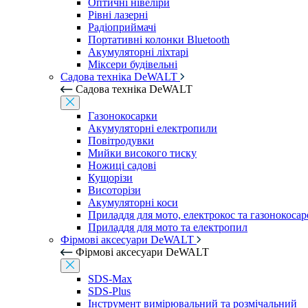
Оптичні нівеліри
Рівні лазерні
Радіоприймачі
Портативні колонки Bluetooth
Акумуляторні ліхтарі
Міксери будівельні
Садова техніка DeWALT
Садова техніка DeWALT
Газонокосарки
Акумуляторні електропили
Повітродувки
Мийки високого тиску
Ножиці садові
Кущорізи
Висоторізи
Акумуляторні коси
Приладдя для мото, електрокос та газонокосар
Приладдя для мото та електропил
Фірмові аксесуари DeWALT
Фірмові аксесуари DeWALT
SDS-Max
SDS-Plus
Інструмент вимірювальний та розмічальний