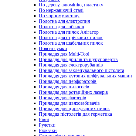
По дереву, алюмінію, пластику
По нержавіючій сталі
По чорному металу
Полотна для електропил
Полотна для лобзиків
Полотна для пилок Алігатор
Полотна для стрічкових пилок
Полотна для шабельних пилок
Поясні сумки
Приладдя для Multi-Tool
Приладдя для дрилів та шуруповертів
Приладдя для електрорубанків
Приладдя для заклепувального пістолета
Приладдя для кутових шліфувальних машин
Приладдя для перфораторів
Приладдя для пилососів
Приладдя для ротаційних лазерів
Приладдя для фрезерів
Приладдя для цвяхозабивачів
Приладдя для циркулярних пилок
Приладдя пістолетів для герметика
Рівні
Рулетки
Рюкзаки
Самонарізи у стрічках