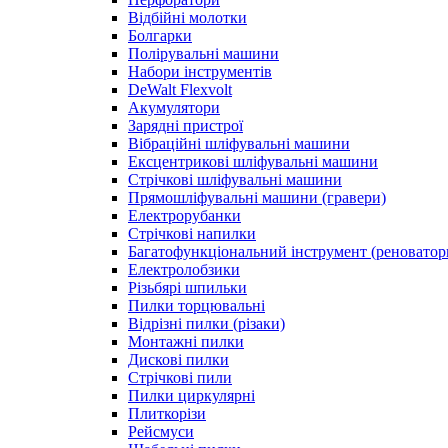
Відбійні молотки
Болгарки
Полірувальні машини
Набори інструментів
DeWalt Flexvolt
Акумулятори
Зарядні пристрої
Вібраційні шліфувальні машини
Ексцентрикові шліфувальні машини
Стрічкові шліфувальні машини
Прямошліфувальні машини (гравери)
Електрорубанки
Стрічкові напилки
Багатофункціональний інструмент (реноватор
Електролобзики
Різьбярі шпильки
Пилки торцювальні
Відрізні пилки (різаки)
Монтажні пилки
Дискові пилки
Стрічкові пили
Пилки циркулярні
Плиткорізи
Рейсмуси