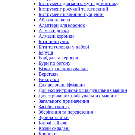
Інструмент для монтажу та демонтажу
Інструмент ріжучий та затискний
Інструмент шарнірно-губцевий
Абразивні кола
Адаптери для коронок
Алмазні диски
Алмазні коронки
Біти поштучно
Біти та головки у наборі
Беруші
Борідки та кернери
Бури по бетону
Візки транспортувальні
Верстаки
Викрутки
Для дельташліфмашин
Для ексцентрикових шліфувальних машин
Для стрічкових шліфувальних машин
Загального призначення
Засоби захисту
Зберігання та перевезення
Зубила та піки
Ключі гайкові
Козли складані
Коронки