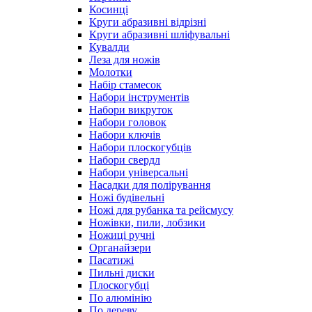
Косинці
Круги абразивні відрізні
Круги абразивні шліфувальні
Кувалди
Леза для ножів
Молотки
Набір стамесок
Набори інструментів
Набори викруток
Набори головок
Набори ключів
Набори плоскогубців
Набори свердл
Набори універсальні
Насадки для полірування
Ножі будівельні
Ножі для рубанка та рейсмусу
Ножівки, пили, лобзики
Ножиці ручні
Органайзери
Пасатижі
Пильні диски
Плоскогубці
По алюмінію
По дереву