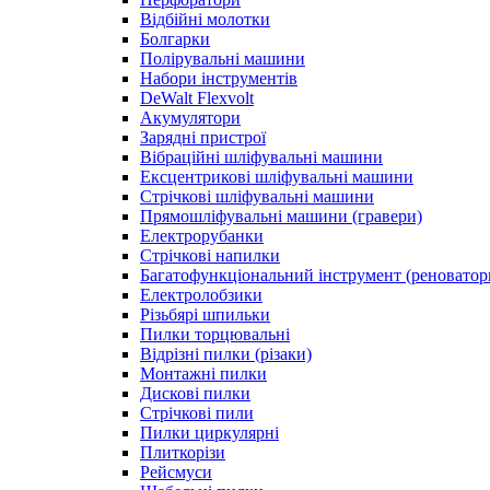
Відбійні молотки
Болгарки
Полірувальні машини
Набори інструментів
DeWalt Flexvolt
Акумулятори
Зарядні пристрої
Вібраційні шліфувальні машини
Ексцентрикові шліфувальні машини
Стрічкові шліфувальні машини
Прямошліфувальні машини (гравери)
Електрорубанки
Стрічкові напилки
Багатофункціональний інструмент (реноватор
Електролобзики
Різьбярі шпильки
Пилки торцювальні
Відрізні пилки (різаки)
Монтажні пилки
Дискові пилки
Стрічкові пили
Пилки циркулярні
Плиткорізи
Рейсмуси