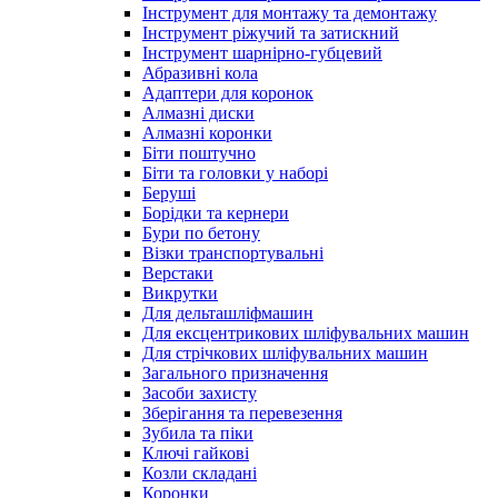
Інструмент для монтажу та демонтажу
Інструмент ріжучий та затискний
Інструмент шарнірно-губцевий
Абразивні кола
Адаптери для коронок
Алмазні диски
Алмазні коронки
Біти поштучно
Біти та головки у наборі
Беруші
Борідки та кернери
Бури по бетону
Візки транспортувальні
Верстаки
Викрутки
Для дельташліфмашин
Для ексцентрикових шліфувальних машин
Для стрічкових шліфувальних машин
Загального призначення
Засоби захисту
Зберігання та перевезення
Зубила та піки
Ключі гайкові
Козли складані
Коронки