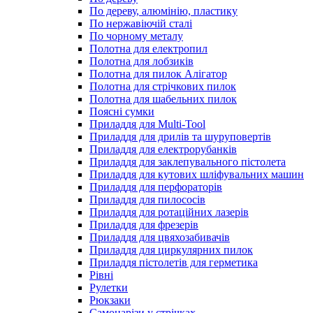
По дереву, алюмінію, пластику
По нержавіючій сталі
По чорному металу
Полотна для електропил
Полотна для лобзиків
Полотна для пилок Алігатор
Полотна для стрічкових пилок
Полотна для шабельних пилок
Поясні сумки
Приладдя для Multi-Tool
Приладдя для дрилів та шуруповертів
Приладдя для електрорубанків
Приладдя для заклепувального пістолета
Приладдя для кутових шліфувальних машин
Приладдя для перфораторів
Приладдя для пилососів
Приладдя для ротаційних лазерів
Приладдя для фрезерів
Приладдя для цвяхозабивачів
Приладдя для циркулярних пилок
Приладдя пістолетів для герметика
Рівні
Рулетки
Рюкзаки
Самонарізи у стрічках