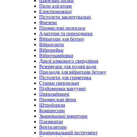
Шабельні пилки
Пили алігатори
Електроножиці
Пістолети заклепувальні
Фрезери
Промислові пилососи
Адаптери та перехідники
Вібратори для бетону
Віброплити
Віброрейки
Вібротрамбовки
Дрилі алмазного свердління
Резервуари для подачі води
Приладдя для вібраторів бетону
Пістолети для герметика
Станки сверлильні
Підйомники вакуумні
Цвяхозабивачі
Промислові фени
Штроборези
Компресори
Зварювальні інвертори
Плазморізи
Вентилятори
Вимірювальний інструмент