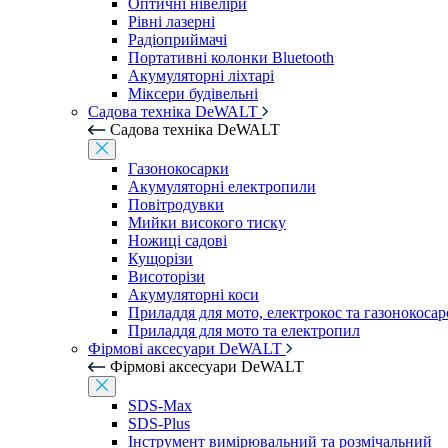
Оптичні нівеліри
Рівні лазерні
Радіоприймачі
Портативні колонки Bluetooth
Акумуляторні ліхтарі
Міксери будівельні
Садова техніка DeWALT
Садова техніка DeWALT
Газонокосарки
Акумуляторні електропили
Повітродувки
Мийки високого тиску
Ножиці садові
Кущорізи
Висоторізи
Акумуляторні коси
Приладдя для мото, електрокос та газонокосар
Приладдя для мото та електропил
Фірмові аксесуари DeWALT
Фірмові аксесуари DeWALT
SDS-Max
SDS-Plus
Інструмент вимірювальний та розмічальний