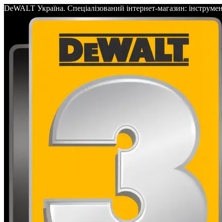
DeWALT Україна. Спеціалізований інтернет-магазин: інс