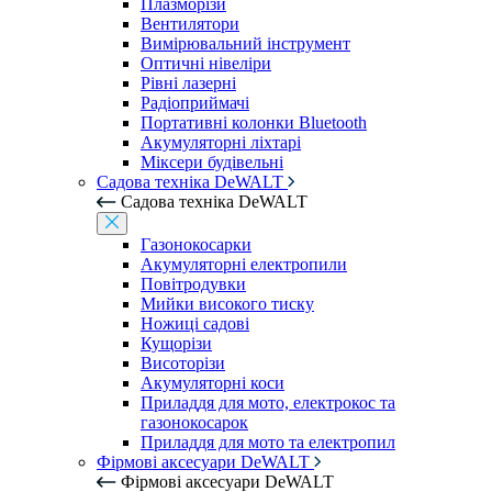
Плазморізи
Вентилятори
Вимірювальний інструмент
Оптичні нівеліри
Рівні лазерні
Радіоприймачі
Портативні колонки Bluetooth
Акумуляторні ліхтарі
Міксери будівельні
Садова техніка DeWALT
Садова техніка DeWALT
Газонокосарки
Акумуляторні електропили
Повітродувки
Мийки високого тиску
Ножиці садові
Кущорізи
Висоторізи
Акумуляторні коси
Приладдя для мото, електрокос та
газонокосарок
Приладдя для мото та електропил
Фірмові аксесуари DeWALT
Фірмові аксесуари DeWALT