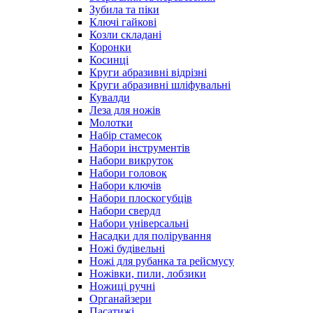
Зубила та піки
Ключі гайкові
Козли складані
Коронки
Косинці
Круги абразивні відрізні
Круги абразивні шліфувальні
Кувалди
Леза для ножів
Молотки
Набір стамесок
Набори інструментів
Набори викруток
Набори головок
Набори ключів
Набори плоскогубців
Набори свердл
Набори універсальні
Насадки для полірування
Ножі будівельні
Ножі для рубанка та рейсмусу
Ножівки, пили, лобзики
Ножиці ручні
Органайзери
Пасатижі