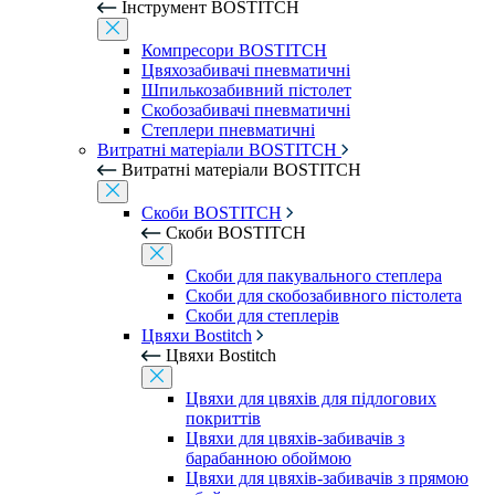
Інструмент BOSTITCH
Компресори BOSTITCH
Цвяхозабивачі пневматичні
Шпилькозабивний пістолет
Скобозабивачі пневматичні
Степлери пневматичні
Витратні матеріали BOSTITCH
Витратні матеріали BOSTITCH
Скоби BOSTITCH
Скоби BOSTITCH
Скоби для пакувального степлера
Скоби для скобозабивного пістолета
Скоби для степлерів
Цвяхи Bostitch
Цвяхи Bostitch
Цвяхи для цвяхів для підлогових
покриттів
Цвяхи для цвяхів-забивачів з
барабанною обоймою
Цвяхи для цвяхів-забивачів з прямою