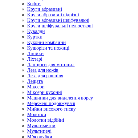
Кофти
Круги абразивні
Круги абразивні відрізні
Круги абразивні шліфувальні
Круги шліфувальні пелюсткові
Кувалди
Куртки
Кухонні комбайни
Кущорізи та ножиці
Лінійки
Ліхтарі
Ланцюги для мотопил
Леза для ножів
Леза для рашпіля
Лещата
Міксери
Міксери кухонні
Машинки для видалення ворсу
Мережеві подовжувачі
Мийки високого тиску
Молотки
Молотки відбійні
Мультиметри
Мультипечі
М’ясорубки