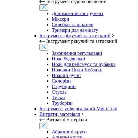
Інструмент оздоблювальний
Допоміжний інструмент
Міксери
Скребки та шпателі
Тримери для ламінату
Інструмент ріжучий та затискний
Інструмент ріжучий та затискний
Захоплення регульовані
Ножі будівельні
Ножі для рейсмусу та рубанка
Ножівки Пили Лобзики
Ножиці ручні
Склорізи
Струбцини
Стусла
Тиски
Труборізи
Інструмент універсальний Multi-Tool
Витратні матеріали
Витратні матеріали
Абразивні круги
Алмазні круги