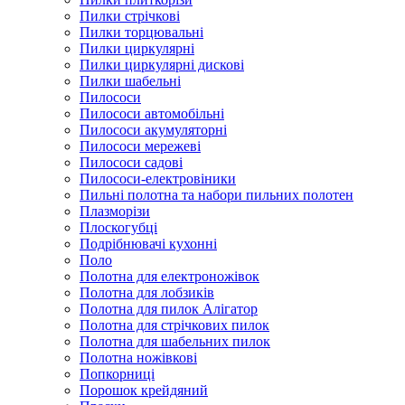
Пилки стрічкові
Пилки торцювальні
Пилки циркулярні
Пилки циркулярні дискові
Пилки шабельні
Пилососи
Пилососи автомобільні
Пилососи акумуляторні
Пилососи мережеві
Пилососи садові
Пилососи-електровіники
Пильні полотна та набори пильних полотен
Плазморізи
Плоскогубці
Подрібнювачі кухонні
Поло
Полотна для електроножівок
Полотна для лобзиків
Полотна для пилок Алігатор
Полотна для стрічкових пилок
Полотна для шабельних пилок
Полотна ножівкові
Попкорниці
Порошок крейдяний