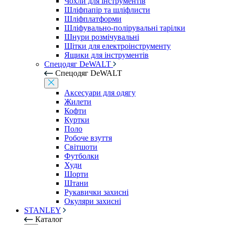
Чохли для інструментів
Шліфпапір та шліфлисти
Шліфплатформи
Шліфувально-полірувальні тарілки
Шнури розмічувальні
Щітки для електроінструменту
Ящики для інструментів
Спецодяг DeWALT
Спецодяг DeWALT
Аксесуари для одягу
Жилети
Кофти
Куртки
Поло
Робоче взуття
Світшоти
Футболки
Худи
Шорти
Штани
Рукавички захисні
Окуляри захисні
STANLEY
Каталог