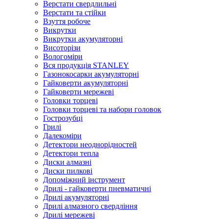
Верстати свердлильні
Верстати та стійки
Взуття робоче
Викрутки
Викрутки акумуляторні
Висоторізи
Вологоміри
Вся продукція STANLEY
Газонокосарки акумуляторні
Гайковерти акумуляторні
Гайковерти мережеві
Головки торцеві
Головки торцеві та набори головок
Гострозубці
Грилі
Далекоміри
Детектори неоднорідностей
Детектори тепла
Диски алмазні
Диски пилкові
Допоміжний інструмент
Дрилі - гайковерти пневматичні
Дрилі акумуляторні
Дрилі алмазного свердління
Дрилі мережеві