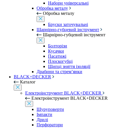
Набори універсальні
Обробка металу
Обробка металу
Бруски заточувальні
Шарнірно-губцевий інструмент
Шарнірно-губцевий інструмент
Болторізи
Кусачки
Пасатижі
Плоскогубці
Щипці зняття ізоляції
Драбини та стрем’янки
BLACK+DECKER
Каталог
Електроінструмент BLACK+DECKER
Електроінструмент BLACK+DECKER
Шуруповерти
Імпакти
Дрилі
Перфоратори