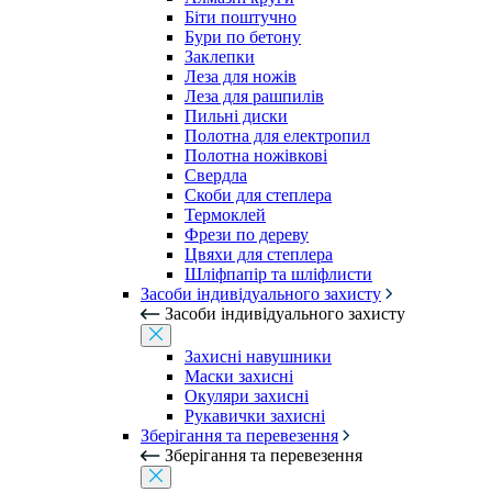
Біти поштучно
Бури по бетону
Заклепки
Леза для ножів
Леза для рашпилів
Пильні диски
Полотна для електропил
Полотна ножівкові
Свердла
Скоби для степлера
Термоклей
Фрези по дереву
Цвяхи для степлера
Шліфпапір та шліфлисти
Засоби індивідуального захисту
Засоби індивідуального захисту
Захисні навушники
Маски захисні
Окуляри захисні
Рукавички захисні
Зберігання та перевезення
Зберігання та перевезення