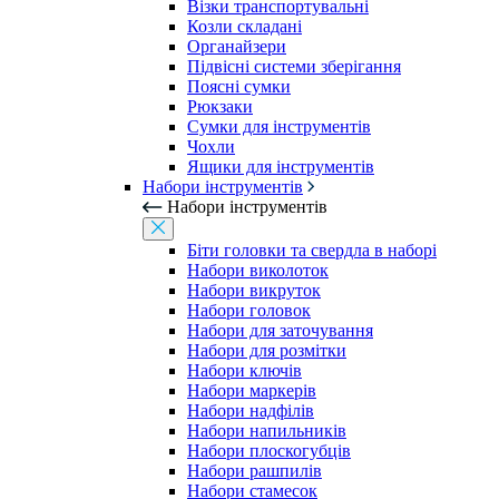
Візки транспортувальні
Козли складані
Органайзери
Підвісні системи зберігання
Поясні сумки
Рюкзаки
Сумки для інструментів
Чохли
Ящики для інструментів
Набори інструментів
Набори інструментів
Біти головки та свердла в наборі
Набори виколоток
Набори викруток
Набори головок
Набори для заточування
Набори для розмітки
Набори ключів
Набори маркерів
Набори надфілів
Набори напильників
Набори плоскогубців
Набори рашпилів
Набори стамесок