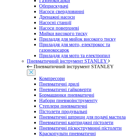
Газонокосарки
Обприскувачі
Насоси свердловинні
Дренажні насоси
Насосні станції
Насоси поверхневі
Мийки високого тиску
Приладдя для мийок високого тиску
Приладдя для мото, електрокос та
газонокосарок
Приладдя для мото та електропил
Пневматичний інструмент STANLEY
Пневматичний інструмент STANLEY
Компресори
Пневматичні дрилі
Пневматичні гайковерти
Бормашинки пневматичні
Набори пневмоінструменту
Степлери пневматичні
Пістолети продувальні
Пневматичні шприци для подачі мастила
Пневматичні картриджні пістолети
Пневматичні піскоструминні пістолети
Краскопульти пневматичні