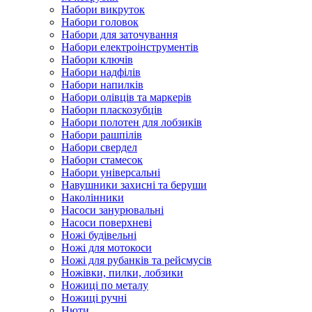
Набори викруток
Набори головок
Набори для заточування
Набори електроінструментів
Набори ключів
Набори надфілів
Набори напилків
Набори олівців та маркерів
Набори пласкозубців
Набори полотен для лобзиків
Набори рашпілів
Набори свердел
Набори стамесок
Набори універсальні
Навушники захисні та беруши
Наколінники
Насоси занурювальні
Насоси поверхневі
Ножі будівельні
Ножі для мотокоси
Ножі для рубанків та рейсмусів
Ножівки, пилки, лобзики
Ножиці по металу
Ножиці ручні
Нюти