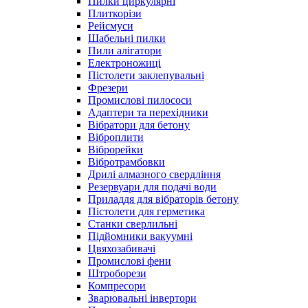
Пилки циркулярні
Плиткорізи
Рейсмуси
Шабельні пилки
Пили алігатори
Електроножиці
Пістолети заклепувальні
Фрезери
Промислові пилососи
Адаптери та перехідники
Вібратори для бетону
Віброплити
Віброрейки
Вібротрамбовки
Дрилі алмазного свердління
Резервуари для подачі води
Приладдя для вібраторів бетону
Пістолети для герметика
Станки сверлильні
Підйомники вакуумні
Цвяхозабивачі
Промислові фени
Штроборези
Компресори
Зварювальні інвертори