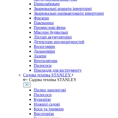
Цвяхозабивачі
Зварювальні апарати інверторні
Зварювальні напівавтомати інверторні
Фрезери
Паяльники
Промислові фени
Міксери будівельні
Ліхтарі акумуляторні
Детектори неоднорідностей
Вологоміри
Дальноміри
Лазери
Вентилятори
Пилососи
Приладдя для інструменту
Садова техніка STANLEY
Садова техніка STANLEY
Пилки ланцюгові
Пилососи
Кущорізи
Ножиці садові
Коси та тримери
Висоторізи