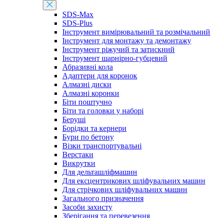
SDS-Max
SDS-Plus
Інструмент вимірювальний та розмічальний
Інструмент для монтажу та демонтажу
Інструмент ріжучий та затискний
Інструмент шарнірно-губцевий
Абразивні кола
Адаптери для коронок
Алмазні диски
Алмазні коронки
Біти поштучно
Біти та головки у наборі
Беруші
Борідки та кернери
Бури по бетону
Візки транспортувальні
Верстаки
Викрутки
Для дельташліфмашин
Для ексцентрикових шліфувальних машин
Для стрічкових шліфувальних машин
Загального призначення
Засоби захисту
Зберігання та перевезення