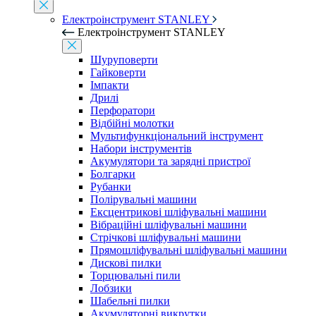
Електроінструмент STANLEY
Електроінструмент STANLEY
Шуруповерти
Гайковерти
Імпакти
Дрилі
Перфоратори
Відбійні молотки
Мультифункціональний інструмент
Набори інструментів
Акумулятори та зарядні пристрої
Болгарки
Рубанки
Полірувальні машини
Ексцентрикові шліфувальні машини
Вібраційні шліфувальні машини
Стрічкові шліфувальні машини
Прямошліфувальні шліфувальні машини
Дискові пилки
Торцювальні пили
Лобзики
Шабельні пилки
Акумуляторні викрутки