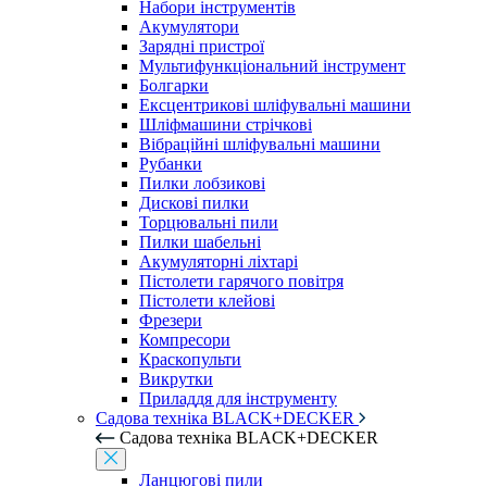
Набори інструментів
Акумулятори
Зарядні пристрої
Мультифункціональний інструмент
Болгарки
Ексцентрикові шліфувальні машини
Шліфмашини стрічкові
Вібраційні шліфувальні машини
Рубанки
Пилки лобзикові
Дискові пилки
Торцювальні пили
Пилки шабельні
Акумуляторні ліхтарі
Пістолети гарячого повітря
Пістолети клейові
Фрезери
Компресори
Краскопульти
Викрутки
Приладдя для інструменту
Садова техніка BLACK+DECKER
Садова техніка BLACK+DECKER
Ланцюгові пили