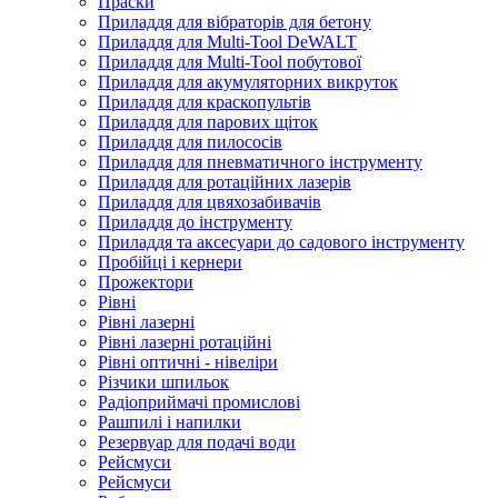
Праски
Приладдя для вібраторів для бетону
Приладдя для Multi-Tool DeWALT
Приладдя для Multi-Tool побутової
Приладдя для акумуляторних викруток
Приладдя для краскопультів
Приладдя для парових щіток
Приладдя для пилососів
Приладдя для пневматичного інструменту
Приладдя для ротаційних лазерів
Приладдя для цвяхозабивачів
Приладдя до інструменту
Приладдя та аксесуари до садового інструменту
Пробійці і кернери
Прожектори
Рівні
Рівні лазерні
Рівні лазерні ротаційні
Рівні оптичні - нівеліри
Різчики шпильок
Радіоприймачі промислові
Рашпилі і напилки
Резервуар для подачі води
Рейсмуси
Рейсмуси