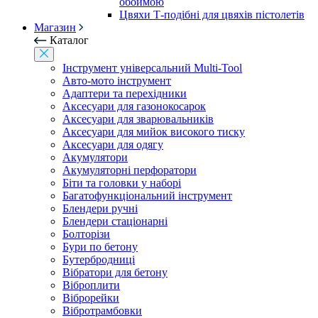
обоймою
Цвяхи Т-подібні для цвяхів пістолетів
Магазин
Каталог
Інструмент універсальний Multi-Tool
Авто-мото інструмент
Адаптери та перехідники
Аксесуари для газонокосарок
Аксесуари для зварювальників
Аксесуари для мийок високого тиску
Аксесуари для одягу
Акумулятори
Акумуляторні перфоратори
Біти та головки у наборі
Багатофункціональний інструмент
Блендери ручні
Блендери стаціонарні
Болторізи
Бури по бетону
Бутербродниці
Вібратори для бетону
Віброплити
Віброрейки
Вібротрамбовки