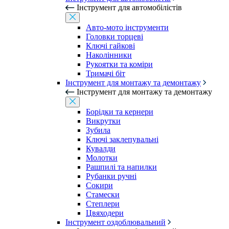
Інструмент для автомобілістів
Авто-мото інструменти
Головки торцеві
Ключі гайкові
Наколінники
Рукоятки та коміри
Тримачі біт
Інструмент для монтажу та демонтажу
Інструмент для монтажу та демонтажу
Борідки та кернери
Викрутки
Зубила
Ключі заклепувальні
Кувалди
Молотки
Рашпилі та напилки
Рубанки ручні
Сокири
Стамески
Степлери
Цвяходери
Інструмент оздоблювальний