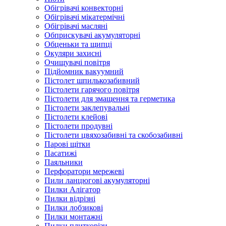
Обігрівачі конвекторні
Обігрівачі мікатермічні
Обігрівачі масляні
Обприскувачі акумуляторні
Обценьки та щипці
Окуляри захисні
Очищувачі повітря
Підйомник вакуумний
Пістолет шпилькозабивний
Пістолети гарячого повітря
Пістолети для змащення та герметика
Пістолети заклепувальні
Пістолети клейові
Пістолети продувні
Пістолети цвяхозабивні та скобозабивні
Парові щітки
Пасатижі
Паяльники
Перфоратори мережеві
Пили ланцюгові акумуляторні
Пилки Алігатор
Пилки відрізні
Пилки лобзикові
Пилки монтажні
Пилки плиткорізи