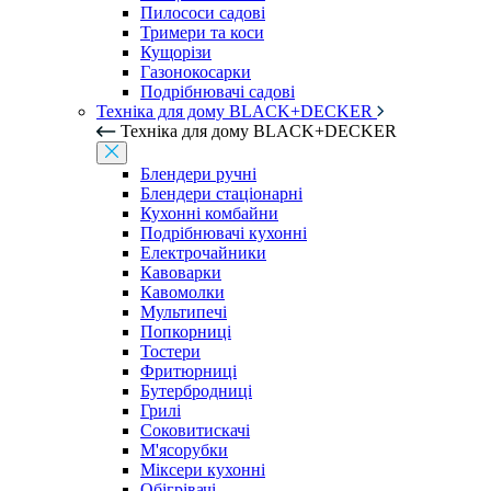
Пилососи садові
Тримери та коси
Кущорізи
Газонокосарки
Подрібнювачі садові
Техніка для дому BLACK+DECKER
Техніка для дому BLACK+DECKER
Блендери ручні
Блендери стаціонарні
Кухонні комбайни
Подрібнювачі кухонні
Електрочайники
Кавоварки
Кавомолки
Мультипечі
Попкорниці
Тостери
Фритюрниці
Бутербродниці
Грилі
Соковитискачі
М'ясорубки
Міксери кухонні
Обігрівачі