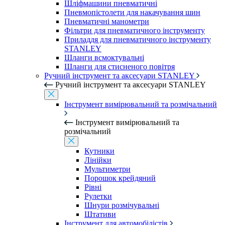
Шліфмашини пневматичні
Пневмопістолети для накачування шин
Пневматичні манометри
Фільтри для пневматичного інструменту
Приладдя для пневматичного інструменту
STANLEY
Шланги всмоктувальні
Шланги для стисненого повітря
Ручний інструмент та аксесуари STANLEY
Ручний інструмент та аксесуари STANLEY
Інструмент вимірювальний та розмічальний
Інструмент вимірювальний та
розмічальний
Кутники
Лінійки
Мультиметри
Порошок крейдяний
Рівні
Рулетки
Шнури розмічувальні
Штативи
Інструмент для автомобілістів