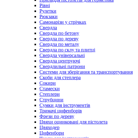
Рівні
Рулетки
Рюкзаки
Самонарізи у стрічках
Свердла
Свердла по бетону
Свердла по дереву
Свердла по металу
Свердла по склу та плитці
Свердла універсальні
Свердла центруючі
Свердлильні патрони
Системи для зберігання та транспортування
Скоби для степлера
Сокири
Стамески
Степлери
Струбцини
Сумки для інструментів
Тримачі цифенборів
Фрези по дереву
Цвяхи оцинковані для пістолета
Цвяходер
Цифенбори