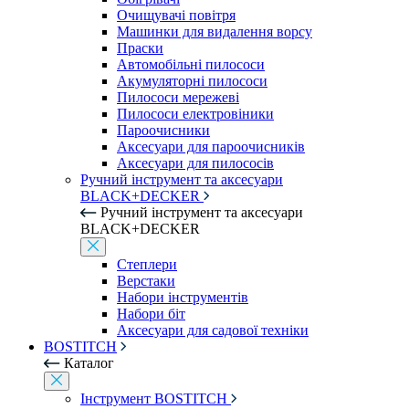
Очищувачі повітря
Машинки для видалення ворсу
Праски
Автомобільні пилососи
Акумуляторні пилососи
Пилососи мережеві
Пилососи електровіники
Пароочисники
Аксесуари для пароочисників
Аксесуари для пилососів
Ручний інструмент та аксесуари
BLACK+DECKER
Ручний інструмент та аксесуари
BLACK+DECKER
Степлери
Верстаки
Набори інструментів
Набори біт
Аксесуари для садової техніки
BOSTITCH
Каталог
Інструмент BOSTITCH