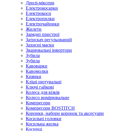
Дрилі-міксери
Електрокосарки
Електрокоси
Електропилки
Електрочайники
Жилети
Зарядні пристрої
Затискач регульований
Захисні маски
Зварювальні інвертори
Зубила
Зубила
Кавоварки
Кавомолки
Киянки
Кліщі нютувальні
Ключі гайкові
Колеса для візків
Колесо вимірювальне
Компресори
Компресори BOSTITCH
Коронки, набори коронок та аксесуари
Косильні головки
Косильна жилка
Косинці