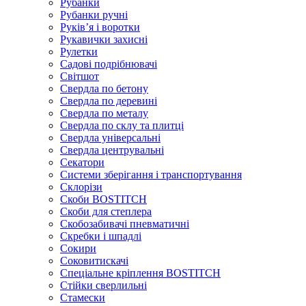
Рубанки
Рубанки ручні
Руківʼя і воротки
Рукавички захисні
Рулетки
Садові подрібнювачі
Світшот
Свердла по бетону
Свердла по деревині
Свердла по металу
Свердла по склу та плитці
Свердла універсальні
Свердла центрувальні
Секатори
Системи зберігання і транспортування
Склорізи
Скоби BOSTITCH
Скоби для степлера
Скобозабивачі пневматичні
Скребки і шпадлі
Сокири
Соковитискачі
Спеціальне кріплення BOSTITCH
Стійки сверлильні
Стамески