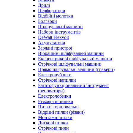
Дрилі
Перфоратори
Відбійні молотки
Болгарки
Полірувальні машини
Набори інструментів
DeWalt Flexvolt
Акумулятори
Зарядні пристрої
Вібраційні шліфувальні машини
Ексцентрикові шліфувальні машини
Стрічкові шліфувальні машини
Прямошліфувальні машини (гравери)
Електрорубанки
Стрічкові напилки
Багатофункціональний інструмент
(реноватори)
Електролобзики
Різьбярі шпильки
Пилки торцювальні
Відрізні пилки (різаки)
Монтажні пилки
Дискові пилки
Стрічкові пили