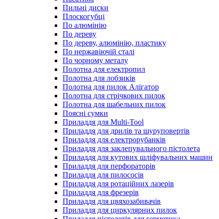
Пильні диски
Плоскогубці
По алюмінію
По дереву
По дереву, алюмінію, пластику
По нержавіючій сталі
По чорному металу
Полотна для електропил
Полотна для лобзиків
Полотна для пилок Алігатор
Полотна для стрічкових пилок
Полотна для шабельних пилок
Поясні сумки
Приладдя для Multi-Tool
Приладдя для дрилів та шуруповертів
Приладдя для електрорубанків
Приладдя для заклепувального пістолета
Приладдя для кутових шліфувальних машин
Приладдя для перфораторів
Приладдя для пилососів
Приладдя для ротаційних лазерів
Приладдя для фрезерів
Приладдя для цвяхозабивачів
Приладдя для циркулярних пилок
Приладдя пістолетів для герметика