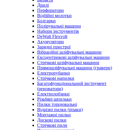
Дрилі
Перфоратори
Відбійні молотки
Болгарки
Полірувальні машини
Набори інструментів
DeWalt Flexvolt
Акумулятори
Зарядні пристрої
Вібраційні шліфувальні машини
Ексцентрикові шліфувальні машини
Стрічкові шліфувальні машини
Прямошліфувальні машини (гравери)
Електрорубанки
Стрічкові напилки
Багатофункціональний інструмент
(реноватори)
Електролобзики
Різьбярі шпильки
Пилки торцювальні
Відрізні пилки (різаки)
Монтажні пилки
Дискові пилки
Стрічкові пили