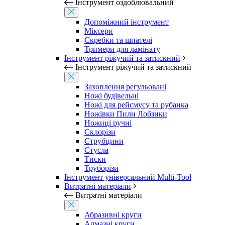
Інструмент оздоблювальний
Допоміжний інструмент
Міксери
Скребки та шпателі
Тримери для ламінату
Інструмент ріжучий та затискний
Інструмент ріжучий та затискний
Захоплення регульовані
Ножі будівельні
Ножі для рейсмусу та рубанка
Ножівки Пили Лобзики
Ножиці ручні
Склорізи
Струбцини
Стусла
Тиски
Труборізи
Інструмент універсальний Multi-Tool
Витратні матеріали
Витратні матеріали
Абразивні круги
Алмазні круги