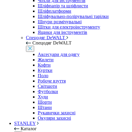
Чохли для інструментів
Шліфпапір та шліфлисти
Шліфплатформи
Шліфувально-полірувальні тарілки
Шнури розмічувальні
Щітки для електроінструменту
Ящики для інструментів
Спецодяг DeWALT
Спецодяг DeWALT
Аксесуари для одягу
Жилети
Кофти
Куртки
Поло
Робоче взуття
Світшоти
Футболки
Худи
Шорти
Штани
Рукавички захисні
Окуляри захисні
STANLEY
Каталог