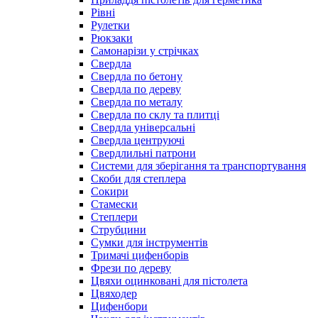
Рівні
Рулетки
Рюкзаки
Самонарізи у стрічках
Свердла
Свердла по бетону
Свердла по дереву
Свердла по металу
Свердла по склу та плитці
Свердла універсальні
Свердла центруючі
Свердлильні патрони
Системи для зберігання та транспортування
Скоби для степлера
Сокири
Стамески
Степлери
Струбцини
Сумки для інструментів
Тримачі цифенборів
Фрези по дереву
Цвяхи оцинковані для пістолета
Цвяходер
Цифенбори