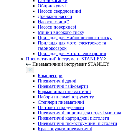
Газонокосарки
Обприскувачі
Насоси свердловинні
Дренажні насоси
Насосні станції
Насоси поверхневі
Мийки високого тиску
Приладдя для мийок високого тиску
Приладдя для мото, електрокос та
газонокосарок
Приладдя для мото та електропил
Пневматичний інструмент STANLEY
Пневматичний інструмент STANLEY
Компресори
Пневматичні дрилі
Пневматичні гайковерти
Бормашинки пневматичні
Набори пневмоінструменту
Степлери пневматичні
Пістолети продувальні
Пневматичні шприци для подачі мастила
Пневматичні картриджні пістолети
Пневматичні піскоструминні пістолети
Краскопульти пневматичні