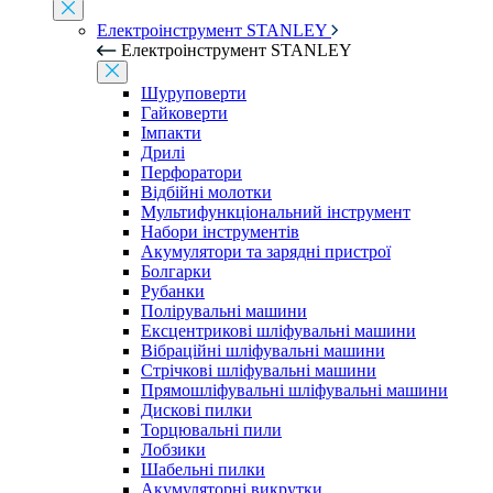
Електроінструмент STANLEY
Електроінструмент STANLEY
Шуруповерти
Гайковерти
Імпакти
Дрилі
Перфоратори
Відбійні молотки
Мультифункціональний інструмент
Набори інструментів
Акумулятори та зарядні пристрої
Болгарки
Рубанки
Полірувальні машини
Ексцентрикові шліфувальні машини
Вібраційні шліфувальні машини
Стрічкові шліфувальні машини
Прямошліфувальні шліфувальні машини
Дискові пилки
Торцювальні пили
Лобзики
Шабельні пилки
Акумуляторні викрутки