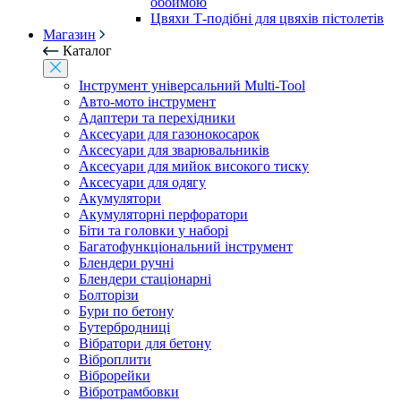
обоймою
Цвяхи Т-подібні для цвяхів пістолетів
Магазин
Каталог
Інструмент універсальний Multi-Tool
Авто-мото інструмент
Адаптери та перехідники
Аксесуари для газонокосарок
Аксесуари для зварювальників
Аксесуари для мийок високого тиску
Аксесуари для одягу
Акумулятори
Акумуляторні перфоратори
Біти та головки у наборі
Багатофункціональний інструмент
Блендери ручні
Блендери стаціонарні
Болторізи
Бури по бетону
Бутербродниці
Вібратори для бетону
Віброплити
Віброрейки
Вібротрамбовки