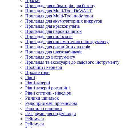
Праски
Приладдя для вібраторів для бетону
Приладдя для Multi-Tool DeWALT
Приладдя для Multi-Tool побутової
Приладдя для акумуляторних викруток
Приладдя для краскопультів
Приладдя для парових щіток
Приладдя для пилососів
Приладдя для пневматичного інструменту
Приладдя для ротаційних лазерів
Приладдя для цвяхозабивачів
Приладдя до інструменту
Приладдя та аксесуари до садового інструменту
Пробійці і кернери
Прожектори
Рівні
Рівні лазерні
Рівні лазерні ротаційні
Рівні оптичні - нівеліри
Різчики шпильок
Радіоприймачі промислові
Рашпилі і напилки
Резервуар для подачі води
Рейсмуси
Рейсмуси