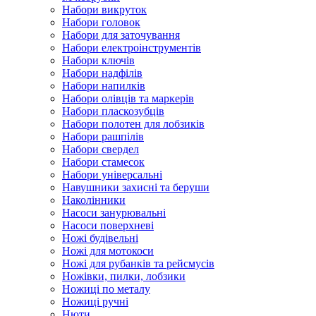
Набори викруток
Набори головок
Набори для заточування
Набори електроінструментів
Набори ключів
Набори надфілів
Набори напилків
Набори олівців та маркерів
Набори пласкозубців
Набори полотен для лобзиків
Набори рашпілів
Набори свердел
Набори стамесок
Набори універсальні
Навушники захисні та беруши
Наколінники
Насоси занурювальні
Насоси поверхневі
Ножі будівельні
Ножі для мотокоси
Ножі для рубанків та рейсмусів
Ножівки, пилки, лобзики
Ножиці по металу
Ножиці ручні
Нюти