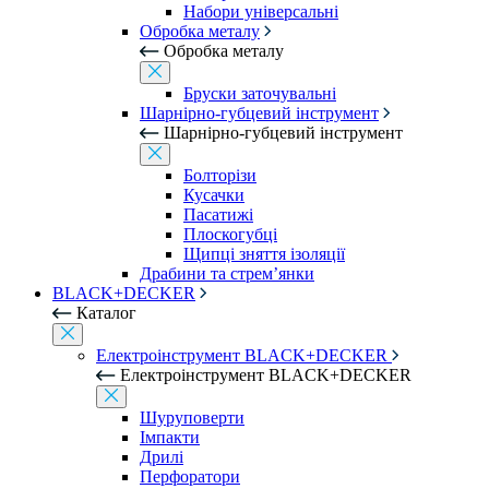
Набори універсальні
Обробка металу
Обробка металу
Бруски заточувальні
Шарнірно-губцевий інструмент
Шарнірно-губцевий інструмент
Болторізи
Кусачки
Пасатижі
Плоскогубці
Щипці зняття ізоляції
Драбини та стрем’янки
BLACK+DECKER
Каталог
Електроінструмент BLACK+DECKER
Електроінструмент BLACK+DECKER
Шуруповерти
Імпакти
Дрилі
Перфоратори