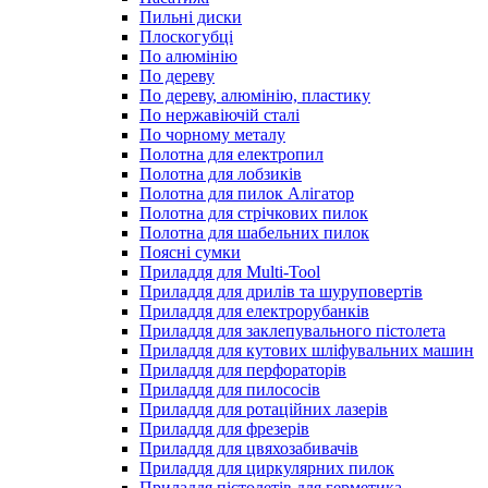
Пильні диски
Плоскогубці
По алюмінію
По дереву
По дереву, алюмінію, пластику
По нержавіючій сталі
По чорному металу
Полотна для електропил
Полотна для лобзиків
Полотна для пилок Алігатор
Полотна для стрічкових пилок
Полотна для шабельних пилок
Поясні сумки
Приладдя для Multi-Tool
Приладдя для дрилів та шуруповертів
Приладдя для електрорубанків
Приладдя для заклепувального пістолета
Приладдя для кутових шліфувальних машин
Приладдя для перфораторів
Приладдя для пилососів
Приладдя для ротаційних лазерів
Приладдя для фрезерів
Приладдя для цвяхозабивачів
Приладдя для циркулярних пилок
Приладдя пістолетів для герметика