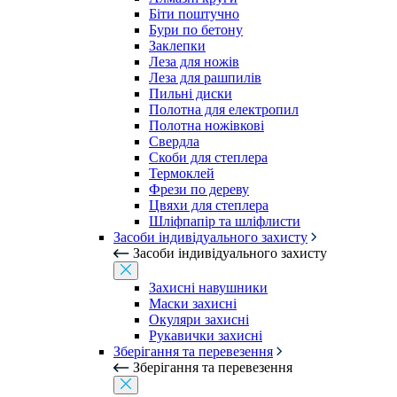
Біти поштучно
Бури по бетону
Заклепки
Леза для ножів
Леза для рашпилів
Пильні диски
Полотна для електропил
Полотна ножівкові
Свердла
Скоби для степлера
Термоклей
Фрези по дереву
Цвяхи для степлера
Шліфпапір та шліфлисти
Засоби індивідуального захисту
Засоби індивідуального захисту
Захисні навушники
Маски захисні
Окуляри захисні
Рукавички захисні
Зберігання та перевезення
Зберігання та перевезення