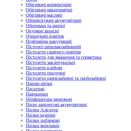
Обігрівачі конвекторні
Обігрівачі мікатермічні
Обігрівачі масляні
Обприскувачі акумуляторні
Обценьки та щипці
Окуляри захисні
Очищувачі повітря
Підйомник вакуумний
Пістолет шпилькозабивний
Пістолети гарячого повітря
Пістолети для змащення та герметика
Пістолети заклепувальні
Пістолети клейові
Пістолети продувні
Пістолети цвяхозабивні та скобозабивні
Парові щітки
Пасатижі
Паяльники
Перфоратори мережеві
Пили ланцюгові акумуляторні
Пилки Алігатор
Пилки відрізні
Пилки лобзикові
Пилки монтажні
Пилки плиткорізи