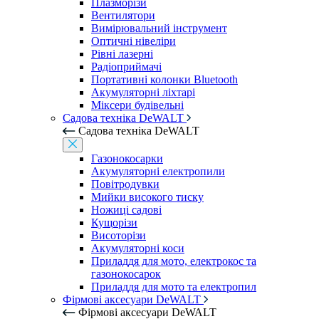
Плазморізи
Вентилятори
Вимірювальний інструмент
Оптичні нівеліри
Рівні лазерні
Радіоприймачі
Портативні колонки Bluetooth
Акумуляторні ліхтарі
Міксери будівельні
Садова техніка DeWALT
Садова техніка DeWALT
Газонокосарки
Акумуляторні електропили
Повітродувки
Мийки високого тиску
Ножиці садові
Кущорізи
Висоторізи
Акумуляторні коси
Приладдя для мото, електрокос та
газонокосарок
Приладдя для мото та електропил
Фірмові аксесуари DeWALT
Фірмові аксесуари DeWALT