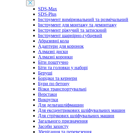
SDS-Max
SDS-Plus
Інструмент вимірювальний та розмічальний
Інструмент для монтажу та демонтажу
Інструмент ріжучий та затискний
Інструмент шарнірно-губцевий
Абразивні кола
Адаптери для коронок
Алмазні диски
Алмазні коронки
Біти поштучно
Біти та головки у наборі
Беруші
Борідки та кернери
Бури по бетону
Візки транспортувальні
Верстаки
Викрутки
Для дельташліфмашин
Для ексцентрикових шліфувальних машин
Для стрічкових шліфувальних машин
Загального призначення
Засоби захисту
Зберігання та перевезення