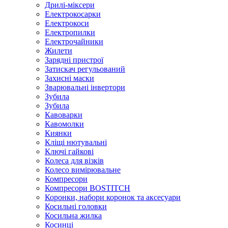
Дрилі-міксери
Електрокосарки
Електрокоси
Електропилки
Електрочайники
Жилети
Зарядні пристрої
Затискач регульований
Захисні маски
Зварювальні інвертори
Зубила
Зубила
Кавоварки
Кавомолки
Киянки
Кліщі нютувальні
Ключі гайкові
Колеса для візків
Колесо вимірювальне
Компресори
Компресори BOSTITCH
Коронки, набори коронок та аксесуари
Косильні головки
Косильна жилка
Косинці