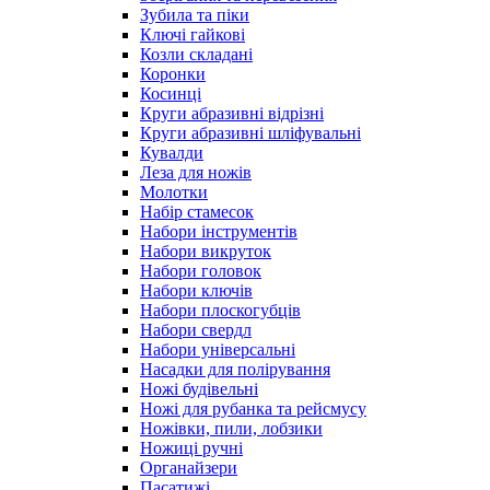
Зубила та піки
Ключі гайкові
Козли складані
Коронки
Косинці
Круги абразивні відрізні
Круги абразивні шліфувальні
Кувалди
Леза для ножів
Молотки
Набір стамесок
Набори інструментів
Набори викруток
Набори головок
Набори ключів
Набори плоскогубців
Набори свердл
Набори універсальні
Насадки для полірування
Ножі будівельні
Ножі для рубанка та рейсмусу
Ножівки, пили, лобзики
Ножиці ручні
Органайзери
Пасатижі