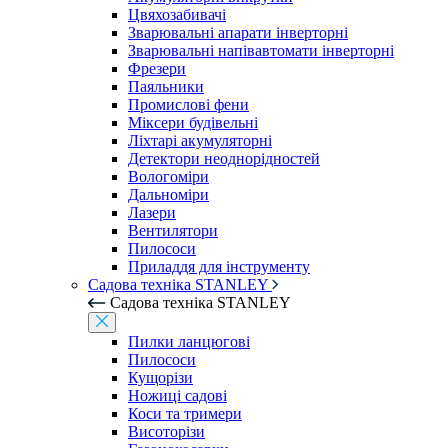
Цвяхозабивачі
Зварювальні апарати інверторні
Зварювальні напівавтомати інверторні
Фрезери
Паяльники
Промислові фени
Міксери будівельні
Ліхтарі акумуляторні
Детектори неоднорідностей
Вологоміри
Дальноміри
Лазери
Вентилятори
Пилососи
Приладдя для інструменту
Садова техніка STANLEY
Садова техніка STANLEY
Пилки ланцюгові
Пилососи
Кущорізи
Ножиці садові
Коси та тримери
Висоторізи