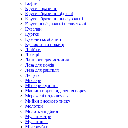
Кофти
Круги абразивні
Круги абразивні відрізні
Круги абразивні шліфувальні
Круги шліфувальні пелюсткові
Кувалди
Куртки
Кухонні комбайни
Кущорізи та ножиці
Лінійки
Ліхтарі
Ланцюги для мотопил
Леза для ножів
Леза для рашпіля
Лещата
Міксери
Міксери кухонні
Машинки для видалення ворсу
Мережеві подовжувачі
Мийки високого тиску
Молотки
Молотки відбійні
Мультиметри
Мультипечі
М’ясорубки