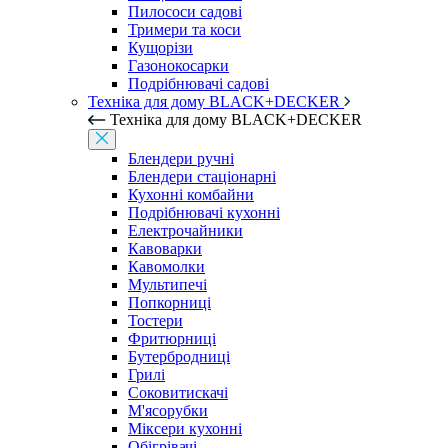
Пилососи садові
Тримери та коси
Кущорізи
Газонокосарки
Подрібнювачі садові
Техніка для дому BLACK+DECKER
Техніка для дому BLACK+DECKER
Блендери ручні
Блендери стаціонарні
Кухонні комбайни
Подрібнювачі кухонні
Електрочайники
Кавоварки
Кавомолки
Мультипечі
Попкорниці
Тостери
Фритюрниці
Бутербродниці
Грилі
Соковитискачі
М'ясорубки
Міксери кухонні
Обігрівачі