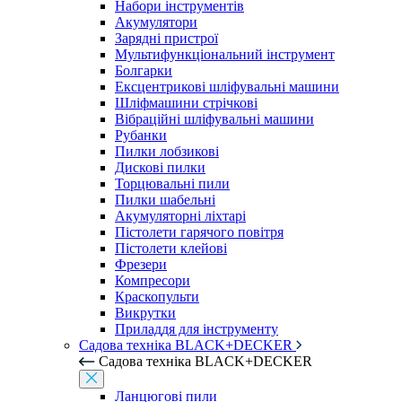
Набори інструментів
Акумулятори
Зарядні пристрої
Мультифункціональний інструмент
Болгарки
Ексцентрикові шліфувальні машини
Шліфмашини стрічкові
Вібраційні шліфувальні машини
Рубанки
Пилки лобзикові
Дискові пилки
Торцювальні пили
Пилки шабельні
Акумуляторні ліхтарі
Пістолети гарячого повітря
Пістолети клейові
Фрезери
Компресори
Краскопульти
Викрутки
Приладдя для інструменту
Садова техніка BLACK+DECKER
Садова техніка BLACK+DECKER
Ланцюгові пили