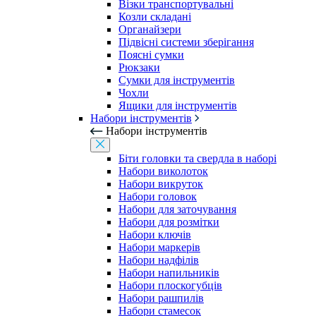
Візки транспортувальні
Козли складані
Органайзери
Підвісні системи зберігання
Поясні сумки
Рюкзаки
Сумки для інструментів
Чохли
Ящики для інструментів
Набори інструментів
Набори інструментів
Біти головки та свердла в наборі
Набори виколоток
Набори викруток
Набори головок
Набори для заточування
Набори для розмітки
Набори ключів
Набори маркерів
Набори надфілів
Набори напильників
Набори плоскогубців
Набори рашпилів
Набори стамесок