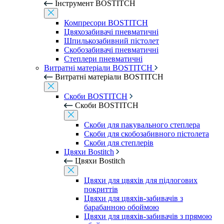
Інструмент BOSTITCH
Компресори BOSTITCH
Цвяхозабивачі пневматичні
Шпилькозабивний пістолет
Скобозабивачі пневматичні
Степлери пневматичні
Витратні матеріали BOSTITCH
Витратні матеріали BOSTITCH
Скоби BOSTITCH
Скоби BOSTITCH
Скоби для пакувального степлера
Скоби для скобозабивного пістолета
Скоби для степлерів
Цвяхи Bostitch
Цвяхи Bostitch
Цвяхи для цвяхів для підлогових
покриттів
Цвяхи для цвяхів-забивачів з
барабанною обоймою
Цвяхи для цвяхів-забивачів з прямою