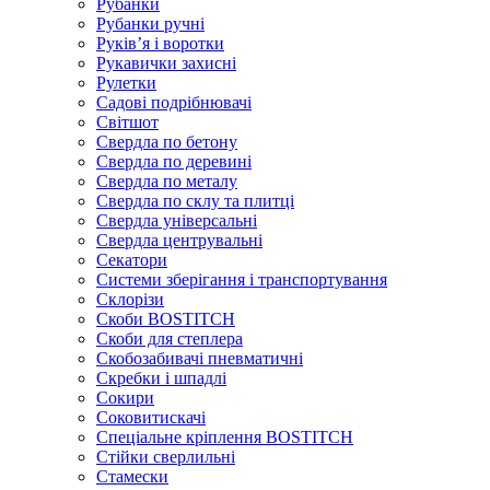
Рубанки
Рубанки ручні
Руківʼя і воротки
Рукавички захисні
Рулетки
Садові подрібнювачі
Світшот
Свердла по бетону
Свердла по деревині
Свердла по металу
Свердла по склу та плитці
Свердла універсальні
Свердла центрувальні
Секатори
Системи зберігання і транспортування
Склорізи
Скоби BOSTITCH
Скоби для степлера
Скобозабивачі пневматичні
Скребки і шпадлі
Сокири
Соковитискачі
Спеціальне кріплення BOSTITCH
Стійки сверлильні
Стамески