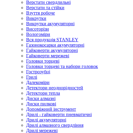
Верстати свердлильні
Верстати та стійки
Взуття робоче
Викрутки
Викрутки акумуляторні
Висоторізи
Вологоміри
Вся продукція STANLEY
Газонокосарки акумуляторні
Гайковерти акумуляторні
Гайковерти мережеві
Головки торцеві
Головки торцеві та набори головок
Гострозубці
Грилі
Далекоміри
Детектори неоднорідностей
Детектори тепла
Диски алмазні
Диски пилкові
Допоміжний інструмент
Дрилі - гайковерти пневматичні
Дрилі акумуляторні
Дрилі алмазного свердління
Дрилі мережеві