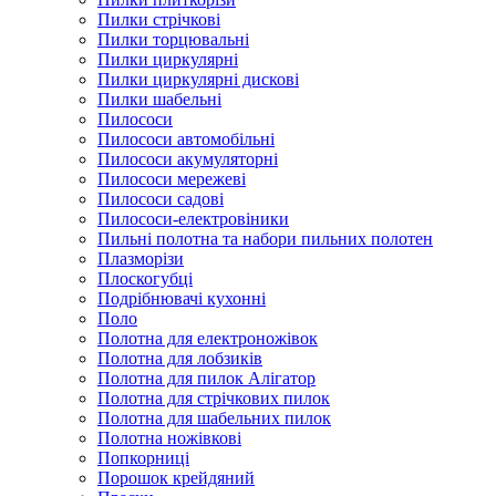
Пилки стрічкові
Пилки торцювальні
Пилки циркулярні
Пилки циркулярні дискові
Пилки шабельні
Пилососи
Пилососи автомобільні
Пилососи акумуляторні
Пилососи мережеві
Пилососи садові
Пилососи-електровіники
Пильні полотна та набори пильних полотен
Плазморізи
Плоскогубці
Подрібнювачі кухонні
Поло
Полотна для електроножівок
Полотна для лобзиків
Полотна для пилок Алігатор
Полотна для стрічкових пилок
Полотна для шабельних пилок
Полотна ножівкові
Попкорниці
Порошок крейдяний