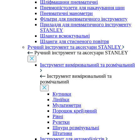
Шліфмашини пневматичні
Пневмопістолети для накачування шин
Пневматичні манометри
Фільтри для пневматичного інструменту
Приладдя для пневматичного інструменту
STANLEY
Шланги всмоктувальні
Шланги для стисненого повітря
Ручний інструмент та аксесуари STANLEY
Ручний інструмент та аксесуари STANLEY
Інструмент вимірювальний та розмічальний
Інструмент вимірювальний та
розмічальний
Кутники
Лінійки
Мультиметри
Порошок крейдяний
Рівні
Рулетки
Шнури розмічувальні
Штативи
Інструмент для автомобілістів