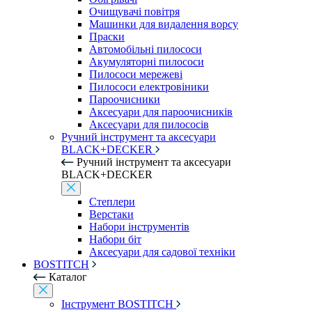
Очищувачі повітря
Машинки для видалення ворсу
Праски
Автомобільні пилососи
Акумуляторні пилососи
Пилососи мережеві
Пилососи електровіники
Пароочисники
Аксесуари для пароочисників
Аксесуари для пилососів
Ручний інструмент та аксесуари
BLACK+DECKER
Ручний інструмент та аксесуари
BLACK+DECKER
Степлери
Верстаки
Набори інструментів
Набори біт
Аксесуари для садової техніки
BOSTITCH
Каталог
Інструмент BOSTITCH