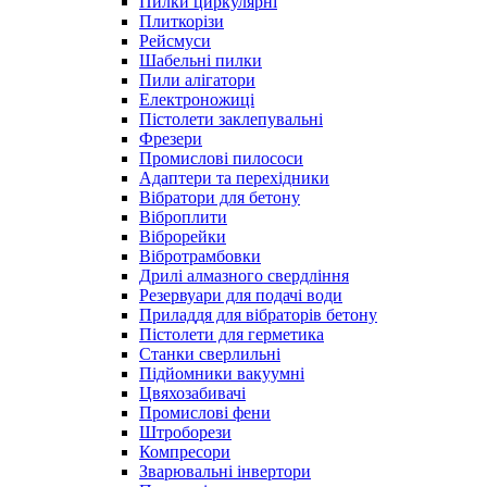
Пилки циркулярні
Плиткорізи
Рейсмуси
Шабельні пилки
Пили алігатори
Електроножиці
Пістолети заклепувальні
Фрезери
Промислові пилососи
Адаптери та перехідники
Вібратори для бетону
Віброплити
Віброрейки
Вібротрамбовки
Дрилі алмазного свердління
Резервуари для подачі води
Приладдя для вібраторів бетону
Пістолети для герметика
Станки сверлильні
Підйомники вакуумні
Цвяхозабивачі
Промислові фени
Штроборези
Компресори
Зварювальні інвертори