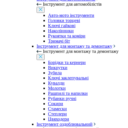
Інструмент для автомобілістів
Авто-мото інструменти
Головки торцеві
Ключі гайкові
Наколінники
Рукоятки та коміри
Тримачі біт
Інструмент для монтажу та демонтажу
Інструмент для монтажу та демонтажу
Борідки та кернери
Викрутки
Зубила
Ключі заклепувальні
Кувалди
Молотки
Рашпилі та напилки
Рубанки ручні
Сокири
Стамески
Степлери
Цвяходери
Інструмент оздоблювальний