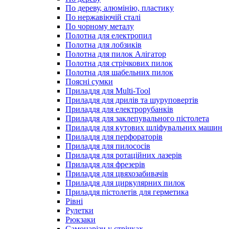
По дереву, алюмінію, пластику
По нержавіючій сталі
По чорному металу
Полотна для електропил
Полотна для лобзиків
Полотна для пилок Алігатор
Полотна для стрічкових пилок
Полотна для шабельних пилок
Поясні сумки
Приладдя для Multi-Tool
Приладдя для дрилів та шуруповертів
Приладдя для електрорубанків
Приладдя для заклепувального пістолета
Приладдя для кутових шліфувальних машин
Приладдя для перфораторів
Приладдя для пилососів
Приладдя для ротаційних лазерів
Приладдя для фрезерів
Приладдя для цвяхозабивачів
Приладдя для циркулярних пилок
Приладдя пістолетів для герметика
Рівні
Рулетки
Рюкзаки
Самонарізи у стрічках