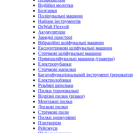
Відбійні молотки
Болгарки
Полірувальні машини
Набори інструментів
DeWalt Flexvolt
Акумулятори
Зарядні пристрої
Вібраційні шліфувальні машини
Ексцентрикові шліфувальні машини
Стрічкові шліфувальні машини
Прямошліфувальні машини (гравери)
Електрорубанки
Стрічкові напилки
Багатофункціональний інструмент (реноватор
Електролобзики
Різьбярі шпильки
Пилки торцювальні
Відрізні пилки (різаки)
Монтажні пилки
Дискові пилки
Стрічкові пили
Пилки циркулярні
Плиткорізи
Рейсмуси