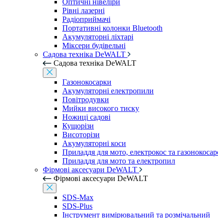
Оптичні нівеліри
Рівні лазерні
Радіоприймачі
Портативні колонки Bluetooth
Акумуляторні ліхтарі
Міксери будівельні
Садова техніка DeWALT
Садова техніка DeWALT
Газонокосарки
Акумуляторні електропили
Повітродувки
Мийки високого тиску
Ножиці садові
Кущорізи
Висоторізи
Акумуляторні коси
Приладдя для мото, електрокос та газонокосар
Приладдя для мото та електропил
Фірмові аксесуари DeWALT
Фірмові аксесуари DeWALT
SDS-Max
SDS-Plus
Інструмент вимірювальний та розмічальний