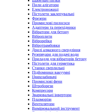
Шабельні пилки
Пили алігатори
Електроножиці
Пістолети заклепувальні
Фрезери
Промислові пилососи
Адаптери та перехідники
Вібратори для бетону
Віброплити
Віброрейки
Вібротрамбовки
Дрилі алмазного свердління
Резервуари для подачі води
Приладдя для вібраторів бетону
Пістолети для герметика
Станки сверлильні
Підйомники вакуумні
Цвяхозабивачі
Промислові фени
Штроборези
Компресори
Зварювальні інвертори
Плазморізи
Вентилятори
Вимірювальний інструмент