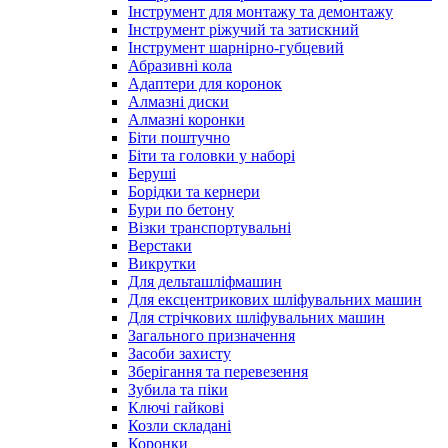
Інструмент для монтажу та демонтажу
Інструмент ріжучий та затискний
Інструмент шарнірно-губцевий
Абразивні кола
Адаптери для коронок
Алмазні диски
Алмазні коронки
Біти поштучно
Біти та головки у наборі
Беруші
Борідки та кернери
Бури по бетону
Візки транспортувальні
Верстаки
Викрутки
Для дельташліфмашин
Для ексцентрикових шліфувальних машин
Для стрічкових шліфувальних машин
Загального призначення
Засоби захисту
Зберігання та перевезення
Зубила та піки
Ключі гайкові
Козли складані
Коронки