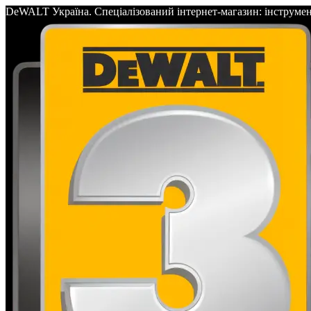
DeWALT Україна. Спеціалізований інтернет-магазин: інс