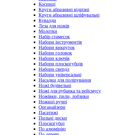
Косинці
Круги абразивні відрізні
Круги абразивні шліфувальні
Кувалди
Леза для ножів
Молотки
Набір стамесок
Набори інструментів
Набори викруток
Набори головок
Набори ключів
Набори плоскогубців
Набори свердл
Набори універсальні
Насадки для полірування
Ножі будівельні
Ножі для рубанка та рейсмусу
Ножівки, пили, лобзики
Ножиці ручні
Органайзери
Пасатижі
Пильні диски
Плоскогубці
По алюмінію
По дереву