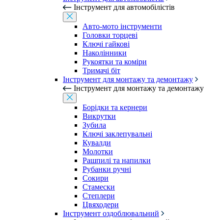
Інструмент для автомобілістів
Авто-мото інструменти
Головки торцеві
Ключі гайкові
Наколінники
Рукоятки та коміри
Тримачі біт
Інструмент для монтажу та демонтажу
Інструмент для монтажу та демонтажу
Борідки та кернери
Викрутки
Зубила
Ключі заклепувальні
Кувалди
Молотки
Рашпилі та напилки
Рубанки ручні
Сокири
Стамески
Степлери
Цвяходери
Інструмент оздоблювальний