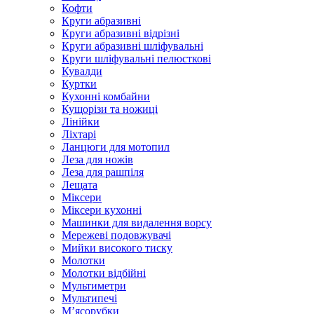
Кофти
Круги абразивні
Круги абразивні відрізні
Круги абразивні шліфувальні
Круги шліфувальні пелюсткові
Кувалди
Куртки
Кухонні комбайни
Кущорізи та ножиці
Лінійки
Ліхтарі
Ланцюги для мотопил
Леза для ножів
Леза для рашпіля
Лещата
Міксери
Міксери кухонні
Машинки для видалення ворсу
Мережеві подовжувачі
Мийки високого тиску
Молотки
Молотки відбійні
Мультиметри
Мультипечі
М’ясорубки