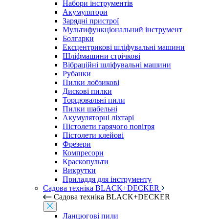
Набори інструментів
Акумулятори
Зарядні пристрої
Мультифункціональний інструмент
Болгарки
Ексцентрикові шліфувальні машини
Шліфмашини стрічкові
Вібраційні шліфувальні машини
Рубанки
Пилки лобзикові
Дискові пилки
Торцювальні пили
Пилки шабельні
Акумуляторні ліхтарі
Пістолети гарячого повітря
Пістолети клейові
Фрезери
Компресори
Краскопульти
Викрутки
Приладдя для інструменту
Садова техніка BLACK+DECKER
Садова техніка BLACK+DECKER
Ланцюгові пили