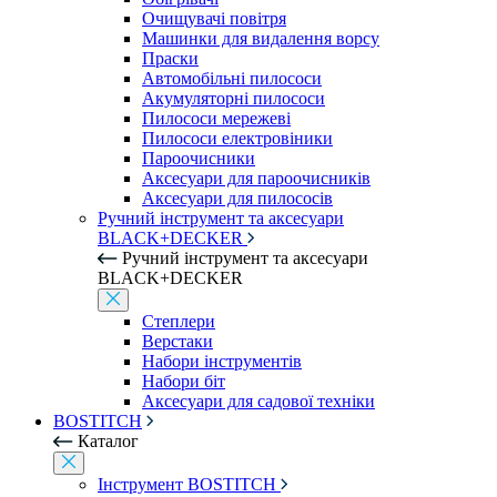
Очищувачі повітря
Машинки для видалення ворсу
Праски
Автомобільні пилососи
Акумуляторні пилососи
Пилососи мережеві
Пилососи електровіники
Пароочисники
Аксесуари для пароочисників
Аксесуари для пилососів
Ручний інструмент та аксесуари
BLACK+DECKER
Ручний інструмент та аксесуари
BLACK+DECKER
Степлери
Верстаки
Набори інструментів
Набори біт
Аксесуари для садової техніки
BOSTITCH
Каталог
Інструмент BOSTITCH