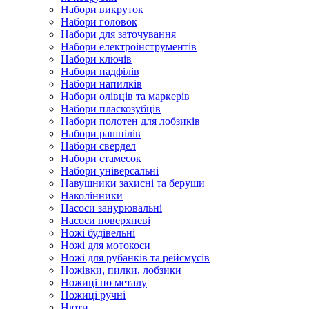
Набори викруток
Набори головок
Набори для заточування
Набори електроінструментів
Набори ключів
Набори надфілів
Набори напилків
Набори олівців та маркерів
Набори пласкозубців
Набори полотен для лобзиків
Набори рашпілів
Набори свердел
Набори стамесок
Набори універсальні
Навушники захисні та беруши
Наколінники
Насоси занурювальні
Насоси поверхневі
Ножі будівельні
Ножі для мотокоси
Ножі для рубанків та рейсмусів
Ножівки, пилки, лобзики
Ножиці по металу
Ножиці ручні
Нюти