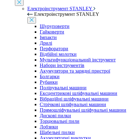
Електроінструмент STANLEY
Електроінструмент STANLEY
Шуруповерти
Гайковерти
Імпакти
Дрилі
Перфоратори
Відбійні молотки
Мультифункціональний інструмент
Набори інструментів
Акумулятори та зарядні пристрої
Болгарки
Рубанки
Полірувальні машини
Ексцентрикові шліфувальні машини
Вібраційні шліфувальні машини
Стрічкові шліфувальні машини
Прямошліфувальні шліфувальні машини
Дискові пилки
Торцювальні пили
Лобзики
Шабельні пилки
Акумуляторні викрутки