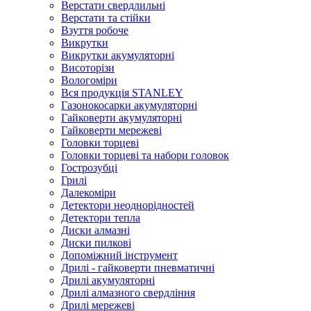
Верстати свердлильні
Верстати та стійки
Взуття робоче
Викрутки
Викрутки акумуляторні
Висоторізи
Вологоміри
Вся продукція STANLEY
Газонокосарки акумуляторні
Гайковерти акумуляторні
Гайковерти мережеві
Головки торцеві
Головки торцеві та набори головок
Гострозубці
Грилі
Далекоміри
Детектори неоднорідностей
Детектори тепла
Диски алмазні
Диски пилкові
Допоміжний інструмент
Дрилі - гайковерти пневматичні
Дрилі акумуляторні
Дрилі алмазного свердління
Дрилі мережеві