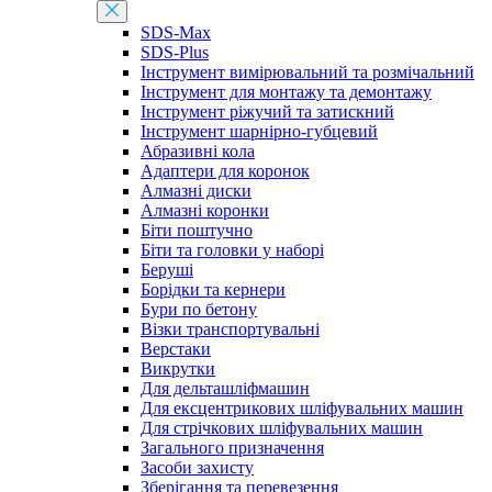
SDS-Max
SDS-Plus
Інструмент вимірювальний та розмічальний
Інструмент для монтажу та демонтажу
Інструмент ріжучий та затискний
Інструмент шарнірно-губцевий
Абразивні кола
Адаптери для коронок
Алмазні диски
Алмазні коронки
Біти поштучно
Біти та головки у наборі
Беруші
Борідки та кернери
Бури по бетону
Візки транспортувальні
Верстаки
Викрутки
Для дельташліфмашин
Для ексцентрикових шліфувальних машин
Для стрічкових шліфувальних машин
Загального призначення
Засоби захисту
Зберігання та перевезення