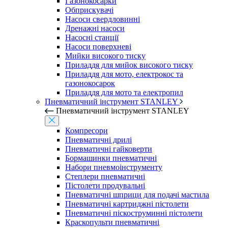
Газонокосарки
Обприскувачі
Насоси свердловинні
Дренажні насоси
Насосні станції
Насоси поверхневі
Мийки високого тиску
Приладдя для мийок високого тиску
Приладдя для мото, електрокос та
газонокосарок
Приладдя для мото та електропил
Пневматичний інструмент STANLEY
Пневматичний інструмент STANLEY
Компресори
Пневматичні дрилі
Пневматичні гайковерти
Бормашинки пневматичні
Набори пневмоінструменту
Степлери пневматичні
Пістолети продувальні
Пневматичні шприци для подачі мастила
Пневматичні картриджні пістолети
Пневматичні піскоструминні пістолети
Краскопульти пневматичні