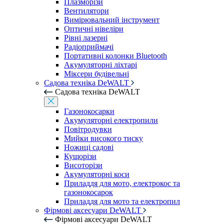
Плазморізи
Вентилятори
Вимірювальний інструмент
Оптичні нівеліри
Рівні лазерні
Радіоприймачі
Портативні колонки Bluetooth
Акумуляторні ліхтарі
Міксери будівельні
Садова техніка DeWALT
Садова техніка DeWALT
Газонокосарки
Акумуляторні електропили
Повітродувки
Мийки високого тиску
Ножиці садові
Кущорізи
Висоторізи
Акумуляторні коси
Приладдя для мото, електрокос та
газонокосарок
Приладдя для мото та електропил
Фірмові аксесуари DeWALT
Фірмові аксесуари DeWALT