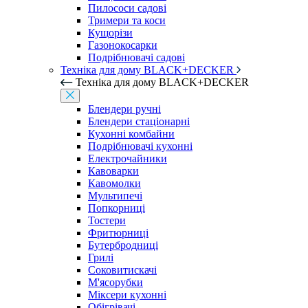
Пилососи садові
Тримери та коси
Кущорізи
Газонокосарки
Подрібнювачі садові
Техніка для дому BLACK+DECKER
Техніка для дому BLACK+DECKER
Блендери ручні
Блендери стаціонарні
Кухонні комбайни
Подрібнювачі кухонні
Електрочайники
Кавоварки
Кавомолки
Мультипечі
Попкорниці
Тостери
Фритюрниці
Бутербродниці
Грилі
Соковитискачі
М'ясорубки
Міксери кухонні
Обігрівачі