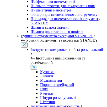
Шліфмашини пневматичні
Пневмопістолети для накачування шин
Пневматичні манометри
Фільтри для пневматичного інструменту
Приладдя для пневматичного інструменту
STANLEY
Шланги всмоктувальні
Шланги для стисненого повітря
Ручний інструмент та аксесуари STANLEY
Ручний інструмент та аксесуари STANLEY
Інструмент вимірювальний та розмічальний
Інструмент вимірювальний та
розмічальний
Кутники
Лінійки
Мультиметри
Порошок крейдяний
Рівні
Рулетки
Шнури розмічувальні
Штативи
Інструмент для автомобілістів