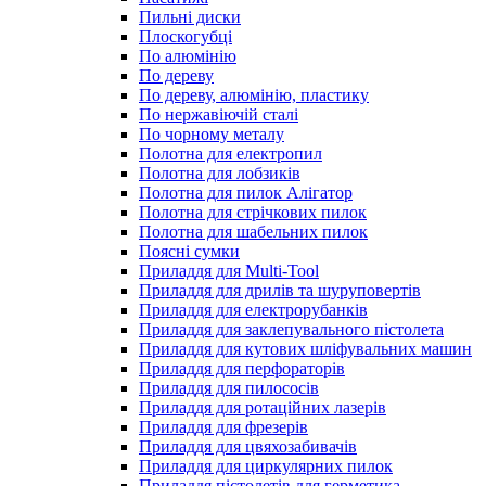
Пильні диски
Плоскогубці
По алюмінію
По дереву
По дереву, алюмінію, пластику
По нержавіючій сталі
По чорному металу
Полотна для електропил
Полотна для лобзиків
Полотна для пилок Алігатор
Полотна для стрічкових пилок
Полотна для шабельних пилок
Поясні сумки
Приладдя для Multi-Tool
Приладдя для дрилів та шуруповертів
Приладдя для електрорубанків
Приладдя для заклепувального пістолета
Приладдя для кутових шліфувальних машин
Приладдя для перфораторів
Приладдя для пилососів
Приладдя для ротаційних лазерів
Приладдя для фрезерів
Приладдя для цвяхозабивачів
Приладдя для циркулярних пилок
Приладдя пістолетів для герметика