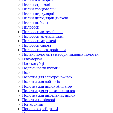
Пилки стрічкові
Пилки торцювальні
Пилки циркулярні
Пилки циркулярні дискові
Пилки шабельні
Пилососи
Пилососи автомобільні
Пилососи акумуляторні
Пилососи мережеві
Пилососи садові
Пилососи-електровіники
Пильні полотна та набори пильних полотен
Плазморізи
Плоскогубці
Подрібнювачі кухонні
Поло
Полотна для електроножівок
Полотна для лобзиків
Полотна для пилок Алігатор
Полотна для стрічкових пилок
Полотна для шабельних пилок
Полотна ножівкові
Попкорниці
Порошок крейдяний