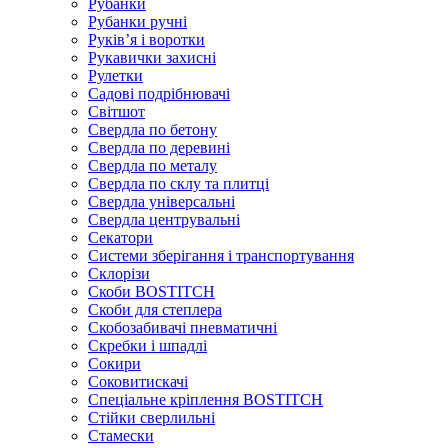
Рубанки
Рубанки ручні
Руківʼя і воротки
Рукавички захисні
Рулетки
Садові подрібнювачі
Світшот
Свердла по бетону
Свердла по деревині
Свердла по металу
Свердла по склу та плитці
Свердла універсальні
Свердла центрувальні
Секатори
Системи зберігання і транспортування
Склорізи
Скоби BOSTITCH
Скоби для степлера
Скобозабивачі пневматичні
Скребки і шпадлі
Сокири
Соковитискачі
Спеціальне кріплення BOSTITCH
Стійки сверлильні
Стамески