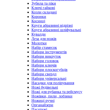
Зубила та піки
Ключі гайкові
Козли складані
Коронки
Косинці
Круги абразивні відрізні
Круги абразивні шліфувальні
Кувалди
Леза для ножів
Молотки
Набір стамесок
Набори інструментів
Набори викруток
Набори головок
Набори ключів
Набори плоскогубців
Набори свердл
Набори універсальні
Насадки для полірування
Ножі будівельні
Ножі для рубанка та рейсмусу
Ножівки, пили, лобзики
Ножиці ручні
Органайзери
Пасатижі