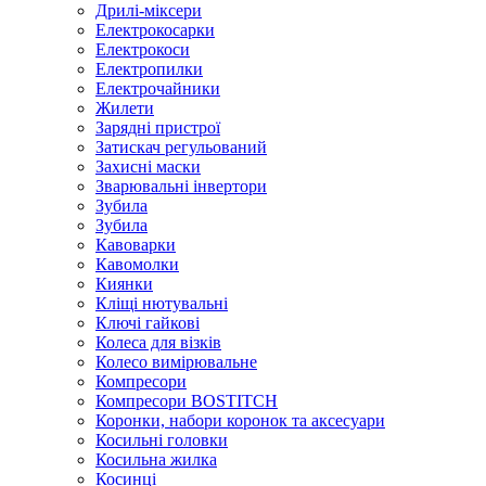
Дрилі-міксери
Електрокосарки
Електрокоси
Електропилки
Електрочайники
Жилети
Зарядні пристрої
Затискач регульований
Захисні маски
Зварювальні інвертори
Зубила
Зубила
Кавоварки
Кавомолки
Киянки
Кліщі нютувальні
Ключі гайкові
Колеса для візків
Колесо вимірювальне
Компресори
Компресори BOSTITCH
Коронки, набори коронок та аксесуари
Косильні головки
Косильна жилка
Косинці