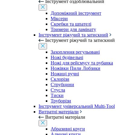
Інструмент оздоблювальний
Допоміжний інструмент
Міксери
Скребки та шпателі
Тримери для ламінату
Інструмент ріжучий та затискний
Інструмент ріжучий та затискний
Захоплення регульовані
Ножі будівельні
Ножі для рейсмусу та рубанка
Ножівки Пили Лобзики
Ножиці ручні
Склорізи
Струбцини
Стусла
Тиски
Труборізи
Інструмент універсальний Multi-Tool
Витратні матеріали
Витратні матеріали
Абразивні круги
Алмазні круги