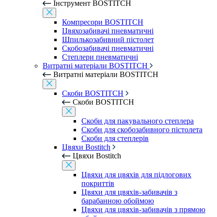
Інструмент BOSTITCH
Компресори BOSTITCH
Цвяхозабивачі пневматичні
Шпилькозабивний пістолет
Скобозабивачі пневматичні
Степлери пневматичні
Витратні матеріали BOSTITCH
Витратні матеріали BOSTITCH
Скоби BOSTITCH
Скоби BOSTITCH
Скоби для пакувального степлера
Скоби для скобозабивного пістолета
Скоби для степлерів
Цвяхи Bostitch
Цвяхи Bostitch
Цвяхи для цвяхів для підлогових
покриттів
Цвяхи для цвяхів-забивачів з
барабанною обоймою
Цвяхи для цвяхів-забивачів з прямою