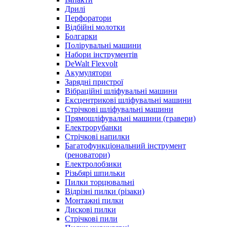
Дрилі
Перфоратори
Відбійні молотки
Болгарки
Полірувальні машини
Набори інструментів
DeWalt Flexvolt
Акумулятори
Зарядні пристрої
Вібраційні шліфувальні машини
Ексцентрикові шліфувальні машини
Стрічкові шліфувальні машини
Прямошліфувальні машини (гравери)
Електрорубанки
Стрічкові напилки
Багатофункціональний інструмент
(реноватори)
Електролобзики
Різьбярі шпильки
Пилки торцювальні
Відрізні пилки (різаки)
Монтажні пилки
Дискові пилки
Стрічкові пили