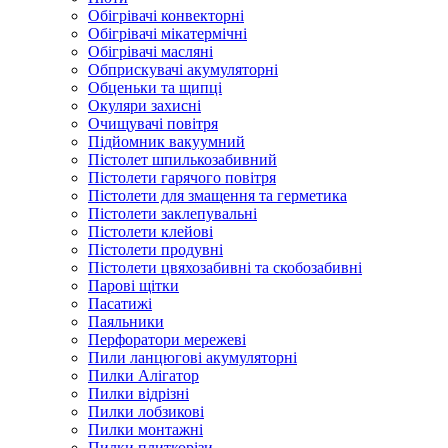
Обігрівачі конвекторні
Обігрівачі мікатермічні
Обігрівачі масляні
Обприскувачі акумуляторні
Обценьки та щипці
Окуляри захисні
Очищувачі повітря
Підйомник вакуумний
Пістолет шпилькозабивний
Пістолети гарячого повітря
Пістолети для змащення та герметика
Пістолети заклепувальні
Пістолети клейові
Пістолети продувні
Пістолети цвяхозабивні та скобозабивні
Парові щітки
Пасатижі
Паяльники
Перфоратори мережеві
Пили ланцюгові акумуляторні
Пилки Алігатор
Пилки відрізні
Пилки лобзикові
Пилки монтажні
Пилки плиткорізи