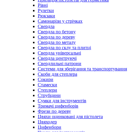
Рівні
Рулетки
Рюкзаки
Самонарізи у стрічках
Свердла
Свердла по бетону
Свердла по дереву
Свердла по металу
Свердла по склу та плитці
Свердла універсальні
Свердла центруючі
Свердлильні патрони
Системи для зберігання та транспортування
Скоби для степлера
Сокири
Стамески
Степлери
Струбцини
Сумки для інструментів
Тримачі цифенборів
Фрези по дереву
Цвяхи оцинковані для пістолета
Цвяходер
Цифенбори