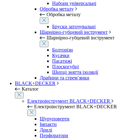
Набори універсальні
Обробка металу
Обробка металу
Бруски заточувальні
Шарнірно-губцевий інструмент
Шарнірно-губцевий інструмент
Болторізи
Кусачки
Пасатижі
Плоскогубці
Щипці зняття ізоляції
Драбини та стрем’янки
BLACK+DECKER
Каталог
Електроінструмент BLACK+DECKER
Електроінструмент BLACK+DECKER
Шуруповерти
Імпакти
Дрилі
Перфоратори