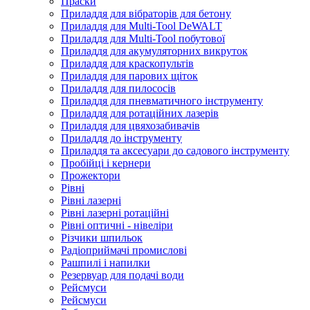
Праски
Приладдя для вібраторів для бетону
Приладдя для Multi-Tool DeWALT
Приладдя для Multi-Tool побутової
Приладдя для акумуляторних викруток
Приладдя для краскопультів
Приладдя для парових щіток
Приладдя для пилососів
Приладдя для пневматичного інструменту
Приладдя для ротаційних лазерів
Приладдя для цвяхозабивачів
Приладдя до інструменту
Приладдя та аксесуари до садового інструменту
Пробійці і кернери
Прожектори
Рівні
Рівні лазерні
Рівні лазерні ротаційні
Рівні оптичні - нівеліри
Різчики шпильок
Радіоприймачі промислові
Рашпилі і напилки
Резервуар для подачі води
Рейсмуси
Рейсмуси