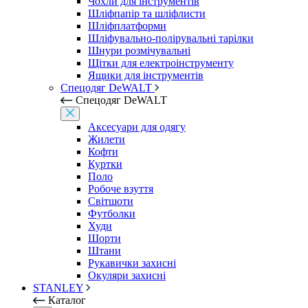
Чохли для інструментів
Шліфпапір та шліфлисти
Шліфплатформи
Шліфувально-полірувальні тарілки
Шнури розмічувальні
Щітки для електроінструменту
Ящики для інструментів
Спецодяг DeWALT
Спецодяг DeWALT
Аксесуари для одягу
Жилети
Кофти
Куртки
Поло
Робоче взуття
Світшоти
Футболки
Худи
Шорти
Штани
Рукавички захисні
Окуляри захисні
STANLEY
Каталог