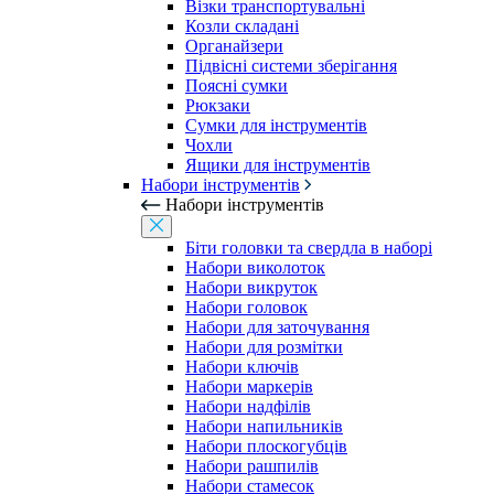
Візки транспортувальні
Козли складані
Органайзери
Підвісні системи зберігання
Поясні сумки
Рюкзаки
Сумки для інструментів
Чохли
Ящики для інструментів
Набори інструментів
Набори інструментів
Біти головки та свердла в наборі
Набори виколоток
Набори викруток
Набори головок
Набори для заточування
Набори для розмітки
Набори ключів
Набори маркерів
Набори надфілів
Набори напильників
Набори плоскогубців
Набори рашпилів
Набори стамесок