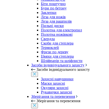
Біти поштучно
Бури по бетону
Заклепки
Леза для ножів
Леза для рашпилів
Пильні диски
Полотна для електропил
Полотна ножівкові
Свердла
Скоби для степлера
Термоклей
Фрези по дереву
Цвяхи для степлера
Шліфпапір та шліфлисти
Засоби індивідуального захисту
Засоби індивідуального захисту
Захисні навушники
Маски захисні
Окуляри захисні
Рукавички захисні
Зберігання та перевезення
Зберігання та перевезення