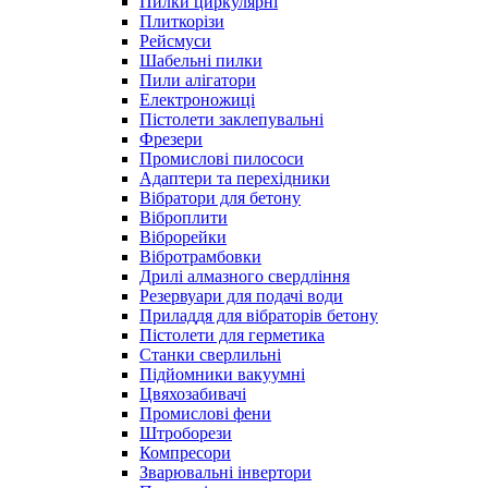
Пилки циркулярні
Плиткорізи
Рейсмуси
Шабельні пилки
Пили алігатори
Електроножиці
Пістолети заклепувальні
Фрезери
Промислові пилососи
Адаптери та перехідники
Вібратори для бетону
Віброплити
Віброрейки
Вібротрамбовки
Дрилі алмазного свердління
Резервуари для подачі води
Приладдя для вібраторів бетону
Пістолети для герметика
Станки сверлильні
Підйомники вакуумні
Цвяхозабивачі
Промислові фени
Штроборези
Компресори
Зварювальні інвертори