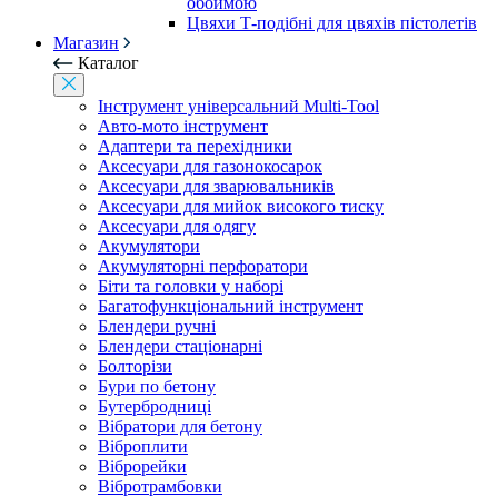
обоймою
Цвяхи Т-подібні для цвяхів пістолетів
Магазин
Каталог
Інструмент універсальний Multi-Tool
Авто-мото інструмент
Адаптери та перехідники
Аксесуари для газонокосарок
Аксесуари для зварювальників
Аксесуари для мийок високого тиску
Аксесуари для одягу
Акумулятори
Акумуляторні перфоратори
Біти та головки у наборі
Багатофункціональний інструмент
Блендери ручні
Блендери стаціонарні
Болторізи
Бури по бетону
Бутербродниці
Вібратори для бетону
Віброплити
Віброрейки
Вібротрамбовки