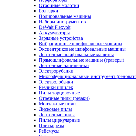
Отбойные молотки
Болгарки
Полировальные машины
Наборы инструментов
DeWalt Flexvolt
Аккумуляторы
Зарядные устройства
Вибрационные шлифовальные машины
Эксцентриковые шлифовальные машины
Ленточные шлифовальные машины
Прямошлифовальные машины (граверы)
Ленточные напильники
Электрорубанки
Многофункциональный инструмент (реноват
Электролобзики
Резчики шпилек
Пилы торцовочные
Отрезные пилы (резаки)
Монтажные пилы
Дисковые пилы
Ленточные пилы
Пилы циркулярные
Плиткорезы
Рейсмусы