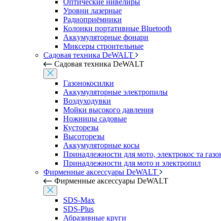
Оптические нивелиры
Уровни лазерные
Радиоприёмники
Колонки портативные Bluetooth
Аккумуляторные фонари
Миксеры строительные
Садовая техника DeWALT
Садовая техника DeWALT
Газонокосилки
Аккумуляторные электропилы
Воздуходувки
Мойки высокого давления
Ножницы садовые
Кусторезы
Высоторезы
Аккумуляторные косы
Принадлежности для мото, электрокос та газ
Принадлежности для мото и электропил
Фирменные аксессуары DeWALT
Фирменные аксессуары DeWALT
SDS-Max
SDS-Plus
Абразивные круги