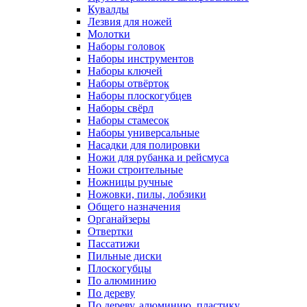
Кувалды
Лезвия для ножей
Молотки
Наборы головок
Наборы инструментов
Наборы ключей
Наборы отвёрток
Наборы плоскогубцев
Наборы свёрл
Наборы стамесок
Наборы универсальные
Насадки для полировки
Ножи для рубанка и рейсмуса
Ножи строительные
Ножницы ручные
Ножовки, пилы, лобзики
Общего назначения
Органайзеры
Отвертки
Пассатижи
Пильные диски
Плоскогубцы
По алюминию
По дереву
По дереву, алюминию, пластику