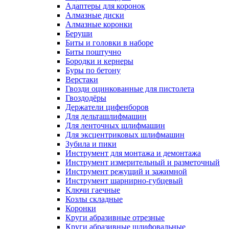
Адаптеры для коронок
Алмазные диски
Алмазные коронки
Беруши
Биты и головки в наборе
Биты поштучно
Бородки и кернеры
Буры по бетону
Верстаки
Гвозди оцинкованные для пистолета
Гвоздодёры
Держатели цифенборов
Для дельташлифмашин
Для ленточных шлифмашин
Для эксцентриковых шлифмашин
Зубила и пики
Инструмент для монтажа и демонтажа
Инструмент измерительный и разметочный
Инструмент режущий и зажимной
Инструмент шарнирно-губцевый
Ключи гаечные
Козлы складные
Коронки
Круги абразивные отрезные
Круги абразивные шлифовальные