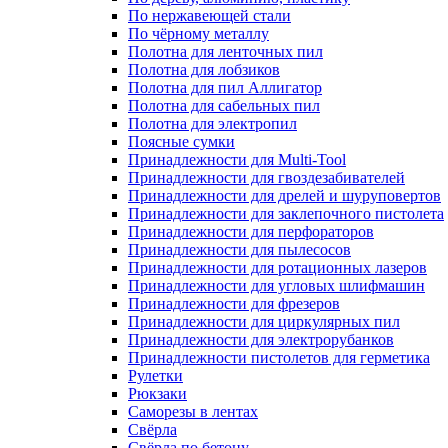
По нержавеющей стали
По чёрному металлу
Полотна для ленточных пил
Полотна для лобзиков
Полотна для пил Аллигатор
Полотна для сабельных пил
Полотна для электропил
Поясные сумки
Принадлежности для Multi-Tool
Принадлежности для гвоздезабивателей
Принадлежности для дрелей и шуруповертов
Принадлежности для заклепочного пистолета
Принадлежности для перфораторов
Принадлежности для пылесосов
Принадлежности для ротационных лазеров
Принадлежности для угловых шлифмашин
Принадлежности для фрезеров
Принадлежности для циркулярных пил
Принадлежности для электрорубанков
Принадлежности пистолетов для герметика
Рулетки
Рюкзаки
Саморезы в лентах
Свёрла
Свёрла по бетону