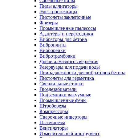
Сабельные пилы
Пилы аллигаторы
Электроножницы
Пистолеты заклепочные
Фрезеры
Промышленные пылесосы
Адаптеры и переходники
Вибраторы для бетона
Виброплиты
Виброрейки
Вибротрамбовки
Дрели алмазного сверления
Резервуары для подачи воды
Принадлежности для вибраторов бетона
Пистолеты для герметика
Сверлильные станки
Гвоздезабиватели
Подъемники вакуумные
Промышленные фены
Штроборезы
Компрессоры
Сварочные инверторы
Плазморезы
Вентиляторы
Измерительный инструмент