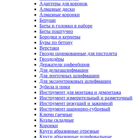
Адаптеры для коронок
Алмазные диски
Алмазные коронки
Беруши
Биты и головки в наборе
Биты поштучно
Бородки и кернеры
Буры по бетону
Верстаки
Гвозди оцинкованные для пистолета
Гвоздодёры
Держатели цифенборов
Для дельташлифмашин
Для ленточных шлифмашин
Для эксцентриковых шлифмашин
Зубила и пики
Инструмент для монтажа и демонтажа
Инструмент измерительный и разметочный
Инструмент режущий и зажимной
Инструмент шарнирно-губцевый
Ключи гаечные
Козлы складные
Коронки
Круги абразивные отрезные
Круги абразивные шлифовальные