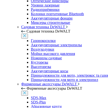
Оптические нивелиры
Уровни лазерные
Радиоприёмники
Колонки портативные Bluetooth
Аккумуляторные фонари
Миксеры строительные
Садовая техника DeWALT
Садовая техника DeWALT
Газонокосилки
Аккумуляторные электропилы
Воздуходувки
Мойки высокого давления
Ножницы садовые
Кусторезы
Высоторезы
Аккумуляторные косы
Принадлежности для мото, электрокос та газ
Принадлежности для мото и электропил
Фирменные аксессуары DeWALT
Фирменные аксессуары DeWALT
SDS-Max
SDS-Plus
Абразивные круги