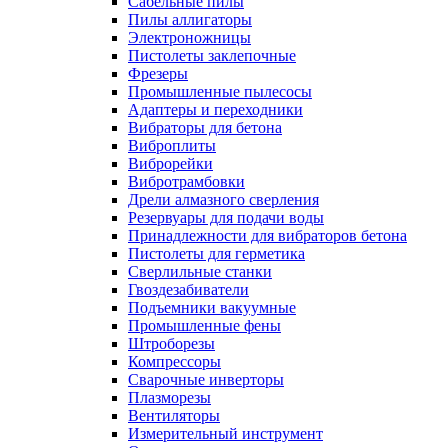
Сабельные пилы
Пилы аллигаторы
Электроножницы
Пистолеты заклепочные
Фрезеры
Промышленные пылесосы
Адаптеры и переходники
Вибраторы для бетона
Виброплиты
Виброрейки
Вибротрамбовки
Дрели алмазного сверления
Резервуары для подачи воды
Принадлежности для вибраторов бетона
Пистолеты для герметика
Сверлильные станки
Гвоздезабиватели
Подъемники вакуумные
Промышленные фены
Штроборезы
Компрессоры
Сварочные инверторы
Плазморезы
Вентиляторы
Измерительный инструмент