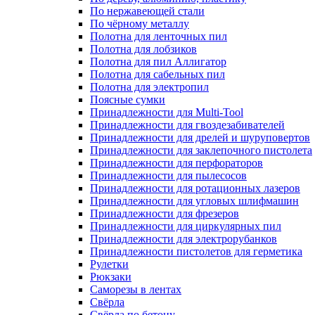
По нержавеющей стали
По чёрному металлу
Полотна для ленточных пил
Полотна для лобзиков
Полотна для пил Аллигатор
Полотна для сабельных пил
Полотна для электропил
Поясные сумки
Принадлежности для Multi-Tool
Принадлежности для гвоздезабивателей
Принадлежности для дрелей и шуруповертов
Принадлежности для заклепочного пистолета
Принадлежности для перфораторов
Принадлежности для пылесосов
Принадлежности для ротационных лазеров
Принадлежности для угловых шлифмашин
Принадлежности для фрезеров
Принадлежности для циркулярных пил
Принадлежности для электрорубанков
Принадлежности пистолетов для герметика
Рулетки
Рюкзаки
Саморезы в лентах
Свёрла
Свёрла по бетону