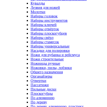
Кувалды
Лезвия для ножей
Молотки
Наборы головок
Наборы инструментов
Наборы ключей
Наборы отвёрток
Наборы плоскогубцев
Наборы свёрл
Наборы стамесок
Наборы универсальные
Насадки для полировки
Ножи для рубанка и рейсмуса
Ножи строительные
Ножницы ручные
Ножовки, пилы, лобзики
Общего назначения
Органайзеры
Отвертки
Пассатижи
Пильные диски
Плоскогубцы
По алюминию
По дереву
По дереву, алюминию, пластику