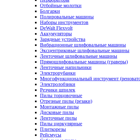
Отбойные молотки
Болгарки
Полировальные машины
Наборы инструментов
DeWalt Flexvolt
Аккумуляторы
Зарядные устройства
Вибрационные шлифовальные машины
Эксцентриковые шлифовальные машины
Ленточные шлифовальные машины
Прямошлифовальные машины (граверы)
Ленточные напильники
Электрорубанки
Многофункциональный инструмент (реноват
Электролобзики
Резчики шпилек
Пилы торцовочные
Отрезные пилы (резаки)
Монтажные пилы
Дисковые пилы
Ленточные пилы
Пилы циркулярные
Плиткорезы
Рейсмусы