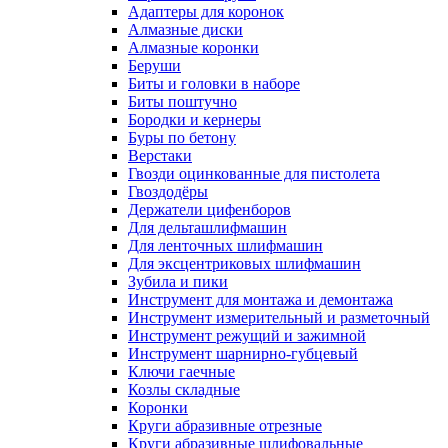
Адаптеры для коронок
Алмазные диски
Алмазные коронки
Беруши
Биты и головки в наборе
Биты поштучно
Бородки и кернеры
Буры по бетону
Верстаки
Гвозди оцинкованные для пистолета
Гвоздодёры
Держатели цифенборов
Для дельташлифмашин
Для ленточных шлифмашин
Для эксцентриковых шлифмашин
Зубила и пики
Инструмент для монтажа и демонтажа
Инструмент измерительный и разметочный
Инструмент режущий и зажимной
Инструмент шарнирно-губцевый
Ключи гаечные
Козлы складные
Коронки
Круги абразивные отрезные
Круги абразивные шлифовальные