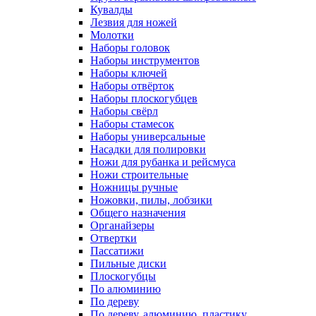
Кувалды
Лезвия для ножей
Молотки
Наборы головок
Наборы инструментов
Наборы ключей
Наборы отвёрток
Наборы плоскогубцев
Наборы свёрл
Наборы стамесок
Наборы универсальные
Насадки для полировки
Ножи для рубанка и рейсмуса
Ножи строительные
Ножницы ручные
Ножовки, пилы, лобзики
Общего назначения
Органайзеры
Отвертки
Пассатижи
Пильные диски
Плоскогубцы
По алюминию
По дереву
По дереву, алюминию, пластику