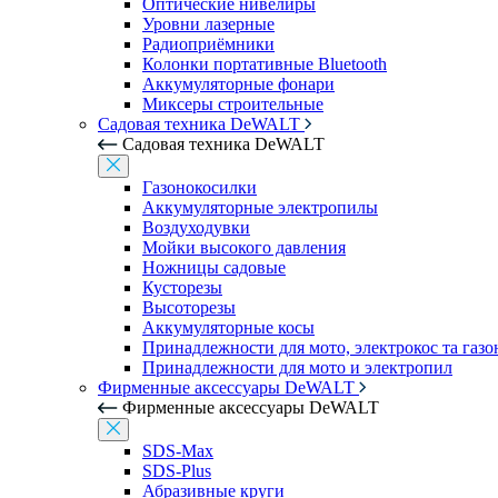
Оптические нивелиры
Уровни лазерные
Радиоприёмники
Колонки портативные Bluetooth
Аккумуляторные фонари
Миксеры строительные
Садовая техника DeWALT
Садовая техника DeWALT
Газонокосилки
Аккумуляторные электропилы
Воздуходувки
Мойки высокого давления
Ножницы садовые
Кусторезы
Высоторезы
Аккумуляторные косы
Принадлежности для мото, электрокос та газ
Принадлежности для мото и электропил
Фирменные аксессуары DeWALT
Фирменные аксессуары DeWALT
SDS-Max
SDS-Plus
Абразивные круги