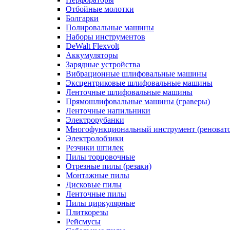
Отбойные молотки
Болгарки
Полировальные машины
Наборы инструментов
DeWalt Flexvolt
Аккумуляторы
Зарядные устройства
Вибрационные шлифовальные машины
Эксцентриковые шлифовальные машины
Ленточные шлифовальные машины
Прямошлифовальные машины (граверы)
Ленточные напильники
Электрорубанки
Многофункциональный инструмент (реноват
Электролобзики
Резчики шпилек
Пилы торцовочные
Отрезные пилы (резаки)
Монтажные пилы
Дисковые пилы
Ленточные пилы
Пилы циркулярные
Плиткорезы
Рейсмусы