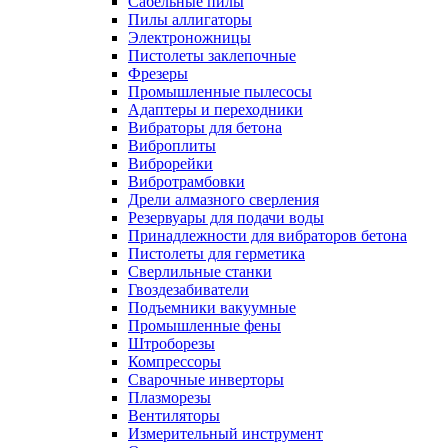
Сабельные пилы
Пилы аллигаторы
Электроножницы
Пистолеты заклепочные
Фрезеры
Промышленные пылесосы
Адаптеры и переходники
Вибраторы для бетона
Виброплиты
Виброрейки
Вибротрамбовки
Дрели алмазного сверления
Резервуары для подачи воды
Принадлежности для вибраторов бетона
Пистолеты для герметика
Сверлильные станки
Гвоздезабиватели
Подъемники вакуумные
Промышленные фены
Штроборезы
Компрессоры
Сварочные инверторы
Плазморезы
Вентиляторы
Измерительный инструмент