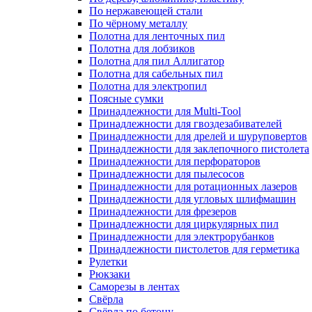
По нержавеющей стали
По чёрному металлу
Полотна для ленточных пил
Полотна для лобзиков
Полотна для пил Аллигатор
Полотна для сабельных пил
Полотна для электропил
Поясные сумки
Принадлежности для Multi-Tool
Принадлежности для гвоздезабивателей
Принадлежности для дрелей и шуруповертов
Принадлежности для заклепочного пистолета
Принадлежности для перфораторов
Принадлежности для пылесосов
Принадлежности для ротационных лазеров
Принадлежности для угловых шлифмашин
Принадлежности для фрезеров
Принадлежности для циркулярных пил
Принадлежности для электрорубанков
Принадлежности пистолетов для герметика
Рулетки
Рюкзаки
Саморезы в лентах
Свёрла
Свёрла по бетону