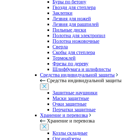
Буры по бетону
Гвозди для степлера
Заклепки
Лезвия для ножей
Лезвия для рашпилей
Пильные диски
Полотна для электропил
Полотна ножовочные
Сверла
Скобы для степлера
Термоклей
Фрезы по дереву
Шлифбумага и шлифлисты
Средства индивидуальной защиты
Средства индивидуальной защиты
Защитные наушники
Маски защитные
Очки защитные
Перчатки защитные
Хранение и перевозка
Хранение и перевозка
Козлы складные
Органайзеры