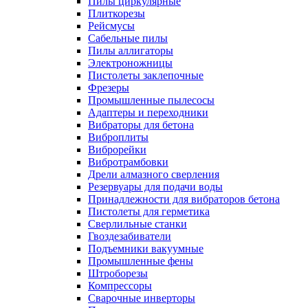
Пилы циркулярные
Плиткорезы
Рейсмусы
Сабельные пилы
Пилы аллигаторы
Электроножницы
Пистолеты заклепочные
Фрезеры
Промышленные пылесосы
Адаптеры и переходники
Вибраторы для бетона
Виброплиты
Виброрейки
Вибротрамбовки
Дрели алмазного сверления
Резервуары для подачи воды
Принадлежности для вибраторов бетона
Пистолеты для герметика
Сверлильные станки
Гвоздезабиватели
Подъемники вакуумные
Промышленные фены
Штроборезы
Компрессоры
Сварочные инверторы