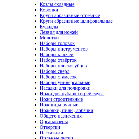
Козлы складные
Коронки
Круги абразивные отрезные
Круги абразивные шлифовальные
Кувалды
Лезвия для ножей
Молотки
Наборы головок
Наборы инструментов
Наборы ключей
Наборы отвёрток
Наборы плоскогубцев
Наборы свёрл
Наборы стамесок
Наборы универсальные
Насадки для полировки
Ножи для рубанка и рейсмуса
Ножи строительные
Ножницы ручные
Ножовки, пилы, лобзики
Общего назначения
Органайзеры
Отвертки
Пассатижи
Пильные диски