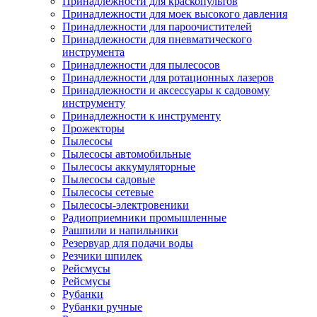
Принадлежности для краскопультов
Принадлежности для моек высокого давления
Принадлежности для пароочистителей
Принадлежности для пневматического
инструмента
Принадлежности для пылесосов
Принадлежности для ротационных лазеров
Принадлежности и аксессуары к садовому
инструменту
Принадлежности к инструменту
Прожекторы
Пылесосы
Пылесосы автомобильные
Пылесосы аккумуляторные
Пылесосы садовые
Пылесосы сетевые
Пылесосы-электровеники
Радиоприемники промышленные
Рашпили и напильники
Резервуар для подачи воды
Резчики шпилек
Рейсмусы
Рейсмусы
Рубанки
Рубанки ручные