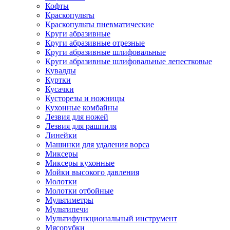
Кофты
Краскопульты
Краскопульты пневматические
Круги абразивные
Круги абразивные отрезные
Круги абразивные шлифовальные
Круги абразивные шлифовальные лепестковые
Кувалды
Куртки
Кусачки
Кусторезы и ножницы
Кухонные комбайны
Лезвия для ножей
Лезвия для рашпиля
Линейки
Машинки для удаления ворса
Миксеры
Миксеры кухонные
Мойки высокого давления
Молотки
Молотки отбойные
Мультиметры
Мультипечи
Мультифункциональный инструмент
Мясорубки