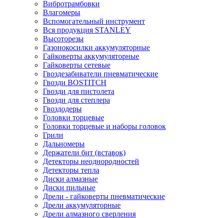
Вибротрамбовки
Влагомеры
Вспомогательный инструмент
Вся продукция STANLEY
Высоторезы
Газонокосилки аккумуляторные
Гайковерты аккумуляторные
Гайковерты сетевые
Гвоздезабиватели пневматические
Гвозди BOSTITCH
Гвозди для пистолета
Гвозди для степлера
Гвоздодеры
Головки торцевые
Головки торцевые и наборы головок
Грили
Дальномеры
Держатели бит (вставок)
Детекторы неоднородностей
Детекторы тепла
Диски алмазные
Диски пильные
Дрели - гайковерты пневматические
Дрели аккумуляторные
Дрели алмазного сверления