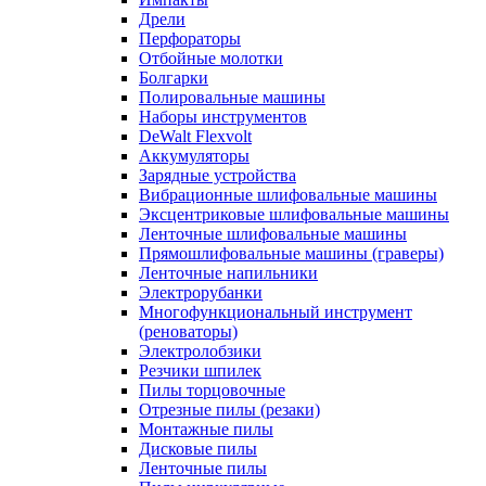
Дрели
Перфораторы
Отбойные молотки
Болгарки
Полировальные машины
Наборы инструментов
DeWalt Flexvolt
Аккумуляторы
Зарядные устройства
Вибрационные шлифовальные машины
Эксцентриковые шлифовальные машины
Ленточные шлифовальные машины
Прямошлифовальные машины (граверы)
Ленточные напильники
Электрорубанки
Многофункциональный инструмент
(реноваторы)
Электролобзики
Резчики шпилек
Пилы торцовочные
Отрезные пилы (резаки)
Монтажные пилы
Дисковые пилы
Ленточные пилы