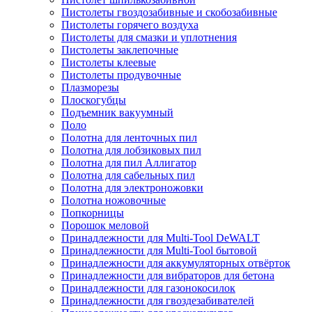
Пистолеты гвоздозабивные и скобозабивные
Пистолеты горячего воздуха
Пистолеты для смазки и уплотнения
Пистолеты заклепочные
Пистолеты клеевые
Пистолеты продувочные
Плазморезы
Плоскогубцы
Подъемник вакуумный
Поло
Полотна для ленточных пил
Полотна для лобзиковых пил
Полотна для пил Аллигатор
Полотна для сабельных пил
Полотна для электроножовки
Полотна ножовочные
Попкорницы
Порошок меловой
Принадлежности для Multi-Tool DeWALT
Принадлежности для Multi-Tool бытовой
Принадлежности для аккумуляторных отвёрток
Принадлежности для вибраторов для бетона
Принадлежности для газонокосилок
Принадлежности для гвоздезабивателей