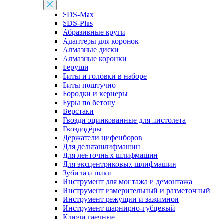
SDS-Max
SDS-Plus
Абразивные круги
Адаптеры для коронок
Алмазные диски
Алмазные коронки
Беруши
Биты и головки в наборе
Биты поштучно
Бородки и кернеры
Буры по бетону
Верстаки
Гвозди оцинкованные для пистолета
Гвоздодёры
Держатели цифенборов
Для дельташлифмашин
Для ленточных шлифмашин
Для эксцентриковых шлифмашин
Зубила и пики
Инструмент для монтажа и демонтажа
Инструмент измерительный и разметочный
Инструмент режущий и зажимной
Инструмент шарнирно-губцевый
Ключи гаечные