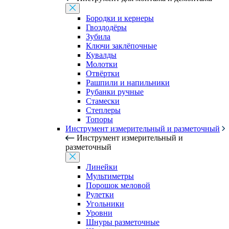
Бородки и кернеры
Гвоздодёры
Зубила
Ключи заклёпочные
Кувалды
Молотки
Отвёртки
Рашпили и напильники
Рубанки ручные
Стамески
Степлеры
Топоры
Инструмент измерительный и разметочный
Инструмент измерительный и
разметочный
Линейки
Мультиметры
Порошок меловой
Рулетки
Угольники
Уровни
Шнуры разметочные