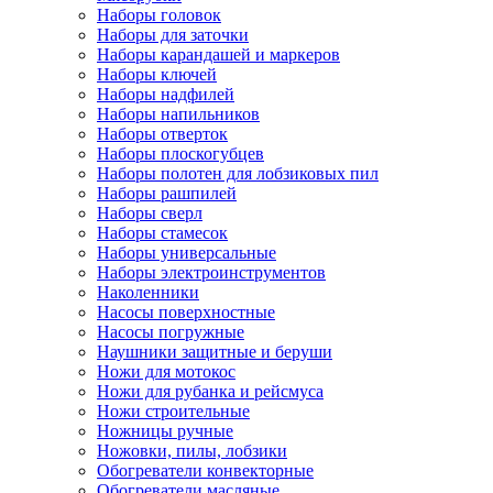
Наборы головок
Наборы для заточки
Наборы карандашей и маркеров
Наборы ключей
Наборы надфилей
Наборы напильников
Наборы отверток
Наборы плоскогубцев
Наборы полотен для лобзиковых пил
Наборы рашпилей
Наборы сверл
Наборы стамесок
Наборы универсальные
Наборы электроинструментов
Наколенники
Насосы поверхностные
Насосы погружные
Наушники защитные и беруши
Ножи для мотокос
Ножи для рубанка и рейсмуса
Ножи строительные
Ножницы ручные
Ножовки, пилы, лобзики
Обогреватели конвекторные
Обогреватели масляные