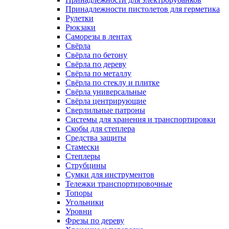
Принадлежности пистолетов для герметика
Рулетки
Рюкзаки
Саморезы в лентах
Свёрла
Свёрла по бетону
Свёрла по дереву
Свёрла по металлу
Свёрла по стеклу и плитке
Свёрла универсальные
Свёрла центрирующие
Сверлильные патроны
Системы для хранения и транспортировки
Скобы для степлера
Средства защиты
Стамески
Степлеры
Струбцины
Сумки для инструментов
Тележки транспортировочные
Топоры
Угольники
Уровни
Фрезы по дереву