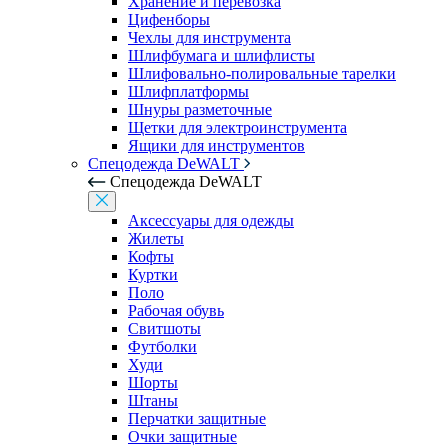
Хранение и перевозка
Цифенборы
Чехлы для инструмента
Шлифбумага и шлифлисты
Шлифовально-полировальные тарелки
Шлифплатформы
Шнуры разметочные
Щетки для электроинструмента
Ящики для инструментов
Спецодежда DeWALT
Спецодежда DeWALT
Аксессуары для одежды
Жилеты
Кофты
Куртки
Поло
Рабочая обувь
Свитшоты
Футболки
Худи
Шорты
Штаны
Перчатки защитные
Очки защитные