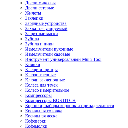
Дрели миксеры
Дрели сетевые
Жилеты
Заклепки
Зарядные устройства
Захват регулируемый
Защитные маски
Зубила
Зубила и пики
Измельчители кухонные
Измельчители садовые
Инструмент универсальный Multi-Tool
Киянки
Клещи и щипцы
Ключи гаечные
Ключи заклепочные
Колеса для тачек
Колесо измерительное
Компрессоры
Компрессоры BOSTITCH
Коронки, наборы коронок и принадлежности
Косильная головка
Косильная леска
Кофеварки
Кофемолки