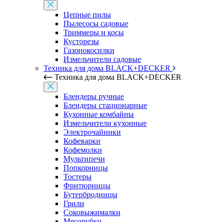
Цепные пилы
Пылесосы садовые
Триммеры и косы
Кусторезы
Газонокосилки
Измельчители садовые
Техника для дома BLACK+DECKER
Техника для дома BLACK+DECKER
Блендеры ручные
Блендеры стационарные
Кухонные комбайны
Измельчители кухонные
Электрочайники
Кофеварки
Кофемолки
Мультипечи
Попкорницы
Тостеры
Фритюрницы
Бутербродницы
Грили
Соковыжималки
Мясорубки