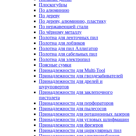
Плоскогубцы
По алюминию
По дереву
По дереву, алюминию, пластику
По нержавеющей стали
По чёрному металлу
Полотна для ленточных пил
Полотна для лобзиков
Полотна для пил Аллигатор
Полотна для сабельных пил
Полотна для электропил
Поясные сумки
Принадлежности для Multi-Tool
Принадлежности для гвоздезабивателей
Принадлежности для дрелей и
шуруповертов
Принадлежности для заклепочного
пистолета
Принадлежности для перфораторов
Принадлежности для пылесосов
Принадлежности для ротационных лазеров
Принадлежности для угловых шлифмашин
Принадлежности для фрезеров
Принадлежности для циркулярных пил
Принадлежности для электрорубанков