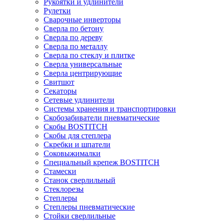
Рукоятки и удлинители
Рулетки
Сварочные инверторы
Сверла по бетону
Сверла по дереву
Сверла по металлу
Сверла по стеклу и плитке
Сверла универсальные
Сверла центрирующие
Свитшот
Секаторы
Сетевые удлинители
Системы хранения и транспортировки
Скобозабиватели пневматические
Скобы BOSTITCH
Скобы для степлера
Скребки и шпатели
Соковыжималки
Специальный крепеж BOSTITCH
Стамески
Станок сверлильный
Стеклорезы
Степлеры
Степлеры пневматические
Стойки сверлильные