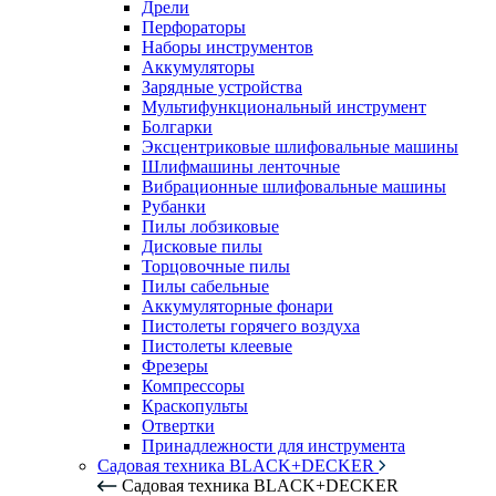
Дрели
Перфораторы
Наборы инструментов
Аккумуляторы
Зарядные устройства
Мультифункциональный инструмент
Болгарки
Эксцентриковые шлифовальные машины
Шлифмашины ленточные
Вибрационные шлифовальные машины
Рубанки
Пилы лобзиковые
Дисковые пилы
Торцовочные пилы
Пилы сабельные
Аккумуляторные фонари
Пистолеты горячего воздуха
Пистолеты клеевые
Фрезеры
Компрессоры
Краскопульты
Отвертки
Принадлежности для инструмента
Садовая техника BLACK+DECKER
Садовая техника BLACK+DECKER