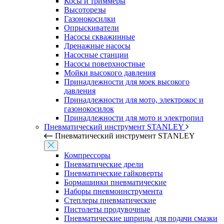
Косы и триммеры
Высоторезы
Газонокосилки
Опрыскиватели
Насосы скважинные
Дренажные насосы
Насосные станции
Насосы поверхностные
Мойки высокого давления
Принадлежности для моек высокого
давления
Принадлежности для мото, электрокос и
газонокосилок
Принадлежности для мото и электропил
Пневматический инструмент STANLEY
Пневматический инструмент STANLEY
Компрессоры
Пневматические дрели
Пневматические гайковерты
Бормашинки пневматические
Наборы пневмоинструмента
Степлеры пневматические
Пистолеты продувочные
Пневматические шприцы для подачи смазки