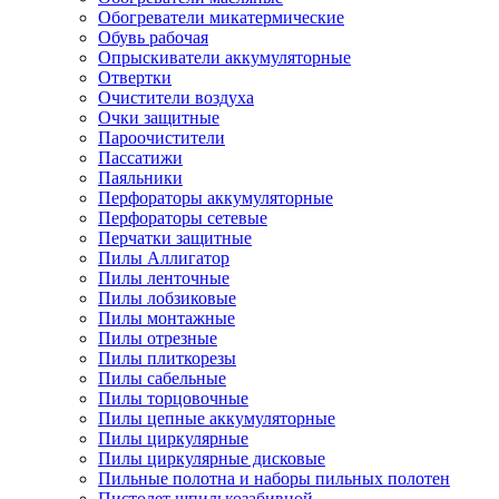
Обогреватели микатермические
Обувь рабочая
Опрыскиватели аккумуляторные
Отвертки
Очистители воздуха
Очки защитные
Пароочистители
Пассатижи
Паяльники
Перфораторы аккумуляторные
Перфораторы сетевые
Перчатки защитные
Пилы Аллигатор
Пилы ленточные
Пилы лобзиковые
Пилы монтажные
Пилы отрезные
Пилы плиткорезы
Пилы сабельные
Пилы торцовочные
Пилы цепные аккумуляторные
Пилы циркулярные
Пилы циркулярные дисковые
Пильные полотна и наборы пильных полотен
Пистолет шпилькозабивной