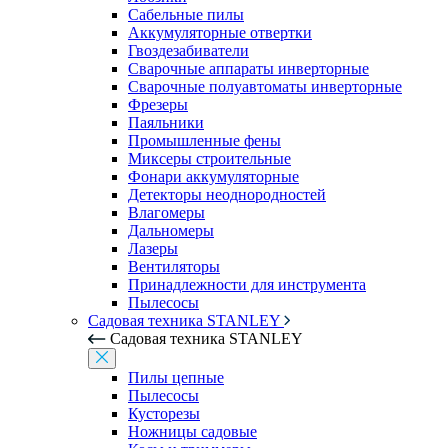
Сабельные пилы
Аккумуляторные отвертки
Гвоздезабиватели
Сварочные аппараты инверторные
Сварочные полуавтоматы инверторные
Фрезеры
Паяльники
Промышленные фены
Миксеры строительные
Фонари аккумуляторные
Детекторы неоднородностей
Влагомеры
Дальномеры
Лазеры
Вентиляторы
Принадлежности для инструмента
Пылесосы
Садовая техника STANLEY
Садовая техника STANLEY
Пилы цепные
Пылесосы
Кусторезы
Ножницы садовые