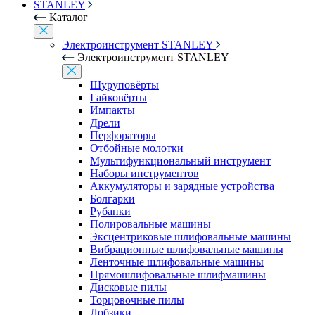
STANLEY
Каталог
Электроинструмент STANLEY
Электроинструмент STANLEY
Шуруповёрты
Гайковёрты
Импакты
Дрели
Перфораторы
Отбойные молотки
Мультифункциональный инструмент
Наборы инструментов
Аккумуляторы и зарядные устройства
Болгарки
Рубанки
Полировальные машины
Эксцентриковые шлифовальные машины
Вибрационные шлифовальные машины
Ленточные шлифовальные машины
Прямошлифовальные шлифмашины
Дисковые пилы
Торцовочные пилы
Лобзики