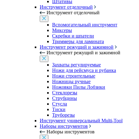
Штативы
Инструмент отделочный
Инструмент отделочный
Вспомогательный инструмент
Миксеры
Скребки и шпатели
Триммеры для ламината
Инструмент режущий и зажимной
Инструмент режущий и зажимной
Захваты регулируемые
Ножи для рейсмуса и рубанка
Ножи строительные
Ножницы ручные
Ножовки Пилы Лобзики
Стеклорезы
Струбцины
Стусла
Тиски
Труборезы
Инструмент универсальный Multi-Tool
Наборы инструментов
Наборы инструментов