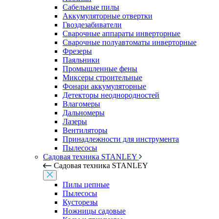
Сабельные пилы
Аккумуляторные отвертки
Гвоздезабиватели
Сварочные аппараты инверторные
Сварочные полуавтоматы инверторные
Фрезеры
Паяльники
Промышленные фены
Миксеры строительные
Фонари аккумуляторные
Детекторы неоднородностей
Влагомеры
Дальномеры
Лазеры
Вентиляторы
Принадлежности для инструмента
Пылесосы
Садовая техника STANLEY
Садовая техника STANLEY
Пилы цепные
Пылесосы
Кусторезы
Ножницы садовые