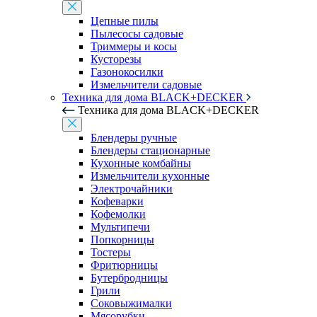
Цепные пилы
Пылесосы садовые
Триммеры и косы
Кусторезы
Газонокосилки
Измельчители садовые
Техника для дома BLACK+DECKER
Техника для дома BLACK+DECKER
Блендеры ручные
Блендеры стационарные
Кухонные комбайны
Измельчители кухонные
Электрочайники
Кофеварки
Кофемолки
Мультипечи
Попкорницы
Тостеры
Фритюрницы
Бутербродницы
Грили
Соковыжималки
Мясорубки