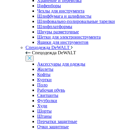
Хранение и перевозка
Цифенборы
Чехлы для инструмента
Шлифбумага и шлифлисты
Шлифовально-полировальные тарелки
Шлифплатформы
Шнуры разметочные
Щетки для электроинструмента
Ящики для инструментов
Спецодежда DeWALT
Спецодежда DeWALT
Аксессуары для одежды
Жилеты
Кофты
Куртки
Поло
Рабочая обувь
Свитшоты
Футболки
Худи
Шорты
Штаны
Перчатки защитные
Очки защитные