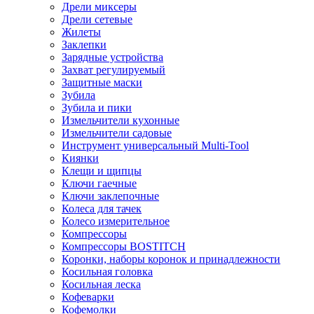
Дрели миксеры
Дрели сетевые
Жилеты
Заклепки
Зарядные устройства
Захват регулируемый
Защитные маски
Зубила
Зубила и пики
Измельчители кухонные
Измельчители садовые
Инструмент универсальный Multi-Tool
Киянки
Клещи и щипцы
Ключи гаечные
Ключи заклепочные
Колеса для тачек
Колесо измерительное
Компрессоры
Компрессоры BOSTITCH
Коронки, наборы коронок и принадлежности
Косильная головка
Косильная леска
Кофеварки
Кофемолки