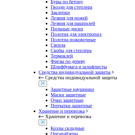
Буры по бетону
Гвозди для степлера
Заклепки
Лезвия для ножей
Лезвия для рашпилей
Пильные диски
Полотна для электропил
Полотна ножовочные
Сверла
Скобы для степлера
Термоклей
Фрезы по дереву
Шлифбумага и шлифлисты
Средства индивидуальной защиты
Средства индивидуальной защиты
Защитные наушники
Маски защитные
Очки защитные
Перчатки защитные
Хранение и перевозка
Хранение и перевозка
Козлы складные
Органайзеры