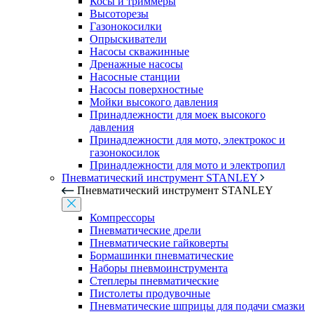
Косы и триммеры
Высоторезы
Газонокосилки
Опрыскиватели
Насосы скважинные
Дренажные насосы
Насосные станции
Насосы поверхностные
Мойки высокого давления
Принадлежности для моек высокого
давления
Принадлежности для мото, электрокос и
газонокосилок
Принадлежности для мото и электропил
Пневматический инструмент STANLEY
Пневматический инструмент STANLEY
Компрессоры
Пневматические дрели
Пневматические гайковерты
Бормашинки пневматические
Наборы пневмоинструмента
Степлеры пневматические
Пистолеты продувочные
Пневматические шприцы для подачи смазки