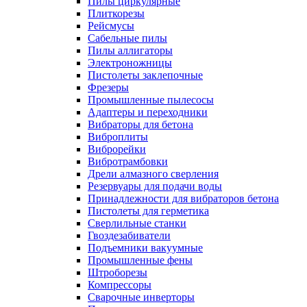
Пилы циркулярные
Плиткорезы
Рейсмусы
Сабельные пилы
Пилы аллигаторы
Электроножницы
Пистолеты заклепочные
Фрезеры
Промышленные пылесосы
Адаптеры и переходники
Вибраторы для бетона
Виброплиты
Виброрейки
Вибротрамбовки
Дрели алмазного сверления
Резервуары для подачи воды
Принадлежности для вибраторов бетона
Пистолеты для герметика
Сверлильные станки
Гвоздезабиватели
Подъемники вакуумные
Промышленные фены
Штроборезы
Компрессоры
Сварочные инверторы