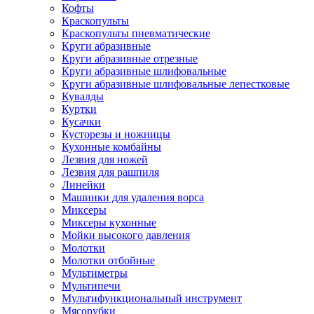
Кофты
Краскопульты
Краскопульты пневматические
Круги абразивные
Круги абразивные отрезные
Круги абразивные шлифовальные
Круги абразивные шлифовальные лепестковые
Кувалды
Куртки
Кусачки
Кусторезы и ножницы
Кухонные комбайны
Лезвия для ножей
Лезвия для рашпиля
Линейки
Машинки для удаления ворса
Миксеры
Миксеры кухонные
Мойки высокого давления
Молотки
Молотки отбойные
Мультиметры
Мультипечи
Мультифункциональный инструмент
Мясорубки