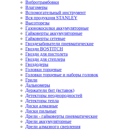
Вибротрамбовки
Влагомеры
Вспомогательный инструмент
Вся продукция STANLEY
Высоторезы
Газонокосилки аккумуляторные
Гайковерты аккумуляторные
Гайковерты сетевые
Гвоздезабиватели пневматические
Гвозди BOSTITCH
Гвозди для пистолета
Гвозди для степлера
Гвоздодеры
Головки торцевые
Головки торцевые и наборы головок
Грили
Дальномеры
Держатели бит (вставок)
Детекторы неоднородностей
Детекторы тепла
Диски алмазные
Диски пильные
Дрели - гайковерты пневматические
Дрели аккумуляторные
Дрели алмазного сверления