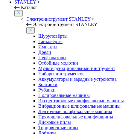
STANLEY
Каталог
Электроинструмент STANLEY
Электроинструмент STANLEY
Шуруповёрты
Гайковёрты
Импакты
Дрели
Перфораторы
Отбойные молотки
Мультифункциональный инструмент
Наборы инструментов
Аккумуляторы и зарядные устройства
Болгарки
Рубанки
Полировальные машины
Эксцентриковые шлифовальные машины
Вибрационные шлифовальные машины
Ленточные шлифовальные машины
Прямошлифовальные шлифмашины
Дисковые пилы
Торцовочные пилы
Лобзики