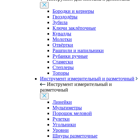
Бородки и кернеры
Гвоздодёры
Зубила
Ключи заклёпочные
Кувалды
Молотки
Отвёртки
Рашпили и напильники
Рубанки ручные
Стамески
Степлеры
Топоры
Инструмент измерительный и разметочный
Инструмент измерительный и
разметочный
Линейки
Мультиметры
Порошок меловой
Рулетки
Угольники
Уровни
Шнуры разметочные