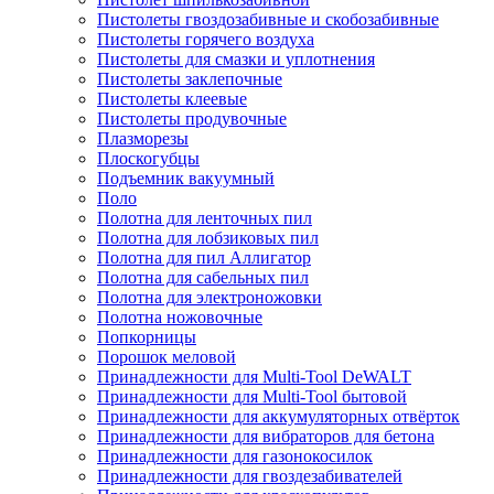
Пистолеты гвоздозабивные и скобозабивные
Пистолеты горячего воздуха
Пистолеты для смазки и уплотнения
Пистолеты заклепочные
Пистолеты клеевые
Пистолеты продувочные
Плазморезы
Плоскогубцы
Подъемник вакуумный
Поло
Полотна для ленточных пил
Полотна для лобзиковых пил
Полотна для пил Аллигатор
Полотна для сабельных пил
Полотна для электроножовки
Полотна ножовочные
Попкорницы
Порошок меловой
Принадлежности для Multi-Tool DeWALT
Принадлежности для Multi-Tool бытовой
Принадлежности для аккумуляторных отвёрток
Принадлежности для вибраторов для бетона
Принадлежности для газонокосилок
Принадлежности для гвоздезабивателей