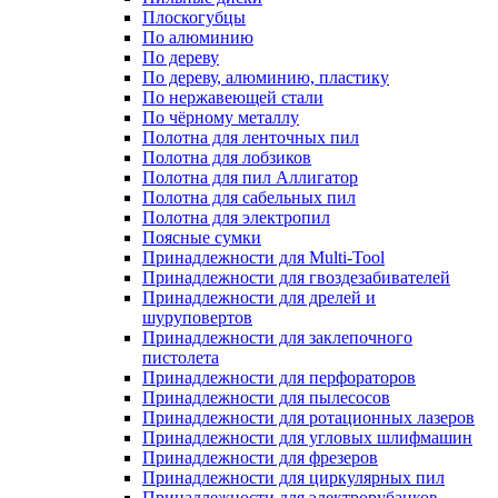
Плоскогубцы
По алюминию
По дереву
По дереву, алюминию, пластику
По нержавеющей стали
По чёрному металлу
Полотна для ленточных пил
Полотна для лобзиков
Полотна для пил Аллигатор
Полотна для сабельных пил
Полотна для электропил
Поясные сумки
Принадлежности для Multi-Tool
Принадлежности для гвоздезабивателей
Принадлежности для дрелей и
шуруповертов
Принадлежности для заклепочного
пистолета
Принадлежности для перфораторов
Принадлежности для пылесосов
Принадлежности для ротационных лазеров
Принадлежности для угловых шлифмашин
Принадлежности для фрезеров
Принадлежности для циркулярных пил
Принадлежности для электрорубанков