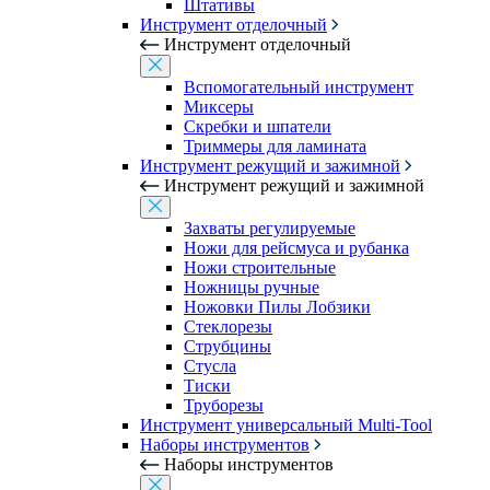
Штативы
Инструмент отделочный
Инструмент отделочный
Вспомогательный инструмент
Миксеры
Скребки и шпатели
Триммеры для ламината
Инструмент режущий и зажимной
Инструмент режущий и зажимной
Захваты регулируемые
Ножи для рейсмуса и рубанка
Ножи строительные
Ножницы ручные
Ножовки Пилы Лобзики
Стеклорезы
Струбцины
Стусла
Тиски
Труборезы
Инструмент универсальный Multi-Tool
Наборы инструментов
Наборы инструментов