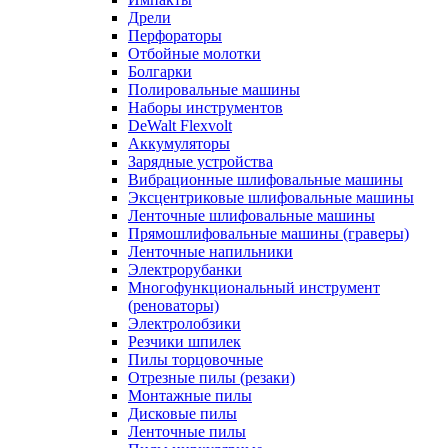
Дрели
Перфораторы
Отбойные молотки
Болгарки
Полировальные машины
Наборы инструментов
DeWalt Flexvolt
Аккумуляторы
Зарядные устройства
Вибрационные шлифовальные машины
Эксцентриковые шлифовальные машины
Ленточные шлифовальные машины
Прямошлифовальные машины (граверы)
Ленточные напильники
Электрорубанки
Многофункциональный инструмент
(реноваторы)
Электролобзики
Резчики шпилек
Пилы торцовочные
Отрезные пилы (резаки)
Монтажные пилы
Дисковые пилы
Ленточные пилы