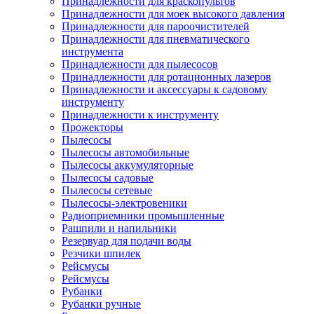
Принадлежности для краскопультов
Принадлежности для моек высокого давления
Принадлежности для пароочистителей
Принадлежности для пневматического
инструмента
Принадлежности для пылесосов
Принадлежности для ротационных лазеров
Принадлежности и аксессуары к садовому
инструменту
Принадлежности к инструменту
Прожекторы
Пылесосы
Пылесосы автомобильные
Пылесосы аккумуляторные
Пылесосы садовые
Пылесосы сетевые
Пылесосы-электровеники
Радиоприемники промышленные
Рашпили и напильники
Резервуар для подачи воды
Резчики шпилек
Рейсмусы
Рейсмусы
Рубанки
Рубанки ручные