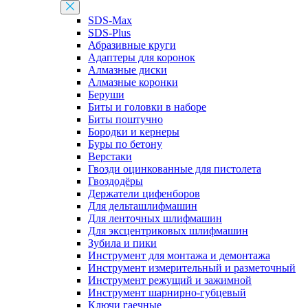
SDS-Max
SDS-Plus
Абразивные круги
Адаптеры для коронок
Алмазные диски
Алмазные коронки
Беруши
Биты и головки в наборе
Биты поштучно
Бородки и кернеры
Буры по бетону
Верстаки
Гвозди оцинкованные для пистолета
Гвоздодёры
Держатели цифенборов
Для дельташлифмашин
Для ленточных шлифмашин
Для эксцентриковых шлифмашин
Зубила и пики
Инструмент для монтажа и демонтажа
Инструмент измерительный и разметочный
Инструмент режущий и зажимной
Инструмент шарнирно-губцевый
Ключи гаечные