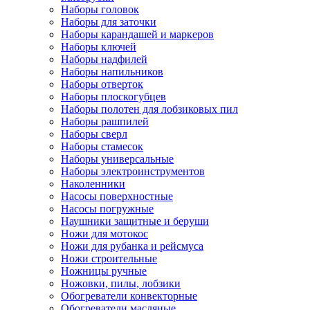
Наборы головок
Наборы для заточки
Наборы карандашей и маркеров
Наборы ключей
Наборы надфилей
Наборы напильников
Наборы отверток
Наборы плоскогубцев
Наборы полотен для лобзиковых пил
Наборы рашпилей
Наборы сверл
Наборы стамесок
Наборы универсальные
Наборы электроинструментов
Наколенники
Насосы поверхностные
Насосы погружные
Наушники защитные и беруши
Ножи для мотокос
Ножи для рубанка и рейсмуса
Ножи строительные
Ножницы ручные
Ножовки, пилы, лобзики
Обогреватели конвекторные
Обогреватели масляные