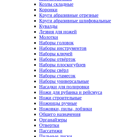
Козлы складные
Коронки
Круги абразивные отрезные
Круги абразивные шлифовальные
Кувалды
Лезвия для ножей
Молотки
Наборы головок
Наборы инструментов
Наборы ключей
Наборы отвёрток
Наборы плоскогубцев
Наборы свёрл
Наборы стамесок
Наборы универсальные
Насадки для полировки
Ножи для рубанка и рейсмуса
Ножи строительные
Ножницы ручные
Ножовки, пилы, лобзики
Общего назначения
Органайзеры
Отвертки
Пассатижи
Пильные диски