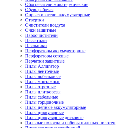
Обогреватели микатермические
Обувь рабочая
Опрыскиватели аккумуляторные
Отвертки
Очистители воздуха
Очки защитные
Пароочистители
Пассатижи
Паяльники
Перфораторы аккумуляторные
Перфораторы сетевые
Перчатки защитные
Пилы Аллигатор
Пилы ленточные
Пилы лобзиковые
Пилы монтажные
Пилы отрезные
Пилы плиткорезы
Пилы сабельные
Пилы торцовочные
Пилы цепные аккумуляторные
Пилы циркулярные
Пилы циркулярные дисковые
Пильные полотна и наборы пильных полотен
Пистолет шпилькозабивной