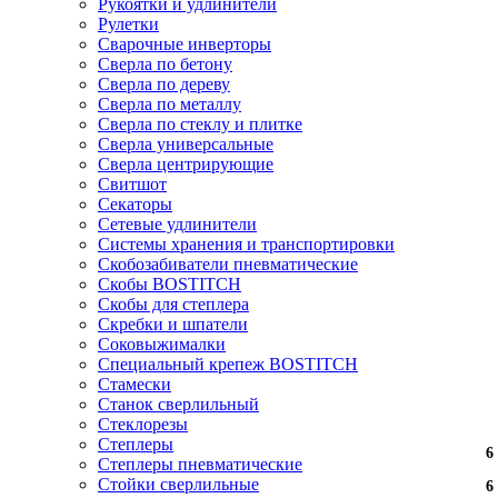
Рукоятки и удлинители
Рулетки
Сварочные инверторы
Сверла по бетону
Сверла по дереву
Сверла по металлу
Сверла по стеклу и плитке
Сверла универсальные
Сверла центрирующие
Свитшот
Секаторы
Сетевые удлинители
Системы хранения и транспортировки
Скобозабиватели пневматические
Скобы BOSTITCH
Скобы для степлера
Скребки и шпатели
Соковыжималки
Специальный крепеж BOSTITCH
Стамески
Станок сверлильный
Стеклорезы
Степлеры
6
6
6
6
6
6
6
6
6
6
6
6
Степлеры пневматические
Стойки сверлильные
6
6
6
6
6
6
6
6
6
6
6
6