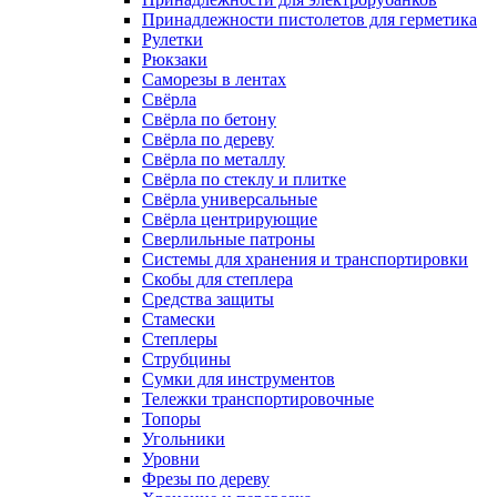
Принадлежности пистолетов для герметика
Рулетки
Рюкзаки
Саморезы в лентах
Свёрла
Свёрла по бетону
Свёрла по дереву
Свёрла по металлу
Свёрла по стеклу и плитке
Свёрла универсальные
Свёрла центрирующие
Сверлильные патроны
Системы для хранения и транспортировки
Скобы для степлера
Средства защиты
Стамески
Степлеры
Струбцины
Сумки для инструментов
Тележки транспортировочные
Топоры
Угольники
Уровни
Фрезы по дереву