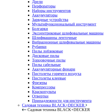
Дрели
Перфораторы
Наборы инструментов
Аккумуляторы
Зарядные устройства
Мультифункциональный инструмент
Болгарки
Эксцентриковые шлифовальные машины
Шлифмашины ленточные
Вибрационные шлифовальные машины
Рубанки
Пилы лобзиковые
Дисковые пилы
Торцовочные пилы
Пилы сабельные
Аккумуляторные фонари
Пистолеты горячего воздуха
Пистолеты клеевые
Фрезеры
Компрессоры
Краскопульты
Отвертки
Принадлежности для инструмента
Садовая техника BLACK+DECKER
Садовая техника BLACK+DECKER