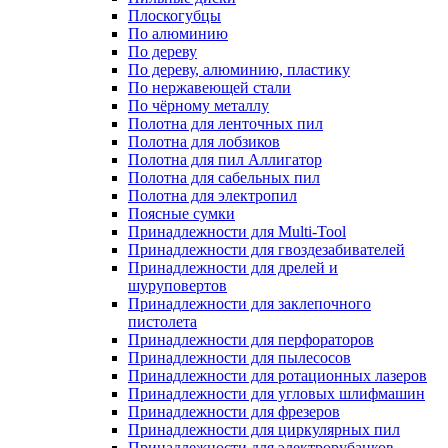
Плоскогубцы
По алюминию
По дереву
По дереву, алюминию, пластику
По нержавеющей стали
По чёрному металлу
Полотна для ленточных пил
Полотна для лобзиков
Полотна для пил Аллигатор
Полотна для сабельных пил
Полотна для электропил
Поясные сумки
Принадлежности для Multi-Tool
Принадлежности для гвоздезабивателей
Принадлежности для дрелей и
шуруповертов
Принадлежности для заклепочного
пистолета
Принадлежности для перфораторов
Принадлежности для пылесосов
Принадлежности для ротационных лазеров
Принадлежности для угловых шлифмашин
Принадлежности для фрезеров
Принадлежности для циркулярных пил
Принадлежности для электрорубанков