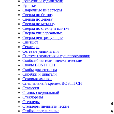
Рукоятки и удлинители
Рулетки
Сварочные инверторы
Сверла по бетону
Сверла по дереву
Сверла по металлу
Сверла по стеклу и плитке
Сверла универсальные
Сверла центрирующие
Свитшот
Секаторы
Сетевые удлинители
Системы хранения и транспортировки
Скобозабиватели пневматические
Скобы BOSTITCH
Скобы для степлера
Скребки и шпатели
Соковыжималки
Специальный крепеж BOSTITCH
Стамески
Станок сверлильный
Стеклорезы
Степлеры
6
Степлеры пневматические
Стойки сверлильные
6