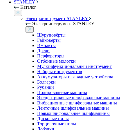
STANLEY
Каталог
Электроинструмент STANLEY
Электроинструмент STANLEY
Шуруповёрты
Гайковёрты
Импакты
Дрели
Перфораторы
Отбойные молотки
Мультифункциональный инструмент
Наборы инструментов
Аккумуляторы и зарядные устройства
Болгарки
Рубанки
Полировальные машины
Эксцентриковые шлифовальные машины
Вибрационные шлифовальные машины
Ленточные шлифовальные машины
Прямошлифовальные шлифмашины
Дисковые пилы
Торцовочные пилы
Лобзики