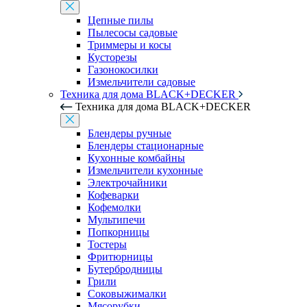
Цепные пилы
Пылесосы садовые
Триммеры и косы
Кусторезы
Газонокосилки
Измельчители садовые
Техника для дома BLACK+DECKER
Техника для дома BLACK+DECKER
Блендеры ручные
Блендеры стационарные
Кухонные комбайны
Измельчители кухонные
Электрочайники
Кофеварки
Кофемолки
Мультипечи
Попкорницы
Тостеры
Фритюрницы
Бутербродницы
Грили
Соковыжималки
Мясорубки