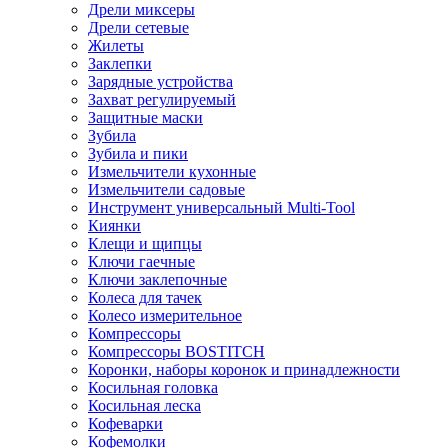
Дрели миксеры
Дрели сетевые
Жилеты
Заклепки
Зарядные устройства
Захват регулируемый
Защитные маски
Зубила
Зубила и пики
Измельчители кухонные
Измельчители садовые
Инструмент универсальный Multi-Tool
Киянки
Клещи и щипцы
Ключи гаечные
Ключи заклепочные
Колеса для тачек
Колесо измерительное
Компрессоры
Компрессоры BOSTITCH
Коронки, наборы коронок и принадлежности
Косильная головка
Косильная леска
Кофеварки
Кофемолки