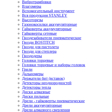
Вибротрамбовки
Влагомеры
Вспомогательный инструмент
Вся продукция STANLEY
Высоторезы
Газонокосилки аккумуляторные
Гайковерты аккумуляторные
Гайковерты сетевые
Гвоздезабиватели пневматические
Гвозди BOSTITCH
Гвозди для пистолета
Гвозди для степлера
Гвоздодеры
Головки торцевые
Головки торцевые и наборы головок
Грили
Дальномеры
Держатели бит (вставок)
Детекторы неоднородностей
Детекторы тепла
Диски алмазные
Диски пильные
Дрели - гайковерты пневматические
Дрели аккумуляторные
Дрели алмазного сверления