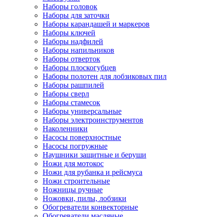
Наборы головок
Наборы для заточки
Наборы карандашей и маркеров
Наборы ключей
Наборы надфилей
Наборы напильников
Наборы отверток
Наборы плоскогубцев
Наборы полотен для лобзиковых пил
Наборы рашпилей
Наборы сверл
Наборы стамесок
Наборы универсальные
Наборы электроинструментов
Наколенники
Насосы поверхностные
Насосы погружные
Наушники защитные и беруши
Ножи для мотокос
Ножи для рубанка и рейсмуса
Ножи строительные
Ножницы ручные
Ножовки, пилы, лобзики
Обогреватели конвекторные
Обогреватели масляные