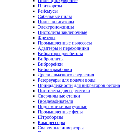
Пилы циркулярные
Плиткорезы
Рейсмусы
Сабельные пилы
Пилы аллигаторы
Электроножницы
Пистолеты заклепочные
Фрезеры
Промышленные пылесосы
Адаптеры и переходники
Вибраторы для бетона
Виброплиты
Виброрейки
Вибротрамбовки
Дрели алмазного сверления
Резервуары для подачи воды
Принадлежности для вибраторов бетона
Пистолеты для герметика
Сверлильные станки
Гвоздезабиватели
Подъемники вакуумные
Промышленные фены
Штроборезы
Компрессоры
Сварочные инверторы