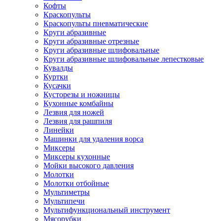
Кофты
Краскопульты
Краскопульты пневматические
Круги абразивные
Круги абразивные отрезные
Круги абразивные шлифовальные
Круги абразивные шлифовальные лепестковые
Кувалды
Куртки
Кусачки
Кусторезы и ножницы
Кухонные комбайны
Лезвия для ножей
Лезвия для рашпиля
Линейки
Машинки для удаления ворса
Миксеры
Миксеры кухонные
Мойки высокого давления
Молотки
Молотки отбойные
Мультиметры
Мультипечи
Мультифункциональный инструмент
Мясорубки