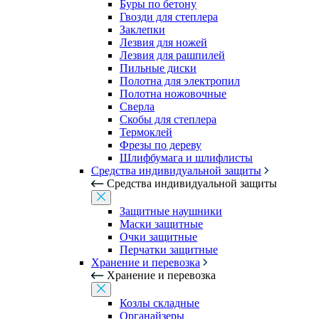
Буры по бетону
Гвозди для степлера
Заклепки
Лезвия для ножей
Лезвия для рашпилей
Пильные диски
Полотна для электропил
Полотна ножовочные
Сверла
Скобы для степлера
Термоклей
Фрезы по дереву
Шлифбумага и шлифлисты
Средства индивидуальной защиты
Средства индивидуальной защиты
Защитные наушники
Маски защитные
Очки защитные
Перчатки защитные
Хранение и перевозка
Хранение и перевозка
Козлы складные
Органайзеры