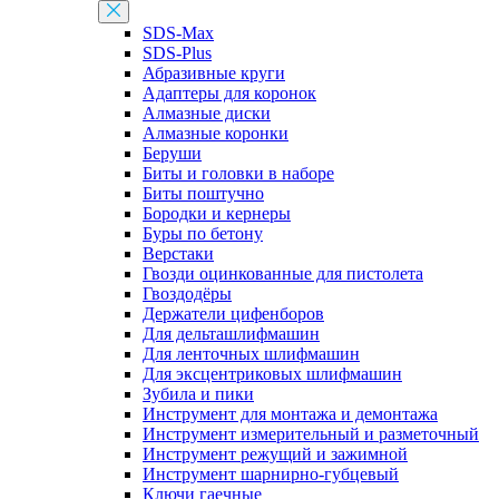
SDS-Max
SDS-Plus
Абразивные круги
Адаптеры для коронок
Алмазные диски
Алмазные коронки
Беруши
Биты и головки в наборе
Биты поштучно
Бородки и кернеры
Буры по бетону
Верстаки
Гвозди оцинкованные для пистолета
Гвоздодёры
Держатели цифенборов
Для дельташлифмашин
Для ленточных шлифмашин
Для эксцентриковых шлифмашин
Зубила и пики
Инструмент для монтажа и демонтажа
Инструмент измерительный и разметочный
Инструмент режущий и зажимной
Инструмент шарнирно-губцевый
Ключи гаечные