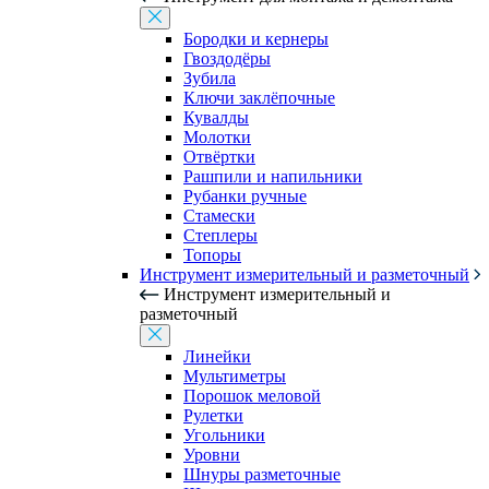
Бородки и кернеры
Гвоздодёры
Зубила
Ключи заклёпочные
Кувалды
Молотки
Отвёртки
Рашпили и напильники
Рубанки ручные
Стамески
Степлеры
Топоры
Инструмент измерительный и разметочный
Инструмент измерительный и
разметочный
Линейки
Мультиметры
Порошок меловой
Рулетки
Угольники
Уровни
Шнуры разметочные