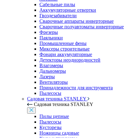
Сабельные пилы
Аккумуляторные отвертки
Гвоздезабиватели
Сварочные аппараты инверторные
Сварочные полуавтоматы инверторные
Фрезеры
Паяльники
Промышленные фены
Миксеры строительные
Фонари аккумуляторные
Детекторы неоднородностей
Влагомеры
Дальномеры
Лазеры
Вентиляторы
Принадлежности для инструмента
Пылесосы
Садовая техника STANLEY
Садовая техника STANLEY
Пилы цепные
Пылесосы
Кусторезы
Ножницы садовые