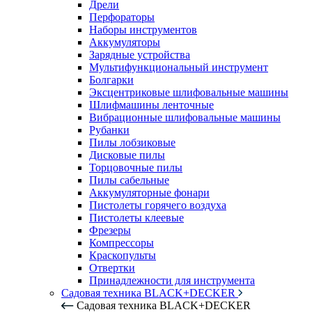
Дрели
Перфораторы
Наборы инструментов
Аккумуляторы
Зарядные устройства
Мультифункциональный инструмент
Болгарки
Эксцентриковые шлифовальные машины
Шлифмашины ленточные
Вибрационные шлифовальные машины
Рубанки
Пилы лобзиковые
Дисковые пилы
Торцовочные пилы
Пилы сабельные
Аккумуляторные фонари
Пистолеты горячего воздуха
Пистолеты клеевые
Фрезеры
Компрессоры
Краскопульты
Отвертки
Принадлежности для инструмента
Садовая техника BLACK+DECKER
Садовая техника BLACK+DECKER