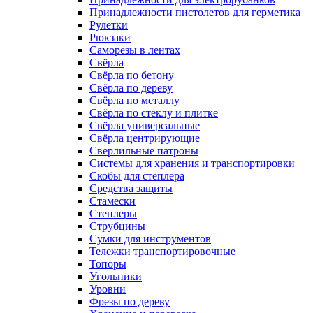
Принадлежности пистолетов для герметика
Рулетки
Рюкзаки
Саморезы в лентах
Свёрла
Свёрла по бетону
Свёрла по дереву
Свёрла по металлу
Свёрла по стеклу и плитке
Свёрла универсальные
Свёрла центрирующие
Сверлильные патроны
Системы для хранения и транспортировки
Скобы для степлера
Средства защиты
Стамески
Степлеры
Струбцины
Сумки для инструментов
Тележки транспортировочные
Топоры
Угольники
Уровни
Фрезы по дереву