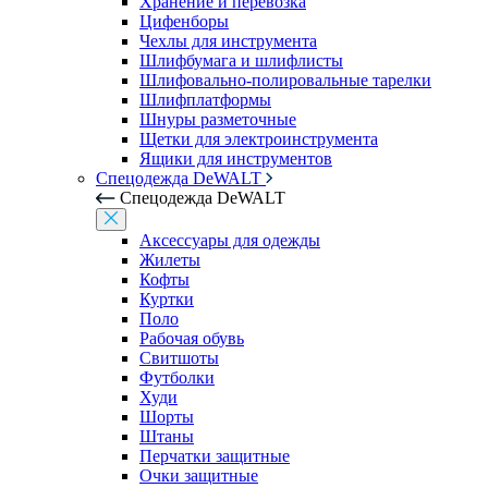
Хранение и перевозка
Цифенборы
Чехлы для инструмента
Шлифбумага и шлифлисты
Шлифовально-полировальные тарелки
Шлифплатформы
Шнуры разметочные
Щетки для электроинструмента
Ящики для инструментов
Спецодежда DeWALT
Спецодежда DeWALT
Аксессуары для одежды
Жилеты
Кофты
Куртки
Поло
Рабочая обувь
Свитшоты
Футболки
Худи
Шорты
Штаны
Перчатки защитные
Очки защитные