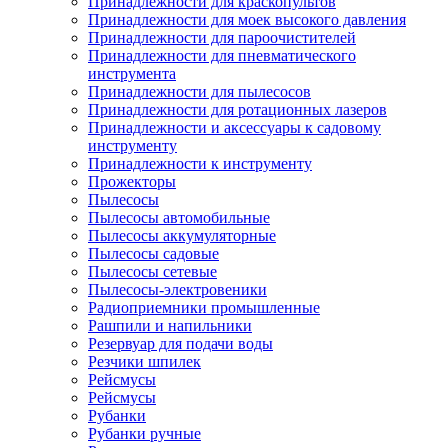
Принадлежности для краскопультов
Принадлежности для моек высокого давления
Принадлежности для пароочистителей
Принадлежности для пневматического
инструмента
Принадлежности для пылесосов
Принадлежности для ротационных лазеров
Принадлежности и аксессуары к садовому
инструменту
Принадлежности к инструменту
Прожекторы
Пылесосы
Пылесосы автомобильные
Пылесосы аккумуляторные
Пылесосы садовые
Пылесосы сетевые
Пылесосы-электровеники
Радиоприемники промышленные
Рашпили и напильники
Резервуар для подачи воды
Резчики шпилек
Рейсмусы
Рейсмусы
Рубанки
Рубанки ручные