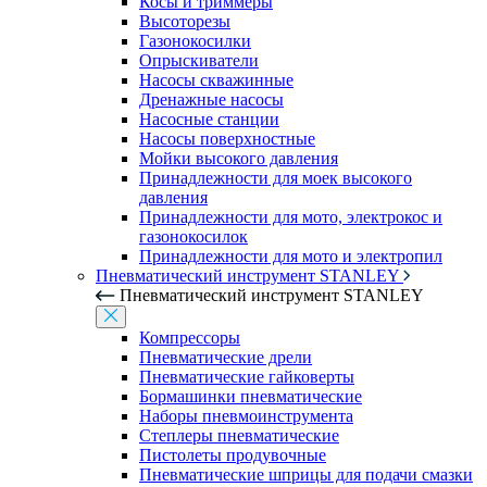
Косы и триммеры
Высоторезы
Газонокосилки
Опрыскиватели
Насосы скважинные
Дренажные насосы
Насосные станции
Насосы поверхностные
Мойки высокого давления
Принадлежности для моек высокого
давления
Принадлежности для мото, электрокос и
газонокосилок
Принадлежности для мото и электропил
Пневматический инструмент STANLEY
Пневматический инструмент STANLEY
Компрессоры
Пневматические дрели
Пневматические гайковерты
Бормашинки пневматические
Наборы пневмоинструмента
Степлеры пневматические
Пистолеты продувочные
Пневматические шприцы для подачи смазки