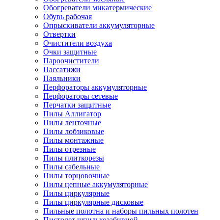
Обогреватели микатермические
Обувь рабочая
Опрыскиватели аккумуляторные
Отвертки
Очистители воздуха
Очки защитные
Пароочистители
Пассатижи
Паяльники
Перфораторы аккумуляторные
Перфораторы сетевые
Перчатки защитные
Пилы Аллигатор
Пилы ленточные
Пилы лобзиковые
Пилы монтажные
Пилы отрезные
Пилы плиткорезы
Пилы сабельные
Пилы торцовочные
Пилы цепные аккумуляторные
Пилы циркулярные
Пилы циркулярные дисковые
Пильные полотна и наборы пильных полотен
Пистолет шпилькозабивной