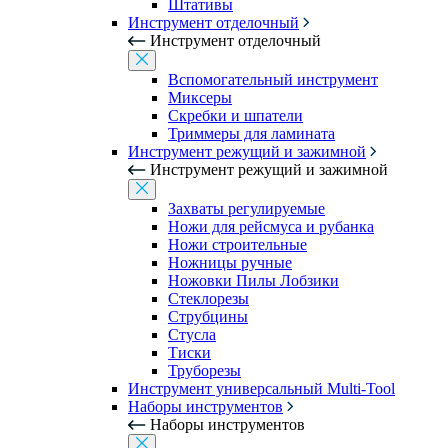
Штативы
Инструмент отделочный
Инструмент отделочный
Вспомогательный инструмент
Миксеры
Скребки и шпатели
Триммеры для ламината
Инструмент режущий и зажимной
Инструмент режущий и зажимной
Захваты регулируемые
Ножи для рейсмуса и рубанка
Ножи строительные
Ножницы ручные
Ножовки Пилы Лобзики
Стеклорезы
Струбцины
Стусла
Тиски
Труборезы
Инструмент универсальный Multi-Tool
Наборы инструментов
Наборы инструментов