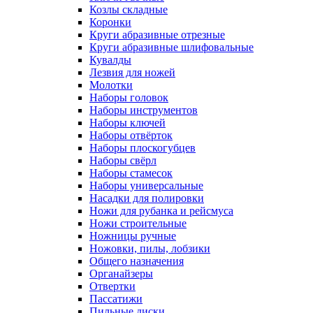
Козлы складные
Коронки
Круги абразивные отрезные
Круги абразивные шлифовальные
Кувалды
Лезвия для ножей
Молотки
Наборы головок
Наборы инструментов
Наборы ключей
Наборы отвёрток
Наборы плоскогубцев
Наборы свёрл
Наборы стамесок
Наборы универсальные
Насадки для полировки
Ножи для рубанка и рейсмуса
Ножи строительные
Ножницы ручные
Ножовки, пилы, лобзики
Общего назначения
Органайзеры
Отвертки
Пассатижи
Пильные диски