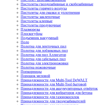
Пистолеты гвоздозабивные и скобозабивные
Пистолеты горячего воздуха
Пистолеты для смазки и уплотнения
Пистолеты заклепочные
Пистолеты клеевые
Пистолеты продувочные
Плазморезы
Плоскогубцы
Подъемник вакуумный
Поло
Полотна для ленточных пил
Полотна для лобзиковых пил
Полотна для пил Аллигатор
Полотна для сабельных пил
Полотна для электроножовки
Полотна ножовочные
Попкорницы
Порошок меловой
Принадлежности для Multi-Tool DeWALT
Принадлежности для Multi-Tool бытовой
Принадлежности для аккумуляторных отвёрток
Принадлежности для вибраторов для бетона
Принадлежности для газонокосилок
Принадлежности для гвоздезабивателей