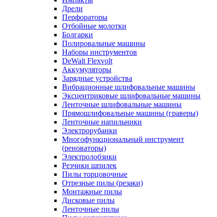
Дрели
Перфораторы
Отбойные молотки
Болгарки
Полировальные машины
Наборы инструментов
DeWalt Flexvolt
Аккумуляторы
Зарядные устройства
Вибрационные шлифовальные машины
Эксцентриковые шлифовальные машины
Ленточные шлифовальные машины
Прямошлифовальные машины (граверы)
Ленточные напильники
Электрорубанки
Многофункциональный инструмент
(реноваторы)
Электролобзики
Резчики шпилек
Пилы торцовочные
Отрезные пилы (резаки)
Монтажные пилы
Дисковые пилы
Ленточные пилы