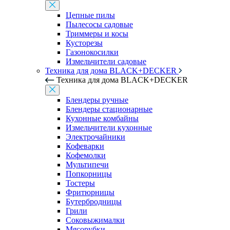
Цепные пилы
Пылесосы садовые
Триммеры и косы
Кусторезы
Газонокосилки
Измельчители садовые
Техника для дома BLACK+DECKER
Техника для дома BLACK+DECKER
Блендеры ручные
Блендеры стационарные
Кухонные комбайны
Измельчители кухонные
Электрочайники
Кофеварки
Кофемолки
Мультипечи
Попкорницы
Тостеры
Фритюрницы
Бутербродницы
Грили
Соковыжималки
Мясорубки