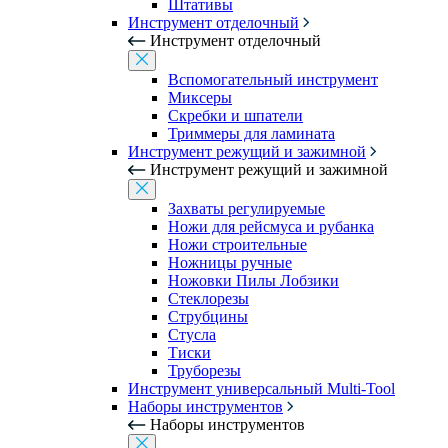
Штативы
Инструмент отделочный
Инструмент отделочный
Вспомогательный инструмент
Миксеры
Скребки и шпатели
Триммеры для ламината
Инструмент режущий и зажимной
Инструмент режущий и зажимной
Захваты регулируемые
Ножи для рейсмуса и рубанка
Ножи строительные
Ножницы ручные
Ножовки Пилы Лобзики
Стеклорезы
Струбцины
Стусла
Тиски
Труборезы
Инструмент универсальный Multi-Tool
Наборы инструментов
Наборы инструментов