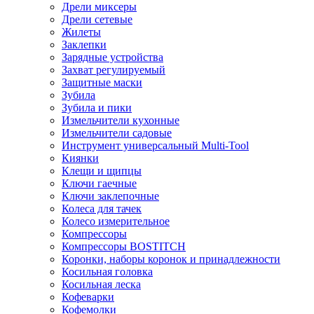
Дрели миксеры
Дрели сетевые
Жилеты
Заклепки
Зарядные устройства
Захват регулируемый
Защитные маски
Зубила
Зубила и пики
Измельчители кухонные
Измельчители садовые
Инструмент универсальный Multi-Tool
Киянки
Клещи и щипцы
Ключи гаечные
Ключи заклепочные
Колеса для тачек
Колесо измерительное
Компрессоры
Компрессоры BOSTITCH
Коронки, наборы коронок и принадлежности
Косильная головка
Косильная леска
Кофеварки
Кофемолки