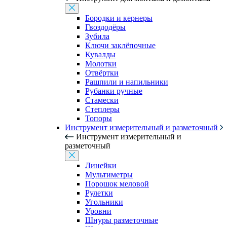
Бородки и кернеры
Гвоздодёры
Зубила
Ключи заклёпочные
Кувалды
Молотки
Отвёртки
Рашпили и напильники
Рубанки ручные
Стамески
Степлеры
Топоры
Инструмент измерительный и разметочный
Инструмент измерительный и
разметочный
Линейки
Мультиметры
Порошок меловой
Рулетки
Угольники
Уровни
Шнуры разметочные