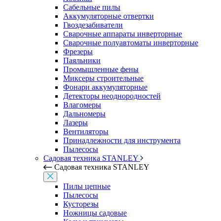
Сабельные пилы
Аккумуляторные отвертки
Гвоздезабиватели
Сварочные аппараты инверторные
Сварочные полуавтоматы инверторные
Фрезеры
Паяльники
Промышленные фены
Миксеры строительные
Фонари аккумуляторные
Детекторы неоднородностей
Влагомеры
Дальномеры
Лазеры
Вентиляторы
Принадлежности для инструмента
Пылесосы
Садовая техника STANLEY
Садовая техника STANLEY
Пилы цепные
Пылесосы
Кусторезы
Ножницы садовые