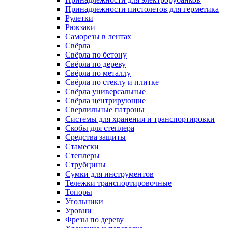
Принадлежности пистолетов для герметика
Рулетки
Рюкзаки
Саморезы в лентах
Свёрла
Свёрла по бетону
Свёрла по дереву
Свёрла по металлу
Свёрла по стеклу и плитке
Свёрла универсальные
Свёрла центрирующие
Сверлильные патроны
Системы для хранения и транспортировки
Скобы для степлера
Средства защиты
Стамески
Степлеры
Струбцины
Сумки для инструментов
Тележки транспортировочные
Топоры
Угольники
Уровни
Фрезы по дереву