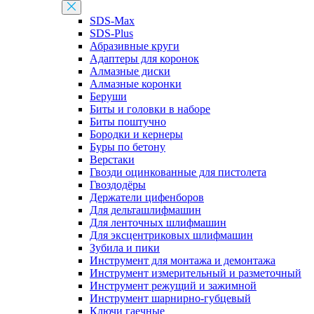
SDS-Max
SDS-Plus
Абразивные круги
Адаптеры для коронок
Алмазные диски
Алмазные коронки
Беруши
Биты и головки в наборе
Биты поштучно
Бородки и кернеры
Буры по бетону
Верстаки
Гвозди оцинкованные для пистолета
Гвоздодёры
Держатели цифенборов
Для дельташлифмашин
Для ленточных шлифмашин
Для эксцентриковых шлифмашин
Зубила и пики
Инструмент для монтажа и демонтажа
Инструмент измерительный и разметочный
Инструмент режущий и зажимной
Инструмент шарнирно-губцевый
Ключи гаечные