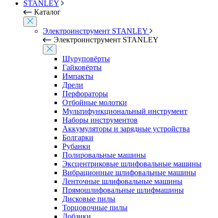
STANLEY
Каталог
Электроинструмент STANLEY
Электроинструмент STANLEY
Шуруповёрты
Гайковёрты
Импакты
Дрели
Перфораторы
Отбойные молотки
Мультифункциональный инструмент
Наборы инструментов
Аккумуляторы и зарядные устройства
Болгарки
Рубанки
Полировальные машины
Эксцентриковые шлифовальные машины
Вибрационные шлифовальные машины
Ленточные шлифовальные машины
Прямошлифовальные шлифмашины
Дисковые пилы
Торцовочные пилы
Лобзики