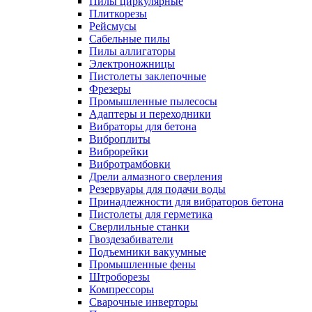
Пилы циркулярные
Плиткорезы
Рейсмусы
Сабельные пилы
Пилы аллигаторы
Электроножницы
Пистолеты заклепочные
Фрезеры
Промышленные пылесосы
Адаптеры и переходники
Вибраторы для бетона
Виброплиты
Виброрейки
Вибротрамбовки
Дрели алмазного сверления
Резервуары для подачи воды
Принадлежности для вибраторов бетона
Пистолеты для герметика
Сверлильные станки
Гвоздезабиватели
Подъемники вакуумные
Промышленные фены
Штроборезы
Компрессоры
Сварочные инверторы