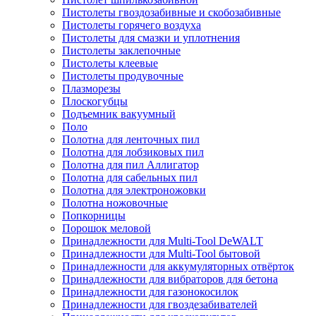
Пистолеты гвоздозабивные и скобозабивные
Пистолеты горячего воздуха
Пистолеты для смазки и уплотнения
Пистолеты заклепочные
Пистолеты клеевые
Пистолеты продувочные
Плазморезы
Плоскогубцы
Подъемник вакуумный
Поло
Полотна для ленточных пил
Полотна для лобзиковых пил
Полотна для пил Аллигатор
Полотна для сабельных пил
Полотна для электроножовки
Полотна ножовочные
Попкорницы
Порошок меловой
Принадлежности для Multi-Tool DeWALT
Принадлежности для Multi-Tool бытовой
Принадлежности для аккумуляторных отвёрток
Принадлежности для вибраторов для бетона
Принадлежности для газонокосилок
Принадлежности для гвоздезабивателей