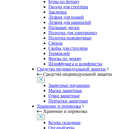
Буры по бетону
Гвозди для степлера
Заклепки
Лезвия для ножей
Лезвия для рашпилей
Пильные диски
Полотна для электропил
Полотна ножовочные
Сверла
Скобы для степлера
Термоклей
Фрезы по дереву
Шлифбумага и шлифлисты
Средства индивидуальной защиты
Средства индивидуальной защиты
Защитные наушники
Маски защитные
Очки защитные
Перчатки защитные
Хранение и перевозка
Хранение и перевозка
Козлы складные
Органайзеры