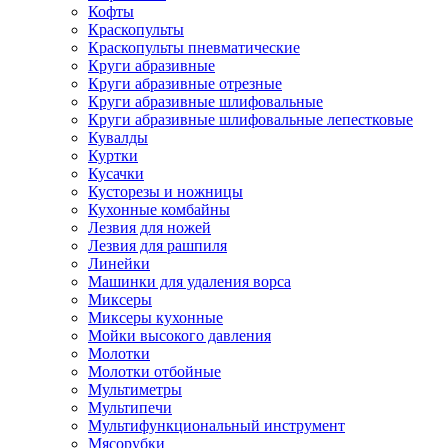
Кофты
Краскопульты
Краскопульты пневматические
Круги абразивные
Круги абразивные отрезные
Круги абразивные шлифовальные
Круги абразивные шлифовальные лепестковые
Кувалды
Куртки
Кусачки
Кусторезы и ножницы
Кухонные комбайны
Лезвия для ножей
Лезвия для рашпиля
Линейки
Машинки для удаления ворса
Миксеры
Миксеры кухонные
Мойки высокого давления
Молотки
Молотки отбойные
Мультиметры
Мультипечи
Мультифункциональный инструмент
Мясорубки