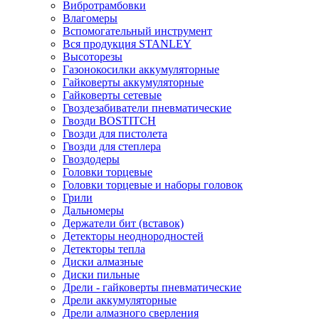
Вибротрамбовки
Влагомеры
Вспомогательный инструмент
Вся продукция STANLEY
Высоторезы
Газонокосилки аккумуляторные
Гайковерты аккумуляторные
Гайковерты сетевые
Гвоздезабиватели пневматические
Гвозди BOSTITCH
Гвозди для пистолета
Гвозди для степлера
Гвоздодеры
Головки торцевые
Головки торцевые и наборы головок
Грили
Дальномеры
Держатели бит (вставок)
Детекторы неоднородностей
Детекторы тепла
Диски алмазные
Диски пильные
Дрели - гайковерты пневматические
Дрели аккумуляторные
Дрели алмазного сверления