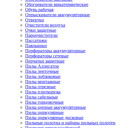
Обогреватели микатермические
Обувь рабочая
Опрыскиватели аккумуляторные
Отвертки
Очистители воздуха
Очки защитные
Пароочистители
Пассатижи
Паяльники
Перфораторы аккумуляторные
Перфораторы сетевые
Перчатки защитные
Пилы Аллигатор
Пилы ленточные
Пилы лобзиковые
Пилы монтажные
Пилы отрезные
Пилы плиткорезы
Пилы сабельные
Пилы торцовочные
Пилы цепные аккумуляторные
Пилы циркулярные
Пилы циркулярные дисковые
Пильные полотна и наборы пильных полотен
Пистолет шпилькозабивной