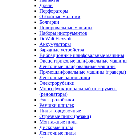
Дрели
Перфораторы
Отбойные молотки
Болгарки
Полировальные машины
Наборы инструментов
DeWalt Flexvolt
Аккумуляторы
Зарядные устройства
Вибрационные шлифовальные машины
Эксцентриковые шлифовальные машины
Ленточные шлифовальные машины
Прямошлифовальные машины (граверы)
Ленточные напильники
Электрорубанки
Многофункциональный инструмент
(реноваторы)
Электролобзики
Резчики шпилек
Пилы торцовочные
Отрезные пилы (резаки)
Монтажные пилы
Дисковые пилы
Ленточные пилы