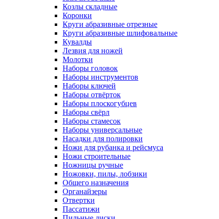
Козлы складные
Коронки
Круги абразивные отрезные
Круги абразивные шлифовальные
Кувалды
Лезвия для ножей
Молотки
Наборы головок
Наборы инструментов
Наборы ключей
Наборы отвёрток
Наборы плоскогубцев
Наборы свёрл
Наборы стамесок
Наборы универсальные
Насадки для полировки
Ножи для рубанка и рейсмуса
Ножи строительные
Ножницы ручные
Ножовки, пилы, лобзики
Общего назначения
Органайзеры
Отвертки
Пассатижи
Пильные диски