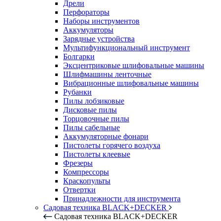
Дрели
Перфораторы
Наборы инструментов
Аккумуляторы
Зарядные устройства
Мультифункциональный инструмент
Болгарки
Эксцентриковые шлифовальные машины
Шлифмашины ленточные
Вибрационные шлифовальные машины
Рубанки
Пилы лобзиковые
Дисковые пилы
Торцовочные пилы
Пилы сабельные
Аккумуляторные фонари
Пистолеты горячего воздуха
Пистолеты клеевые
Фрезеры
Компрессоры
Краскопульты
Отвертки
Принадлежности для инструмента
Садовая техника BLACK+DECKER
Садовая техника BLACK+DECKER