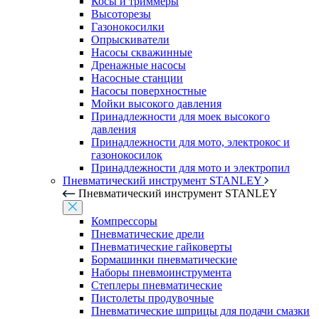
Косы и триммеры
Высоторезы
Газонокосилки
Опрыскиватели
Насосы скважинные
Дренажные насосы
Насосные станции
Насосы поверхностные
Мойки высокого давления
Принадлежности для моек высокого
давления
Принадлежности для мото, электрокос и
газонокосилок
Принадлежности для мото и электропил
Пневматический инструмент STANLEY
Пневматический инструмент STANLEY
Компрессоры
Пневматические дрели
Пневматические гайковерты
Бормашинки пневматические
Наборы пневмоинструмента
Степлеры пневматические
Пистолеты продувочные
Пневматические шприцы для подачи смазки