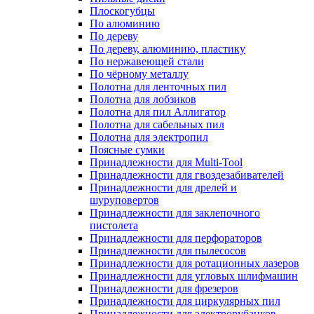
Плоскогубцы
По алюминию
По дереву
По дереву, алюминию, пластику
По нержавеющей стали
По чёрному металлу
Полотна для ленточных пил
Полотна для лобзиков
Полотна для пил Аллигатор
Полотна для сабельных пил
Полотна для электропил
Поясные сумки
Принадлежности для Multi-Tool
Принадлежности для гвоздезабивателей
Принадлежности для дрелей и
шуруповертов
Принадлежности для заклепочного
пистолета
Принадлежности для перфораторов
Принадлежности для пылесосов
Принадлежности для ротационных лазеров
Принадлежности для угловых шлифмашин
Принадлежности для фрезеров
Принадлежности для циркулярных пил
Принадлежности для электрорубанков