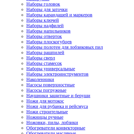
Наборы головок
Наборы для заточки
Наборы карандашей и маркеров
Наборы ключей
Наборы надфилей
Наборы напильников
Наборы отверток
Наборы плоскогубцев
Наборы полотен для лобзиковых пил
Наборы рашпилей
Наборы сверл
Наборы стамесок
Наборы универсальные
Наборы электроинструментов
Наколенники
Насосы поверхностные
Насосы погружные
Наушники защитные и беруши
Ножи для мотокос
Ножи для рубанка и рейсмуса
Ножи строительные
Ножницы ручные
Ножовки, пилы, лобзики
Обогреватели конвекторные
Обогреватели масляные