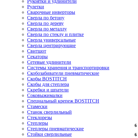
Рукоятки и удлинители
Рулетки
Сварочные инверторы
Сверла по бетону
Сверла по дереву
Сверла по металлу
Сверла по стеклу и плитке
Сверла универсальные
Сверла центрирующие
Свитшот
Секаторы
Сетевые удлинители
Системы хранения и транспортировки
Скобозабиватели пневматические
Скобы BOSTITCH
Скобы для степлера
Скребки и шпатели
Соковыжималки
Специальный крепеж BOSTITCH
Стамески
Станок сверлильный
Стеклорезы
Степлеры
6
6
Степлеры пневматические
Стойки сверлильные
6
6