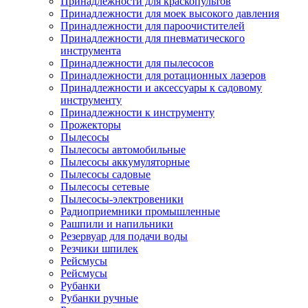
Принадлежности для краскопультов
Принадлежности для моек высокого давления
Принадлежности для пароочистителей
Принадлежности для пневматического
инструмента
Принадлежности для пылесосов
Принадлежности для ротационных лазеров
Принадлежности и аксессуары к садовому
инструменту
Принадлежности к инструменту
Прожекторы
Пылесосы
Пылесосы автомобильные
Пылесосы аккумуляторные
Пылесосы садовые
Пылесосы сетевые
Пылесосы-электровеники
Радиоприемники промышленные
Рашпили и напильники
Резервуар для подачи воды
Резчики шпилек
Рейсмусы
Рейсмусы
Рубанки
Рубанки ручные