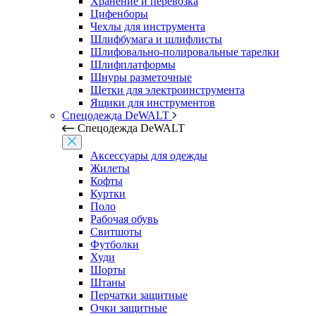
Хранение и перевозка
Цифенборы
Чехлы для инструмента
Шлифбумага и шлифлисты
Шлифовально-полировальные тарелки
Шлифплатформы
Шнуры разметочные
Щетки для электроинструмента
Ящики для инструментов
Спецодежда DeWALT
Спецодежда DeWALT
Аксессуары для одежды
Жилеты
Кофты
Куртки
Поло
Рабочая обувь
Свитшоты
Футболки
Худи
Шорты
Штаны
Перчатки защитные
Очки защитные