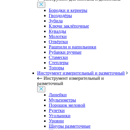
Бородки и кернеры
Гвоздодёры
Зубила
Ключи заклёпочные
Кувалды
Молотки
Отвёртки
Рашпили и напильники
Рубанки ручные
Стамески
Степлеры
Топоры
Инструмент измерительный и разметочный
Инструмент измерительный и
разметочный
Линейки
Мультиметры
Порошок меловой
Рулетки
Угольники
Уровни
Шнуры разметочные