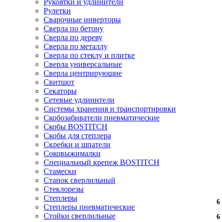
Рукоятки и удлинители
Рулетки
Сварочные инверторы
Сверла по бетону
Сверла по дереву
Сверла по металлу
Сверла по стеклу и плитке
Сверла универсальные
Сверла центрирующие
Свитшот
Секаторы
Сетевые удлинители
Системы хранения и транспортировки
Скобозабиватели пневматические
Скобы BOSTITCH
Скобы для степлера
Скребки и шпатели
Соковыжималки
Специальный крепеж BOSTITCH
Стамески
Станок сверлильный
Стеклорезы
Степлеры
6
6
6
6
6
Степлеры пневматические
Стойки сверлильные
6
6
6
6
6