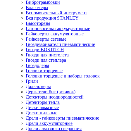
Вибротрамбовки
Влагомеры
Вспомогательный инструмент
Вся продукция STANLEY
Высоторезы
Газонокосилки аккумуляторные
Гайковерты аккумуляторные
Гайковерты сетевые
Гвоздезабиватели пневматические
Гвозди BOSTITCH
Гвозди для пистолета
Гвозди для степлера
Гвоздодеры
Головки торцевые
Головки торцевые и наборы головок
Грили
Дальномеры
Держатели бит (вставок)
Детекторы неоднородностей
Детекторы тепла
Диски алмазные
Диски пильные
Дрели - гайковерты пневматические
Дрели аккумуляторные
Дрели алмазного сверления