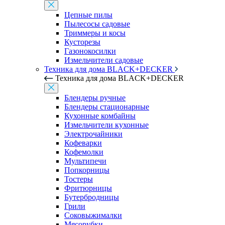
Цепные пилы
Пылесосы садовые
Триммеры и косы
Кусторезы
Газонокосилки
Измельчители садовые
Техника для дома BLACK+DECKER
Техника для дома BLACK+DECKER
Блендеры ручные
Блендеры стационарные
Кухонные комбайны
Измельчители кухонные
Электрочайники
Кофеварки
Кофемолки
Мультипечи
Попкорницы
Тостеры
Фритюрницы
Бутербродницы
Грили
Соковыжималки
Мясорубки