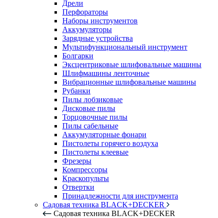
Дрели
Перфораторы
Наборы инструментов
Аккумуляторы
Зарядные устройства
Мультифункциональный инструмент
Болгарки
Эксцентриковые шлифовальные машины
Шлифмашины ленточные
Вибрационные шлифовальные машины
Рубанки
Пилы лобзиковые
Дисковые пилы
Торцовочные пилы
Пилы сабельные
Аккумуляторные фонари
Пистолеты горячего воздуха
Пистолеты клеевые
Фрезеры
Компрессоры
Краскопульты
Отвертки
Принадлежности для инструмента
Садовая техника BLACK+DECKER
Садовая техника BLACK+DECKER