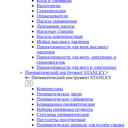
Косы и триммеры
Высоторезы
Газонокосилки
Опрыскиватели
Насосы скважинные
Дренажные насосы
Насосные станции
Насосы поверхностные
Мойки высокого давления
Принадлежности для моек высокого
давления
Принадлежности для мото, электрокос и
газонокосилок
Принадлежности для мото и электропил
Пневматический инструмент STANLEY
Пневматический инструмент STANLEY
Компрессоры
Пневматические дрели
Пневматические гайковерты
Бормашинки пневматические
Наборы пневмоинструмента
Степлеры пневматические
Пистолеты продувочные
Пневматические шприцы для подачи смазки