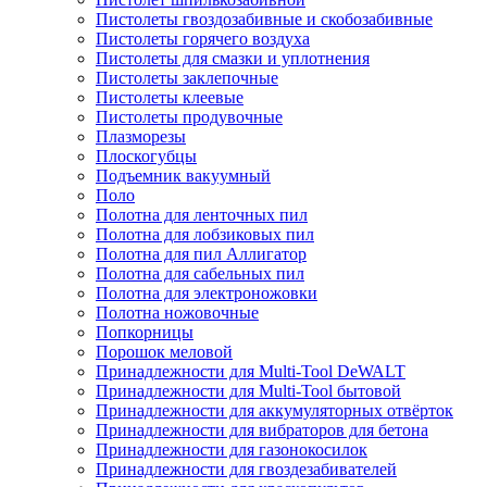
Пистолеты гвоздозабивные и скобозабивные
Пистолеты горячего воздуха
Пистолеты для смазки и уплотнения
Пистолеты заклепочные
Пистолеты клеевые
Пистолеты продувочные
Плазморезы
Плоскогубцы
Подъемник вакуумный
Поло
Полотна для ленточных пил
Полотна для лобзиковых пил
Полотна для пил Аллигатор
Полотна для сабельных пил
Полотна для электроножовки
Полотна ножовочные
Попкорницы
Порошок меловой
Принадлежности для Multi-Tool DeWALT
Принадлежности для Multi-Tool бытовой
Принадлежности для аккумуляторных отвёрток
Принадлежности для вибраторов для бетона
Принадлежности для газонокосилок
Принадлежности для гвоздезабивателей