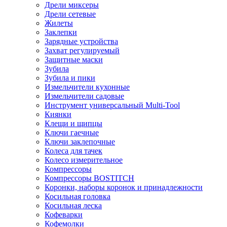
Дрели миксеры
Дрели сетевые
Жилеты
Заклепки
Зарядные устройства
Захват регулируемый
Защитные маски
Зубила
Зубила и пики
Измельчители кухонные
Измельчители садовые
Инструмент универсальный Multi-Tool
Киянки
Клещи и щипцы
Ключи гаечные
Ключи заклепочные
Колеса для тачек
Колесо измерительное
Компрессоры
Компрессоры BOSTITCH
Коронки, наборы коронок и принадлежности
Косильная головка
Косильная леска
Кофеварки
Кофемолки