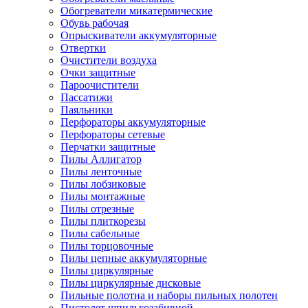
Обогреватели микатермические
Обувь рабочая
Опрыскиватели аккумуляторные
Отвертки
Очистители воздуха
Очки защитные
Пароочистители
Пассатижи
Паяльники
Перфораторы аккумуляторные
Перфораторы сетевые
Перчатки защитные
Пилы Аллигатор
Пилы ленточные
Пилы лобзиковые
Пилы монтажные
Пилы отрезные
Пилы плиткорезы
Пилы сабельные
Пилы торцовочные
Пилы цепные аккумуляторные
Пилы циркулярные
Пилы циркулярные дисковые
Пильные полотна и наборы пильных полотен
Пистолет шпилькозабивной