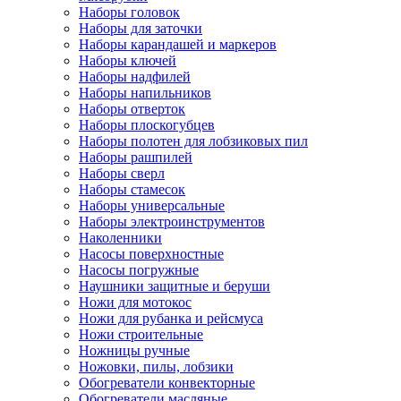
Наборы головок
Наборы для заточки
Наборы карандашей и маркеров
Наборы ключей
Наборы надфилей
Наборы напильников
Наборы отверток
Наборы плоскогубцев
Наборы полотен для лобзиковых пил
Наборы рашпилей
Наборы сверл
Наборы стамесок
Наборы универсальные
Наборы электроинструментов
Наколенники
Насосы поверхностные
Насосы погружные
Наушники защитные и беруши
Ножи для мотокос
Ножи для рубанка и рейсмуса
Ножи строительные
Ножницы ручные
Ножовки, пилы, лобзики
Обогреватели конвекторные
Обогреватели масляные