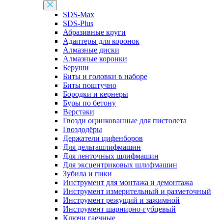
SDS-Max
SDS-Plus
Абразивные круги
Адаптеры для коронок
Алмазные диски
Алмазные коронки
Беруши
Биты и головки в наборе
Биты поштучно
Бородки и кернеры
Буры по бетону
Верстаки
Гвозди оцинкованные для пистолета
Гвоздодёры
Держатели цифенборов
Для дельташлифмашин
Для ленточных шлифмашин
Для эксцентриковых шлифмашин
Зубила и пики
Инструмент для монтажа и демонтажа
Инструмент измерительный и разметочный
Инструмент режущий и зажимной
Инструмент шарнирно-губцевый
Ключи гаечные