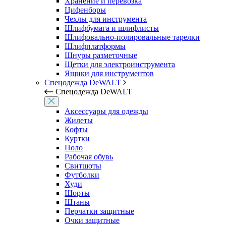
Хранение и перевозка
Цифенборы
Чехлы для инструмента
Шлифбумага и шлифлисты
Шлифовально-полировальные тарелки
Шлифплатформы
Шнуры разметочные
Щетки для электроинструмента
Ящики для инструментов
Спецодежда DeWALT
Спецодежда DeWALT
Аксессуары для одежды
Жилеты
Кофты
Куртки
Поло
Рабочая обувь
Свитшоты
Футболки
Худи
Шорты
Штаны
Перчатки защитные
Очки защитные