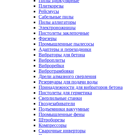
Пилы циркулярные
Плиткорезы
Рейсмусы
Сабельные пилы
Пилы аллигаторы
Электроножницы
Пистолеты заклепочные
Фрезеры
Промышленные пылесосы
Адаптеры и переходники
Вибраторы для бетона
Виброплиты
Виброрейки
Вибротрамбовки
Дрели алмазного сверления
Резервуары для подачи воды
Принадлежности для вибраторов бетона
Пистолеты для герметика
Сверлильные станки
Гвоздезабиватели
Подъемники вакуумные
Промышленные фены
Штроборезы
Компрессоры
Сварочные инверторы