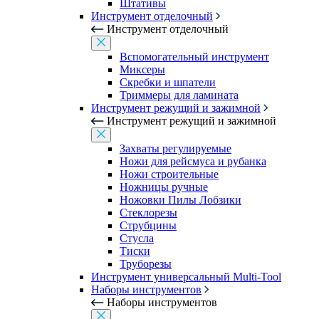
Штативы
Инструмент отделочный
Инструмент отделочный
Вспомогательный инструмент
Миксеры
Скребки и шпатели
Триммеры для ламината
Инструмент режущий и зажимной
Инструмент режущий и зажимной
Захваты регулируемые
Ножи для рейсмуса и рубанка
Ножи строительные
Ножницы ручные
Ножовки Пилы Лобзики
Стеклорезы
Струбцины
Стусла
Тиски
Труборезы
Инструмент универсальный Multi-Tool
Наборы инструментов
Наборы инструментов