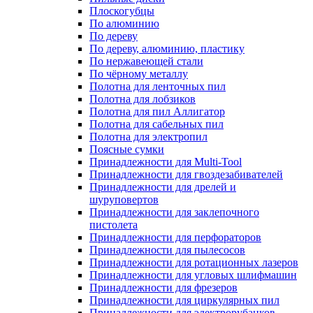
Плоскогубцы
По алюминию
По дереву
По дереву, алюминию, пластику
По нержавеющей стали
По чёрному металлу
Полотна для ленточных пил
Полотна для лобзиков
Полотна для пил Аллигатор
Полотна для сабельных пил
Полотна для электропил
Поясные сумки
Принадлежности для Multi-Tool
Принадлежности для гвоздезабивателей
Принадлежности для дрелей и
шуруповертов
Принадлежности для заклепочного
пистолета
Принадлежности для перфораторов
Принадлежности для пылесосов
Принадлежности для ротационных лазеров
Принадлежности для угловых шлифмашин
Принадлежности для фрезеров
Принадлежности для циркулярных пил
Принадлежности для электрорубанков