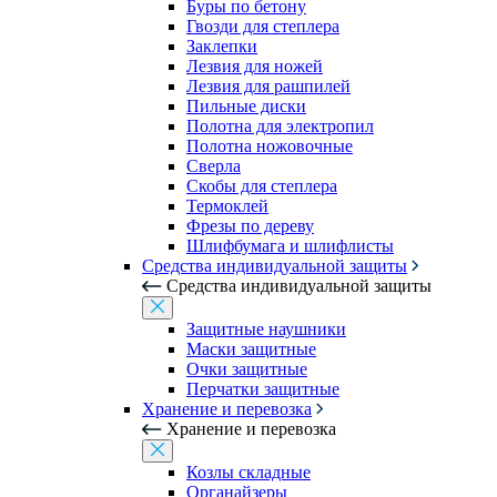
Буры по бетону
Гвозди для степлера
Заклепки
Лезвия для ножей
Лезвия для рашпилей
Пильные диски
Полотна для электропил
Полотна ножовочные
Сверла
Скобы для степлера
Термоклей
Фрезы по дереву
Шлифбумага и шлифлисты
Средства индивидуальной защиты
Средства индивидуальной защиты
Защитные наушники
Маски защитные
Очки защитные
Перчатки защитные
Хранение и перевозка
Хранение и перевозка
Козлы складные
Органайзеры