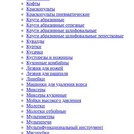
Кофты
Краскопульты
Краскопульты пневматические
Круги абразивные
Круги абразивные отрезные
Круги абразивные шлифовальные
Круги абразивные шлифовальные лепестковые
Кувалды
Куртки
Кусачки
Кусторезы и ножницы
Кухонные комбайны
Лезвия для ножей
Лезвия для рашпиля
Линейки
Машинки для удаления ворса
Миксеры
Миксеры кухонные
Мойки высокого давления
Молотки
Молотки отбойные
Мультиметры
Мультипечи
Мультифункциональный инструмент
Мясорубки