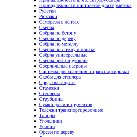
Принадлежности пистолетов для герметика
Рулетки
Рюкзаки
Саморезы в лентах
Свёрла
Свёрла по бетону
Свёрла по дереву
Свёрла по металлу
Свёрла по стеклу и плитке
Свёрла универсальные
Свёрла центрирующие
Сверлильные патроны
Системы для хранения и транспортировки
Скобы для степлера
Средства защиты
Стамески
Степлеры
Струбцины
Сумки для инструментов
Тележки транспортировочные
Топоры
Угольники
Уровни
Фрезы по дереву