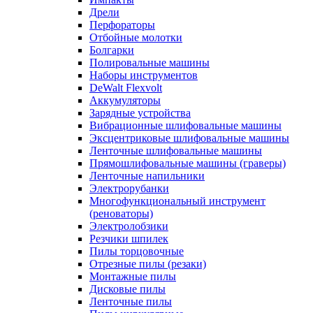
Дрели
Перфораторы
Отбойные молотки
Болгарки
Полировальные машины
Наборы инструментов
DeWalt Flexvolt
Аккумуляторы
Зарядные устройства
Вибрационные шлифовальные машины
Эксцентриковые шлифовальные машины
Ленточные шлифовальные машины
Прямошлифовальные машины (граверы)
Ленточные напильники
Электрорубанки
Многофункциональный инструмент
(реноваторы)
Электролобзики
Резчики шпилек
Пилы торцовочные
Отрезные пилы (резаки)
Монтажные пилы
Дисковые пилы
Ленточные пилы