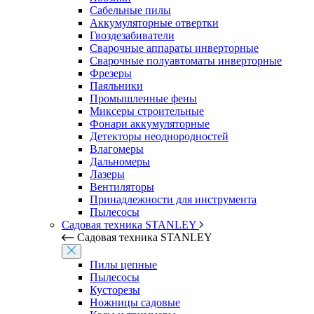
Сабельные пилы
Аккумуляторные отвертки
Гвоздезабиватели
Сварочные аппараты инверторные
Сварочные полуавтоматы инверторные
Фрезеры
Паяльники
Промышленные фены
Миксеры строительные
Фонари аккумуляторные
Детекторы неоднородностей
Влагомеры
Дальномеры
Лазеры
Вентиляторы
Принадлежности для инструмента
Пылесосы
Садовая техника STANLEY
Садовая техника STANLEY
Пилы цепные
Пылесосы
Кусторезы
Ножницы садовые