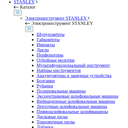
STANLEY
Каталог
Электроинструмент STANLEY
Электроинструмент STANLEY
Шуруповёрты
Гайковёрты
Импакты
Дрели
Перфораторы
Отбойные молотки
Мультифункциональный инструмент
Наборы инструментов
Аккумуляторы и зарядные устройства
Болгарки
Рубанки
Полировальные машины
Эксцентриковые шлифовальные машины
Вибрационные шлифовальные машины
Ленточные шлифовальные машины
Прямошлифовальные шлифмашины
Дисковые пилы
Торцовочные пилы
Лобзики