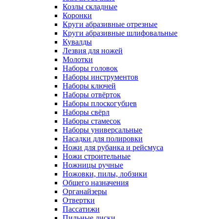
Козлы складные
Коронки
Круги абразивные отрезные
Круги абразивные шлифовальные
Кувалды
Лезвия для ножей
Молотки
Наборы головок
Наборы инструментов
Наборы ключей
Наборы отвёрток
Наборы плоскогубцев
Наборы свёрл
Наборы стамесок
Наборы универсальные
Насадки для полировки
Ножи для рубанка и рейсмуса
Ножи строительные
Ножницы ручные
Ножовки, пилы, лобзики
Общего назначения
Органайзеры
Отвертки
Пассатижи
Пильные диски