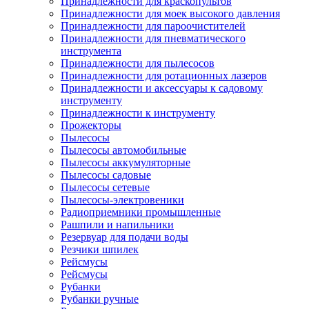
Принадлежности для краскопультов
Принадлежности для моек высокого давления
Принадлежности для пароочистителей
Принадлежности для пневматического
инструмента
Принадлежности для пылесосов
Принадлежности для ротационных лазеров
Принадлежности и аксессуары к садовому
инструменту
Принадлежности к инструменту
Прожекторы
Пылесосы
Пылесосы автомобильные
Пылесосы аккумуляторные
Пылесосы садовые
Пылесосы сетевые
Пылесосы-электровеники
Радиоприемники промышленные
Рашпили и напильники
Резервуар для подачи воды
Резчики шпилек
Рейсмусы
Рейсмусы
Рубанки
Рубанки ручные