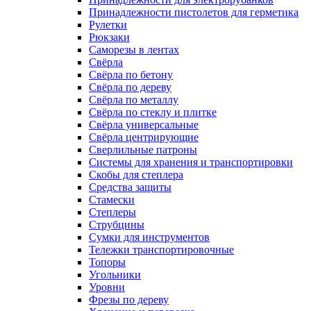
Принадлежности пистолетов для герметика
Рулетки
Рюкзаки
Саморезы в лентах
Свёрла
Свёрла по бетону
Свёрла по дереву
Свёрла по металлу
Свёрла по стеклу и плитке
Свёрла универсальные
Свёрла центрирующие
Сверлильные патроны
Системы для хранения и транспортировки
Скобы для степлера
Средства защиты
Стамески
Степлеры
Струбцины
Сумки для инструментов
Тележки транспортировочные
Топоры
Угольники
Уровни
Фрезы по дереву