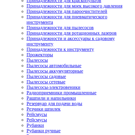
Принадлежности для краскопультов
Принадлежности для моек высокого давления
Принадлежности для пароочистителей
Принадлежности для пневматического
инструмента
Принадлежности для пылесосов
Принадлежности для ротационных лазеров
Принадлежности и аксессуары к садовому
инструменту
Принадлежности к инструменту
Прожекторы
Пылесосы
Пылесосы автомобильные
Пылесосы аккумуляторные
Пылесосы садовые
Пылесосы сетевые
Пылесосы-электровеники
Радиоприемники промышленные
Рашпили и напильники
Резервуар для подачи воды
Резчики шпилек
Рейсмусы
Рейсмусы
Рубанки
Рубанки ручные