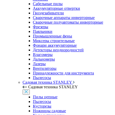
Сабельные пилы
Аккумуляторные отвертки
Гвоздезабиватели
Сварочные аппараты инверторные
Сварочные полуавтоматы инверторные
Фрезеры
Паяльники
Промышленные фены
Миксеры строительные
Фонари аккумуляторные
Детекторы неоднородностей
Влагомеры
Дальномеры
Лазеры
Вентиляторы
Принадлежности для инструмента
Пылесосы
Садовая техника STANLEY
Садовая техника STANLEY
Пилы цепные
Пылесосы
Кусторезы
Ножницы садовые