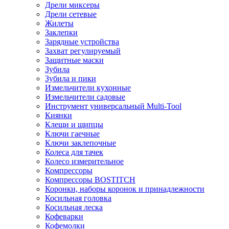
Дрели миксеры
Дрели сетевые
Жилеты
Заклепки
Зарядные устройства
Захват регулируемый
Защитные маски
Зубила
Зубила и пики
Измельчители кухонные
Измельчители садовые
Инструмент универсальный Multi-Tool
Киянки
Клещи и щипцы
Ключи гаечные
Ключи заклепочные
Колеса для тачек
Колесо измерительное
Компрессоры
Компрессоры BOSTITCH
Коронки, наборы коронок и принадлежности
Косильная головка
Косильная леска
Кофеварки
Кофемолки