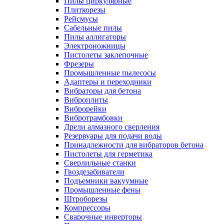
Пилы циркулярные
Плиткорезы
Рейсмусы
Сабельные пилы
Пилы аллигаторы
Электроножницы
Пистолеты заклепочные
Фрезеры
Промышленные пылесосы
Адаптеры и переходники
Вибраторы для бетона
Виброплиты
Виброрейки
Вибротрамбовки
Дрели алмазного сверления
Резервуары для подачи воды
Принадлежности для вибраторов бетона
Пистолеты для герметика
Сверлильные станки
Гвоздезабиватели
Подъемники вакуумные
Промышленные фены
Штроборезы
Компрессоры
Сварочные инверторы