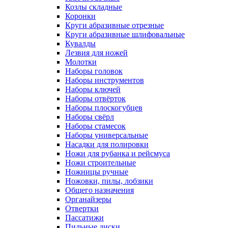
Козлы складные
Коронки
Круги абразивные отрезные
Круги абразивные шлифовальные
Кувалды
Лезвия для ножей
Молотки
Наборы головок
Наборы инструментов
Наборы ключей
Наборы отвёрток
Наборы плоскогубцев
Наборы свёрл
Наборы стамесок
Наборы универсальные
Насадки для полировки
Ножи для рубанка и рейсмуса
Ножи строительные
Ножницы ручные
Ножовки, пилы, лобзики
Общего назначения
Органайзеры
Отвертки
Пассатижи
Пильные диски