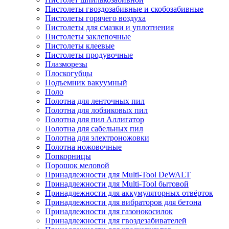
Пистолеты гвоздозабивные и скобозабивные
Пистолеты горячего воздуха
Пистолеты для смазки и уплотнения
Пистолеты заклепочные
Пистолеты клеевые
Пистолеты продувочные
Плазморезы
Плоскогубцы
Подъемник вакуумный
Поло
Полотна для ленточных пил
Полотна для лобзиковых пил
Полотна для пил Аллигатор
Полотна для сабельных пил
Полотна для электроножовки
Полотна ножовочные
Попкорницы
Порошок меловой
Принадлежности для Multi-Tool DeWALT
Принадлежности для Multi-Tool бытовой
Принадлежности для аккумуляторных отвёрток
Принадлежности для вибраторов для бетона
Принадлежности для газонокосилок
Принадлежности для гвоздезабивателей