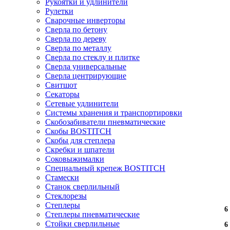
Рукоятки и удлинители
Рулетки
Сварочные инверторы
Сверла по бетону
Сверла по дереву
Сверла по металлу
Сверла по стеклу и плитке
Сверла универсальные
Сверла центрирующие
Свитшот
Секаторы
Сетевые удлинители
Системы хранения и транспортировки
Скобозабиватели пневматические
Скобы BOSTITCH
Скобы для степлера
Скребки и шпатели
Соковыжималки
Специальный крепеж BOSTITCH
Стамески
Станок сверлильный
Стеклорезы
Степлеры
6
6
Степлеры пневматические
Стойки сверлильные
6
6