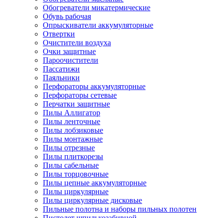
Обогреватели микатермические
Обувь рабочая
Опрыскиватели аккумуляторные
Отвертки
Очистители воздуха
Очки защитные
Пароочистители
Пассатижи
Паяльники
Перфораторы аккумуляторные
Перфораторы сетевые
Перчатки защитные
Пилы Аллигатор
Пилы ленточные
Пилы лобзиковые
Пилы монтажные
Пилы отрезные
Пилы плиткорезы
Пилы сабельные
Пилы торцовочные
Пилы цепные аккумуляторные
Пилы циркулярные
Пилы циркулярные дисковые
Пильные полотна и наборы пильных полотен
Пистолет шпилькозабивной