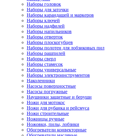
Наборы головок
Наборы для заточки
Наборы карандашей и маркеров
Наборы ключей
Наборы надфилей
Наборы напильников
Наборы отверток
Наборы плоскогубцев
Наборы полотен для лобзиковых пил
Наборы рашпилей
Наборы сверл
Наборы стамесок
Наборы универсальные
Наборы электроинструментов
Наколенники
Насосы поверхностные
Насосы погружные
Наушники защитные и беруши
Ножи для мотокос
Ножи для рубанка и рейсмуса
Ножи строительные
Ножницы ручные
Ножовки, пилы, лобзики
Обогреватели конвекторные
Обогреватели масляные