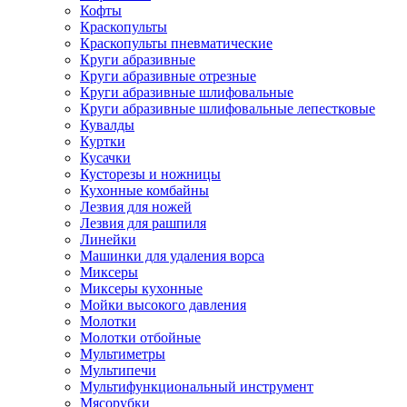
Кофты
Краскопульты
Краскопульты пневматические
Круги абразивные
Круги абразивные отрезные
Круги абразивные шлифовальные
Круги абразивные шлифовальные лепестковые
Кувалды
Куртки
Кусачки
Кусторезы и ножницы
Кухонные комбайны
Лезвия для ножей
Лезвия для рашпиля
Линейки
Машинки для удаления ворса
Миксеры
Миксеры кухонные
Мойки высокого давления
Молотки
Молотки отбойные
Мультиметры
Мультипечи
Мультифункциональный инструмент
Мясорубки