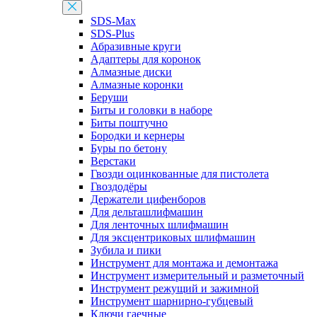
SDS-Max
SDS-Plus
Абразивные круги
Адаптеры для коронок
Алмазные диски
Алмазные коронки
Беруши
Биты и головки в наборе
Биты поштучно
Бородки и кернеры
Буры по бетону
Верстаки
Гвозди оцинкованные для пистолета
Гвоздодёры
Держатели цифенборов
Для дельташлифмашин
Для ленточных шлифмашин
Для эксцентриковых шлифмашин
Зубила и пики
Инструмент для монтажа и демонтажа
Инструмент измерительный и разметочный
Инструмент режущий и зажимной
Инструмент шарнирно-губцевый
Ключи гаечные