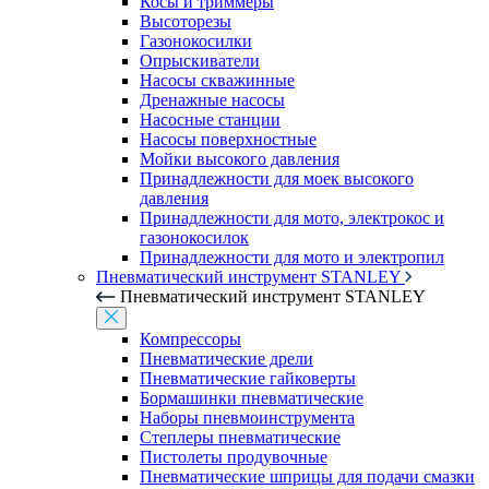
Косы и триммеры
Высоторезы
Газонокосилки
Опрыскиватели
Насосы скважинные
Дренажные насосы
Насосные станции
Насосы поверхностные
Мойки высокого давления
Принадлежности для моек высокого
давления
Принадлежности для мото, электрокос и
газонокосилок
Принадлежности для мото и электропил
Пневматический инструмент STANLEY
Пневматический инструмент STANLEY
Компрессоры
Пневматические дрели
Пневматические гайковерты
Бормашинки пневматические
Наборы пневмоинструмента
Степлеры пневматические
Пистолеты продувочные
Пневматические шприцы для подачи смазки