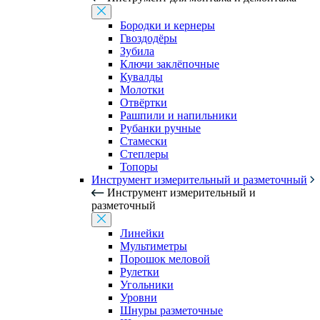
Бородки и кернеры
Гвоздодёры
Зубила
Ключи заклёпочные
Кувалды
Молотки
Отвёртки
Рашпили и напильники
Рубанки ручные
Стамески
Степлеры
Топоры
Инструмент измерительный и разметочный
Инструмент измерительный и
разметочный
Линейки
Мультиметры
Порошок меловой
Рулетки
Угольники
Уровни
Шнуры разметочные