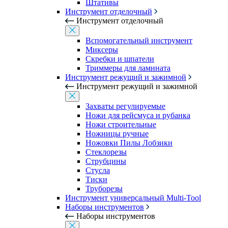
Штативы
Инструмент отделочный
Инструмент отделочный
Вспомогательный инструмент
Миксеры
Скребки и шпатели
Триммеры для ламината
Инструмент режущий и зажимной
Инструмент режущий и зажимной
Захваты регулируемые
Ножи для рейсмуса и рубанка
Ножи строительные
Ножницы ручные
Ножовки Пилы Лобзики
Стеклорезы
Струбцины
Стусла
Тиски
Труборезы
Инструмент универсальный Multi-Tool
Наборы инструментов
Наборы инструментов