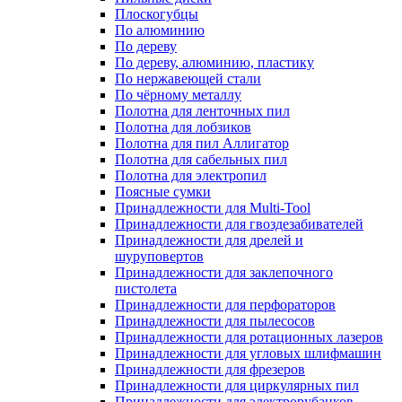
Плоскогубцы
По алюминию
По дереву
По дереву, алюминию, пластику
По нержавеющей стали
По чёрному металлу
Полотна для ленточных пил
Полотна для лобзиков
Полотна для пил Аллигатор
Полотна для сабельных пил
Полотна для электропил
Поясные сумки
Принадлежности для Multi-Tool
Принадлежности для гвоздезабивателей
Принадлежности для дрелей и
шуруповертов
Принадлежности для заклепочного
пистолета
Принадлежности для перфораторов
Принадлежности для пылесосов
Принадлежности для ротационных лазеров
Принадлежности для угловых шлифмашин
Принадлежности для фрезеров
Принадлежности для циркулярных пил
Принадлежности для электрорубанков