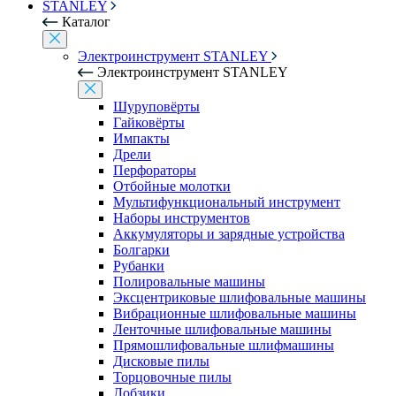
STANLEY
Каталог
Электроинструмент STANLEY
Электроинструмент STANLEY
Шуруповёрты
Гайковёрты
Импакты
Дрели
Перфораторы
Отбойные молотки
Мультифункциональный инструмент
Наборы инструментов
Аккумуляторы и зарядные устройства
Болгарки
Рубанки
Полировальные машины
Эксцентриковые шлифовальные машины
Вибрационные шлифовальные машины
Ленточные шлифовальные машины
Прямошлифовальные шлифмашины
Дисковые пилы
Торцовочные пилы
Лобзики