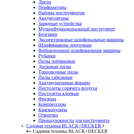
Дрели
Перфораторы
Наборы инструментов
Аккумуляторы
Зарядные устройства
Мультифункциональный инструмент
Болгарки
Эксцентриковые шлифовальные машины
Шлифмашины ленточные
Вибрационные шлифовальные машины
Рубанки
Пилы лобзиковые
Дисковые пилы
Торцовочные пилы
Пилы сабельные
Аккумуляторные фонари
Пистолеты горячего воздуха
Пистолеты клеевые
Фрезеры
Компрессоры
Краскопульты
Отвертки
Принадлежности для инструмента
Садовая техника BLACK+DECKER
Садовая техника BLACK+DECKER