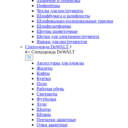
Хранение и перевозка
Цифенборы
Чехлы для инструмента
Шлифбумага и шлифлисты
Шлифовально-полировальные тарелки
Шлифплатформы
Шнуры разметочные
Щетки для электроинструмента
Ящики для инструментов
Спецодежда DeWALT
Спецодежда DeWALT
Аксессуары для одежды
Жилеты
Кофты
Куртки
Поло
Рабочая обувь
Свитшоты
Футболки
Худи
Шорты
Штаны
Перчатки защитные
Очки защитные