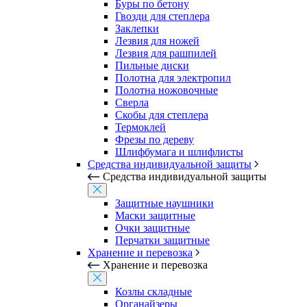
Буры по бетону
Гвозди для степлера
Заклепки
Лезвия для ножей
Лезвия для рашпилей
Пильные диски
Полотна для электропил
Полотна ножовочные
Сверла
Скобы для степлера
Термоклей
Фрезы по дереву
Шлифбумага и шлифлисты
Средства индивидуальной защиты
Средства индивидуальной защиты
Защитные наушники
Маски защитные
Очки защитные
Перчатки защитные
Хранение и перевозка
Хранение и перевозка
Козлы складные
Органайзеры