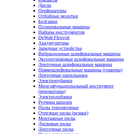
Дрели
Перфораторы
Отбойные молотки
Болгарки
Полировальные машины
Наборы инструментов
DeWalt Flexvolt
Аккумуляторы
Зарядные устройства
Вибрационные шлифовальные машины
Эксцентриковые шлифовальные машины
Ленточные шлифовальные машины
Прямошлифовальные машины (граверы)
Ленточные напильники
Электрорубанки
Многофункциональный инструмент
(реноваторы)
Электролобзики
Резчики шпилек
Пилы торцовочные
Отрезные пилы (резаки)
Монтажные пилы
Дисковые пилы
Ленточные пилы