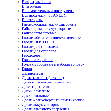
Вибротрамбовки
Влагомеры
Вспомогательный инструмент
Вся продукция STANLEY
Высоторезы
Газонокосилки аккумуляторные
Гайковерты аккумуляторные
Гайковерты сетевые
Гвоздезабиватели пневматические
Гвозди BOSTITCH
Гвозди для пистолета
Гвозди для степлера
Гвоздодеры
Головки торцевые
Головки торцевые и наборы головок
Грили
Дальномеры
Держатели бит (вставок)
Детекторы неоднородностей
Детекторы тепла
Диски алмазные
Диски пильные
Дрели - гайковерты пневматические
Дрели аккумуляторные
Дрели алмазного сверления