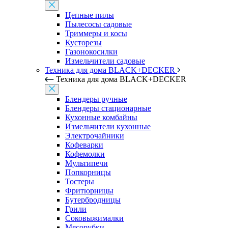
Цепные пилы
Пылесосы садовые
Триммеры и косы
Кусторезы
Газонокосилки
Измельчители садовые
Техника для дома BLACK+DECKER
Техника для дома BLACK+DECKER
Блендеры ручные
Блендеры стационарные
Кухонные комбайны
Измельчители кухонные
Электрочайники
Кофеварки
Кофемолки
Мультипечи
Попкорницы
Тостеры
Фритюрницы
Бутербродницы
Грили
Соковыжималки
Мясорубки