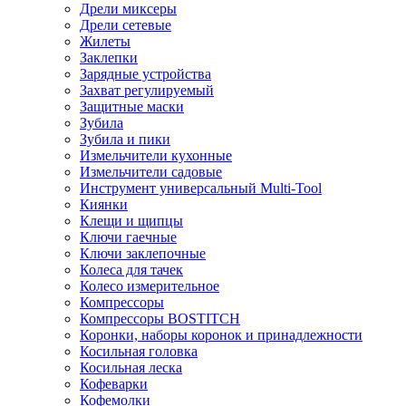
Дрели миксеры
Дрели сетевые
Жилеты
Заклепки
Зарядные устройства
Захват регулируемый
Защитные маски
Зубила
Зубила и пики
Измельчители кухонные
Измельчители садовые
Инструмент универсальный Multi-Tool
Киянки
Клещи и щипцы
Ключи гаечные
Ключи заклепочные
Колеса для тачек
Колесо измерительное
Компрессоры
Компрессоры BOSTITCH
Коронки, наборы коронок и принадлежности
Косильная головка
Косильная леска
Кофеварки
Кофемолки