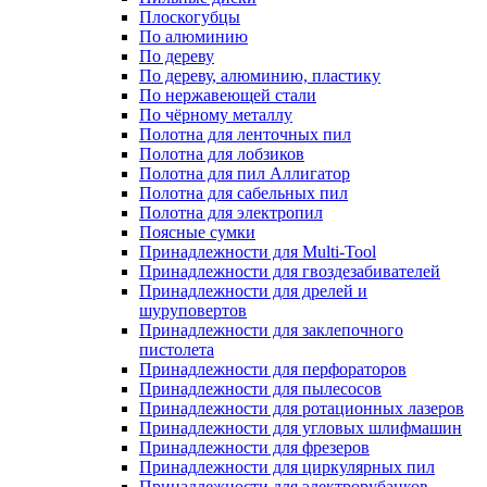
Плоскогубцы
По алюминию
По дереву
По дереву, алюминию, пластику
По нержавеющей стали
По чёрному металлу
Полотна для ленточных пил
Полотна для лобзиков
Полотна для пил Аллигатор
Полотна для сабельных пил
Полотна для электропил
Поясные сумки
Принадлежности для Multi-Tool
Принадлежности для гвоздезабивателей
Принадлежности для дрелей и
шуруповертов
Принадлежности для заклепочного
пистолета
Принадлежности для перфораторов
Принадлежности для пылесосов
Принадлежности для ротационных лазеров
Принадлежности для угловых шлифмашин
Принадлежности для фрезеров
Принадлежности для циркулярных пил
Принадлежности для электрорубанков