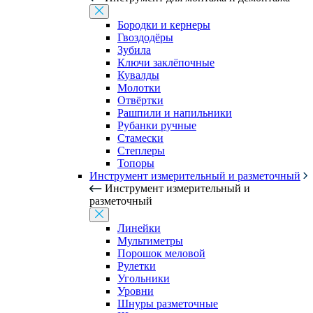
Бородки и кернеры
Гвоздодёры
Зубила
Ключи заклёпочные
Кувалды
Молотки
Отвёртки
Рашпили и напильники
Рубанки ручные
Стамески
Степлеры
Топоры
Инструмент измерительный и разметочный
Инструмент измерительный и
разметочный
Линейки
Мультиметры
Порошок меловой
Рулетки
Угольники
Уровни
Шнуры разметочные