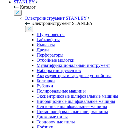
STANLEY
Каталог
Электроинструмент STANLEY
Электроинструмент STANLEY
Шуруповёрты
Гайковёрты
Импакты
Дрели
Перфораторы
Отбойные молотки
Мультифункциональный инструмент
Наборы инструментов
Аккумуляторы и зарядные устройства
Болгарки
Рубанки
Полировальные машины
Эксцентриковые шлифовальные машины
Вибрационные шлифовальные машины
Ленточные шлифовальные машины
Прямошлифовальные шлифмашины
Дисковые пилы
Торцовочные пилы
Лобзики