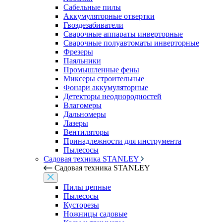
Сабельные пилы
Аккумуляторные отвертки
Гвоздезабиватели
Сварочные аппараты инверторные
Сварочные полуавтоматы инверторные
Фрезеры
Паяльники
Промышленные фены
Миксеры строительные
Фонари аккумуляторные
Детекторы неоднородностей
Влагомеры
Дальномеры
Лазеры
Вентиляторы
Принадлежности для инструмента
Пылесосы
Садовая техника STANLEY
Садовая техника STANLEY
Пилы цепные
Пылесосы
Кусторезы
Ножницы садовые