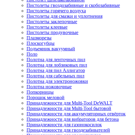
Пистолеты гвоздозабивные и скобозабивные
Пистолеты горячего воздуха
Пистолеты для смазки и уплотнения
Пистолеты заклепочные
Пистолеты клеевые
Пистолеты продувочные
Плазморезы
Плоскогубцы
Подъемник вакуумный
Поло
Полотна для ленточных пил
Полотна для лобзиковых пил
Полотна для пил Аллигатор
Полотна для сабельных пил
Полотна для электроножовки
Полотна ножовочные
Попкорницы
Порошок меловой
Принадлежности для Multi-Tool DeWALT
Принадлежности для Multi-Tool бытовой
Принадлежности для аккумуляторных отвёрток
Принадлежности для вибраторов для бетона
Принадлежности для газонокосилок
Принадлежности для гвоздезабивателей