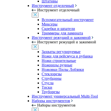
Штативы
Инструмент отделочный
Инструмент отделочный
Вспомогательный инструмент
Миксеры
Скребки и шпатели
Триммеры для ламината
Инструмент режущий и зажимной
Инструмент режущий и зажимной
Захваты регулируемые
Ножи для рейсмуса и рубанка
Ножи строительные
Ножницы ручные
Ножовки Пилы Лобзики
Стеклорезы
Струбцины
Стусла
Тиски
Труборезы
Инструмент универсальный Multi-Tool
Наборы инструментов
Наборы инструментов