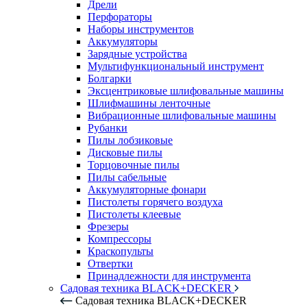
Дрели
Перфораторы
Наборы инструментов
Аккумуляторы
Зарядные устройства
Мультифункциональный инструмент
Болгарки
Эксцентриковые шлифовальные машины
Шлифмашины ленточные
Вибрационные шлифовальные машины
Рубанки
Пилы лобзиковые
Дисковые пилы
Торцовочные пилы
Пилы сабельные
Аккумуляторные фонари
Пистолеты горячего воздуха
Пистолеты клеевые
Фрезеры
Компрессоры
Краскопульты
Отвертки
Принадлежности для инструмента
Садовая техника BLACK+DECKER
Садовая техника BLACK+DECKER