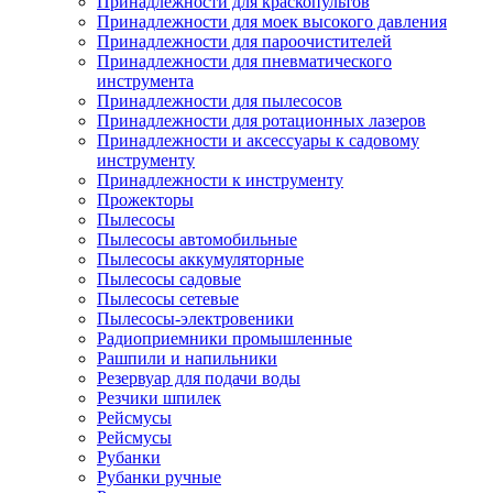
Принадлежности для краскопультов
Принадлежности для моек высокого давления
Принадлежности для пароочистителей
Принадлежности для пневматического
инструмента
Принадлежности для пылесосов
Принадлежности для ротационных лазеров
Принадлежности и аксессуары к садовому
инструменту
Принадлежности к инструменту
Прожекторы
Пылесосы
Пылесосы автомобильные
Пылесосы аккумуляторные
Пылесосы садовые
Пылесосы сетевые
Пылесосы-электровеники
Радиоприемники промышленные
Рашпили и напильники
Резервуар для подачи воды
Резчики шпилек
Рейсмусы
Рейсмусы
Рубанки
Рубанки ручные