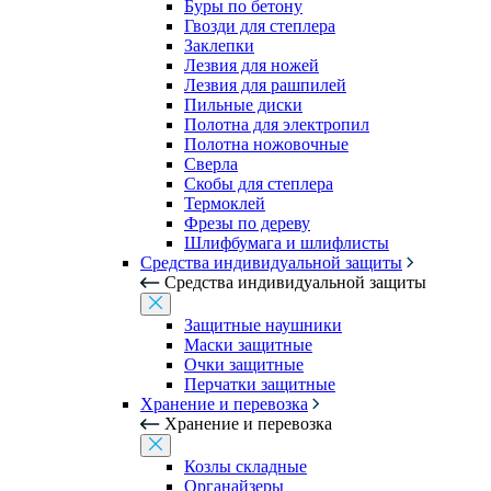
Буры по бетону
Гвозди для степлера
Заклепки
Лезвия для ножей
Лезвия для рашпилей
Пильные диски
Полотна для электропил
Полотна ножовочные
Сверла
Скобы для степлера
Термоклей
Фрезы по дереву
Шлифбумага и шлифлисты
Средства индивидуальной защиты
Средства индивидуальной защиты
Защитные наушники
Маски защитные
Очки защитные
Перчатки защитные
Хранение и перевозка
Хранение и перевозка
Козлы складные
Органайзеры