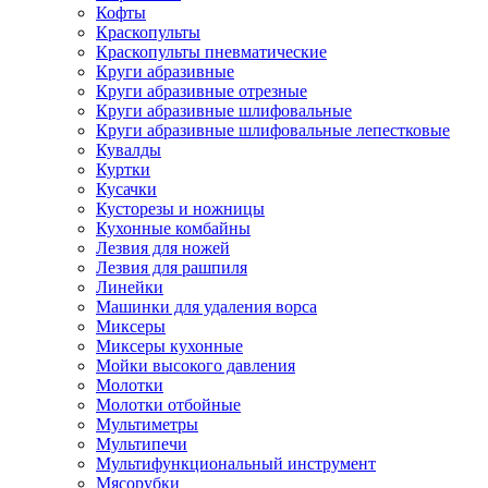
Кофты
Краскопульты
Краскопульты пневматические
Круги абразивные
Круги абразивные отрезные
Круги абразивные шлифовальные
Круги абразивные шлифовальные лепестковые
Кувалды
Куртки
Кусачки
Кусторезы и ножницы
Кухонные комбайны
Лезвия для ножей
Лезвия для рашпиля
Линейки
Машинки для удаления ворса
Миксеры
Миксеры кухонные
Мойки высокого давления
Молотки
Молотки отбойные
Мультиметры
Мультипечи
Мультифункциональный инструмент
Мясорубки