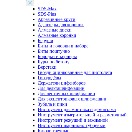
SDS-Max
SDS-Plus
Абразивные круги
Адаптеры для коронок
Алмазные диски
Алмазные коронки
Беруши
Биты и головки в наборе
Биты поштучно
Бородки и кернеры
Буры по бетону
Верстаки
Гвозди оцинкованные для пистолета
Гвоздодёры
Держатели цифенборов
Для дельташлифмашин
Для ленточных шлифмашин
Для эксцентриковых шлифмашин
Зубила и пики
Инструмент для монтажа и демонтажа
Инструмент измерительный и разметочный
Инструмент режущий и зажимной
Инструмент шарнирно-губцевый
Ключи гаечные