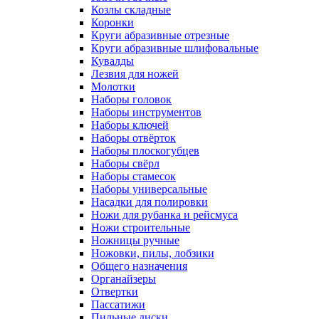
Козлы складные
Коронки
Круги абразивные отрезные
Круги абразивные шлифовальные
Кувалды
Лезвия для ножей
Молотки
Наборы головок
Наборы инструментов
Наборы ключей
Наборы отвёрток
Наборы плоскогубцев
Наборы свёрл
Наборы стамесок
Наборы универсальные
Насадки для полировки
Ножи для рубанка и рейсмуса
Ножи строительные
Ножницы ручные
Ножовки, пилы, лобзики
Общего назначения
Органайзеры
Отвертки
Пассатижи
Пильные диски