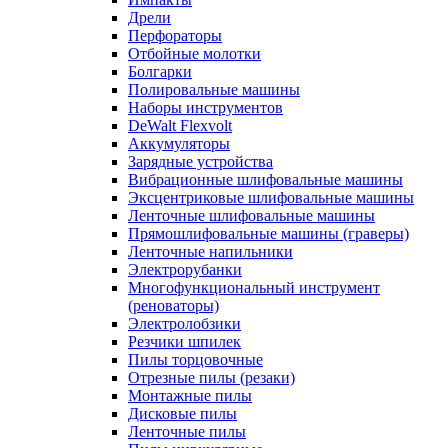
Дрели
Перфораторы
Отбойные молотки
Болгарки
Полировальные машины
Наборы инструментов
DeWalt Flexvolt
Аккумуляторы
Зарядные устройства
Вибрационные шлифовальные машины
Эксцентриковые шлифовальные машины
Ленточные шлифовальные машины
Прямошлифовальные машины (граверы)
Ленточные напильники
Электрорубанки
Многофункциональный инструмент
(реноваторы)
Электролобзики
Резчики шпилек
Пилы торцовочные
Отрезные пилы (резаки)
Монтажные пилы
Дисковые пилы
Ленточные пилы