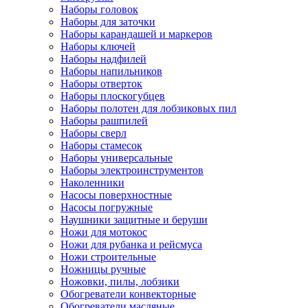
Наборы головок
Наборы для заточки
Наборы карандашей и маркеров
Наборы ключей
Наборы надфилей
Наборы напильников
Наборы отверток
Наборы плоскогубцев
Наборы полотен для лобзиковых пил
Наборы рашпилей
Наборы сверл
Наборы стамесок
Наборы универсальные
Наборы электроинструментов
Наколенники
Насосы поверхностные
Насосы погружные
Наушники защитные и беруши
Ножи для мотокос
Ножи для рубанка и рейсмуса
Ножи строительные
Ножницы ручные
Ножовки, пилы, лобзики
Обогреватели конвекторные
Обогреватели масляные