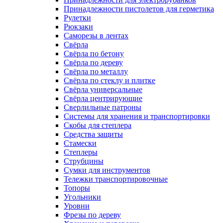
Принадлежности пистолетов для герметика
Рулетки
Рюкзаки
Саморезы в лентах
Свёрла
Свёрла по бетону
Свёрла по дереву
Свёрла по металлу
Свёрла по стеклу и плитке
Свёрла универсальные
Свёрла центрирующие
Сверлильные патроны
Системы для хранения и транспортировки
Скобы для степлера
Средства защиты
Стамески
Степлеры
Струбцины
Сумки для инструментов
Тележки транспортировочные
Топоры
Угольники
Уровни
Фрезы по дереву