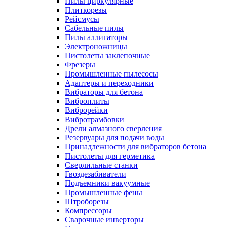
Пилы циркулярные
Плиткорезы
Рейсмусы
Сабельные пилы
Пилы аллигаторы
Электроножницы
Пистолеты заклепочные
Фрезеры
Промышленные пылесосы
Адаптеры и переходники
Вибраторы для бетона
Виброплиты
Виброрейки
Вибротрамбовки
Дрели алмазного сверления
Резервуары для подачи воды
Принадлежности для вибраторов бетона
Пистолеты для герметика
Сверлильные станки
Гвоздезабиватели
Подъемники вакуумные
Промышленные фены
Штроборезы
Компрессоры
Сварочные инверторы