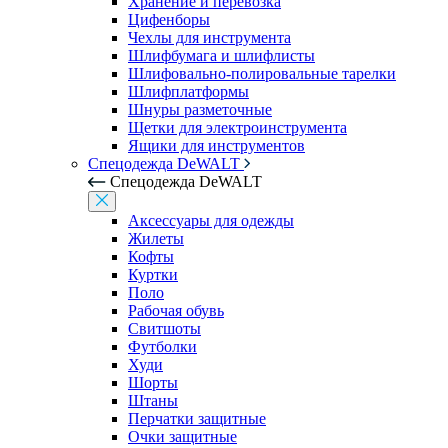
Хранение и перевозка
Цифенборы
Чехлы для инструмента
Шлифбумага и шлифлисты
Шлифовально-полировальные тарелки
Шлифплатформы
Шнуры разметочные
Щетки для электроинструмента
Ящики для инструментов
Спецодежда DeWALT
Спецодежда DeWALT
Аксессуары для одежды
Жилеты
Кофты
Куртки
Поло
Рабочая обувь
Свитшоты
Футболки
Худи
Шорты
Штаны
Перчатки защитные
Очки защитные