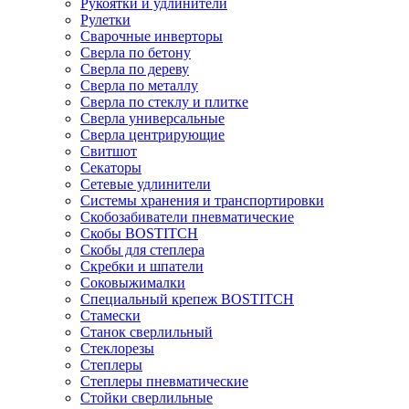
Рукоятки и удлинители
Рулетки
Сварочные инверторы
Сверла по бетону
Сверла по дереву
Сверла по металлу
Сверла по стеклу и плитке
Сверла универсальные
Сверла центрирующие
Свитшот
Секаторы
Сетевые удлинители
Системы хранения и транспортировки
Скобозабиватели пневматические
Скобы BOSTITCH
Скобы для степлера
Скребки и шпатели
Соковыжималки
Специальный крепеж BOSTITCH
Стамески
Станок сверлильный
Стеклорезы
Степлеры
Степлеры пневматические
Стойки сверлильные