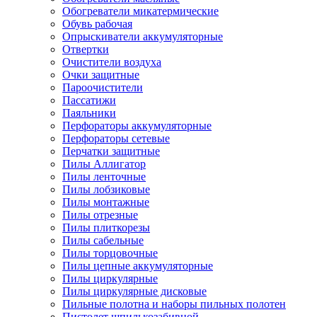
Обогреватели микатермические
Обувь рабочая
Опрыскиватели аккумуляторные
Отвертки
Очистители воздуха
Очки защитные
Пароочистители
Пассатижи
Паяльники
Перфораторы аккумуляторные
Перфораторы сетевые
Перчатки защитные
Пилы Аллигатор
Пилы ленточные
Пилы лобзиковые
Пилы монтажные
Пилы отрезные
Пилы плиткорезы
Пилы сабельные
Пилы торцовочные
Пилы цепные аккумуляторные
Пилы циркулярные
Пилы циркулярные дисковые
Пильные полотна и наборы пильных полотен
Пистолет шпилькозабивной