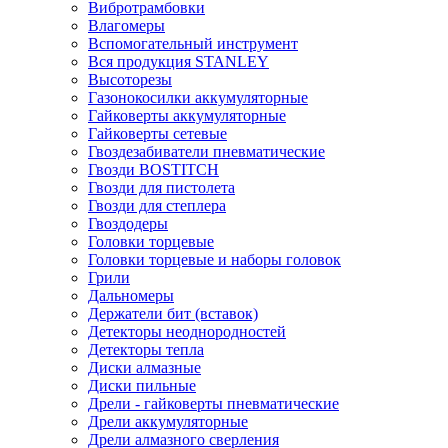
Вибротрамбовки
Влагомеры
Вспомогательный инструмент
Вся продукция STANLEY
Высоторезы
Газонокосилки аккумуляторные
Гайковерты аккумуляторные
Гайковерты сетевые
Гвоздезабиватели пневматические
Гвозди BOSTITCH
Гвозди для пистолета
Гвозди для степлера
Гвоздодеры
Головки торцевые
Головки торцевые и наборы головок
Грили
Дальномеры
Держатели бит (вставок)
Детекторы неоднородностей
Детекторы тепла
Диски алмазные
Диски пильные
Дрели - гайковерты пневматические
Дрели аккумуляторные
Дрели алмазного сверления