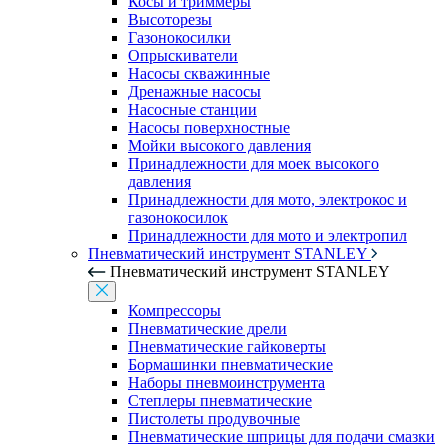
Косы и триммеры
Высоторезы
Газонокосилки
Опрыскиватели
Насосы скважинные
Дренажные насосы
Насосные станции
Насосы поверхностные
Мойки высокого давления
Принадлежности для моек высокого
давления
Принадлежности для мото, электрокос и
газонокосилок
Принадлежности для мото и электропил
Пневматический инструмент STANLEY
Пневматический инструмент STANLEY
Компрессоры
Пневматические дрели
Пневматические гайковерты
Бормашинки пневматические
Наборы пневмоинструмента
Степлеры пневматические
Пистолеты продувочные
Пневматические шприцы для подачи смазки