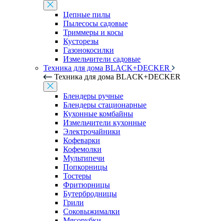
Цепные пилы
Пылесосы садовые
Триммеры и косы
Кусторезы
Газонокосилки
Измельчители садовые
Техника для дома BLACK+DECKER
Техника для дома BLACK+DECKER
Блендеры ручные
Блендеры стационарные
Кухонные комбайны
Измельчители кухонные
Электрочайники
Кофеварки
Кофемолки
Мультипечи
Попкорницы
Тостеры
Фритюрницы
Бутербродницы
Грили
Соковыжималки
Мясорубки