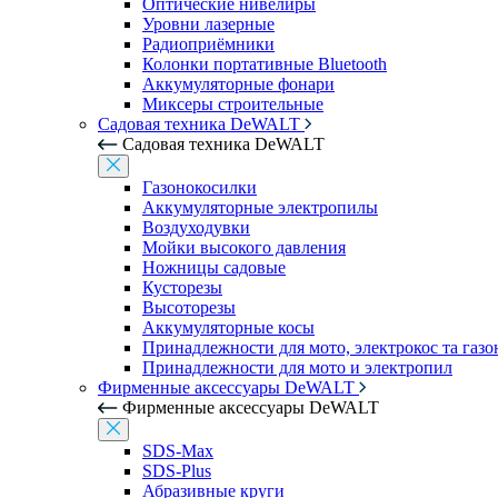
Оптические нивелиры
Уровни лазерные
Радиоприёмники
Колонки портативные Bluetooth
Аккумуляторные фонари
Миксеры строительные
Садовая техника DeWALT
Садовая техника DeWALT
Газонокосилки
Аккумуляторные электропилы
Воздуходувки
Мойки высокого давления
Ножницы садовые
Кусторезы
Высоторезы
Аккумуляторные косы
Принадлежности для мото, электрокос та газ
Принадлежности для мото и электропил
Фирменные аксессуары DeWALT
Фирменные аксессуары DeWALT
SDS-Max
SDS-Plus
Абразивные круги