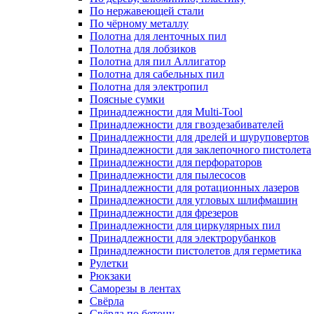
По нержавеющей стали
По чёрному металлу
Полотна для ленточных пил
Полотна для лобзиков
Полотна для пил Аллигатор
Полотна для сабельных пил
Полотна для электропил
Поясные сумки
Принадлежности для Multi-Tool
Принадлежности для гвоздезабивателей
Принадлежности для дрелей и шуруповертов
Принадлежности для заклепочного пистолета
Принадлежности для перфораторов
Принадлежности для пылесосов
Принадлежности для ротационных лазеров
Принадлежности для угловых шлифмашин
Принадлежности для фрезеров
Принадлежности для циркулярных пил
Принадлежности для электрорубанков
Принадлежности пистолетов для герметика
Рулетки
Рюкзаки
Саморезы в лентах
Свёрла
Свёрла по бетону