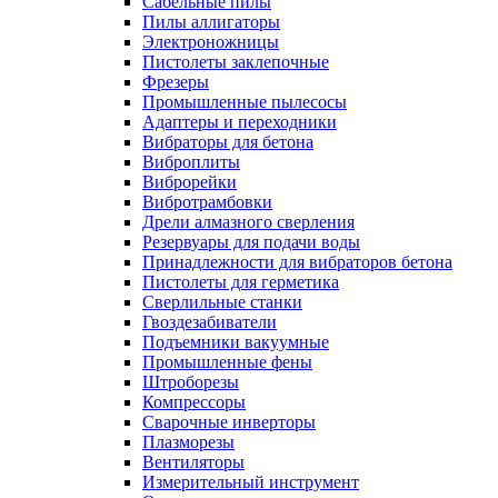
Сабельные пилы
Пилы аллигаторы
Электроножницы
Пистолеты заклепочные
Фрезеры
Промышленные пылесосы
Адаптеры и переходники
Вибраторы для бетона
Виброплиты
Виброрейки
Вибротрамбовки
Дрели алмазного сверления
Резервуары для подачи воды
Принадлежности для вибраторов бетона
Пистолеты для герметика
Сверлильные станки
Гвоздезабиватели
Подъемники вакуумные
Промышленные фены
Штроборезы
Компрессоры
Сварочные инверторы
Плазморезы
Вентиляторы
Измерительный инструмент