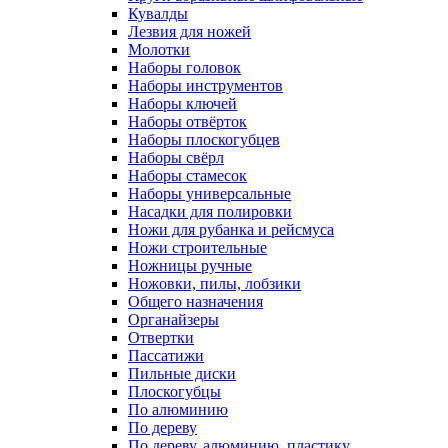
Кувалды
Лезвия для ножей
Молотки
Наборы головок
Наборы инструментов
Наборы ключей
Наборы отвёрток
Наборы плоскогубцев
Наборы свёрл
Наборы стамесок
Наборы универсальные
Насадки для полировки
Ножи для рубанка и рейсмуса
Ножи строительные
Ножницы ручные
Ножовки, пилы, лобзики
Общего назначения
Органайзеры
Отвертки
Пассатижи
Пильные диски
Плоскогубцы
По алюминию
По дереву
По дереву, алюминию, пластику