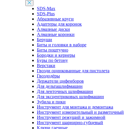
SDS-Max
SDS-Plus
Абразивные круги
Адаптеры для коронок
Алмазные диски
Алмазные коронки
Беруши
Биты и головки в наборе
Биты поштучно
Бородки и кернеры
Буры по бетону
Верстаки
Гвозди оцинкованные для пистолета
Гвоздодёры
Держатели цифенборов
Для дельташлифмашин
Для ленточных шлифмашин
Для эксцентриковых шлифмашин
Зубила и пики
Инструмент для монтажа и демонтажа
Инструмент измерительный и разметочный
Инструмент режущий и зажимной
Инструмент шарнирно-губцевый
Ключи гаечные