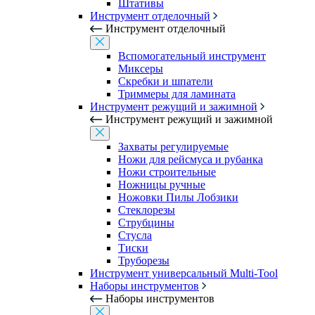
Штативы
Инструмент отделочный
Инструмент отделочный
Вспомогательный инструмент
Миксеры
Скребки и шпатели
Триммеры для ламината
Инструмент режущий и зажимной
Инструмент режущий и зажимной
Захваты регулируемые
Ножи для рейсмуса и рубанка
Ножи строительные
Ножницы ручные
Ножовки Пилы Лобзики
Стеклорезы
Струбцины
Стусла
Тиски
Труборезы
Инструмент универсальный Multi-Tool
Наборы инструментов
Наборы инструментов