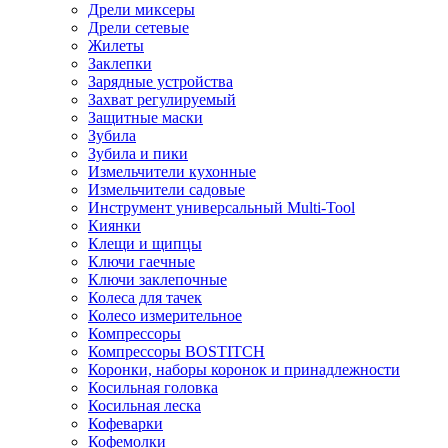
Дрели миксеры
Дрели сетевые
Жилеты
Заклепки
Зарядные устройства
Захват регулируемый
Защитные маски
Зубила
Зубила и пики
Измельчители кухонные
Измельчители садовые
Инструмент универсальный Multi-Tool
Киянки
Клещи и щипцы
Ключи гаечные
Ключи заклепочные
Колеса для тачек
Колесо измерительное
Компрессоры
Компрессоры BOSTITCH
Коронки, наборы коронок и принадлежности
Косильная головка
Косильная леска
Кофеварки
Кофемолки