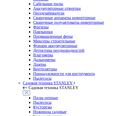
Сабельные пилы
Аккумуляторные отвертки
Гвоздезабиватели
Сварочные аппараты инверторные
Сварочные полуавтоматы инверторные
Фрезеры
Паяльники
Промышленные фены
Миксеры строительные
Фонари аккумуляторные
Детекторы неоднородностей
Влагомеры
Дальномеры
Лазеры
Вентиляторы
Принадлежности для инструмента
Пылесосы
Садовая техника STANLEY
Садовая техника STANLEY
Пилы цепные
Пылесосы
Кусторезы
Ножницы садовые