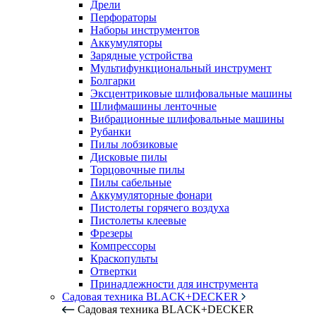
Дрели
Перфораторы
Наборы инструментов
Аккумуляторы
Зарядные устройства
Мультифункциональный инструмент
Болгарки
Эксцентриковые шлифовальные машины
Шлифмашины ленточные
Вибрационные шлифовальные машины
Рубанки
Пилы лобзиковые
Дисковые пилы
Торцовочные пилы
Пилы сабельные
Аккумуляторные фонари
Пистолеты горячего воздуха
Пистолеты клеевые
Фрезеры
Компрессоры
Краскопульты
Отвертки
Принадлежности для инструмента
Садовая техника BLACK+DECKER
Садовая техника BLACK+DECKER