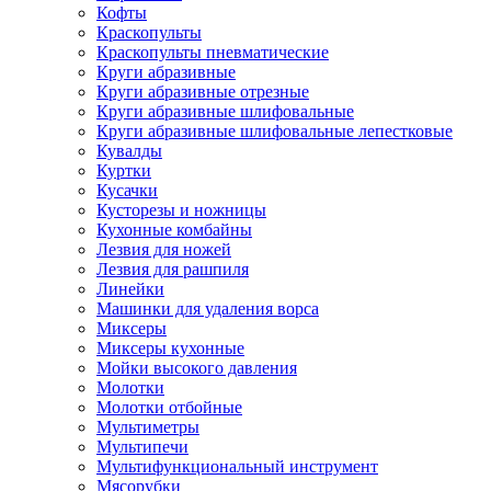
Кофты
Краскопульты
Краскопульты пневматические
Круги абразивные
Круги абразивные отрезные
Круги абразивные шлифовальные
Круги абразивные шлифовальные лепестковые
Кувалды
Куртки
Кусачки
Кусторезы и ножницы
Кухонные комбайны
Лезвия для ножей
Лезвия для рашпиля
Линейки
Машинки для удаления ворса
Миксеры
Миксеры кухонные
Мойки высокого давления
Молотки
Молотки отбойные
Мультиметры
Мультипечи
Мультифункциональный инструмент
Мясорубки