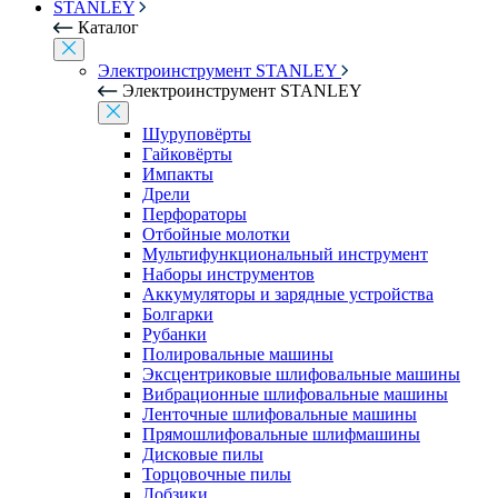
STANLEY
Каталог
Электроинструмент STANLEY
Электроинструмент STANLEY
Шуруповёрты
Гайковёрты
Импакты
Дрели
Перфораторы
Отбойные молотки
Мультифункциональный инструмент
Наборы инструментов
Аккумуляторы и зарядные устройства
Болгарки
Рубанки
Полировальные машины
Эксцентриковые шлифовальные машины
Вибрационные шлифовальные машины
Ленточные шлифовальные машины
Прямошлифовальные шлифмашины
Дисковые пилы
Торцовочные пилы
Лобзики