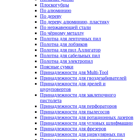
Плоскогубцы
По алюминию
По дереву
По дереву, алюминию, пластику
По нержавеющей стали
По чёрному металлу
Полотна для ленточных пил
Полотна для лобзиков
Полотна для пил Аллигатор
Полотна для сабельных пил
Полотна для электропил
Поясные сумки
Принадлежности для Multi-Tool
Принадлежности для гвоздезабивателей
Принадлежности для дрелей и
шуруповертов
Принадлежности для заклепочного
пистолета
Принадлежности для перфораторов
Принадлежности для пылесосов
Принадлежности для ротационных лазеров
Принадлежности для угловых шлифмашин
Принадлежности для фрезеров
Принадлежности для циркулярных пил
Принадлежности для электрорубанков