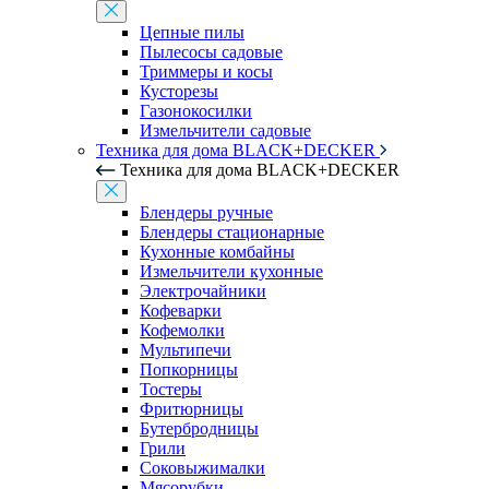
Цепные пилы
Пылесосы садовые
Триммеры и косы
Кусторезы
Газонокосилки
Измельчители садовые
Техника для дома BLACK+DECKER
Техника для дома BLACK+DECKER
Блендеры ручные
Блендеры стационарные
Кухонные комбайны
Измельчители кухонные
Электрочайники
Кофеварки
Кофемолки
Мультипечи
Попкорницы
Тостеры
Фритюрницы
Бутербродницы
Грили
Соковыжималки
Мясорубки