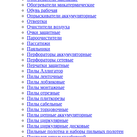
Обогреватели микатермические
Обувь рабочая
Опрыскиватели аккумуляторные
Отвертки
Очистители воздуха
Очки защитные
Пароочистители
Пассатижи
Паяльники
Перфораторы аккумуляторные
Перфораторы сетевые
Перчатки защитные
Пилы Аллигатор
Пилы ленточные
Пилы лобзиковые
Пилы монтажные
Пилы отрезные
Пилы плиткорезы
Пилы сабельные
Пилы торцовочные
Пилы цепные аккумуляторные
Пилы циркулярные
Пилы циркулярные дисковые
Пильные полотна и наборы пильных полотен
Пистолет шпилькозабивной