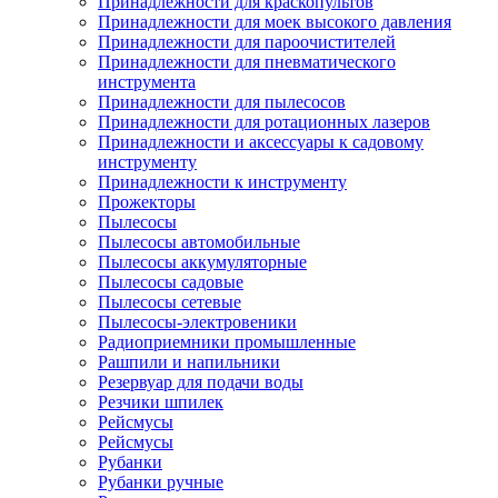
Принадлежности для краскопультов
Принадлежности для моек высокого давления
Принадлежности для пароочистителей
Принадлежности для пневматического
инструмента
Принадлежности для пылесосов
Принадлежности для ротационных лазеров
Принадлежности и аксессуары к садовому
инструменту
Принадлежности к инструменту
Прожекторы
Пылесосы
Пылесосы автомобильные
Пылесосы аккумуляторные
Пылесосы садовые
Пылесосы сетевые
Пылесосы-электровеники
Радиоприемники промышленные
Рашпили и напильники
Резервуар для подачи воды
Резчики шпилек
Рейсмусы
Рейсмусы
Рубанки
Рубанки ручные