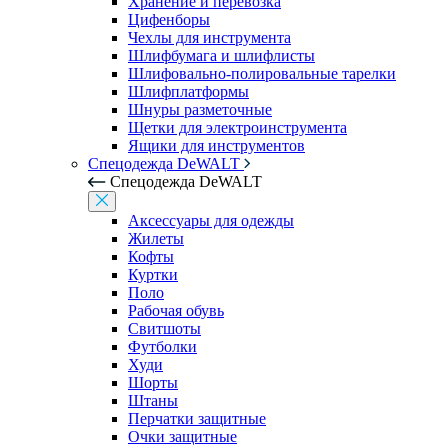
Хранение и перевозка
Цифенборы
Чехлы для инструмента
Шлифбумага и шлифлисты
Шлифовально-полировальные тарелки
Шлифплатформы
Шнуры разметочные
Щетки для электроинструмента
Ящики для инструментов
Спецодежда DeWALT
Спецодежда DeWALT
Аксессуары для одежды
Жилеты
Кофты
Куртки
Поло
Рабочая обувь
Свитшоты
Футболки
Худи
Шорты
Штаны
Перчатки защитные
Очки защитные