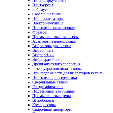
Пилы циркулярные
Плиткорезы
Рейсмусы
Сабельные пилы
Пилы аллигаторы
Электроножницы
Пистолеты заклепочные
Фрезеры
Промышленные пылесосы
Адаптеры и переходники
Вибраторы для бетона
Виброплиты
Виброрейки
Вибротрамбовки
Дрели алмазного сверления
Резервуары для подачи воды
Принадлежности для вибраторов бетона
Пистолеты для герметика
Сверлильные станки
Гвоздезабиватели
Подъемники вакуумные
Промышленные фены
Штроборезы
Компрессоры
Сварочные инверторы