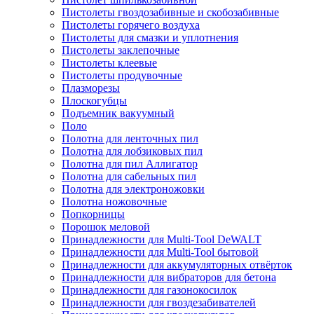
Пистолеты гвоздозабивные и скобозабивные
Пистолеты горячего воздуха
Пистолеты для смазки и уплотнения
Пистолеты заклепочные
Пистолеты клеевые
Пистолеты продувочные
Плазморезы
Плоскогубцы
Подъемник вакуумный
Поло
Полотна для ленточных пил
Полотна для лобзиковых пил
Полотна для пил Аллигатор
Полотна для сабельных пил
Полотна для электроножовки
Полотна ножовочные
Попкорницы
Порошок меловой
Принадлежности для Multi-Tool DeWALT
Принадлежности для Multi-Tool бытовой
Принадлежности для аккумуляторных отвёрток
Принадлежности для вибраторов для бетона
Принадлежности для газонокосилок
Принадлежности для гвоздезабивателей