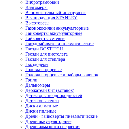
Вибротрамбовки
Влагомеры
Вспомогательный инструмент
Вся продукция STANLEY
Высоторезы
Газонокосилки аккумуляторные
Гайковерты аккумуляторные
Гайковерты сетевые
Гвоздезабиватели пневматические
Гвозди BOSTITCH
Гвозди для пистолета
Гвозди для степлера
Гвоздодеры
Головки торцевые
Головки торцевые и наборы головок
Грили
Дальномеры
Держатели бит (вставок)
Детекторы неоднородностей
Детекторы тепла
Диски алмазные
Диски пильные
Дрели - гайковерты пневматические
Дрели аккумуляторные
Дрели алмазного сверления