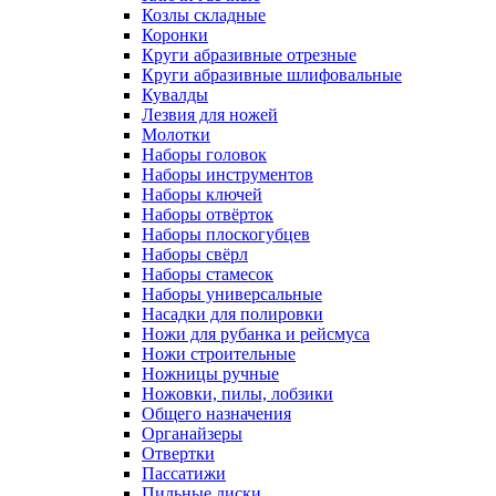
Козлы складные
Коронки
Круги абразивные отрезные
Круги абразивные шлифовальные
Кувалды
Лезвия для ножей
Молотки
Наборы головок
Наборы инструментов
Наборы ключей
Наборы отвёрток
Наборы плоскогубцев
Наборы свёрл
Наборы стамесок
Наборы универсальные
Насадки для полировки
Ножи для рубанка и рейсмуса
Ножи строительные
Ножницы ручные
Ножовки, пилы, лобзики
Общего назначения
Органайзеры
Отвертки
Пассатижи
Пильные диски