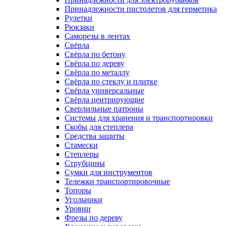
Принадлежности пистолетов для герметика
Рулетки
Рюкзаки
Саморезы в лентах
Свёрла
Свёрла по бетону
Свёрла по дереву
Свёрла по металлу
Свёрла по стеклу и плитке
Свёрла универсальные
Свёрла центрирующие
Сверлильные патроны
Системы для хранения и транспортировки
Скобы для степлера
Средства защиты
Стамески
Степлеры
Струбцины
Сумки для инструментов
Тележки транспортировочные
Топоры
Угольники
Уровни
Фрезы по дереву