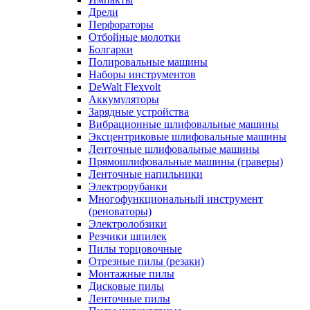
Дрели
Перфораторы
Отбойные молотки
Болгарки
Полировальные машины
Наборы инструментов
DeWalt Flexvolt
Аккумуляторы
Зарядные устройства
Вибрационные шлифовальные машины
Эксцентриковые шлифовальные машины
Ленточные шлифовальные машины
Прямошлифовальные машины (граверы)
Ленточные напильники
Электрорубанки
Многофункциональный инструмент
(реноваторы)
Электролобзики
Резчики шпилек
Пилы торцовочные
Отрезные пилы (резаки)
Монтажные пилы
Дисковые пилы
Ленточные пилы