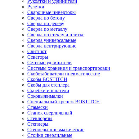
Рукоятки и удлинители
Рулетки
Сварочные инверторы
Сверла по бетону
Сверла по дереву
Сверла по металлу
Сверла по стеклу и плитке
Сверла универсальные
Сверла центрирующие
Свитшот
Секаторы
Сетевые удлинители
Системы хранения и транспортировки
Скобозабиватели пневматические
Скобы BOSTITCH
Скобы для степлера
Скребки и шпатели
Соковыжималки
Специальный крепеж BOSTITCH
Стамески
Станок сверлильный
Стеклорезы
Степлеры
Степлеры пневматические
Стойки сверлильные