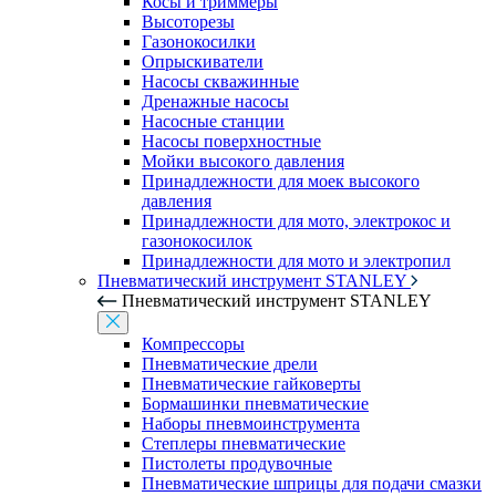
Косы и триммеры
Высоторезы
Газонокосилки
Опрыскиватели
Насосы скважинные
Дренажные насосы
Насосные станции
Насосы поверхностные
Мойки высокого давления
Принадлежности для моек высокого
давления
Принадлежности для мото, электрокос и
газонокосилок
Принадлежности для мото и электропил
Пневматический инструмент STANLEY
Пневматический инструмент STANLEY
Компрессоры
Пневматические дрели
Пневматические гайковерты
Бормашинки пневматические
Наборы пневмоинструмента
Степлеры пневматические
Пистолеты продувочные
Пневматические шприцы для подачи смазки