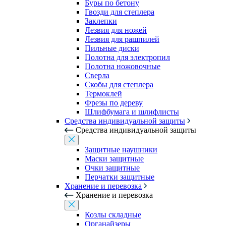
Буры по бетону
Гвозди для степлера
Заклепки
Лезвия для ножей
Лезвия для рашпилей
Пильные диски
Полотна для электропил
Полотна ножовочные
Сверла
Скобы для степлера
Термоклей
Фрезы по дереву
Шлифбумага и шлифлисты
Средства индивидуальной защиты
Средства индивидуальной защиты
Защитные наушники
Маски защитные
Очки защитные
Перчатки защитные
Хранение и перевозка
Хранение и перевозка
Козлы складные
Органайзеры