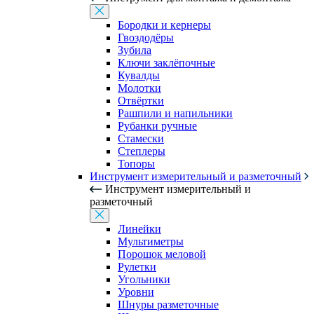
Бородки и кернеры
Гвоздодёры
Зубила
Ключи заклёпочные
Кувалды
Молотки
Отвёртки
Рашпили и напильники
Рубанки ручные
Стамески
Степлеры
Топоры
Инструмент измерительный и разметочный
Инструмент измерительный и
разметочный
Линейки
Мультиметры
Порошок меловой
Рулетки
Угольники
Уровни
Шнуры разметочные