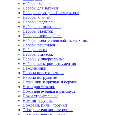
Наборы головок
Наборы для заточки
Наборы карандашей и маркеров
Наборы ключей
Наборы надфилей
Наборы напильников
Наборы отверток
Наборы плоскогубцев
Наборы полотен для лобзиковых пил
Наборы рашпилей
Наборы сверл
Наборы стамесок
Наборы универсальные
Наборы электроинструментов
Наколенники
Насосы поверхностные
Насосы погружные
Наушники защитные и беруши
Ножи для мотокос
Ножи для рубанка и рейсмуса
Ножи строительные
Ножницы ручные
Ножовки, пилы, лобзики
Обогреватели конвекторные
Обогреватели масляные