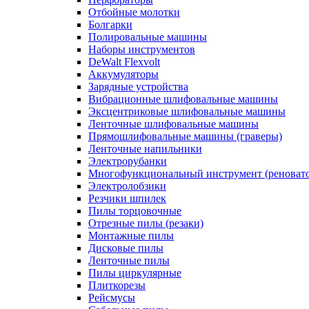
Отбойные молотки
Болгарки
Полировальные машины
Наборы инструментов
DeWalt Flexvolt
Аккумуляторы
Зарядные устройства
Вибрационные шлифовальные машины
Эксцентриковые шлифовальные машины
Ленточные шлифовальные машины
Прямошлифовальные машины (граверы)
Ленточные напильники
Электрорубанки
Многофункциональный инструмент (реноват
Электролобзики
Резчики шпилек
Пилы торцовочные
Отрезные пилы (резаки)
Монтажные пилы
Дисковые пилы
Ленточные пилы
Пилы циркулярные
Плиткорезы
Рейсмусы