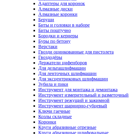
Адаптеры для коронок
Алмазные диски
Алмазные коронки
Беруши
Биты и головки в наборе
Биты поштучно
Бородки и кернеры
Буры по бетону
Верстаки
Гвозди оцинкованные для пистолета
Гвоздодёры
Держатели цифенборов
Для дельташлифмашин
Для ленточных шлифмашин
Для эксцентриковых шлифмашин
Зубила и пики
Инструмент для монтажа и демонтажа
Инструмент измерительный и разметочный
Инструмент режущий и зажимной
Инструмент шарнирно-губцевый
Ключи гаечные
Козлы складные
Коронки
Круги абразивные отрезные
Круги абразивные шлифовальные