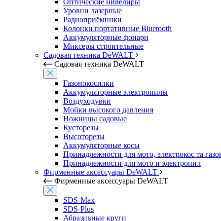
Оптические нивелиры
Уровни лазерные
Радиоприёмники
Колонки портативные Bluetooth
Аккумуляторные фонари
Миксеры строительные
Садовая техника DeWALT
Садовая техника DeWALT
Газонокосилки
Аккумуляторные электропилы
Воздуходувки
Мойки высокого давления
Ножницы садовые
Кусторезы
Высоторезы
Аккумуляторные косы
Принадлежности для мото, электрокос та газ
Принадлежности для мото и электропил
Фирменные аксессуары DeWALT
Фирменные аксессуары DeWALT
SDS-Max
SDS-Plus
Абразивные круги