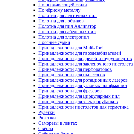
По нержавеющей стали
По чёрному металлу
Полотна для ленточных пил
Полотна для лобзиков
Полотна для пил Аллигатор
Полотна для сабельных пил
Полотна для электропил
Поясные сумки
Принадлежности для Multi-Tool
Принадлежности для гвоздезабивателей
Принадлежности для дрелей и шуруповертов
Принадлежности для заклепочного пистолета
Принадлежности для перфораторов
Принадлежности для пылесосов
Принадлежности для ротационных лазеров
Принадлежности для угловых шлифмашин
Принадлежности для фрезеров
Принадлежности для циркулярных пил
Принадлежности для электрорубанков
Принадлежности пистолетов для герметика
Рулетки
Рюкзаки
Саморезы в лентах
Свёрла
Свёрла по бетону