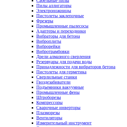
Сабельные пилы
Пилы аллигаторы
Электроножницы
Пистолеты заклепочные
Фрезеры
Промышленные пылесосы
Адаптеры и переходники
Вибраторы для бетона
Виброплиты
Виброрейки
Вибротрамбовки
Дрели алмазного сверления
Резервуары для подачи воды
Принадлежности для вибраторов бетона
Пистолеты для герметика
Сверлильные станки
Гвоздезабиватели
Подъемники вакуумные
Промышленные фены
Штроборезы
Компрессоры
Сварочные инверторы
Плазморезы
Вентиляторы
Измерительный инструмент