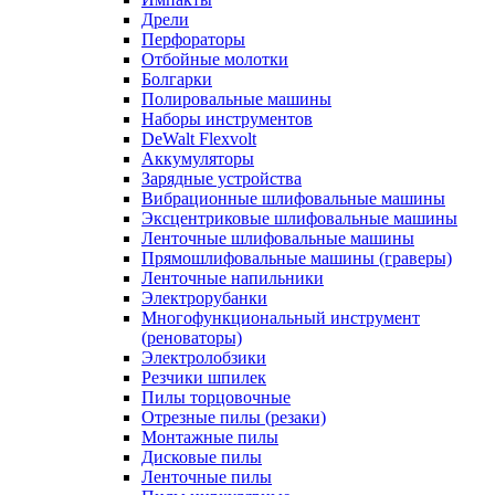
Дрели
Перфораторы
Отбойные молотки
Болгарки
Полировальные машины
Наборы инструментов
DeWalt Flexvolt
Аккумуляторы
Зарядные устройства
Вибрационные шлифовальные машины
Эксцентриковые шлифовальные машины
Ленточные шлифовальные машины
Прямошлифовальные машины (граверы)
Ленточные напильники
Электрорубанки
Многофункциональный инструмент
(реноваторы)
Электролобзики
Резчики шпилек
Пилы торцовочные
Отрезные пилы (резаки)
Монтажные пилы
Дисковые пилы
Ленточные пилы