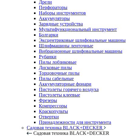
Дрели
Перфораторы
Наборы инструментов
Аккумуляторы
Зарядные устройства
Мультифункциональный инструмент
Болгарки
Эксцентриковые шлифовальные машины
Шлифмашины ленточные
Вибрационные шлифовальные машины
Рубанки
Пилы лобзиковые
Дисковые пилы
Торцовочные пилы
Пилы сабельные
Аккумуляторные фонари
Пистолеты горячего воздуха
Пистолеты клеевые
Фрезеры
Компрессоры
Краскопульты
Отвертки
Принадлежности для инструмента
Садовая техника BLACK+DECKER
Садовая техника BLACK+DECKER