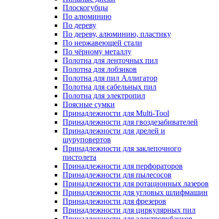
Плоскогубцы
По алюминию
По дереву
По дереву, алюминию, пластику
По нержавеющей стали
По чёрному металлу
Полотна для ленточных пил
Полотна для лобзиков
Полотна для пил Аллигатор
Полотна для сабельных пил
Полотна для электропил
Поясные сумки
Принадлежности для Multi-Tool
Принадлежности для гвоздезабивателей
Принадлежности для дрелей и
шуруповертов
Принадлежности для заклепочного
пистолета
Принадлежности для перфораторов
Принадлежности для пылесосов
Принадлежности для ротационных лазеров
Принадлежности для угловых шлифмашин
Принадлежности для фрезеров
Принадлежности для циркулярных пил
Принадлежности для электрорубанков