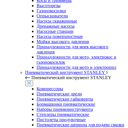
Косы и триммеры
Высоторезы
Газонокосилки
Опрыскиватели
Насосы скважинные
Дренажные насосы
Насосные станции
Насосы поверхностные
Мойки высокого давления
Принадлежности для моек высокого
давления
Принадлежности для мото, электрокос и
газонокосилок
Принадлежности для мото и электропил
Пневматический инструмент STANLEY
Пневматический инструмент STANLEY
Компрессоры
Пневматические дрели
Пневматические гайковерты
Бормашинки пневматические
Наборы пневмоинструмента
Степлеры пневматические
Пистолеты продувочные
Пневматические шприцы для подачи смазки