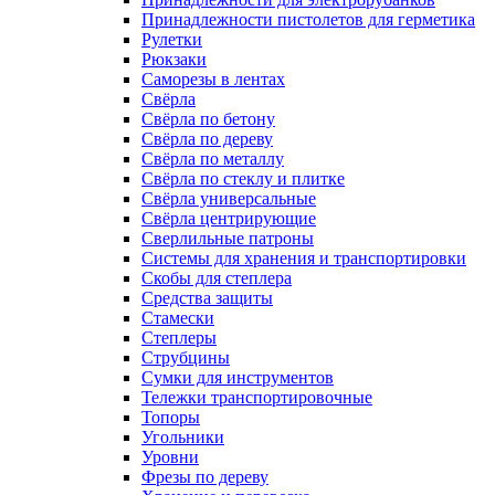
Принадлежности пистолетов для герметика
Рулетки
Рюкзаки
Саморезы в лентах
Свёрла
Свёрла по бетону
Свёрла по дереву
Свёрла по металлу
Свёрла по стеклу и плитке
Свёрла универсальные
Свёрла центрирующие
Сверлильные патроны
Системы для хранения и транспортировки
Скобы для степлера
Средства защиты
Стамески
Степлеры
Струбцины
Сумки для инструментов
Тележки транспортировочные
Топоры
Угольники
Уровни
Фрезы по дереву