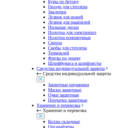
Буры по бетону
Гвозди для степлера
Заклепки
Лезвия для ножей
Лезвия для рашпилей
Пильные диски
Полотна для электропил
Полотна ножовочные
Сверла
Скобы для степлера
Термоклей
Фрезы по дереву
Шлифбумага и шлифлисты
Средства индивидуальной защиты
Средства индивидуальной защиты
Защитные наушники
Маски защитные
Очки защитные
Перчатки защитные
Хранение и перевозка
Хранение и перевозка
Козлы складные
Органайзеры