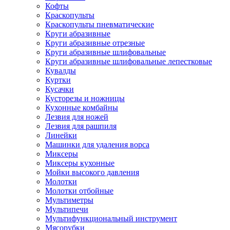
Кофты
Краскопульты
Краскопульты пневматические
Круги абразивные
Круги абразивные отрезные
Круги абразивные шлифовальные
Круги абразивные шлифовальные лепестковые
Кувалды
Куртки
Кусачки
Кусторезы и ножницы
Кухонные комбайны
Лезвия для ножей
Лезвия для рашпиля
Линейки
Машинки для удаления ворса
Миксеры
Миксеры кухонные
Мойки высокого давления
Молотки
Молотки отбойные
Мультиметры
Мультипечи
Мультифункциональный инструмент
Мясорубки