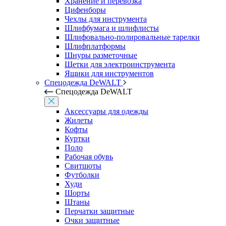
Хранение и перевозка
Цифенборы
Чехлы для инструмента
Шлифбумага и шлифлисты
Шлифовально-полировальные тарелки
Шлифплатформы
Шнуры разметочные
Щетки для электроинструмента
Ящики для инструментов
Спецодежда DeWALT
Спецодежда DeWALT
Аксессуары для одежды
Жилеты
Кофты
Куртки
Поло
Рабочая обувь
Свитшоты
Футболки
Худи
Шорты
Штаны
Перчатки защитные
Очки защитные