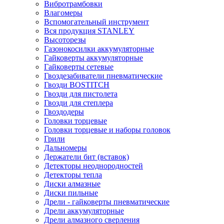
Вибротрамбовки
Влагомеры
Вспомогательный инструмент
Вся продукция STANLEY
Высоторезы
Газонокосилки аккумуляторные
Гайковерты аккумуляторные
Гайковерты сетевые
Гвоздезабиватели пневматические
Гвозди BOSTITCH
Гвозди для пистолета
Гвозди для степлера
Гвоздодеры
Головки торцевые
Головки торцевые и наборы головок
Грили
Дальномеры
Держатели бит (вставок)
Детекторы неоднородностей
Детекторы тепла
Диски алмазные
Диски пильные
Дрели - гайковерты пневматические
Дрели аккумуляторные
Дрели алмазного сверления