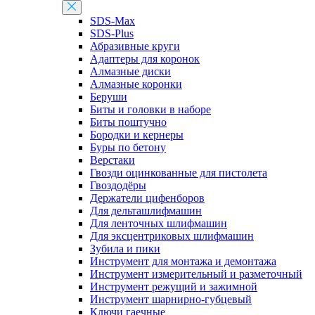
SDS-Max
SDS-Plus
Абразивные круги
Адаптеры для коронок
Алмазные диски
Алмазные коронки
Беруши
Биты и головки в наборе
Биты поштучно
Бородки и кернеры
Буры по бетону
Верстаки
Гвозди оцинкованные для пистолета
Гвоздодёры
Держатели цифенборов
Для дельташлифмашин
Для ленточных шлифмашин
Для эксцентриковых шлифмашин
Зубила и пики
Инструмент для монтажа и демонтажа
Инструмент измерительный и разметочный
Инструмент режущий и зажимной
Инструмент шарнирно-губцевый
Ключи гаечные