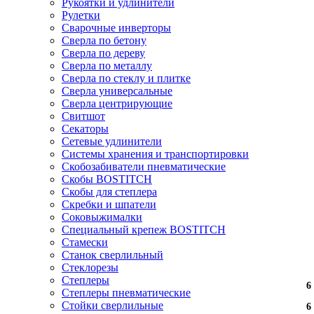
Рукоятки и удлинители
Рулетки
Сварочные инверторы
Сверла по бетону
Сверла по дереву
Сверла по металлу
Сверла по стеклу и плитке
Сверла универсальные
Сверла центрирующие
Свитшот
Секаторы
Сетевые удлинители
Системы хранения и транспортировки
Скобозабиватели пневматические
Скобы BOSTITCH
Скобы для степлера
Скребки и шпатели
Соковыжималки
Специальный крепеж BOSTITCH
Стамески
Станок сверлильный
Стеклорезы
Степлеры
6
6
6
6
Степлеры пневматические
Стойки сверлильные
6
6
6
6