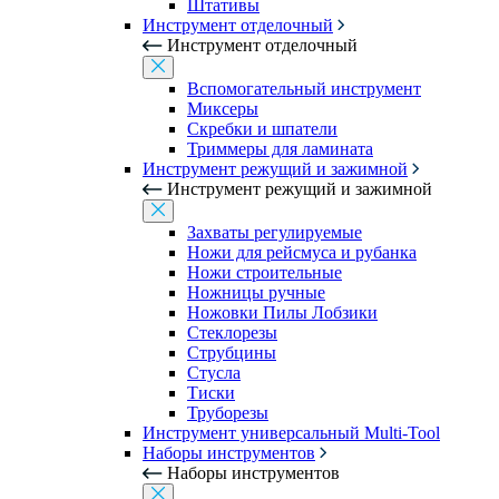
Штативы
Инструмент отделочный
Инструмент отделочный
Вспомогательный инструмент
Миксеры
Скребки и шпатели
Триммеры для ламината
Инструмент режущий и зажимной
Инструмент режущий и зажимной
Захваты регулируемые
Ножи для рейсмуса и рубанка
Ножи строительные
Ножницы ручные
Ножовки Пилы Лобзики
Стеклорезы
Струбцины
Стусла
Тиски
Труборезы
Инструмент универсальный Multi-Tool
Наборы инструментов
Наборы инструментов