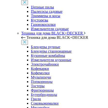
Цепные пилы
Пылесосы садовые
Триммеры и косы
Кусторезы
Газонокосилки
Измельчители садовые
Техника для дома BLACK+DECKER
Техника для дома BLACK+DECKER
Блендеры ручные
Блендеры стационарные
Кухонные комбайны
Измельчители кухонные
Электрочайники
Кофеварки
Кофемолки
Мультипечи
Попкорницы
Тостеры
Фритюрницы
Бутербродницы
Грили
Соковыжималки
Мясорубки