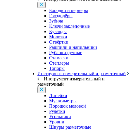
Бородки и кернеры
Гвоздодёры
Зубила
Ключи заклёпочные
Кувалды
Молотки
Отвёртки
Рашпили и напильники
Рубанки ручные
Стамески
Степлеры
Топоры
Инструмент измерительный и разметочный
Инструмент измерительный и
разметочный
Линейки
Мультиметры
Порошок меловой
Рулетки
Угольники
Уровни
Шнуры разметочные