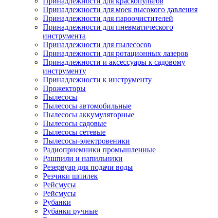
Принадлежности для краскопультов
Принадлежности для моек высокого давления
Принадлежности для пароочистителей
Принадлежности для пневматического
инструмента
Принадлежности для пылесосов
Принадлежности для ротационных лазеров
Принадлежности и аксессуары к садовому
инструменту
Принадлежности к инструменту
Прожекторы
Пылесосы
Пылесосы автомобильные
Пылесосы аккумуляторные
Пылесосы садовые
Пылесосы сетевые
Пылесосы-электровеники
Радиоприемники промышленные
Рашпили и напильники
Резервуар для подачи воды
Резчики шпилек
Рейсмусы
Рейсмусы
Рубанки
Рубанки ручные