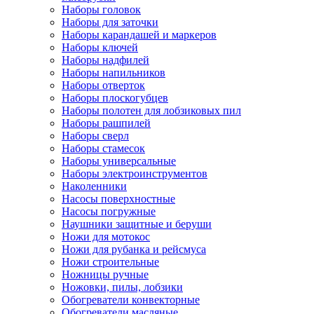
Наборы головок
Наборы для заточки
Наборы карандашей и маркеров
Наборы ключей
Наборы надфилей
Наборы напильников
Наборы отверток
Наборы плоскогубцев
Наборы полотен для лобзиковых пил
Наборы рашпилей
Наборы сверл
Наборы стамесок
Наборы универсальные
Наборы электроинструментов
Наколенники
Насосы поверхностные
Насосы погружные
Наушники защитные и беруши
Ножи для мотокос
Ножи для рубанка и рейсмуса
Ножи строительные
Ножницы ручные
Ножовки, пилы, лобзики
Обогреватели конвекторные
Обогреватели масляные