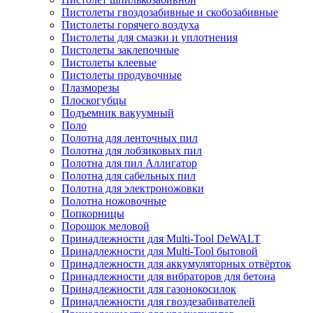
Пистолеты гвоздозабивные и скобозабивные
Пистолеты горячего воздуха
Пистолеты для смазки и уплотнения
Пистолеты заклепочные
Пистолеты клеевые
Пистолеты продувочные
Плазморезы
Плоскогубцы
Подъемник вакуумный
Поло
Полотна для ленточных пил
Полотна для лобзиковых пил
Полотна для пил Аллигатор
Полотна для сабельных пил
Полотна для электроножовки
Полотна ножовочные
Попкорницы
Порошок меловой
Принадлежности для Multi-Tool DeWALT
Принадлежности для Multi-Tool бытовой
Принадлежности для аккумуляторных отвёрток
Принадлежности для вибраторов для бетона
Принадлежности для газонокосилок
Принадлежности для гвоздезабивателей