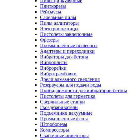
Пилы циркулярные
Плиткорезы
Рейсмусы
Сабельные пилы
Пилы аллигаторы
Электроножницы
Пистолеты заклепочные
Фрезеры
Промышленные пылесосы
Адаптеры и переходники
Вибраторы для бетона
Виброплиты
Виброрейки
Вибротрамбовки
Дрели алмазного сверления
Резервуары для подачи воды
Принадлежности для вибраторов бетона
Пистолеты для герметика
Сверлильные станки
Гвоздезабиватели
Подъемники вакуумные
Промышленные фены
Штроборезы
Компрессоры
Сварочные инверторы