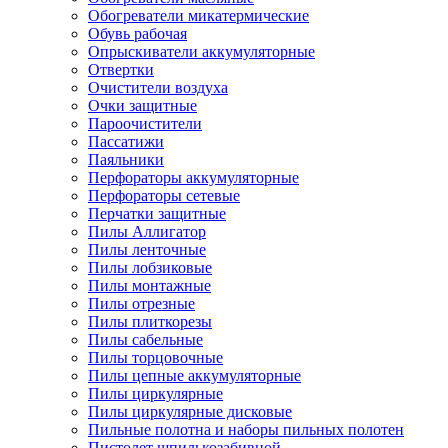
Обогреватели микатермические
Обувь рабочая
Опрыскиватели аккумуляторные
Отвертки
Очистители воздуха
Очки защитные
Пароочистители
Пассатижи
Паяльники
Перфораторы аккумуляторные
Перфораторы сетевые
Перчатки защитные
Пилы Аллигатор
Пилы ленточные
Пилы лобзиковые
Пилы монтажные
Пилы отрезные
Пилы плиткорезы
Пилы сабельные
Пилы торцовочные
Пилы цепные аккумуляторные
Пилы циркулярные
Пилы циркулярные дисковые
Пильные полотна и наборы пильных полотен
Пистолет шпилькозабивной