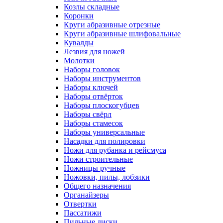
Козлы складные
Коронки
Круги абразивные отрезные
Круги абразивные шлифовальные
Кувалды
Лезвия для ножей
Молотки
Наборы головок
Наборы инструментов
Наборы ключей
Наборы отвёрток
Наборы плоскогубцев
Наборы свёрл
Наборы стамесок
Наборы универсальные
Насадки для полировки
Ножи для рубанка и рейсмуса
Ножи строительные
Ножницы ручные
Ножовки, пилы, лобзики
Общего назначения
Органайзеры
Отвертки
Пассатижи
Пильные диски