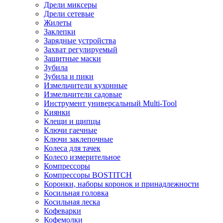
Дрели миксеры
Дрели сетевые
Жилеты
Заклепки
Зарядные устройства
Захват регулируемый
Защитные маски
Зубила
Зубила и пики
Измельчители кухонные
Измельчители садовые
Инструмент универсальный Multi-Tool
Киянки
Клещи и щипцы
Ключи гаечные
Ключи заклепочные
Колеса для тачек
Колесо измерительное
Компрессоры
Компрессоры BOSTITCH
Коронки, наборы коронок и принадлежности
Косильная головка
Косильная леска
Кофеварки
Кофемолки