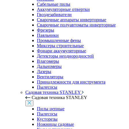
Сабельные пилы
Аккумуляторные отвертки
Гвоздезабиватели
Сварочные аппараты инверторные
Сварочные полуавтоматы инверторные
Фрезеры
Паяльники
Промышленные фены
Миксеры строительные
Фонари аккумуляторные
Детекторы неоднородностей
Влагомеры
Дальномеры
Лазеры
Вентиляторы
Принадлежности для инструмента
Пылесосы
Садовая техника STANLEY
Садовая техника STANLEY
Пилы цепные
Пылесосы
Кусторезы
Ножницы садовые