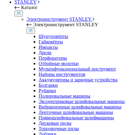
STANLEY
Каталог
Электроинструмент STANLEY
Электроинструмент STANLEY
Шуруповёрты
Гайковёрты
Импакты
Дрели
Перфораторы
Отбойные молотки
Мультифункциональный инструмент
Наборы инструментов
Аккумуляторы и зарядные устройства
Болгарки
Рубанки
Полировальные машины
Эксцентриковые шлифовальные машины
Вибрационные шлифовальные машины
Ленточные шлифовальные машины
Прямошлифовальные шлифмашины
Дисковые пилы
Торцовочные пилы
Лобзики