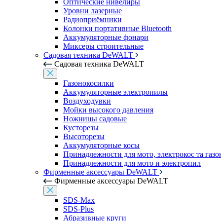
Оптические нивелиры
Уровни лазерные
Радиоприёмники
Колонки портативные Bluetooth
Аккумуляторные фонари
Миксеры строительные
Садовая техника DeWALT
Садовая техника DeWALT
Газонокосилки
Аккумуляторные электропилы
Воздуходувки
Мойки высокого давления
Ножницы садовые
Кусторезы
Высоторезы
Аккумуляторные косы
Принадлежности для мото, электрокос та газ
Принадлежности для мото и электропил
Фирменные аксессуары DeWALT
Фирменные аксессуары DeWALT
SDS-Max
SDS-Plus
Абразивные круги