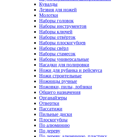
Кувалды
Лезвия для ножей
Молотки
Наборы головок
Наборы инструментов
Наборы ключей
Наборы отвёрток
Наборы плоскогубцев
Наборы свёрл
Наборы стамесок
Наборы универсальные
Насадки для полировки
Ножи для рубанка и рейсмуса
Ножи строительные
Ножницы ручные
Ножовки, пилы, лобзики
Общего назначения
Органайзеры
Отвертки
Пассатижи
Пильные диски
Плоскогубцы
По алюминию
По дереву
По дереву, алюминию, пластику