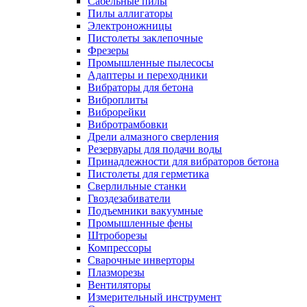
Сабельные пилы
Пилы аллигаторы
Электроножницы
Пистолеты заклепочные
Фрезеры
Промышленные пылесосы
Адаптеры и переходники
Вибраторы для бетона
Виброплиты
Виброрейки
Вибротрамбовки
Дрели алмазного сверления
Резервуары для подачи воды
Принадлежности для вибраторов бетона
Пистолеты для герметика
Сверлильные станки
Гвоздезабиватели
Подъемники вакуумные
Промышленные фены
Штроборезы
Компрессоры
Сварочные инверторы
Плазморезы
Вентиляторы
Измерительный инструмент