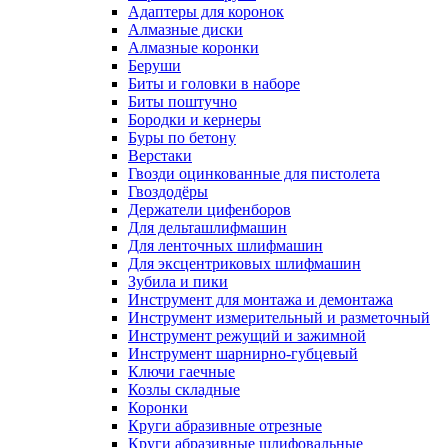
Адаптеры для коронок
Алмазные диски
Алмазные коронки
Беруши
Биты и головки в наборе
Биты поштучно
Бородки и кернеры
Буры по бетону
Верстаки
Гвозди оцинкованные для пистолета
Гвоздодёры
Держатели цифенборов
Для дельташлифмашин
Для ленточных шлифмашин
Для эксцентриковых шлифмашин
Зубила и пики
Инструмент для монтажа и демонтажа
Инструмент измерительный и разметочный
Инструмент режущий и зажимной
Инструмент шарнирно-губцевый
Ключи гаечные
Козлы складные
Коронки
Круги абразивные отрезные
Круги абразивные шлифовальные