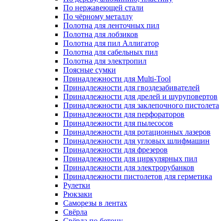
По нержавеющей стали
По чёрному металлу
Полотна для ленточных пил
Полотна для лобзиков
Полотна для пил Аллигатор
Полотна для сабельных пил
Полотна для электропил
Поясные сумки
Принадлежности для Multi-Tool
Принадлежности для гвоздезабивателей
Принадлежности для дрелей и шуруповертов
Принадлежности для заклепочного пистолета
Принадлежности для перфораторов
Принадлежности для пылесосов
Принадлежности для ротационных лазеров
Принадлежности для угловых шлифмашин
Принадлежности для фрезеров
Принадлежности для циркулярных пил
Принадлежности для электрорубанков
Принадлежности пистолетов для герметика
Рулетки
Рюкзаки
Саморезы в лентах
Свёрла
Свёрла по бетону