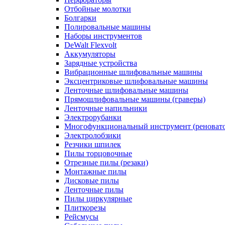
Отбойные молотки
Болгарки
Полировальные машины
Наборы инструментов
DeWalt Flexvolt
Аккумуляторы
Зарядные устройства
Вибрационные шлифовальные машины
Эксцентриковые шлифовальные машины
Ленточные шлифовальные машины
Прямошлифовальные машины (граверы)
Ленточные напильники
Электрорубанки
Многофункциональный инструмент (реноват
Электролобзики
Резчики шпилек
Пилы торцовочные
Отрезные пилы (резаки)
Монтажные пилы
Дисковые пилы
Ленточные пилы
Пилы циркулярные
Плиткорезы
Рейсмусы