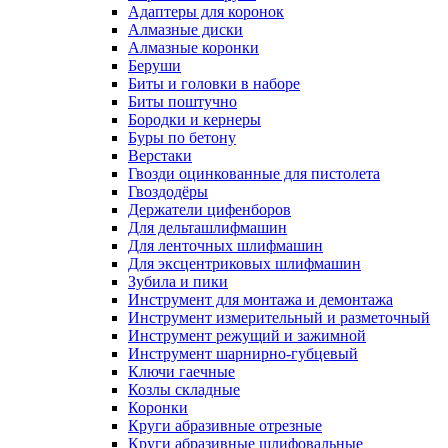
Адаптеры для коронок
Алмазные диски
Алмазные коронки
Беруши
Биты и головки в наборе
Биты поштучно
Бородки и кернеры
Буры по бетону
Верстаки
Гвозди оцинкованные для пистолета
Гвоздодёры
Держатели цифенборов
Для дельташлифмашин
Для ленточных шлифмашин
Для эксцентриковых шлифмашин
Зубила и пики
Инструмент для монтажа и демонтажа
Инструмент измерительный и разметочный
Инструмент режущий и зажимной
Инструмент шарнирно-губцевый
Ключи гаечные
Козлы складные
Коронки
Круги абразивные отрезные
Круги абразивные шлифовальные