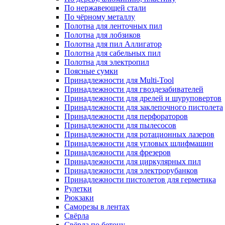
По нержавеющей стали
По чёрному металлу
Полотна для ленточных пил
Полотна для лобзиков
Полотна для пил Аллигатор
Полотна для сабельных пил
Полотна для электропил
Поясные сумки
Принадлежности для Multi-Tool
Принадлежности для гвоздезабивателей
Принадлежности для дрелей и шуруповертов
Принадлежности для заклепочного пистолета
Принадлежности для перфораторов
Принадлежности для пылесосов
Принадлежности для ротационных лазеров
Принадлежности для угловых шлифмашин
Принадлежности для фрезеров
Принадлежности для циркулярных пил
Принадлежности для электрорубанков
Принадлежности пистолетов для герметика
Рулетки
Рюкзаки
Саморезы в лентах
Свёрла
Свёрла по бетону