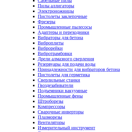
Сабельные пилы
Пилы аллигаторы
Электроножницы
Пистолеты заклепочные
Фрезеры
Промышленные пылесосы
Адаптеры и переходники
Вибраторы для бетона
Виброплиты
Виброрейки
Вибротрамбовки
Дрели алмазного сверления
Резервуары для подачи воды
Принадлежности для вибраторов бетона
Пистолеты для герметика
Сверлильные станки
Гвоздезабиватели
Подъемники вакуумные
Промышленные фены
Штроборезы
Компрессоры
Сварочные инверторы
Плазморезы
Вентиляторы
Измерительный инструмент