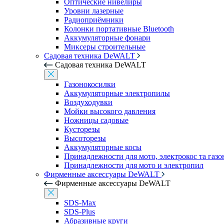
Оптические нивелиры
Уровни лазерные
Радиоприёмники
Колонки портативные Bluetooth
Аккумуляторные фонари
Миксеры строительные
Садовая техника DeWALT
Садовая техника DeWALT
Газонокосилки
Аккумуляторные электропилы
Воздуходувки
Мойки высокого давления
Ножницы садовые
Кусторезы
Высоторезы
Аккумуляторные косы
Принадлежности для мото, электрокос та газ
Принадлежности для мото и электропил
Фирменные аксессуары DeWALT
Фирменные аксессуары DeWALT
SDS-Max
SDS-Plus
Абразивные круги