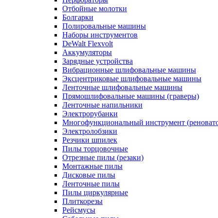
Отбойные молотки
Болгарки
Полировальные машины
Наборы инструментов
DeWalt Flexvolt
Аккумуляторы
Зарядные устройства
Вибрационные шлифовальные машины
Эксцентриковые шлифовальные машины
Ленточные шлифовальные машины
Прямошлифовальные машины (граверы)
Ленточные напильники
Электрорубанки
Многофункциональный инструмент (реноват
Электролобзики
Резчики шпилек
Пилы торцовочные
Отрезные пилы (резаки)
Монтажные пилы
Дисковые пилы
Ленточные пилы
Пилы циркулярные
Плиткорезы
Рейсмусы