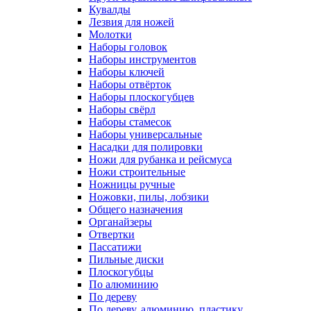
Кувалды
Лезвия для ножей
Молотки
Наборы головок
Наборы инструментов
Наборы ключей
Наборы отвёрток
Наборы плоскогубцев
Наборы свёрл
Наборы стамесок
Наборы универсальные
Насадки для полировки
Ножи для рубанка и рейсмуса
Ножи строительные
Ножницы ручные
Ножовки, пилы, лобзики
Общего назначения
Органайзеры
Отвертки
Пассатижи
Пильные диски
Плоскогубцы
По алюминию
По дереву
По дереву, алюминию, пластику