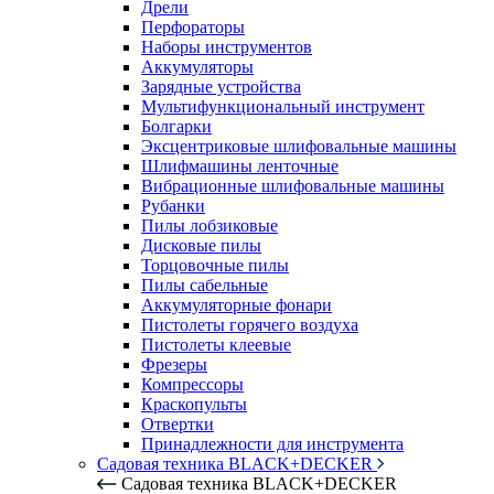
Дрели
Перфораторы
Наборы инструментов
Аккумуляторы
Зарядные устройства
Мультифункциональный инструмент
Болгарки
Эксцентриковые шлифовальные машины
Шлифмашины ленточные
Вибрационные шлифовальные машины
Рубанки
Пилы лобзиковые
Дисковые пилы
Торцовочные пилы
Пилы сабельные
Аккумуляторные фонари
Пистолеты горячего воздуха
Пистолеты клеевые
Фрезеры
Компрессоры
Краскопульты
Отвертки
Принадлежности для инструмента
Садовая техника BLACK+DECKER
Садовая техника BLACK+DECKER