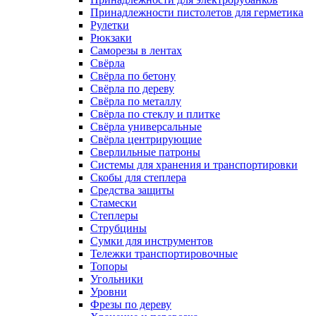
Принадлежности пистолетов для герметика
Рулетки
Рюкзаки
Саморезы в лентах
Свёрла
Свёрла по бетону
Свёрла по дереву
Свёрла по металлу
Свёрла по стеклу и плитке
Свёрла универсальные
Свёрла центрирующие
Сверлильные патроны
Системы для хранения и транспортировки
Скобы для степлера
Средства защиты
Стамески
Степлеры
Струбцины
Сумки для инструментов
Тележки транспортировочные
Топоры
Угольники
Уровни
Фрезы по дереву