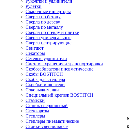
Рукоятки и удлинители
Рулетки
Сварочные инверторы
Сверла по бетону
Сверла по дереву
Сверла по металлу
Сверла по стеклу и плитке
Сверла универсальные
Сверла центрирующие
Свитшот
Секаторы
Сетевые удлинители
Системы хранения и транспортировки
Скобозабиватели пневматические
Скобы BOSTITCH
Скобы для степлера
Скребки и шпатели
Соковыжималки
Специальный крепеж BOSTITCH
Стамески
Станок сверлильный
Стеклорезы
Степлеры
6
6
6
6
6
6
Степлеры пневматические
Стойки сверлильные
6
6
6
6
6
6