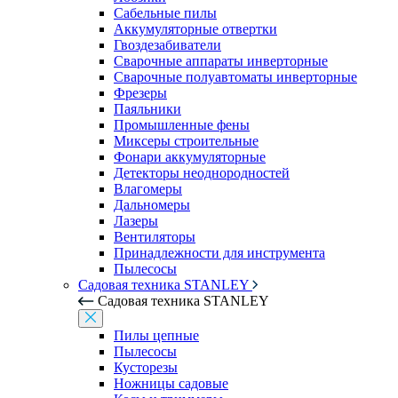
Сабельные пилы
Аккумуляторные отвертки
Гвоздезабиватели
Сварочные аппараты инверторные
Сварочные полуавтоматы инверторные
Фрезеры
Паяльники
Промышленные фены
Миксеры строительные
Фонари аккумуляторные
Детекторы неоднородностей
Влагомеры
Дальномеры
Лазеры
Вентиляторы
Принадлежности для инструмента
Пылесосы
Садовая техника STANLEY
Садовая техника STANLEY
Пилы цепные
Пылесосы
Кусторезы
Ножницы садовые