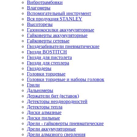
Вибротрамбовки
Влагомеры
Вспомогательный инструмент
Вся продукция STANLEY
Высоторезы
Газонокосилки аккумуляторные
Гайковерты аккумуляторные
Гайковерты сетевые
Гвоздезабиватели пневматические
Гвозди BOSTITCH
Гвозди для пистолета
Гвозди для степлера
Гвоздодеры
Головки торцевые
Головки торцевые и наборы головок
Грили
Дальномеры
Держатели бит (вставок)
Детекторы неоднородностей
Детекторы тепла
Диски алмазные
Диски пильные
Дрели - гайковерты пневматические
Дрели аккумуляторные
Дрели алмазного сверления