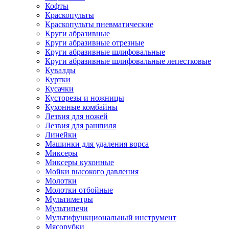
Кофты
Краскопульты
Краскопульты пневматические
Круги абразивные
Круги абразивные отрезные
Круги абразивные шлифовальные
Круги абразивные шлифовальные лепестковые
Кувалды
Куртки
Кусачки
Кусторезы и ножницы
Кухонные комбайны
Лезвия для ножей
Лезвия для рашпиля
Линейки
Машинки для удаления ворса
Миксеры
Миксеры кухонные
Мойки высокого давления
Молотки
Молотки отбойные
Мультиметры
Мультипечи
Мультифункциональный инструмент
Мясорубки