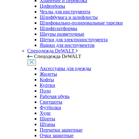
Хранение и перевозка
Цифенборы
Чехлы для инструмента
Шлифбумага и шлифлисты
Шлифовально-полировальные тарелки
Шлифплатформы
Шнуры разметочные
Щетки для электроинструмента
Ящики для инструментов
Спецодежда DeWALT
Спецодежда DeWALT
Аксессуары для одежды
Жилеты
Кофты
Куртки
Поло
Рабочая обувь
Свитшоты
Футболки
Худи
Шорты
Штаны
Перчатки защитные
Очки защитные