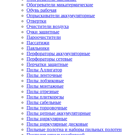
Обогреватели микатермические
Обувь рабочая
Опрыскиватели аккумуляторные
Отвертки
Очистители воздуха
Очки защитные
Пароочистители
Пассатижи
Паяльники
Перфораторы аккумуляторные
Перфораторы сетевые
Перчатки защитные
Пилы Аллигатор
Пилы ленточные
Пилы лобзиковые
Пилы монтажные
Пилы отрезные
Пилы плиткорезы
Пилы сабельные
Пилы торцовочные
Пилы цепные аккумуляторные
Пилы циркулярные
Пилы циркулярные дисковые
Пильные полотна и наборы пильных полотен
Пистолет шпилькозабивной