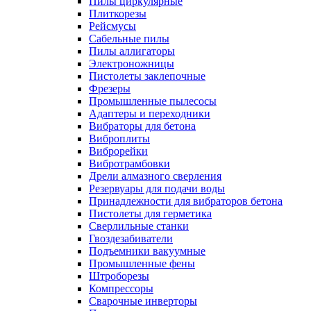
Пилы циркулярные
Плиткорезы
Рейсмусы
Сабельные пилы
Пилы аллигаторы
Электроножницы
Пистолеты заклепочные
Фрезеры
Промышленные пылесосы
Адаптеры и переходники
Вибраторы для бетона
Виброплиты
Виброрейки
Вибротрамбовки
Дрели алмазного сверления
Резервуары для подачи воды
Принадлежности для вибраторов бетона
Пистолеты для герметика
Сверлильные станки
Гвоздезабиватели
Подъемники вакуумные
Промышленные фены
Штроборезы
Компрессоры
Сварочные инверторы