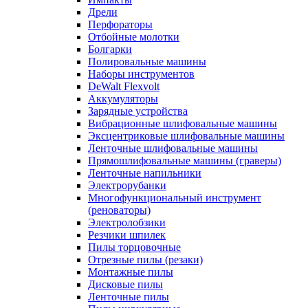
Дрели
Перфораторы
Отбойные молотки
Болгарки
Полировальные машины
Наборы инструментов
DeWalt Flexvolt
Аккумуляторы
Зарядные устройства
Вибрационные шлифовальные машины
Эксцентриковые шлифовальные машины
Ленточные шлифовальные машины
Прямошлифовальные машины (граверы)
Ленточные напильники
Электрорубанки
Многофункциональный инструмент
(реноваторы)
Электролобзики
Резчики шпилек
Пилы торцовочные
Отрезные пилы (резаки)
Монтажные пилы
Дисковые пилы
Ленточные пилы