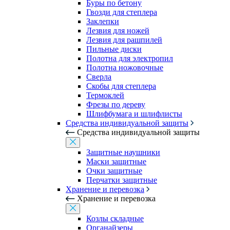
Буры по бетону
Гвозди для степлера
Заклепки
Лезвия для ножей
Лезвия для рашпилей
Пильные диски
Полотна для электропил
Полотна ножовочные
Сверла
Скобы для степлера
Термоклей
Фрезы по дереву
Шлифбумага и шлифлисты
Средства индивидуальной защиты
Средства индивидуальной защиты
Защитные наушники
Маски защитные
Очки защитные
Перчатки защитные
Хранение и перевозка
Хранение и перевозка
Козлы складные
Органайзеры