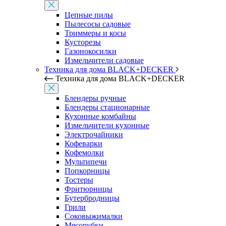
Цепные пилы
Пылесосы садовые
Триммеры и косы
Кусторезы
Газонокосилки
Измельчители садовые
Техника для дома BLACK+DECKER
Техника для дома BLACK+DECKER
Блендеры ручные
Блендеры стационарные
Кухонные комбайны
Измельчители кухонные
Электрочайники
Кофеварки
Кофемолки
Мультипечи
Попкорницы
Тостеры
Фритюрницы
Бутербродницы
Грили
Соковыжималки
Мясорубки