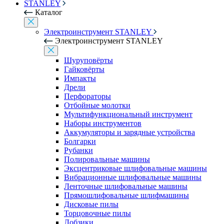
STANLEY
Каталог
Электроинструмент STANLEY
Электроинструмент STANLEY
Шуруповёрты
Гайковёрты
Импакты
Дрели
Перфораторы
Отбойные молотки
Мультифункциональный инструмент
Наборы инструментов
Аккумуляторы и зарядные устройства
Болгарки
Рубанки
Полировальные машины
Эксцентриковые шлифовальные машины
Вибрационные шлифовальные машины
Ленточные шлифовальные машины
Прямошлифовальные шлифмашины
Дисковые пилы
Торцовочные пилы
Лобзики