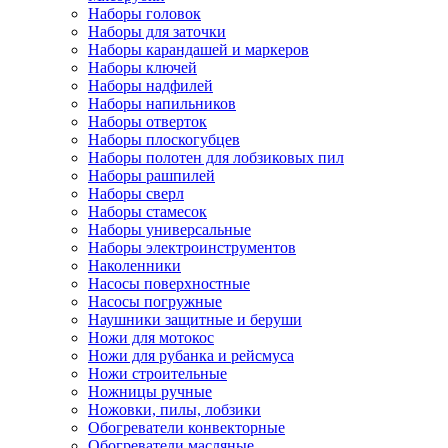
Наборы головок
Наборы для заточки
Наборы карандашей и маркеров
Наборы ключей
Наборы надфилей
Наборы напильников
Наборы отверток
Наборы плоскогубцев
Наборы полотен для лобзиковых пил
Наборы рашпилей
Наборы сверл
Наборы стамесок
Наборы универсальные
Наборы электроинструментов
Наколенники
Насосы поверхностные
Насосы погружные
Наушники защитные и беруши
Ножи для мотокос
Ножи для рубанка и рейсмуса
Ножи строительные
Ножницы ручные
Ножовки, пилы, лобзики
Обогреватели конвекторные
Обогреватели масляные