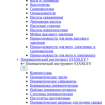
Косы и триммеры
Высоторезы
Газонокосилки
Опрыскиватели
Насосы скважинные
Дренажные насосы
Насосные станции
Насосы поверхностные
Мойки высокого давления
Принадлежности для моек высокого
давления
Принадлежности для мото, электрокос и
газонокосилок
Принадлежности для мото и электропил
Пневматический инструмент STANLEY
Пневматический инструмент STANLEY
Компрессоры
Пневматические дрели
Пневматические гайковерты
Бормашинки пневматические
Наборы пневмоинструмента
Степлеры пневматические
Пистолеты продувочные
Пневматические шприцы для подачи смазки