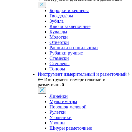
Бородки и кернеры
Гвоздодёры
Зубила
Ключи заклёпочные
Кувалды
Молотки
Отвёртки
Рашпили и напильники
Рубанки ручные
Стамески
Степлеры
Топоры
Инструмент измерительный и разметочный
Инструмент измерительный и
разметочный
Линейки
Мультиметры
Порошок меловой
Рулетки
Угольники
Уровни
Шнуры разметочные