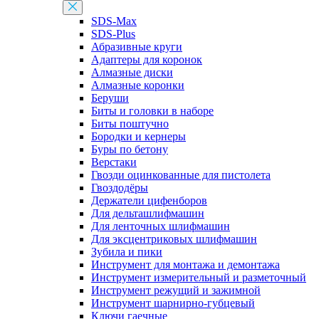
SDS-Max
SDS-Plus
Абразивные круги
Адаптеры для коронок
Алмазные диски
Алмазные коронки
Беруши
Биты и головки в наборе
Биты поштучно
Бородки и кернеры
Буры по бетону
Верстаки
Гвозди оцинкованные для пистолета
Гвоздодёры
Держатели цифенборов
Для дельташлифмашин
Для ленточных шлифмашин
Для эксцентриковых шлифмашин
Зубила и пики
Инструмент для монтажа и демонтажа
Инструмент измерительный и разметочный
Инструмент режущий и зажимной
Инструмент шарнирно-губцевый
Ключи гаечные