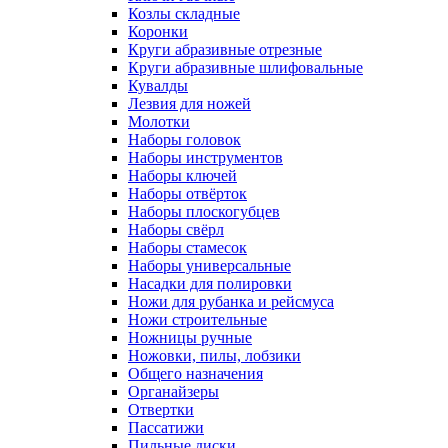
Козлы складные
Коронки
Круги абразивные отрезные
Круги абразивные шлифовальные
Кувалды
Лезвия для ножей
Молотки
Наборы головок
Наборы инструментов
Наборы ключей
Наборы отвёрток
Наборы плоскогубцев
Наборы свёрл
Наборы стамесок
Наборы универсальные
Насадки для полировки
Ножи для рубанка и рейсмуса
Ножи строительные
Ножницы ручные
Ножовки, пилы, лобзики
Общего назначения
Органайзеры
Отвертки
Пассатижи
Пильные диски