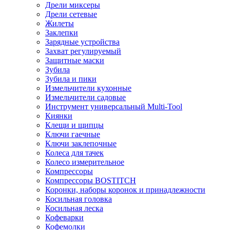
Дрели миксеры
Дрели сетевые
Жилеты
Заклепки
Зарядные устройства
Захват регулируемый
Защитные маски
Зубила
Зубила и пики
Измельчители кухонные
Измельчители садовые
Инструмент универсальный Multi-Tool
Киянки
Клещи и щипцы
Ключи гаечные
Ключи заклепочные
Колеса для тачек
Колесо измерительное
Компрессоры
Компрессоры BOSTITCH
Коронки, наборы коронок и принадлежности
Косильная головка
Косильная леска
Кофеварки
Кофемолки