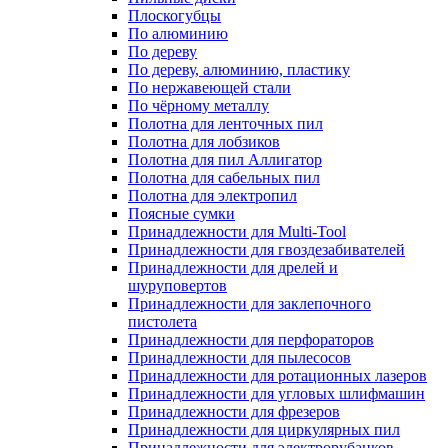
Плоскогубцы
По алюминию
По дереву
По дереву, алюминию, пластику
По нержавеющей стали
По чёрному металлу
Полотна для ленточных пил
Полотна для лобзиков
Полотна для пил Аллигатор
Полотна для сабельных пил
Полотна для электропил
Поясные сумки
Принадлежности для Multi-Tool
Принадлежности для гвоздезабивателей
Принадлежности для дрелей и
шуруповертов
Принадлежности для заклепочного
пистолета
Принадлежности для перфораторов
Принадлежности для пылесосов
Принадлежности для ротационных лазеров
Принадлежности для угловых шлифмашин
Принадлежности для фрезеров
Принадлежности для циркулярных пил
Принадлежности для электрорубанков