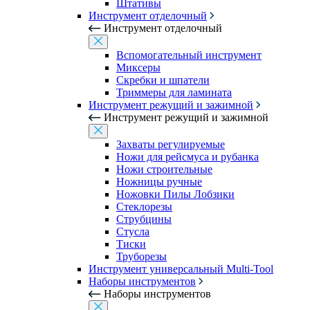
Штативы
Инструмент отделочный
Инструмент отделочный
Вспомогательный инструмент
Миксеры
Скребки и шпатели
Триммеры для ламината
Инструмент режущий и зажимной
Инструмент режущий и зажимной
Захваты регулируемые
Ножи для рейсмуса и рубанка
Ножи строительные
Ножницы ручные
Ножовки Пилы Лобзики
Стеклорезы
Струбцины
Стусла
Тиски
Труборезы
Инструмент универсальный Multi-Tool
Наборы инструментов
Наборы инструментов