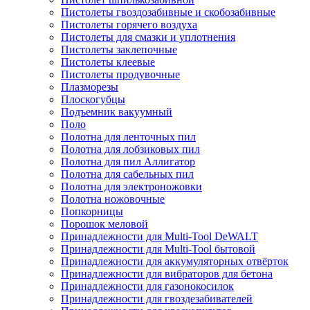
Пистолеты гвоздозабивные и скобозабивные
Пистолеты горячего воздуха
Пистолеты для смазки и уплотнения
Пистолеты заклепочные
Пистолеты клеевые
Пистолеты продувочные
Плазморезы
Плоскогубцы
Подъемник вакуумный
Поло
Полотна для ленточных пил
Полотна для лобзиковых пил
Полотна для пил Аллигатор
Полотна для сабельных пил
Полотна для электроножовки
Полотна ножовочные
Попкорницы
Порошок меловой
Принадлежности для Multi-Tool DeWALT
Принадлежности для Multi-Tool бытовой
Принадлежности для аккумуляторных отвёрток
Принадлежности для вибраторов для бетона
Принадлежности для газонокосилок
Принадлежности для гвоздезабивателей