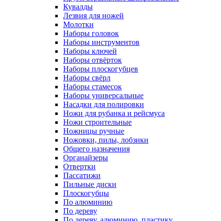
Кувалды
Лезвия для ножей
Молотки
Наборы головок
Наборы инструментов
Наборы ключей
Наборы отвёрток
Наборы плоскогубцев
Наборы свёрл
Наборы стамесок
Наборы универсальные
Насадки для полировки
Ножи для рубанка и рейсмуса
Ножи строительные
Ножницы ручные
Ножовки, пилы, лобзики
Общего назначения
Органайзеры
Отвертки
Пассатижи
Пильные диски
Плоскогубцы
По алюминию
По дереву
По дереву, алюминию, пластику