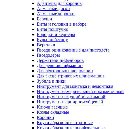
Адаптеры для коронок
Алмазные диски
Алмазные коронки
Беруши
Биты и головки в наборе
Биты поштучно
Бородки и кернеры
Буры по бетону
Верстаки
Гвозди оцинкованные для пистолета
Гвоздодёры
Держатели цифенборов
Для дельташлифмашин
Для ленточных шлифмашин
Для эксцентриковых шлифмашин
Зубила и пики
Инструмент для монтажа и демонтажа
Инструмент измерительный и разметочный
Инструмент режущий и зажимной
Инструмент шарнирно-губцевый
Ключи гаечные
Козлы складные
Коронки
Круги абразивные отрезные
Круги абразивные шлифовальные