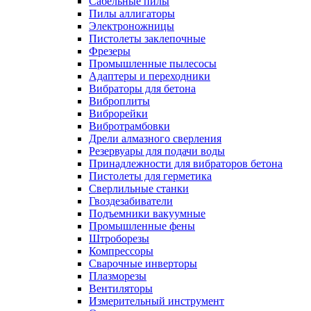
Сабельные пилы
Пилы аллигаторы
Электроножницы
Пистолеты заклепочные
Фрезеры
Промышленные пылесосы
Адаптеры и переходники
Вибраторы для бетона
Виброплиты
Виброрейки
Вибротрамбовки
Дрели алмазного сверления
Резервуары для подачи воды
Принадлежности для вибраторов бетона
Пистолеты для герметика
Сверлильные станки
Гвоздезабиватели
Подъемники вакуумные
Промышленные фены
Штроборезы
Компрессоры
Сварочные инверторы
Плазморезы
Вентиляторы
Измерительный инструмент