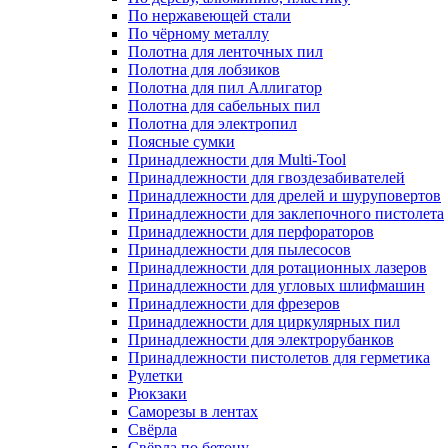
По нержавеющей стали
По чёрному металлу
Полотна для ленточных пил
Полотна для лобзиков
Полотна для пил Аллигатор
Полотна для сабельных пил
Полотна для электропил
Поясные сумки
Принадлежности для Multi-Tool
Принадлежности для гвоздезабивателей
Принадлежности для дрелей и шуруповертов
Принадлежности для заклепочного пистолета
Принадлежности для перфораторов
Принадлежности для пылесосов
Принадлежности для ротационных лазеров
Принадлежности для угловых шлифмашин
Принадлежности для фрезеров
Принадлежности для циркулярных пил
Принадлежности для электрорубанков
Принадлежности пистолетов для герметика
Рулетки
Рюкзаки
Саморезы в лентах
Свёрла
Свёрла по бетону