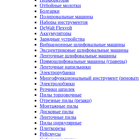
Отбойные молотки
Болгарки
Полировальные машины
Наборы инструментов
DeWalt Flexvolt
Аккумуляторы
Зарядные устройства
Вибрационные шлифовальные машины
Эксцентриковые шлифовальные машины
Ленточные шлифовальные машины
Прямошлифовальные машины (граверы)
Ленточные напильники
Электрорубанки
Многофункциональный инструмент (реноват
Электролобзики
Резчики шпилек
Пилы торцовочные
Отрезные пилы (резаки)
Монтажные пилы
Дисковые пилы
Ленточные пилы
Пилы циркулярные
Плиткорезы
Рейсмусы