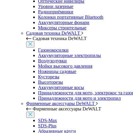
Оптические нивелиры
Уровни лазерные
Радиоприёмники
Колонки портативные Bluetooth
Аккумуляторные фонари
Миксеры строительные
Садовая техника DeWALT
Садовая техника DeWALT
Газонокосилки
Аккумуляторные электропилы
Воздуходувки
Мойки высокого давления
Ножницы садовые
Кусторезы
Высоторезы
Аккумуляторные косы
Принадлежности для мото, электрокос та газ
Принадлежности для мото и электропил
Фирменные аксессуары DeWALT
Фирменные аксессуары DeWALT
SDS-Max
SDS-Plus
Абразивные круги