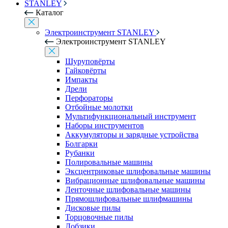
STANLEY
Каталог
Электроинструмент STANLEY
Электроинструмент STANLEY
Шуруповёрты
Гайковёрты
Импакты
Дрели
Перфораторы
Отбойные молотки
Мультифункциональный инструмент
Наборы инструментов
Аккумуляторы и зарядные устройства
Болгарки
Рубанки
Полировальные машины
Эксцентриковые шлифовальные машины
Вибрационные шлифовальные машины
Ленточные шлифовальные машины
Прямошлифовальные шлифмашины
Дисковые пилы
Торцовочные пилы
Лобзики