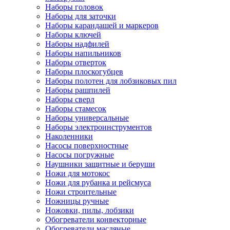
Наборы головок
Наборы для заточки
Наборы карандашей и маркеров
Наборы ключей
Наборы надфилей
Наборы напильников
Наборы отверток
Наборы плоскогубцев
Наборы полотен для лобзиковых пил
Наборы рашпилей
Наборы сверл
Наборы стамесок
Наборы универсальные
Наборы электроинструментов
Наколенники
Насосы поверхностные
Насосы погружные
Наушники защитные и беруши
Ножи для мотокос
Ножи для рубанка и рейсмуса
Ножи строительные
Ножницы ручные
Ножовки, пилы, лобзики
Обогреватели конвекторные
Обогреватели масляные