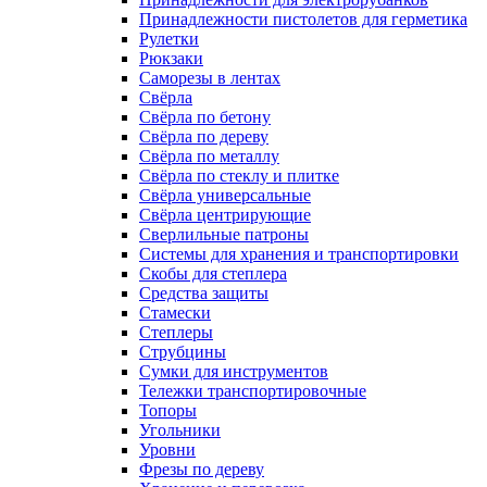
Принадлежности пистолетов для герметика
Рулетки
Рюкзаки
Саморезы в лентах
Свёрла
Свёрла по бетону
Свёрла по дереву
Свёрла по металлу
Свёрла по стеклу и плитке
Свёрла универсальные
Свёрла центрирующие
Сверлильные патроны
Системы для хранения и транспортировки
Скобы для степлера
Средства защиты
Стамески
Степлеры
Струбцины
Сумки для инструментов
Тележки транспортировочные
Топоры
Угольники
Уровни
Фрезы по дереву