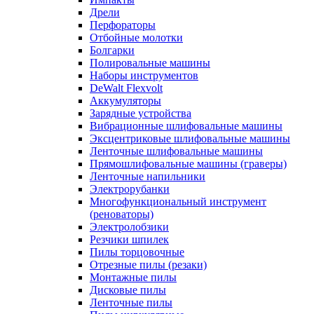
Дрели
Перфораторы
Отбойные молотки
Болгарки
Полировальные машины
Наборы инструментов
DeWalt Flexvolt
Аккумуляторы
Зарядные устройства
Вибрационные шлифовальные машины
Эксцентриковые шлифовальные машины
Ленточные шлифовальные машины
Прямошлифовальные машины (граверы)
Ленточные напильники
Электрорубанки
Многофункциональный инструмент
(реноваторы)
Электролобзики
Резчики шпилек
Пилы торцовочные
Отрезные пилы (резаки)
Монтажные пилы
Дисковые пилы
Ленточные пилы