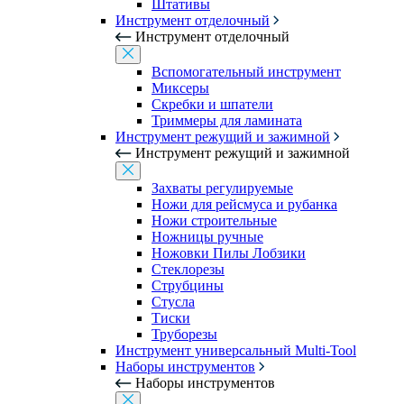
Штативы
Инструмент отделочный
Инструмент отделочный
Вспомогательный инструмент
Миксеры
Скребки и шпатели
Триммеры для ламината
Инструмент режущий и зажимной
Инструмент режущий и зажимной
Захваты регулируемые
Ножи для рейсмуса и рубанка
Ножи строительные
Ножницы ручные
Ножовки Пилы Лобзики
Стеклорезы
Струбцины
Стусла
Тиски
Труборезы
Инструмент универсальный Multi-Tool
Наборы инструментов
Наборы инструментов