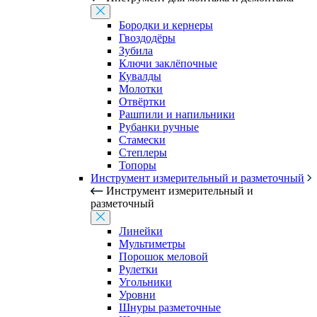
Бородки и кернеры
Гвоздодёры
Зубила
Ключи заклёпочные
Кувалды
Молотки
Отвёртки
Рашпили и напильники
Рубанки ручные
Стамески
Степлеры
Топоры
Инструмент измерительный и разметочный
Инструмент измерительный и
разметочный
Линейки
Мультиметры
Порошок меловой
Рулетки
Угольники
Уровни
Шнуры разметочные