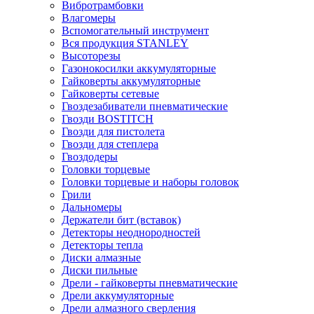
Вибротрамбовки
Влагомеры
Вспомогательный инструмент
Вся продукция STANLEY
Высоторезы
Газонокосилки аккумуляторные
Гайковерты аккумуляторные
Гайковерты сетевые
Гвоздезабиватели пневматические
Гвозди BOSTITCH
Гвозди для пистолета
Гвозди для степлера
Гвоздодеры
Головки торцевые
Головки торцевые и наборы головок
Грили
Дальномеры
Держатели бит (вставок)
Детекторы неоднородностей
Детекторы тепла
Диски алмазные
Диски пильные
Дрели - гайковерты пневматические
Дрели аккумуляторные
Дрели алмазного сверления