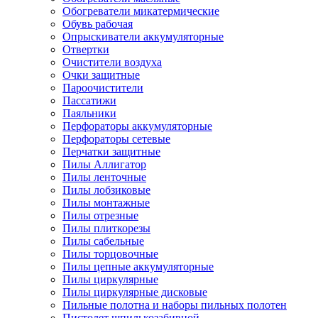
Обогреватели микатермические
Обувь рабочая
Опрыскиватели аккумуляторные
Отвертки
Очистители воздуха
Очки защитные
Пароочистители
Пассатижи
Паяльники
Перфораторы аккумуляторные
Перфораторы сетевые
Перчатки защитные
Пилы Аллигатор
Пилы ленточные
Пилы лобзиковые
Пилы монтажные
Пилы отрезные
Пилы плиткорезы
Пилы сабельные
Пилы торцовочные
Пилы цепные аккумуляторные
Пилы циркулярные
Пилы циркулярные дисковые
Пильные полотна и наборы пильных полотен
Пистолет шпилькозабивной