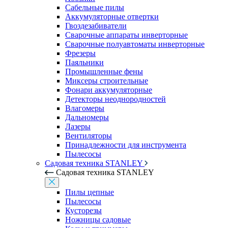
Сабельные пилы
Аккумуляторные отвертки
Гвоздезабиватели
Сварочные аппараты инверторные
Сварочные полуавтоматы инверторные
Фрезеры
Паяльники
Промышленные фены
Миксеры строительные
Фонари аккумуляторные
Детекторы неоднородностей
Влагомеры
Дальномеры
Лазеры
Вентиляторы
Принадлежности для инструмента
Пылесосы
Садовая техника STANLEY
Садовая техника STANLEY
Пилы цепные
Пылесосы
Кусторезы
Ножницы садовые