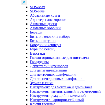
SDS-Max
SDS-Plus
Абразивные круги
Адаптеры для коронок
Алмазные диски
Алмазные коронки
Беруши
Биты и головки в наборе
Биты поштучно
Бородки и кернеры
Буры по бетону
Верстаки
Гвозди оцинкованные для пистолета
Гвоздодёры
Держатели цифенборов
Для дельташлифмашин
Для ленточных шлифмашин
Для эксцентриковых шлифмашин
Зубила и пики
Инструмент для монтажа и демонтажа
Инструмент измерительный и разметочный
Инструмент режущий и зажимной
Инструмент шарнирно-губцевый
Ключи гаечные