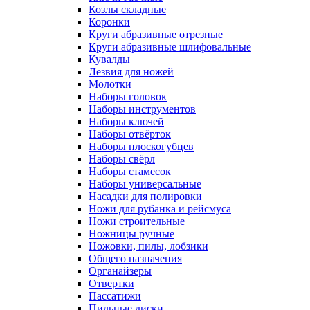
Козлы складные
Коронки
Круги абразивные отрезные
Круги абразивные шлифовальные
Кувалды
Лезвия для ножей
Молотки
Наборы головок
Наборы инструментов
Наборы ключей
Наборы отвёрток
Наборы плоскогубцев
Наборы свёрл
Наборы стамесок
Наборы универсальные
Насадки для полировки
Ножи для рубанка и рейсмуса
Ножи строительные
Ножницы ручные
Ножовки, пилы, лобзики
Общего назначения
Органайзеры
Отвертки
Пассатижи
Пильные диски