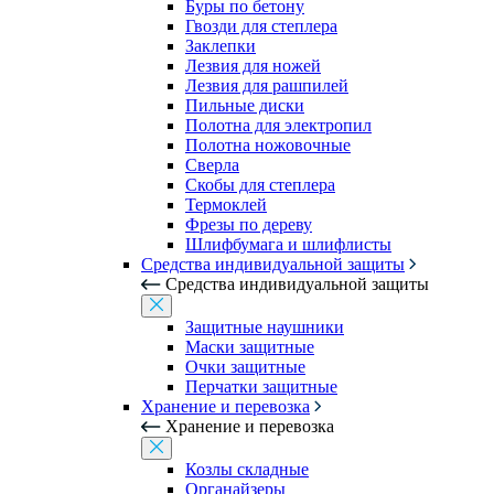
Буры по бетону
Гвозди для степлера
Заклепки
Лезвия для ножей
Лезвия для рашпилей
Пильные диски
Полотна для электропил
Полотна ножовочные
Сверла
Скобы для степлера
Термоклей
Фрезы по дереву
Шлифбумага и шлифлисты
Средства индивидуальной защиты
Средства индивидуальной защиты
Защитные наушники
Маски защитные
Очки защитные
Перчатки защитные
Хранение и перевозка
Хранение и перевозка
Козлы складные
Органайзеры