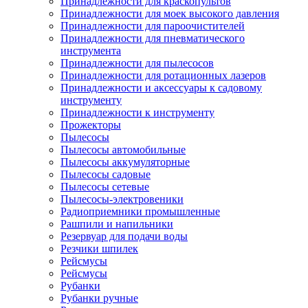
Принадлежности для краскопультов
Принадлежности для моек высокого давления
Принадлежности для пароочистителей
Принадлежности для пневматического
инструмента
Принадлежности для пылесосов
Принадлежности для ротационных лазеров
Принадлежности и аксессуары к садовому
инструменту
Принадлежности к инструменту
Прожекторы
Пылесосы
Пылесосы автомобильные
Пылесосы аккумуляторные
Пылесосы садовые
Пылесосы сетевые
Пылесосы-электровеники
Радиоприемники промышленные
Рашпили и напильники
Резервуар для подачи воды
Резчики шпилек
Рейсмусы
Рейсмусы
Рубанки
Рубанки ручные