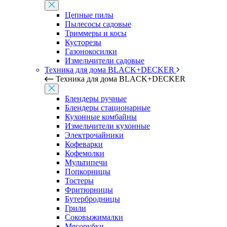
Цепные пилы
Пылесосы садовые
Триммеры и косы
Кусторезы
Газонокосилки
Измельчители садовые
Техника для дома BLACK+DECKER
Техника для дома BLACK+DECKER
Блендеры ручные
Блендеры стационарные
Кухонные комбайны
Измельчители кухонные
Электрочайники
Кофеварки
Кофемолки
Мультипечи
Попкорницы
Тостеры
Фритюрницы
Бутербродницы
Грили
Соковыжималки
Мясорубки