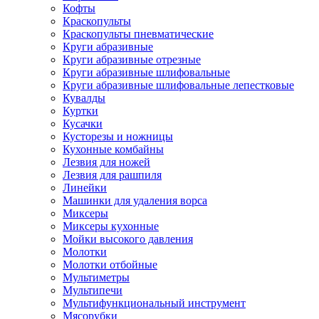
Кофты
Краскопульты
Краскопульты пневматические
Круги абразивные
Круги абразивные отрезные
Круги абразивные шлифовальные
Круги абразивные шлифовальные лепестковые
Кувалды
Куртки
Кусачки
Кусторезы и ножницы
Кухонные комбайны
Лезвия для ножей
Лезвия для рашпиля
Линейки
Машинки для удаления ворса
Миксеры
Миксеры кухонные
Мойки высокого давления
Молотки
Молотки отбойные
Мультиметры
Мультипечи
Мультифункциональный инструмент
Мясорубки