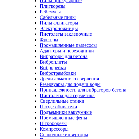
Пилы циркулярные
Плиткорезы
Рейсмусы
Сабельные пилы
Пилы аллигаторы
Электроножницы
Пистолеты заклепочные
Фрезеры
Промышленные пылесосы
Адаптеры и переходники
Вибраторы для бетона
Виброплиты
Виброрейки
Вибротрамбовки
Дрели алмазного сверления
Резервуары для подачи воды
Принадлежности для вибраторов бетона
Пистолеты для герметика
Сверлильные станки
Гвоздезабиватели
Подъемники вакуумные
Промышленные фены
Штроборезы
Компрессоры
Сварочные инверторы