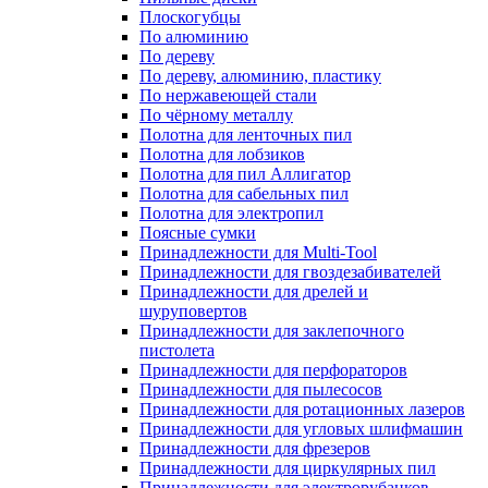
Плоскогубцы
По алюминию
По дереву
По дереву, алюминию, пластику
По нержавеющей стали
По чёрному металлу
Полотна для ленточных пил
Полотна для лобзиков
Полотна для пил Аллигатор
Полотна для сабельных пил
Полотна для электропил
Поясные сумки
Принадлежности для Multi-Tool
Принадлежности для гвоздезабивателей
Принадлежности для дрелей и
шуруповертов
Принадлежности для заклепочного
пистолета
Принадлежности для перфораторов
Принадлежности для пылесосов
Принадлежности для ротационных лазеров
Принадлежности для угловых шлифмашин
Принадлежности для фрезеров
Принадлежности для циркулярных пил
Принадлежности для электрорубанков