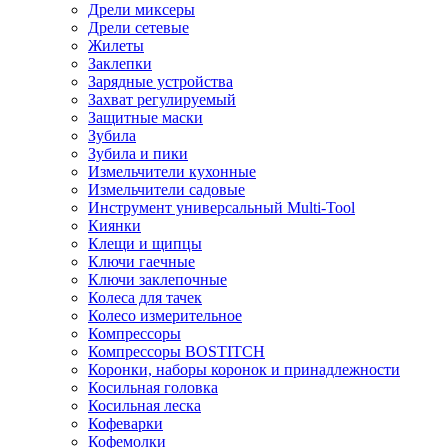
Дрели миксеры
Дрели сетевые
Жилеты
Заклепки
Зарядные устройства
Захват регулируемый
Защитные маски
Зубила
Зубила и пики
Измельчители кухонные
Измельчители садовые
Инструмент универсальный Multi-Tool
Киянки
Клещи и щипцы
Ключи гаечные
Ключи заклепочные
Колеса для тачек
Колесо измерительное
Компрессоры
Компрессоры BOSTITCH
Коронки, наборы коронок и принадлежности
Косильная головка
Косильная леска
Кофеварки
Кофемолки