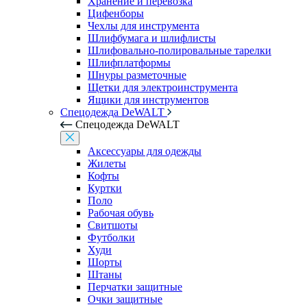
Хранение и перевозка
Цифенборы
Чехлы для инструмента
Шлифбумага и шлифлисты
Шлифовально-полировальные тарелки
Шлифплатформы
Шнуры разметочные
Щетки для электроинструмента
Ящики для инструментов
Спецодежда DeWALT
Спецодежда DeWALT
Аксессуары для одежды
Жилеты
Кофты
Куртки
Поло
Рабочая обувь
Свитшоты
Футболки
Худи
Шорты
Штаны
Перчатки защитные
Очки защитные