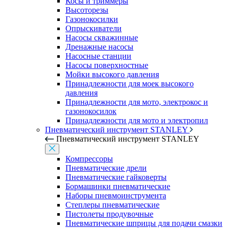
Косы и триммеры
Высоторезы
Газонокосилки
Опрыскиватели
Насосы скважинные
Дренажные насосы
Насосные станции
Насосы поверхностные
Мойки высокого давления
Принадлежности для моек высокого
давления
Принадлежности для мото, электрокос и
газонокосилок
Принадлежности для мото и электропил
Пневматический инструмент STANLEY
Пневматический инструмент STANLEY
Компрессоры
Пневматические дрели
Пневматические гайковерты
Бормашинки пневматические
Наборы пневмоинструмента
Степлеры пневматические
Пистолеты продувочные
Пневматические шприцы для подачи смазки