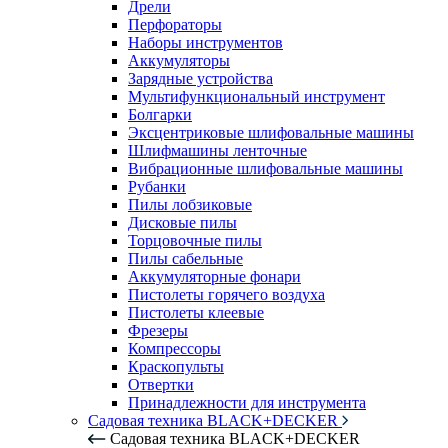
Дрели
Перфораторы
Наборы инструментов
Аккумуляторы
Зарядные устройства
Мультифункциональный инструмент
Болгарки
Эксцентриковые шлифовальные машины
Шлифмашины ленточные
Вибрационные шлифовальные машины
Рубанки
Пилы лобзиковые
Дисковые пилы
Торцовочные пилы
Пилы сабельные
Аккумуляторные фонари
Пистолеты горячего воздуха
Пистолеты клеевые
Фрезеры
Компрессоры
Краскопульты
Отвертки
Принадлежности для инструмента
Садовая техника BLACK+DECKER
Садовая техника BLACK+DECKER