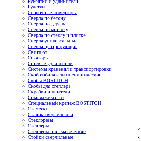
Рукоятки и удлинители
Рулетки
Сварочные инверторы
Сверла по бетону
Сверла по дереву
Сверла по металлу
Сверла по стеклу и плитке
Сверла универсальные
Сверла центрирующие
Свитшот
Секаторы
Сетевые удлинители
Системы хранения и транспортировки
Скобозабиватели пневматические
Скобы BOSTITCH
Скобы для степлера
Скребки и шпатели
Соковыжималки
Специальный крепеж BOSTITCH
Стамески
Станок сверлильный
Стеклорезы
Степлеры
6
Степлеры пневматические
Стойки сверлильные
6