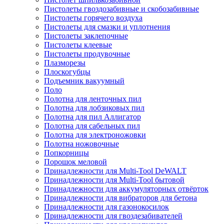
Пистолеты гвоздозабивные и скобозабивные
Пистолеты горячего воздуха
Пистолеты для смазки и уплотнения
Пистолеты заклепочные
Пистолеты клеевые
Пистолеты продувочные
Плазморезы
Плоскогубцы
Подъемник вакуумный
Поло
Полотна для ленточных пил
Полотна для лобзиковых пил
Полотна для пил Аллигатор
Полотна для сабельных пил
Полотна для электроножовки
Полотна ножовочные
Попкорницы
Порошок меловой
Принадлежности для Multi-Tool DeWALT
Принадлежности для Multi-Tool бытовой
Принадлежности для аккумуляторных отвёрток
Принадлежности для вибраторов для бетона
Принадлежности для газонокосилок
Принадлежности для гвоздезабивателей