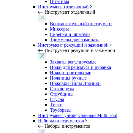
Штативы
Инструмент отделочный
Инструмент отделочный
Вспомогательный инструмент
Миксеры
Скребки и шпатели
Триммеры для ламината
Инструмент режущий и зажимной
Инструмент режущий и зажимной
Захваты регулируемые
Ножи для рейсмуса и рубанка
Ножи строительные
Ножницы ручные
Ножовки Пилы Лобзики
Стеклорезы
Струбцины
Стусла
Тиски
Труборезы
Инструмент универсальный Multi-Tool
Наборы инструментов
Наборы инструментов