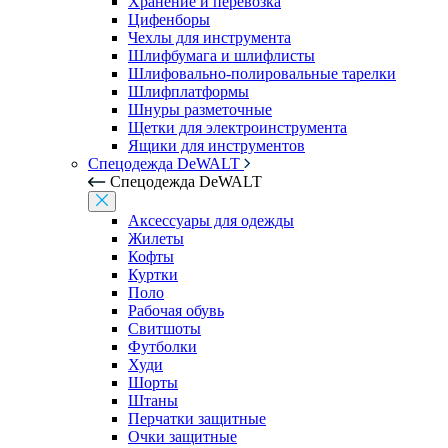
Хранение и перевозка
Цифенборы
Чехлы для инструмента
Шлифбумага и шлифлисты
Шлифовально-полировальные тарелки
Шлифплатформы
Шнуры разметочные
Щетки для электроинструмента
Ящики для инструментов
Спецодежда DeWALT
Спецодежда DeWALT
Аксессуары для одежды
Жилеты
Кофты
Куртки
Поло
Рабочая обувь
Свитшоты
Футболки
Худи
Шорты
Штаны
Перчатки защитные
Очки защитные