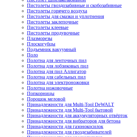
Пистолеты гвоздозабивные и скобозабивные
Пистолеты горячего воздуха
Пистолеты для смазки и уплотнения
Пистолеты заклепочные
Пистолеты клеевые
Пистолеты продувочные
Плазморезы
Плоскогубцы
Подъемник вакуумный
Поло
Полотна для ленточных пил
Полотна для лобзиковых пил
Полотна для пил Аллигатор
Полотна для сабельных пил
Полотна для электроножовки
Полотна ножовочные
Попкорницы
Порошок меловой
Принадлежности для Multi-Tool DeWALT
Принадлежности для Multi-Tool бытовой
Принадлежности для аккумуляторных отвёрток
Принадлежности для вибраторов для бетона
Принадлежности для газонокосилок
Принадлежности для гвоздезабивателей