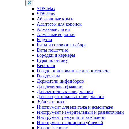
SDS-Max
SDS-Plus
Абразивные круги
Адаптеры для коронок
Алмазные диски
Алмазные коронки
Беруши
Биты и головки в наборе
Биты поштучно
Бородки и кернеры
Буры по бетону
Верстаки
Гвозди оцинкованные для пистолета
Гвоздодёры
Держатели цифенборов
Для дельташлифмашин
Для ленточных шлифмашин
Для эксцентриковых шлифмашин
Зубила и пики
Инструмент для монтажа и демонтажа
Инструмент измерительный и разметочный
Инструмент режущий и зажимной
Инструмент шарнирно-губцевый
Ключи гаечные