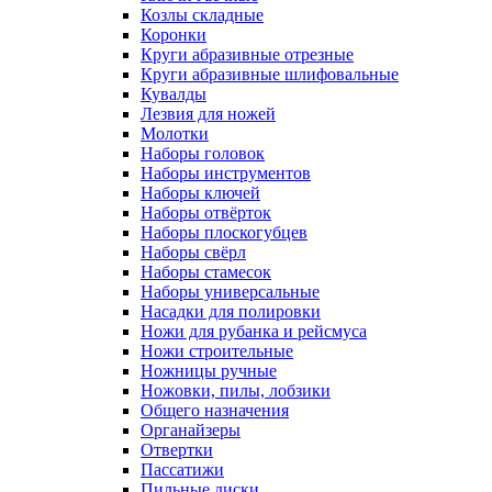
Козлы складные
Коронки
Круги абразивные отрезные
Круги абразивные шлифовальные
Кувалды
Лезвия для ножей
Молотки
Наборы головок
Наборы инструментов
Наборы ключей
Наборы отвёрток
Наборы плоскогубцев
Наборы свёрл
Наборы стамесок
Наборы универсальные
Насадки для полировки
Ножи для рубанка и рейсмуса
Ножи строительные
Ножницы ручные
Ножовки, пилы, лобзики
Общего назначения
Органайзеры
Отвертки
Пассатижи
Пильные диски