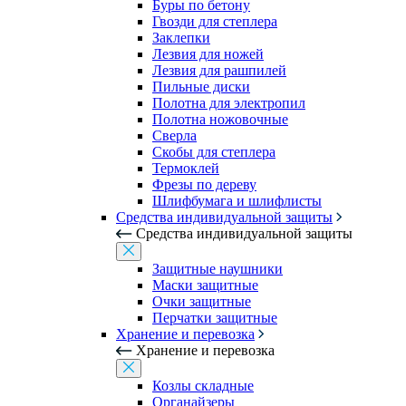
Буры по бетону
Гвозди для степлера
Заклепки
Лезвия для ножей
Лезвия для рашпилей
Пильные диски
Полотна для электропил
Полотна ножовочные
Сверла
Скобы для степлера
Термоклей
Фрезы по дереву
Шлифбумага и шлифлисты
Средства индивидуальной защиты
Средства индивидуальной защиты
Защитные наушники
Маски защитные
Очки защитные
Перчатки защитные
Хранение и перевозка
Хранение и перевозка
Козлы складные
Органайзеры