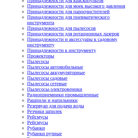
Принадлежности для краскопультов
Принадлежности для моек высокого давления
Принадлежности для пароочистителей
Принадлежности для пневматического
инструмента
Принадлежности для пылесосов
Принадлежности для ротационных лазеров
Принадлежности и аксессуары к садовому
инструменту
Принадлежности к инструменту
Прожекторы
Пылесосы
Пылесосы автомобильные
Пылесосы аккумуляторные
Пылесосы садовые
Пылесосы сетевые
Пылесосы-электровеники
Радиоприемники промышленные
Рашпили и напильники
Резервуар для подачи воды
Резчики шпилек
Рейсмусы
Рейсмусы
Рубанки
Рубанки ручные