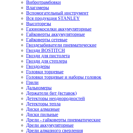
Вибротрамбовки
Влагомеры
Вспомогательный инструмент
Вся продукция STANLEY
Высоторезы
Газонокосилки аккумуляторные
Гайковерты аккумуляторные
Гайковерты сетевые
Гвоздезабиватели пневматические
Гвозди BOSTITCH
Гвозди для пистолета
Гвозди для степлера
Гвоздодеры
Головки торцевые
Головки торцевые и наборы головок
Грили
Дальномеры
Держатели бит (вставок)
Детекторы неоднородностей
Детекторы тепла
Диски алмазные
Диски пильные
Дрели - гайковерты пневматические
Дрели аккумуляторные
Дрели алмазного сверления