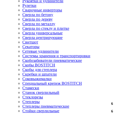
Рукоятки и удлинители
Рулетки
Сварочные инверторы
Сверла по бетону
Сверла по дереву
Сверла по металлу
Сверла по стеклу и плитке
Сверла универсальные
Сверла центрирующие
Свитшот
Секаторы
Сетевые удлинители
Системы хранения и транспортировки
Скобозабиватели пневматические
Скобы BOSTITCH
Скобы для степлера
Скребки и шпатели
Соковыжималки
Специальный крепеж BOSTITCH
Стамески
Станок сверлильный
Стеклорезы
Степлеры
6
6
6
6
6
6
6
6
6
6
6
6
Степлеры пневматические
Стойки сверлильные
6
6
6
6
6
6
6
6
6
6
6
6