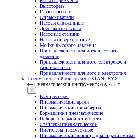
Косы и триммеры
Высоторезы
Газонокосилки
Опрыскиватели
Насосы скважинные
Дренажные насосы
Насосные станции
Насосы поверхностные
Мойки высокого давления
Принадлежности для моек высокого
давления
Принадлежности для мото, электрокос и
газонокосилок
Принадлежности для мото и электропил
Пневматический инструмент STANLEY
Пневматический инструмент STANLEY
Компрессоры
Пневматические дрели
Пневматические гайковерты
Бормашинки пневматические
Наборы пневмоинструмента
Степлеры пневматические
Пистолеты продувочные
Пневматические шприцы для подачи смазки