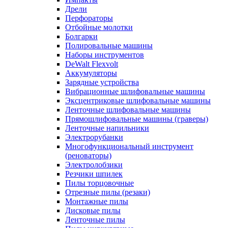
Дрели
Перфораторы
Отбойные молотки
Болгарки
Полировальные машины
Наборы инструментов
DeWalt Flexvolt
Аккумуляторы
Зарядные устройства
Вибрационные шлифовальные машины
Эксцентриковые шлифовальные машины
Ленточные шлифовальные машины
Прямошлифовальные машины (граверы)
Ленточные напильники
Электрорубанки
Многофункциональный инструмент
(реноваторы)
Электролобзики
Резчики шпилек
Пилы торцовочные
Отрезные пилы (резаки)
Монтажные пилы
Дисковые пилы
Ленточные пилы