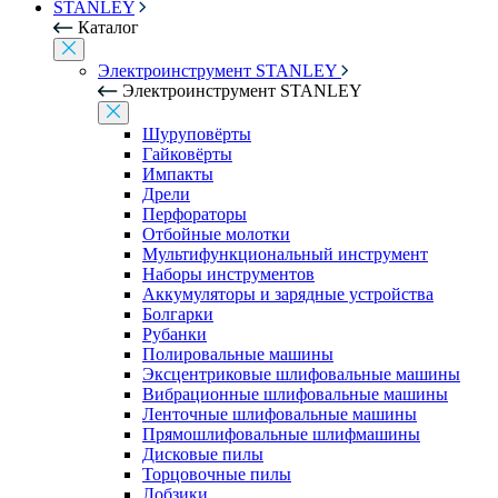
STANLEY
Каталог
Электроинструмент STANLEY
Электроинструмент STANLEY
Шуруповёрты
Гайковёрты
Импакты
Дрели
Перфораторы
Отбойные молотки
Мультифункциональный инструмент
Наборы инструментов
Аккумуляторы и зарядные устройства
Болгарки
Рубанки
Полировальные машины
Эксцентриковые шлифовальные машины
Вибрационные шлифовальные машины
Ленточные шлифовальные машины
Прямошлифовальные шлифмашины
Дисковые пилы
Торцовочные пилы
Лобзики