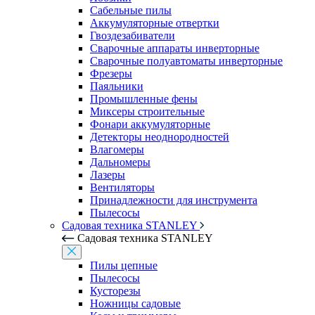
Сабельные пилы
Аккумуляторные отвертки
Гвоздезабиватели
Сварочные аппараты инверторные
Сварочные полуавтоматы инверторные
Фрезеры
Паяльники
Промышленные фены
Миксеры строительные
Фонари аккумуляторные
Детекторы неоднородностей
Влагомеры
Дальномеры
Лазеры
Вентиляторы
Принадлежности для инструмента
Пылесосы
Садовая техника STANLEY
Садовая техника STANLEY
Пилы цепные
Пылесосы
Кусторезы
Ножницы садовые