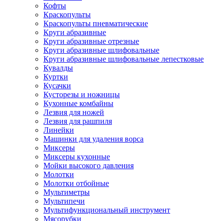
Кофты
Краскопульты
Краскопульты пневматические
Круги абразивные
Круги абразивные отрезные
Круги абразивные шлифовальные
Круги абразивные шлифовальные лепестковые
Кувалды
Куртки
Кусачки
Кусторезы и ножницы
Кухонные комбайны
Лезвия для ножей
Лезвия для рашпиля
Линейки
Машинки для удаления ворса
Миксеры
Миксеры кухонные
Мойки высокого давления
Молотки
Молотки отбойные
Мультиметры
Мультипечи
Мультифункциональный инструмент
Мясорубки