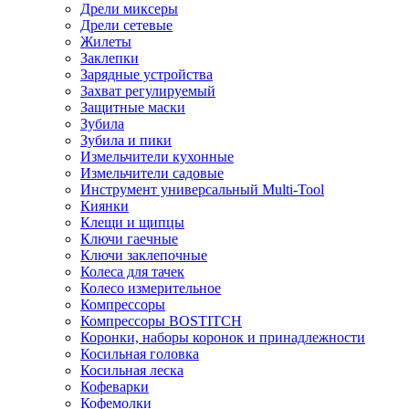
Дрели миксеры
Дрели сетевые
Жилеты
Заклепки
Зарядные устройства
Захват регулируемый
Защитные маски
Зубила
Зубила и пики
Измельчители кухонные
Измельчители садовые
Инструмент универсальный Multi-Tool
Киянки
Клещи и щипцы
Ключи гаечные
Ключи заклепочные
Колеса для тачек
Колесо измерительное
Компрессоры
Компрессоры BOSTITCH
Коронки, наборы коронок и принадлежности
Косильная головка
Косильная леска
Кофеварки
Кофемолки