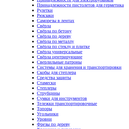
Принадлежности пистолетов для герметика
Рулетки
Рюкзаки
Саморезы в лентах
Свёрла
Свёрла по бетону
Свёрла по дереву
Свёрла по металлу
Свёрла по стеклу и плитке
Свёрла универсальные
Свёрла центрирующие
Сверлильные патроны
Системы для хранения и транспортировки
Скобы для степлера
Средства защиты
Стамески
Степлеры
Струбцины
Сумки для инструментов
Тележки транспортировочные
Топоры
Угольники
Уровни
Фрезы по дереву