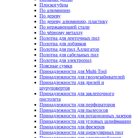
Плоскогубцы
По алюминию
По дереву
По дереву, алюминию, пластику
По нержавеющей стали
По чёрному металлу
Полотна для ленточных пил
Полотна для лобзиков
Полотна для пил Аллигатор
Полотна для сабельных пил
Полотна для электропил
Поясные сумки
Принадлежности для Multi-Tool
Принадлежности для гвоздезабивателей
Принадлежности для дрелей и
шуруповертов
Принадлежности для заклепочного
пистолета
Принадлежности для перфораторов
Принадлежности для пылесосов
Принадлежности для ротационных лазеров
Принадлежности для угловых шлифмашин
Принадлежности для фрезеров
Принадлежности для циркулярных пил
Принадлежности для электрорубанков