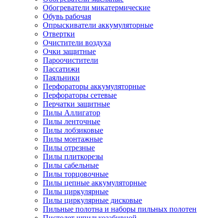
Обогреватели микатермические
Обувь рабочая
Опрыскиватели аккумуляторные
Отвертки
Очистители воздуха
Очки защитные
Пароочистители
Пассатижи
Паяльники
Перфораторы аккумуляторные
Перфораторы сетевые
Перчатки защитные
Пилы Аллигатор
Пилы ленточные
Пилы лобзиковые
Пилы монтажные
Пилы отрезные
Пилы плиткорезы
Пилы сабельные
Пилы торцовочные
Пилы цепные аккумуляторные
Пилы циркулярные
Пилы циркулярные дисковые
Пильные полотна и наборы пильных полотен
Пистолет шпилькозабивной