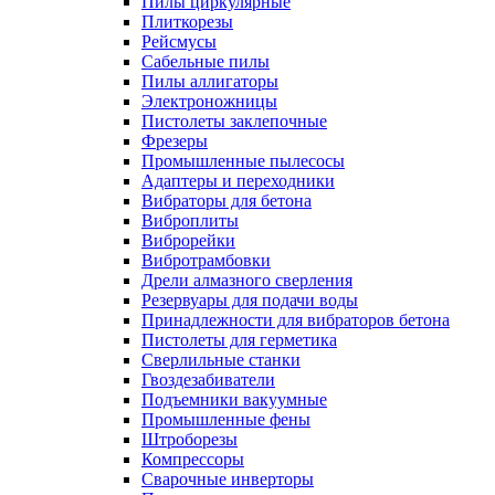
Пилы циркулярные
Плиткорезы
Рейсмусы
Сабельные пилы
Пилы аллигаторы
Электроножницы
Пистолеты заклепочные
Фрезеры
Промышленные пылесосы
Адаптеры и переходники
Вибраторы для бетона
Виброплиты
Виброрейки
Вибротрамбовки
Дрели алмазного сверления
Резервуары для подачи воды
Принадлежности для вибраторов бетона
Пистолеты для герметика
Сверлильные станки
Гвоздезабиватели
Подъемники вакуумные
Промышленные фены
Штроборезы
Компрессоры
Сварочные инверторы