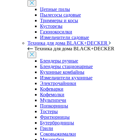
Цепные пилы
Пылесосы садовые
Триммеры и косы
Кусторезы
Газонокосилки
Измельчители садовые
Техника для дома BLACK+DECKER
Техника для дома BLACK+DECKER
Блендеры ручные
Блендеры стационарные
Кухонные комбайны
Измельчители кухонные
Электрочайники
Кофеварки
Кофемолки
Мультипечи
Попкорницы
Тостеры
Фритюрницы
Бутербродницы
Грили
Соковыжималки
Мясорубки