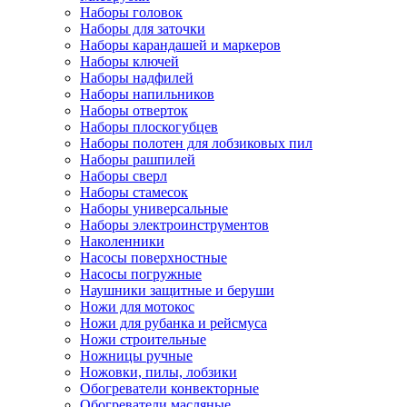
Наборы головок
Наборы для заточки
Наборы карандашей и маркеров
Наборы ключей
Наборы надфилей
Наборы напильников
Наборы отверток
Наборы плоскогубцев
Наборы полотен для лобзиковых пил
Наборы рашпилей
Наборы сверл
Наборы стамесок
Наборы универсальные
Наборы электроинструментов
Наколенники
Насосы поверхностные
Насосы погружные
Наушники защитные и беруши
Ножи для мотокос
Ножи для рубанка и рейсмуса
Ножи строительные
Ножницы ручные
Ножовки, пилы, лобзики
Обогреватели конвекторные
Обогреватели масляные