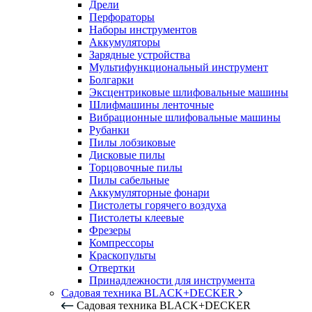
Дрели
Перфораторы
Наборы инструментов
Аккумуляторы
Зарядные устройства
Мультифункциональный инструмент
Болгарки
Эксцентриковые шлифовальные машины
Шлифмашины ленточные
Вибрационные шлифовальные машины
Рубанки
Пилы лобзиковые
Дисковые пилы
Торцовочные пилы
Пилы сабельные
Аккумуляторные фонари
Пистолеты горячего воздуха
Пистолеты клеевые
Фрезеры
Компрессоры
Краскопульты
Отвертки
Принадлежности для инструмента
Садовая техника BLACK+DECKER
Садовая техника BLACK+DECKER