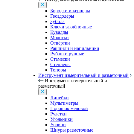
Бородки и кернеры
Гвоздодёры
Зубила
Ключи заклёпочные
Кувалды
Молотки
Отвёртки
Рашпили и напильники
Рубанки ручные
Стамески
Степлеры
Топоры
Инструмент измерительный и разметочный
Инструмент измерительный и
разметочный
Линейки
Мультиметры
Порошок меловой
Рулетки
Угольники
Уровни
Шнуры разметочные