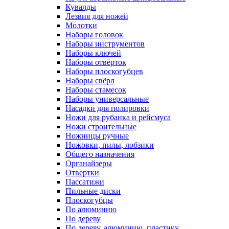
Кувалды
Лезвия для ножей
Молотки
Наборы головок
Наборы инструментов
Наборы ключей
Наборы отвёрток
Наборы плоскогубцев
Наборы свёрл
Наборы стамесок
Наборы универсальные
Насадки для полировки
Ножи для рубанка и рейсмуса
Ножи строительные
Ножницы ручные
Ножовки, пилы, лобзики
Общего назначения
Органайзеры
Отвертки
Пассатижи
Пильные диски
Плоскогубцы
По алюминию
По дереву
По дереву, алюминию, пластику