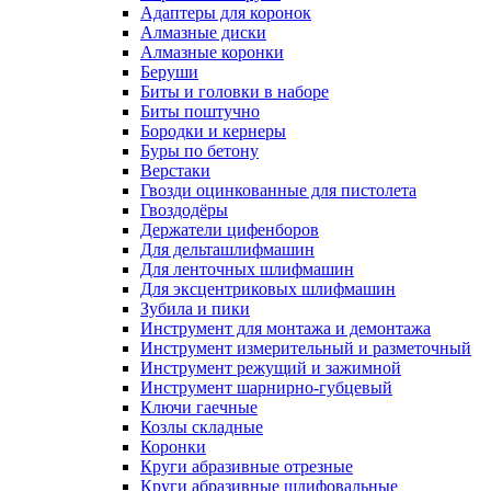
Адаптеры для коронок
Алмазные диски
Алмазные коронки
Беруши
Биты и головки в наборе
Биты поштучно
Бородки и кернеры
Буры по бетону
Верстаки
Гвозди оцинкованные для пистолета
Гвоздодёры
Держатели цифенборов
Для дельташлифмашин
Для ленточных шлифмашин
Для эксцентриковых шлифмашин
Зубила и пики
Инструмент для монтажа и демонтажа
Инструмент измерительный и разметочный
Инструмент режущий и зажимной
Инструмент шарнирно-губцевый
Ключи гаечные
Козлы складные
Коронки
Круги абразивные отрезные
Круги абразивные шлифовальные