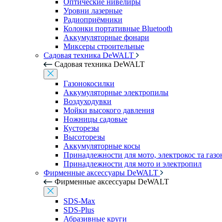
Оптические нивелиры
Уровни лазерные
Радиоприёмники
Колонки портативные Bluetooth
Аккумуляторные фонари
Миксеры строительные
Садовая техника DeWALT
Садовая техника DeWALT
Газонокосилки
Аккумуляторные электропилы
Воздуходувки
Мойки высокого давления
Ножницы садовые
Кусторезы
Высоторезы
Аккумуляторные косы
Принадлежности для мото, электрокос та газ
Принадлежности для мото и электропил
Фирменные аксессуары DeWALT
Фирменные аксессуары DeWALT
SDS-Max
SDS-Plus
Абразивные круги