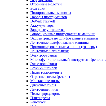
Отбойные молотки
Болгарки
Полировальные машины
Наборы инструментов
DeWalt Flexvolt
Аккумуляторы
Зарядные устройства
Вибрационные шлифовальные машины
Эксцентриковые шлифовальные машины
Ленточные шлифовальные машины
Прямошлифовальные машины (граверы)
Ленточные напильники
Электрорубанки
Многофункциональный инструмент (реноват
Электролобзики
Резчики шпилек
Пилы торцовочные
Отрезные пилы (резаки)
Монтажные пилы
Дисковые пилы
Ленточные пилы
Пилы циркулярные
Плиткорезы
Рейсмусы