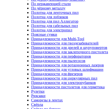
По нержавеющей стали
По чёрному металлу
Полотна для ленточных пил
Полотна для лобзиков
Полотна для пил Аллигатор
Полотна для сабельных пил
Полотна для электропил
Поясные сумки
Принадлежности для Multi-Tool
Принадлежности для гвоздезабивателей
Принадлежности для дрелей и шуруповертов
Принадлежности для заклепочного пистолета
Принадлежности для перфораторов
Принадлежности для пылесосов
Принадлежности для ротационных лазеров
Принадлежности для угловых шлифмашин
Принадлежности для фрезеров
Принадлежности для циркулярных пил
Принадлежности для электрорубанков
Принадлежности пистолетов для герметика
Рулетки
Рюкзаки
Саморезы в лентах
Свёрла
Свёрла по бетону