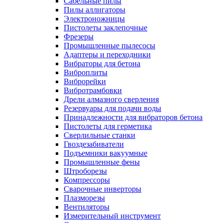
Сабельные пилы
Пилы аллигаторы
Электроножницы
Пистолеты заклепочные
Фрезеры
Промышленные пылесосы
Адаптеры и переходники
Вибраторы для бетона
Виброплиты
Виброрейки
Вибротрамбовки
Дрели алмазного сверления
Резервуары для подачи воды
Принадлежности для вибраторов бетона
Пистолеты для герметика
Сверлильные станки
Гвоздезабиватели
Подъемники вакуумные
Промышленные фены
Штроборезы
Компрессоры
Сварочные инверторы
Плазморезы
Вентиляторы
Измерительный инструмент