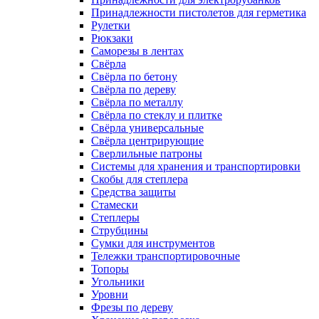
Принадлежности пистолетов для герметика
Рулетки
Рюкзаки
Саморезы в лентах
Свёрла
Свёрла по бетону
Свёрла по дереву
Свёрла по металлу
Свёрла по стеклу и плитке
Свёрла универсальные
Свёрла центрирующие
Сверлильные патроны
Системы для хранения и транспортировки
Скобы для степлера
Средства защиты
Стамески
Степлеры
Струбцины
Сумки для инструментов
Тележки транспортировочные
Топоры
Угольники
Уровни
Фрезы по дереву