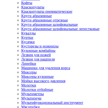
Кофты
Краскопульты
Краскопульты пневматические
Круги абразивные
Круги абразивные отрезные
Круги абразивные шлифовальные
Круги абразивные шлифовальные лепестковые
Кувалды
Куртки
Кусачки
Кусторезы и ножницы
Кухонные комбайны
Лезвия для ножей
Лезвия для рашпиля
Линейки
Машинки для удаления ворса
Миксеры
Миксеры кухонные
Мойки высокого давления
Молотки
Молотки отбойные
Мультиметры
Мультипечи
Мультифункциональный инструмент
Мясорубки