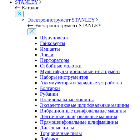
STANLEY
Каталог
Электроинструмент STANLEY
Электроинструмент STANLEY
Шуруповёрты
Гайковёрты
Импакты
Дрели
Перфораторы
Отбойные молотки
Мультифункциональный инструмент
Наборы инструментов
Аккумуляторы и зарядные устройства
Болгарки
Рубанки
Полировальные машины
Эксцентриковые шлифовальные машины
Вибрационные шлифовальные машины
Ленточные шлифовальные машины
Прямошлифовальные шлифмашины
Дисковые пилы
Торцовочные пилы
Лобзики