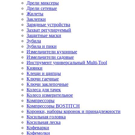
Дрели миксеры
Дрели сетевые
Жилеты
Заклепки
Зарядные устройства
Захват регулируемый
Защитные маски
Зубила
Зубила и пики
Измельчители кухонные
Измельчители садовые
Инструмент универсальный Multi-Tool
Киянки
Клещи и щипцы
Ключи гаечные
Ключи заклепочные
Колеса для тачек
Колесо измерительное
Компрессоры
Компрессоры BOSTITCH
Коронки, наборы коронок и принадлежности
Косильная головка
Косильная леска
Кофеварки
Кофемолки