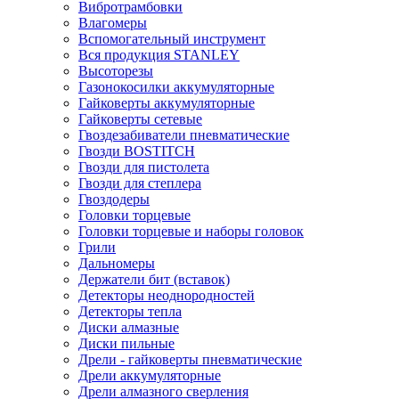
Вибротрамбовки
Влагомеры
Вспомогательный инструмент
Вся продукция STANLEY
Высоторезы
Газонокосилки аккумуляторные
Гайковерты аккумуляторные
Гайковерты сетевые
Гвоздезабиватели пневматические
Гвозди BOSTITCH
Гвозди для пистолета
Гвозди для степлера
Гвоздодеры
Головки торцевые
Головки торцевые и наборы головок
Грили
Дальномеры
Держатели бит (вставок)
Детекторы неоднородностей
Детекторы тепла
Диски алмазные
Диски пильные
Дрели - гайковерты пневматические
Дрели аккумуляторные
Дрели алмазного сверления