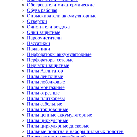
Обогреватели микатермические
Обувь рабочая
Опрыскиватели аккумуляторные
Отвертки
Очистители воздуха
Очки защитные
Пароочистители
Пассатижи
Паяльники
Перфораторы аккумуляторные
Перфораторы сетевые
Перчатки защитные
Пилы Аллигатор
Пилы ленточные
Пилы лобзиковые
Пилы монтажные
Пилы отрезные
Пилы плиткорезы
Пилы сабельные
Пилы торцовочные
Пилы цепные аккумуляторные
Пилы циркулярные
Пилы циркулярные дисковые
Пильные полотна и наборы пильных полотен
Пистолет шпилькозабивной