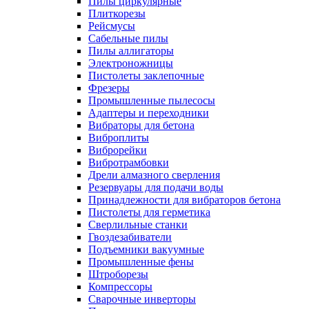
Пилы циркулярные
Плиткорезы
Рейсмусы
Сабельные пилы
Пилы аллигаторы
Электроножницы
Пистолеты заклепочные
Фрезеры
Промышленные пылесосы
Адаптеры и переходники
Вибраторы для бетона
Виброплиты
Виброрейки
Вибротрамбовки
Дрели алмазного сверления
Резервуары для подачи воды
Принадлежности для вибраторов бетона
Пистолеты для герметика
Сверлильные станки
Гвоздезабиватели
Подъемники вакуумные
Промышленные фены
Штроборезы
Компрессоры
Сварочные инверторы