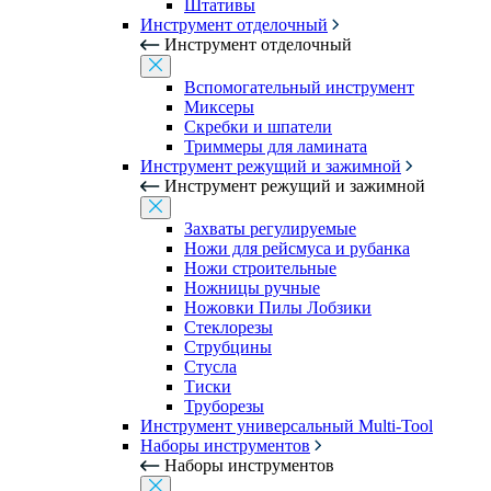
Штативы
Инструмент отделочный
Инструмент отделочный
Вспомогательный инструмент
Миксеры
Скребки и шпатели
Триммеры для ламината
Инструмент режущий и зажимной
Инструмент режущий и зажимной
Захваты регулируемые
Ножи для рейсмуса и рубанка
Ножи строительные
Ножницы ручные
Ножовки Пилы Лобзики
Стеклорезы
Струбцины
Стусла
Тиски
Труборезы
Инструмент универсальный Multi-Tool
Наборы инструментов
Наборы инструментов