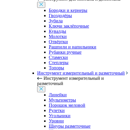
Бородки и кернеры
Гвоздодёры
Зубила
Ключи заклёпочные
Кувалды
Молотки
Отвёртки
Рашпили и напильники
Рубанки ручные
Стамески
Степлеры
Топоры
Инструмент измерительный и разметочный
Инструмент измерительный и
разметочный
Линейки
Мультиметры
Порошок меловой
Рулетки
Угольники
Уровни
Шнуры разметочные