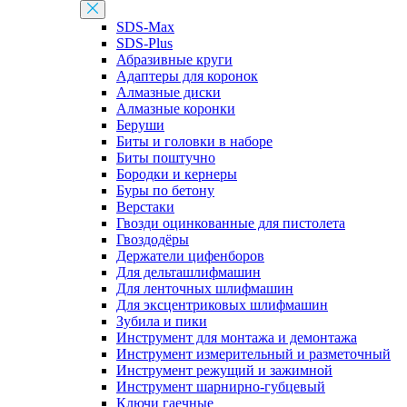
SDS-Max
SDS-Plus
Абразивные круги
Адаптеры для коронок
Алмазные диски
Алмазные коронки
Беруши
Биты и головки в наборе
Биты поштучно
Бородки и кернеры
Буры по бетону
Верстаки
Гвозди оцинкованные для пистолета
Гвоздодёры
Держатели цифенборов
Для дельташлифмашин
Для ленточных шлифмашин
Для эксцентриковых шлифмашин
Зубила и пики
Инструмент для монтажа и демонтажа
Инструмент измерительный и разметочный
Инструмент режущий и зажимной
Инструмент шарнирно-губцевый
Ключи гаечные