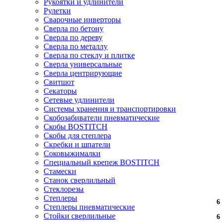
Рукоятки и удлинители
Рулетки
Сварочные инверторы
Сверла по бетону
Сверла по дереву
Сверла по металлу
Сверла по стеклу и плитке
Сверла универсальные
Сверла центрирующие
Свитшот
Секаторы
Сетевые удлинители
Системы хранения и транспортировки
Скобозабиватели пневматические
Скобы BOSTITCH
Скобы для степлера
Скребки и шпатели
Соковыжималки
Специальный крепеж BOSTITCH
Стамески
Станок сверлильный
Стеклорезы
Степлеры
6
6
6
6
Степлеры пневматические
Стойки сверлильные
6
6
6
6