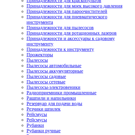
Принадлежности для краскопультов
Принадлежности для моек высокого давления
Принадлежности для пароочистителей
Принадлежности для пневматического
инструмента
Принадлежности для пылесосов
Принадлежности для ротационных лазеров
Принадлежности и аксессуары к садовому
инструменту
Принадлежности к инструменту
Прожекторы
Пылесосы
Пылесосы автомобильные
Пылесосы аккумуляторные
Пылесосы садовые
Пылесосы сетевые
Пылесосы-электровеники
Радиоприемники промышленные
Рашпили и напильники
Резервуар для подачи воды
Резчики шпилек
Рейсмусы
Рейсмусы
Рубанки
Рубанки ручные