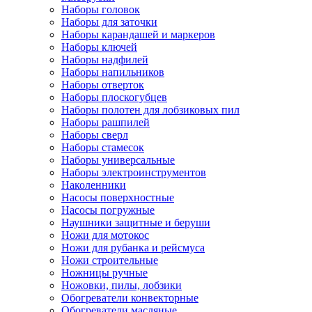
Наборы головок
Наборы для заточки
Наборы карандашей и маркеров
Наборы ключей
Наборы надфилей
Наборы напильников
Наборы отверток
Наборы плоскогубцев
Наборы полотен для лобзиковых пил
Наборы рашпилей
Наборы сверл
Наборы стамесок
Наборы универсальные
Наборы электроинструментов
Наколенники
Насосы поверхностные
Насосы погружные
Наушники защитные и беруши
Ножи для мотокос
Ножи для рубанка и рейсмуса
Ножи строительные
Ножницы ручные
Ножовки, пилы, лобзики
Обогреватели конвекторные
Обогреватели масляные