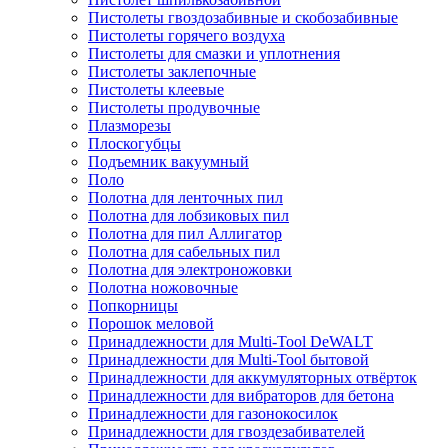
Пистолеты гвоздозабивные и скобозабивные
Пистолеты горячего воздуха
Пистолеты для смазки и уплотнения
Пистолеты заклепочные
Пистолеты клеевые
Пистолеты продувочные
Плазморезы
Плоскогубцы
Подъемник вакуумный
Поло
Полотна для ленточных пил
Полотна для лобзиковых пил
Полотна для пил Аллигатор
Полотна для сабельных пил
Полотна для электроножовки
Полотна ножовочные
Попкорницы
Порошок меловой
Принадлежности для Multi-Tool DeWALT
Принадлежности для Multi-Tool бытовой
Принадлежности для аккумуляторных отвёрток
Принадлежности для вибраторов для бетона
Принадлежности для газонокосилок
Принадлежности для гвоздезабивателей