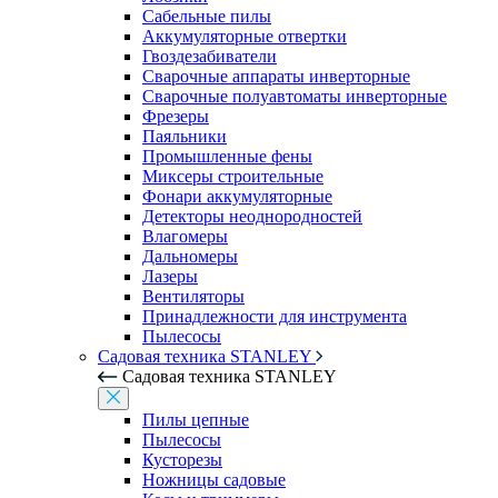
Сабельные пилы
Аккумуляторные отвертки
Гвоздезабиватели
Сварочные аппараты инверторные
Сварочные полуавтоматы инверторные
Фрезеры
Паяльники
Промышленные фены
Миксеры строительные
Фонари аккумуляторные
Детекторы неоднородностей
Влагомеры
Дальномеры
Лазеры
Вентиляторы
Принадлежности для инструмента
Пылесосы
Садовая техника STANLEY
Садовая техника STANLEY
Пилы цепные
Пылесосы
Кусторезы
Ножницы садовые