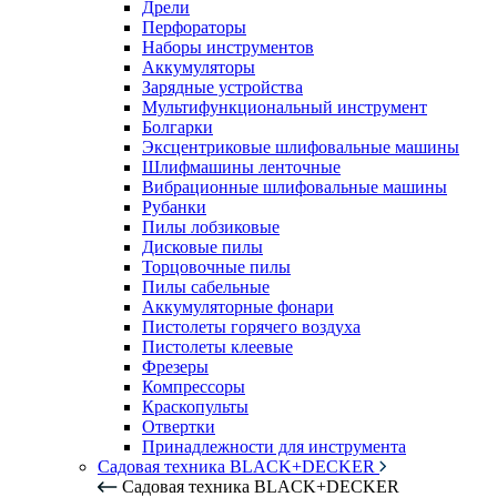
Дрели
Перфораторы
Наборы инструментов
Аккумуляторы
Зарядные устройства
Мультифункциональный инструмент
Болгарки
Эксцентриковые шлифовальные машины
Шлифмашины ленточные
Вибрационные шлифовальные машины
Рубанки
Пилы лобзиковые
Дисковые пилы
Торцовочные пилы
Пилы сабельные
Аккумуляторные фонари
Пистолеты горячего воздуха
Пистолеты клеевые
Фрезеры
Компрессоры
Краскопульты
Отвертки
Принадлежности для инструмента
Садовая техника BLACK+DECKER
Садовая техника BLACK+DECKER