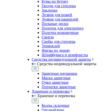
Буры по бетону
Гвозди для степлера
Заклепки
Лезвия для ножей
Лезвия для рашпилей
Пильные диски
Полотна для электропил
Полотна ножовочные
Сверла
Скобы для степлера
Термоклей
Фрезы по дереву
Шлифбумага и шлифлисты
Средства индивидуальной защиты
Средства индивидуальной защиты
Защитные наушники
Маски защитные
Очки защитные
Перчатки защитные
Хранение и перевозка
Хранение и перевозка
Козлы складные
Органайзеры