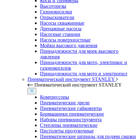
Косы и триммеры
Высоторезы
Газонокосилки
Опрыскиватели
Насосы скважинные
Дренажные насосы
Насосные станции
Насосы поверхностные
Мойки высокого давления
Принадлежности для моек высокого
давления
Принадлежности для мото, электрокос и
газонокосилок
Принадлежности для мото и электропил
Пневматический инструмент STANLEY
Пневматический инструмент STANLEY
Компрессоры
Пневматические дрели
Пневматические гайковерты
Бормашинки пневматические
Наборы пневмоинструмента
Степлеры пневматические
Пистолеты продувочные
Пневматические шприцы для подачи смазки