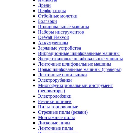
Дрели
Перфораторы
Отбойные молотки
Болгарки
Полировальные машины
Наборы инструментов
DeWalt Flexvolt
Аккумуляторы
Зарядные устройства
Вибрационные шлифовальные машины
Эксцентриковые шлифовальные машины
Ленточные шлифовальные машины
Прямошлифовальные машины (граверы)
Ленточные напильники
Электрорубанки
Многофункциональный инструмент
(реноваторы)
Электролобзики
Резчики шпилек
Пилы торцовочные
Отрезные пилы (резаки)
Монтажные пилы
Дисковые пилы
Ленточные пилы