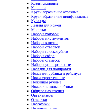
Козлы складные
Коронки
Круги абразивные отрезные
Круги абразивные шлифовальные
Кувалды
Лезвия для ножей
Молотки
Наборы головок
Наборы инструментов
Наборы ключей
Наборы отвёрток
Наборы плоскогубцев
Наборы свёрл
Наборы стамесок
Наборы универсальные
Насадки для полировки
Ножи для рубанка и рейсмуса
Ножи строительные
Ножницы ручные
Ножовки, пилы, лобзики
Общего назначения
Органайзеры
Отвертки
Пассатижи
Пильные диски