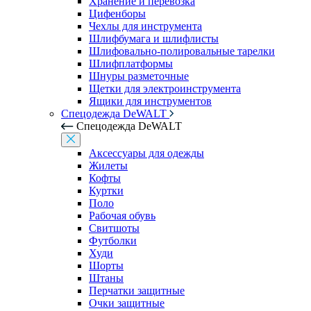
Хранение и перевозка
Цифенборы
Чехлы для инструмента
Шлифбумага и шлифлисты
Шлифовально-полировальные тарелки
Шлифплатформы
Шнуры разметочные
Щетки для электроинструмента
Ящики для инструментов
Спецодежда DeWALT
Спецодежда DeWALT
Аксессуары для одежды
Жилеты
Кофты
Куртки
Поло
Рабочая обувь
Свитшоты
Футболки
Худи
Шорты
Штаны
Перчатки защитные
Очки защитные