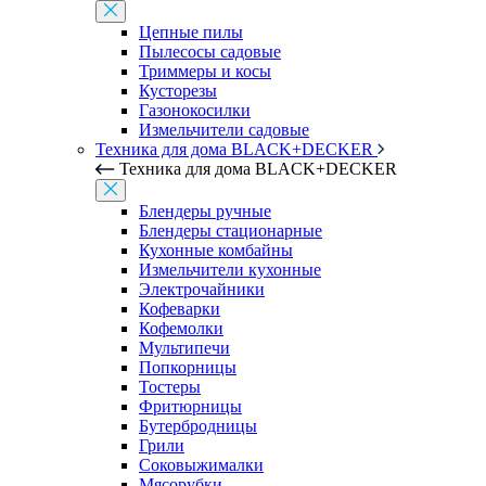
Цепные пилы
Пылесосы садовые
Триммеры и косы
Кусторезы
Газонокосилки
Измельчители садовые
Техника для дома BLACK+DECKER
Техника для дома BLACK+DECKER
Блендеры ручные
Блендеры стационарные
Кухонные комбайны
Измельчители кухонные
Электрочайники
Кофеварки
Кофемолки
Мультипечи
Попкорницы
Тостеры
Фритюрницы
Бутербродницы
Грили
Соковыжималки
Мясорубки