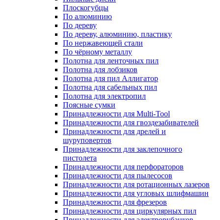
Плоскогубцы
По алюминию
По дереву
По дереву, алюминию, пластику
По нержавеющей стали
По чёрному металлу
Полотна для ленточных пил
Полотна для лобзиков
Полотна для пил Аллигатор
Полотна для сабельных пил
Полотна для электропил
Поясные сумки
Принадлежности для Multi-Tool
Принадлежности для гвоздезабивателей
Принадлежности для дрелей и
шуруповертов
Принадлежности для заклепочного
пистолета
Принадлежности для перфораторов
Принадлежности для пылесосов
Принадлежности для ротационных лазеров
Принадлежности для угловых шлифмашин
Принадлежности для фрезеров
Принадлежности для циркулярных пил
Принадлежности для электрорубанков