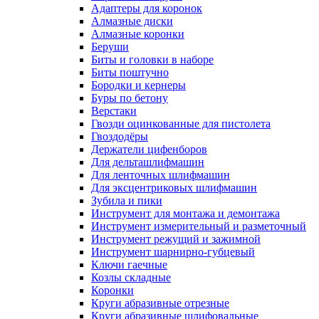
Адаптеры для коронок
Алмазные диски
Алмазные коронки
Беруши
Биты и головки в наборе
Биты поштучно
Бородки и кернеры
Буры по бетону
Верстаки
Гвозди оцинкованные для пистолета
Гвоздодёры
Держатели цифенборов
Для дельташлифмашин
Для ленточных шлифмашин
Для эксцентриковых шлифмашин
Зубила и пики
Инструмент для монтажа и демонтажа
Инструмент измерительный и разметочный
Инструмент режущий и зажимной
Инструмент шарнирно-губцевый
Ключи гаечные
Козлы складные
Коронки
Круги абразивные отрезные
Круги абразивные шлифовальные