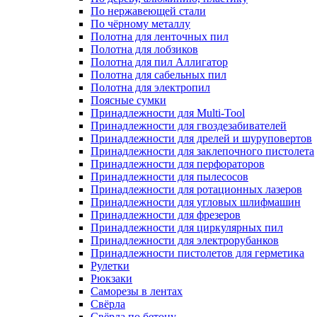
По нержавеющей стали
По чёрному металлу
Полотна для ленточных пил
Полотна для лобзиков
Полотна для пил Аллигатор
Полотна для сабельных пил
Полотна для электропил
Поясные сумки
Принадлежности для Multi-Tool
Принадлежности для гвоздезабивателей
Принадлежности для дрелей и шуруповертов
Принадлежности для заклепочного пистолета
Принадлежности для перфораторов
Принадлежности для пылесосов
Принадлежности для ротационных лазеров
Принадлежности для угловых шлифмашин
Принадлежности для фрезеров
Принадлежности для циркулярных пил
Принадлежности для электрорубанков
Принадлежности пистолетов для герметика
Рулетки
Рюкзаки
Саморезы в лентах
Свёрла
Свёрла по бетону