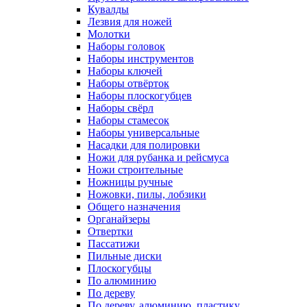
Кувалды
Лезвия для ножей
Молотки
Наборы головок
Наборы инструментов
Наборы ключей
Наборы отвёрток
Наборы плоскогубцев
Наборы свёрл
Наборы стамесок
Наборы универсальные
Насадки для полировки
Ножи для рубанка и рейсмуса
Ножи строительные
Ножницы ручные
Ножовки, пилы, лобзики
Общего назначения
Органайзеры
Отвертки
Пассатижи
Пильные диски
Плоскогубцы
По алюминию
По дереву
По дереву, алюминию, пластику