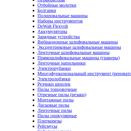
Отбойные молотки
Болгарки
Полировальные машины
Наборы инструментов
DeWalt Flexvolt
Аккумуляторы
Зарядные устройства
Вибрационные шлифовальные машины
Эксцентриковые шлифовальные машины
Ленточные шлифовальные машины
Прямошлифовальные машины (граверы)
Ленточные напильники
Электрорубанки
Многофункциональный инструмент (реноват
Электролобзики
Резчики шпилек
Пилы торцовочные
Отрезные пилы (резаки)
Монтажные пилы
Дисковые пилы
Ленточные пилы
Пилы циркулярные
Плиткорезы
Рейсмусы