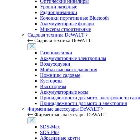
Оптические нивелиры
Уровни лазерные
Радиоприёмники
Колонки портативные Bluetooth
Аккумуляторные фонари
Миксеры строительные
Садовая техника DeWALT
Садовая техника DeWALT
Газонокосилки
Аккумуляторные электропилы
Воздуходувки
Мойки высокого давления
Ножницы садовые
Кусторезы
Высоторезы
Аккумуляторные косы
Принадлежности для мото, электрокос та газ
Принадлежности для мото и электропил
Фирменные аксессуары DeWALT
Фирменные аксессуары DeWALT
SDS-Max
SDS-Plus
Абразивные круги