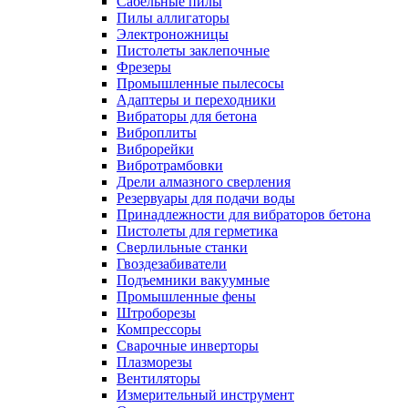
Сабельные пилы
Пилы аллигаторы
Электроножницы
Пистолеты заклепочные
Фрезеры
Промышленные пылесосы
Адаптеры и переходники
Вибраторы для бетона
Виброплиты
Виброрейки
Вибротрамбовки
Дрели алмазного сверления
Резервуары для подачи воды
Принадлежности для вибраторов бетона
Пистолеты для герметика
Сверлильные станки
Гвоздезабиватели
Подъемники вакуумные
Промышленные фены
Штроборезы
Компрессоры
Сварочные инверторы
Плазморезы
Вентиляторы
Измерительный инструмент