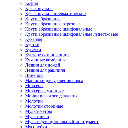
Кофты
Краскопульты
Краскопульты пневматические
Круги абразивные
Круги абразивные отрезные
Круги абразивные шлифовальные
Круги абразивные шлифовальные лепестковые
Кувалды
Куртки
Кусачки
Кусторезы и ножницы
Кухонные комбайны
Лезвия для ножей
Лезвия для рашпиля
Линейки
Машинки для удаления ворса
Миксеры
Миксеры кухонные
Мойки высокого давления
Молотки
Молотки отбойные
Мультиметры
Мультипечи
Мультифункциональный инструмент
Мясорубки