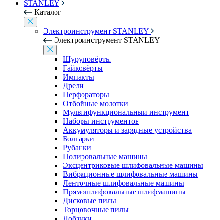
STANLEY
Каталог
Электроинструмент STANLEY
Электроинструмент STANLEY
Шуруповёрты
Гайковёрты
Импакты
Дрели
Перфораторы
Отбойные молотки
Мультифункциональный инструмент
Наборы инструментов
Аккумуляторы и зарядные устройства
Болгарки
Рубанки
Полировальные машины
Эксцентриковые шлифовальные машины
Вибрационные шлифовальные машины
Ленточные шлифовальные машины
Прямошлифовальные шлифмашины
Дисковые пилы
Торцовочные пилы
Лобзики