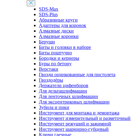
SDS-Max
SDS-Plus
Абразивные круги
Адаптеры для коронок
Алмазные диски
Алмазные коронки
Беруши
Биты и головки в наборе
Биты поштучно
Бородки и кернеры
Буры по бетону
Верстаки
Гвозди оцинкованные для пистолета
Гвоздодёры
Держатели цифенборов
Для дельташлифмашин
Для ленточных шлифмашин
Для эксцентриковых шлифмашин
Зубила и пики
Инструмент для монтажа и демонтажа
Инструмент измерительный и разметочный
Инструмент режущий и зажимной
Инструмент шарнирно-губцевый
Ключи гаечные