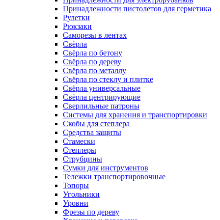
Принадлежности пистолетов для герметика
Рулетки
Рюкзаки
Саморезы в лентах
Свёрла
Свёрла по бетону
Свёрла по дереву
Свёрла по металлу
Свёрла по стеклу и плитке
Свёрла универсальные
Свёрла центрирующие
Сверлильные патроны
Системы для хранения и транспортировки
Скобы для степлера
Средства защиты
Стамески
Степлеры
Струбцины
Сумки для инструментов
Тележки транспортировочные
Топоры
Угольники
Уровни
Фрезы по дереву