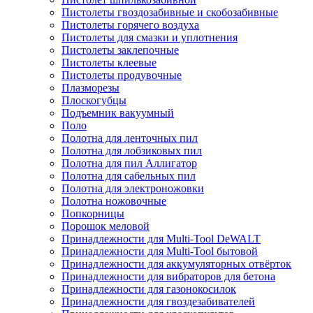
Пистолеты гвоздозабивные и скобозабивные
Пистолеты горячего воздуха
Пистолеты для смазки и уплотнения
Пистолеты заклепочные
Пистолеты клеевые
Пистолеты продувочные
Плазморезы
Плоскогубцы
Подъемник вакуумный
Поло
Полотна для ленточных пил
Полотна для лобзиковых пил
Полотна для пил Аллигатор
Полотна для сабельных пил
Полотна для электроножовки
Полотна ножовочные
Попкорницы
Порошок меловой
Принадлежности для Multi-Tool DeWALT
Принадлежности для Multi-Tool бытовой
Принадлежности для аккумуляторных отвёрток
Принадлежности для вибраторов для бетона
Принадлежности для газонокосилок
Принадлежности для гвоздезабивателей