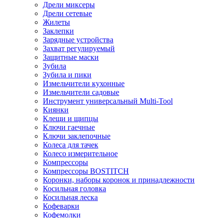
Дрели миксеры
Дрели сетевые
Жилеты
Заклепки
Зарядные устройства
Захват регулируемый
Защитные маски
Зубила
Зубила и пики
Измельчители кухонные
Измельчители садовые
Инструмент универсальный Multi-Tool
Киянки
Клещи и щипцы
Ключи гаечные
Ключи заклепочные
Колеса для тачек
Колесо измерительное
Компрессоры
Компрессоры BOSTITCH
Коронки, наборы коронок и принадлежности
Косильная головка
Косильная леска
Кофеварки
Кофемолки