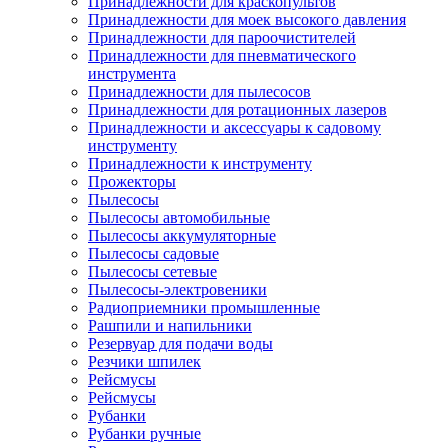
Принадлежности для краскопультов
Принадлежности для моек высокого давления
Принадлежности для пароочистителей
Принадлежности для пневматического
инструмента
Принадлежности для пылесосов
Принадлежности для ротационных лазеров
Принадлежности и аксессуары к садовому
инструменту
Принадлежности к инструменту
Прожекторы
Пылесосы
Пылесосы автомобильные
Пылесосы аккумуляторные
Пылесосы садовые
Пылесосы сетевые
Пылесосы-электровеники
Радиоприемники промышленные
Рашпили и напильники
Резервуар для подачи воды
Резчики шпилек
Рейсмусы
Рейсмусы
Рубанки
Рубанки ручные