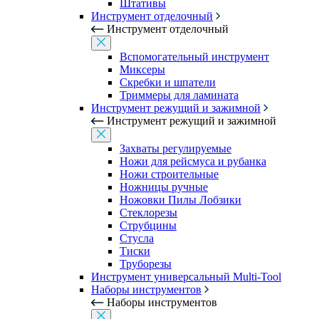
Штативы
Инструмент отделочный
Инструмент отделочный
Вспомогательный инструмент
Миксеры
Скребки и шпатели
Триммеры для ламината
Инструмент режущий и зажимной
Инструмент режущий и зажимной
Захваты регулируемые
Ножи для рейсмуса и рубанка
Ножи строительные
Ножницы ручные
Ножовки Пилы Лобзики
Стеклорезы
Струбцины
Стусла
Тиски
Труборезы
Инструмент универсальный Multi-Tool
Наборы инструментов
Наборы инструментов