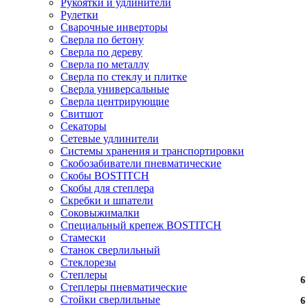
Рукоятки и удлинители
Рулетки
Сварочные инверторы
Сверла по бетону
Сверла по дереву
Сверла по металлу
Сверла по стеклу и плитке
Сверла универсальные
Сверла центрирующие
Свитшот
Секаторы
Сетевые удлинители
Системы хранения и транспортировки
Скобозабиватели пневматические
Скобы BOSTITCH
Скобы для степлера
Скребки и шпатели
Соковыжималки
Специальный крепеж BOSTITCH
Стамески
Станок сверлильный
Стеклорезы
Степлеры
6
6
6
6
6
6
6
6
6
6
6
6
6
6
6
6
6
6
6
6
Степлеры пневматические
Стойки сверлильные
6
6
6
6
6
6
6
6
6
6
6
6
6
6
6
6
6
6
6
6