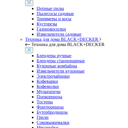
Цепные пилы
Пылесосы садовые
Триммеры и косы
Кусторезы
Газонокосилки
Измельчители садовые
Техника для дома BLACK+DECKER
Техника для дома BLACK+DECKER
Блендеры ручные
Блендеры стационарные
Кухонные комбайны
Измельчители кухонные
Электрочайники
Кофеварки
Кофемолки
Мультипечи
Попкорницы
Тостеры
Фритюрницы
Бутербродницы
Грили
Соковыжималки
Мясорубки