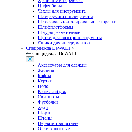
Хранение и перевозка
Цифенборы
Чехлы для инструмента
Шлифбумага и шлифлисты
Шлифовально-полировальные тарелки
Шлифплатформы
Шнуры разметочные
Щетки для электроинструмента
Ящики для инструментов
Спецодежда DeWALT
Спецодежда DeWALT
Аксессуары для одежды
Жилеты
Кофты
Куртки
Поло
Рабочая обувь
Свитшоты
Футболки
Худи
Шорты
Штаны
Перчатки защитные
Очки защитные