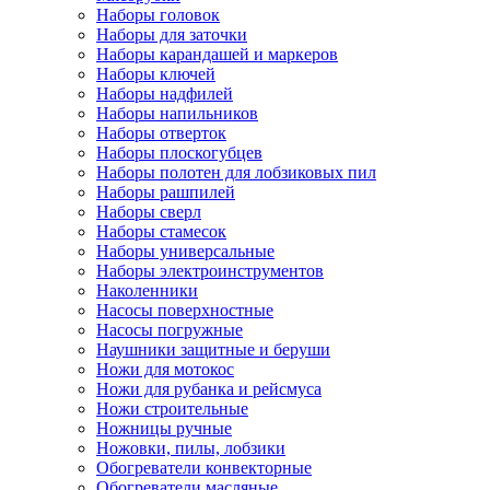
Наборы головок
Наборы для заточки
Наборы карандашей и маркеров
Наборы ключей
Наборы надфилей
Наборы напильников
Наборы отверток
Наборы плоскогубцев
Наборы полотен для лобзиковых пил
Наборы рашпилей
Наборы сверл
Наборы стамесок
Наборы универсальные
Наборы электроинструментов
Наколенники
Насосы поверхностные
Насосы погружные
Наушники защитные и беруши
Ножи для мотокос
Ножи для рубанка и рейсмуса
Ножи строительные
Ножницы ручные
Ножовки, пилы, лобзики
Обогреватели конвекторные
Обогреватели масляные