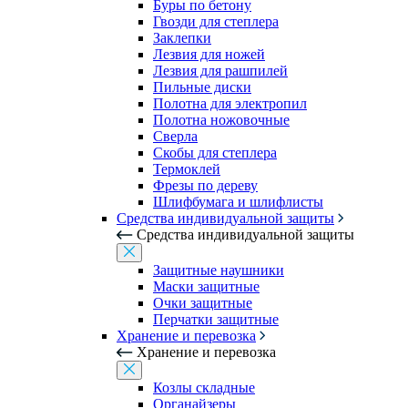
Буры по бетону
Гвозди для степлера
Заклепки
Лезвия для ножей
Лезвия для рашпилей
Пильные диски
Полотна для электропил
Полотна ножовочные
Сверла
Скобы для степлера
Термоклей
Фрезы по дереву
Шлифбумага и шлифлисты
Средства индивидуальной защиты
Средства индивидуальной защиты
Защитные наушники
Маски защитные
Очки защитные
Перчатки защитные
Хранение и перевозка
Хранение и перевозка
Козлы складные
Органайзеры