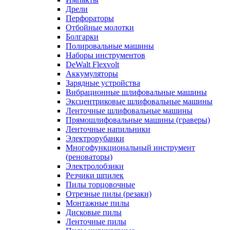
Дрели
Перфораторы
Отбойные молотки
Болгарки
Полировальные машины
Наборы инструментов
DeWalt Flexvolt
Аккумуляторы
Зарядные устройства
Вибрационные шлифовальные машины
Эксцентриковые шлифовальные машины
Ленточные шлифовальные машины
Прямошлифовальные машины (граверы)
Ленточные напильники
Электрорубанки
Многофункциональный инструмент
(реноваторы)
Электролобзики
Резчики шпилек
Пилы торцовочные
Отрезные пилы (резаки)
Монтажные пилы
Дисковые пилы
Ленточные пилы