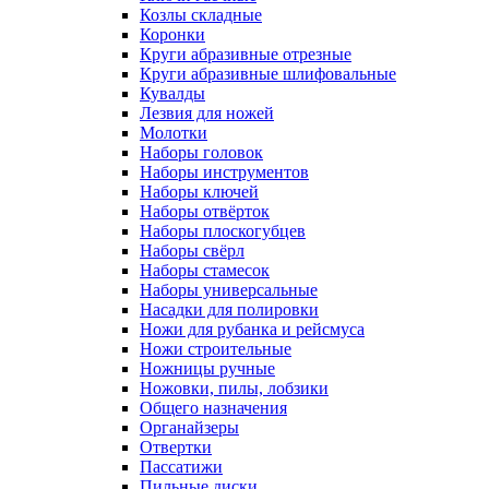
Козлы складные
Коронки
Круги абразивные отрезные
Круги абразивные шлифовальные
Кувалды
Лезвия для ножей
Молотки
Наборы головок
Наборы инструментов
Наборы ключей
Наборы отвёрток
Наборы плоскогубцев
Наборы свёрл
Наборы стамесок
Наборы универсальные
Насадки для полировки
Ножи для рубанка и рейсмуса
Ножи строительные
Ножницы ручные
Ножовки, пилы, лобзики
Общего назначения
Органайзеры
Отвертки
Пассатижи
Пильные диски