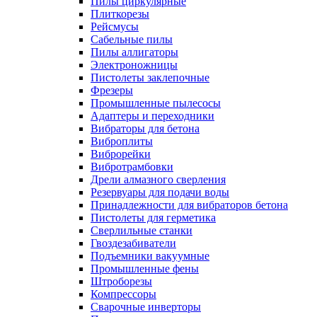
Пилы циркулярные
Плиткорезы
Рейсмусы
Сабельные пилы
Пилы аллигаторы
Электроножницы
Пистолеты заклепочные
Фрезеры
Промышленные пылесосы
Адаптеры и переходники
Вибраторы для бетона
Виброплиты
Виброрейки
Вибротрамбовки
Дрели алмазного сверления
Резервуары для подачи воды
Принадлежности для вибраторов бетона
Пистолеты для герметика
Сверлильные станки
Гвоздезабиватели
Подъемники вакуумные
Промышленные фены
Штроборезы
Компрессоры
Сварочные инверторы