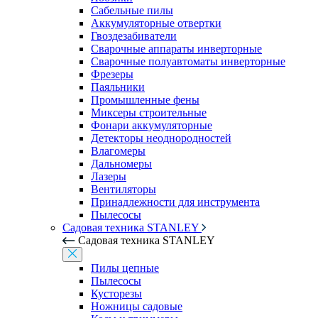
Сабельные пилы
Аккумуляторные отвертки
Гвоздезабиватели
Сварочные аппараты инверторные
Сварочные полуавтоматы инверторные
Фрезеры
Паяльники
Промышленные фены
Миксеры строительные
Фонари аккумуляторные
Детекторы неоднородностей
Влагомеры
Дальномеры
Лазеры
Вентиляторы
Принадлежности для инструмента
Пылесосы
Садовая техника STANLEY
Садовая техника STANLEY
Пилы цепные
Пылесосы
Кусторезы
Ножницы садовые