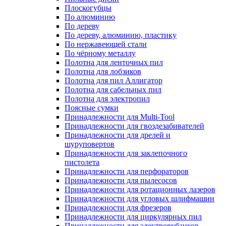
Плоскогубцы
По алюминию
По дереву
По дереву, алюминию, пластику
По нержавеющей стали
По чёрному металлу
Полотна для ленточных пил
Полотна для лобзиков
Полотна для пил Аллигатор
Полотна для сабельных пил
Полотна для электропил
Поясные сумки
Принадлежности для Multi-Tool
Принадлежности для гвоздезабивателей
Принадлежности для дрелей и
шуруповертов
Принадлежности для заклепочного
пистолета
Принадлежности для перфораторов
Принадлежности для пылесосов
Принадлежности для ротационных лазеров
Принадлежности для угловых шлифмашин
Принадлежности для фрезеров
Принадлежности для циркулярных пил
Принадлежности для электрорубанков