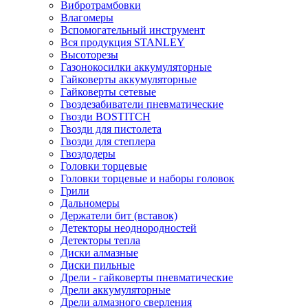
Вибротрамбовки
Влагомеры
Вспомогательный инструмент
Вся продукция STANLEY
Высоторезы
Газонокосилки аккумуляторные
Гайковерты аккумуляторные
Гайковерты сетевые
Гвоздезабиватели пневматические
Гвозди BOSTITCH
Гвозди для пистолета
Гвозди для степлера
Гвоздодеры
Головки торцевые
Головки торцевые и наборы головок
Грили
Дальномеры
Держатели бит (вставок)
Детекторы неоднородностей
Детекторы тепла
Диски алмазные
Диски пильные
Дрели - гайковерты пневматические
Дрели аккумуляторные
Дрели алмазного сверления