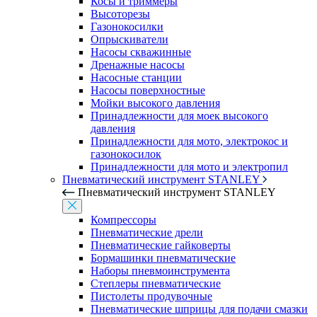
Косы и триммеры
Высоторезы
Газонокосилки
Опрыскиватели
Насосы скважинные
Дренажные насосы
Насосные станции
Насосы поверхностные
Мойки высокого давления
Принадлежности для моек высокого
давления
Принадлежности для мото, электрокос и
газонокосилок
Принадлежности для мото и электропил
Пневматический инструмент STANLEY
Пневматический инструмент STANLEY
Компрессоры
Пневматические дрели
Пневматические гайковерты
Бормашинки пневматические
Наборы пневмоинструмента
Степлеры пневматические
Пистолеты продувочные
Пневматические шприцы для подачи смазки