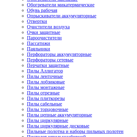
Обогреватели микатермические
Обувь рабочая
Опрыскиватели аккумуляторные
Отвертки
Очистители воздуха
Очки защитные
Пароочистители
Пассатижи
Паяльники
Перфораторы аккумуляторные
Перфораторы сетевые
Перчатки защитные
Пилы Аллигатор
Пилы ленточные
Пилы лобзиковые
Пилы монтажные
Пилы отрезные
Пилы плиткорезы
Пилы сабельные
Пилы торцовочные
Пилы цепные аккумуляторные
Пилы циркулярные
Пилы циркулярные дисковые
Пильные полотна и наборы пильных полотен
Пистолет шпилькозабивной