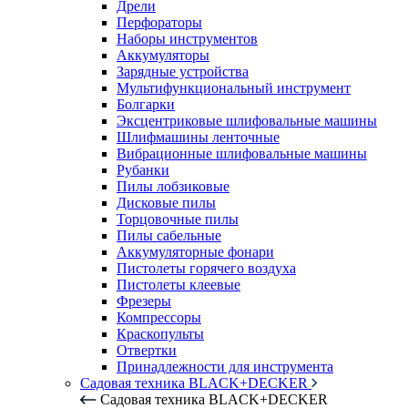
Дрели
Перфораторы
Наборы инструментов
Аккумуляторы
Зарядные устройства
Мультифункциональный инструмент
Болгарки
Эксцентриковые шлифовальные машины
Шлифмашины ленточные
Вибрационные шлифовальные машины
Рубанки
Пилы лобзиковые
Дисковые пилы
Торцовочные пилы
Пилы сабельные
Аккумуляторные фонари
Пистолеты горячего воздуха
Пистолеты клеевые
Фрезеры
Компрессоры
Краскопульты
Отвертки
Принадлежности для инструмента
Садовая техника BLACK+DECKER
Садовая техника BLACK+DECKER