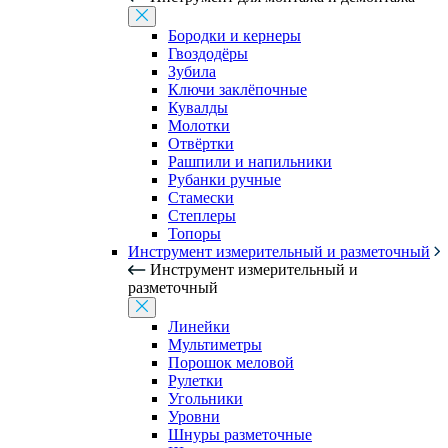
Бородки и кернеры
Гвоздодёры
Зубила
Ключи заклёпочные
Кувалды
Молотки
Отвёртки
Рашпили и напильники
Рубанки ручные
Стамески
Степлеры
Топоры
Инструмент измерительный и разметочный
Инструмент измерительный и
разметочный
Линейки
Мультиметры
Порошок меловой
Рулетки
Угольники
Уровни
Шнуры разметочные