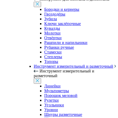
Бородки и кернеры
Гвоздодёры
Зубила
Ключи заклёпочные
Кувалды
Молотки
Отвёртки
Рашпили и напильники
Рубанки ручные
Стамески
Степлеры
Топоры
Инструмент измерительный и разметочный
Инструмент измерительный и
разметочный
Линейки
Мультиметры
Порошок меловой
Рулетки
Угольники
Уровни
Шнуры разметочные