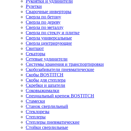
Рукоятки и удлинители
Рулетки
Сварочные инверторы
Сверла по бетону
Сверла по дереву
Сверла по металлу
Сверла по стеклу и плитке
Сверла универсальные
Сверла центрирующие
Свитшот
Секаторы
Сетевые удлинители
Системы хранения и транспортировки
Скобозабиватели пневматические
Скобы BOSTITCH
Скобы для степлера
Скребки и шпатели
Соковыжималки
Специальный крепеж BOSTITCH
Стамески
Станок сверлильный
Стеклорезы
Степлеры
Степлеры пневматические
Стойки сверлильные