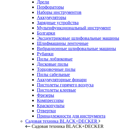
Дрели
Перфораторы
Наборы инструментов
Аккумуляторы
Зарядные устройства
Мультифункциональный инструмент
Болгарки
Эксцентриковые шлифовальные машины
Шлифмашины ленточные
Вибрационные шлифовальные машины
Рубанки
Пилы лобзиковые
Дисковые пилы
Торцовочные пилы
Пилы сабельные
Аккумуляторные фонари
Пистолеты горячего воздуха
Пистолеты клеевые
Фрезеры
Компрессоры
Краскопульты
Отвертки
Принадлежности для инструмента
Садовая техника BLACK+DECKER
Садовая техника BLACK+DECKER