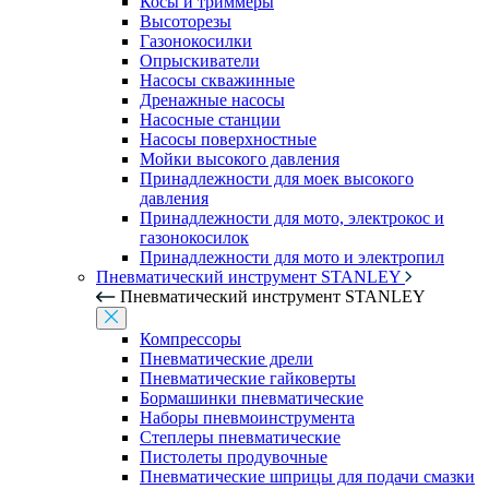
Косы и триммеры
Высоторезы
Газонокосилки
Опрыскиватели
Насосы скважинные
Дренажные насосы
Насосные станции
Насосы поверхностные
Мойки высокого давления
Принадлежности для моек высокого
давления
Принадлежности для мото, электрокос и
газонокосилок
Принадлежности для мото и электропил
Пневматический инструмент STANLEY
Пневматический инструмент STANLEY
Компрессоры
Пневматические дрели
Пневматические гайковерты
Бормашинки пневматические
Наборы пневмоинструмента
Степлеры пневматические
Пистолеты продувочные
Пневматические шприцы для подачи смазки