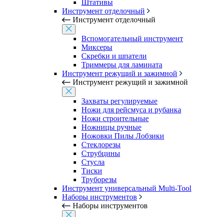
Штативы
Инструмент отделочный
Инструмент отделочный
Вспомогательный инструмент
Миксеры
Скребки и шпатели
Триммеры для ламината
Инструмент режущий и зажимной
Инструмент режущий и зажимной
Захваты регулируемые
Ножи для рейсмуса и рубанка
Ножи строительные
Ножницы ручные
Ножовки Пилы Лобзики
Стеклорезы
Струбцины
Стусла
Тиски
Труборезы
Инструмент универсальный Multi-Tool
Наборы инструментов
Наборы инструментов