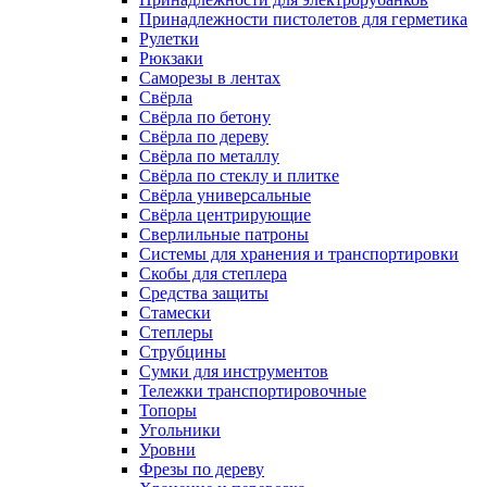
Принадлежности пистолетов для герметика
Рулетки
Рюкзаки
Саморезы в лентах
Свёрла
Свёрла по бетону
Свёрла по дереву
Свёрла по металлу
Свёрла по стеклу и плитке
Свёрла универсальные
Свёрла центрирующие
Сверлильные патроны
Системы для хранения и транспортировки
Скобы для степлера
Средства защиты
Стамески
Степлеры
Струбцины
Сумки для инструментов
Тележки транспортировочные
Топоры
Угольники
Уровни
Фрезы по дереву