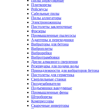
Пилы циркулярные
Плиткорезы
Рейсмусы
Сабельные пилы
Пилы аллигаторы
Электроножницы
Пистолеты заклепочные
Фрезеры
Промышленные пылесосы
Адаптеры и переходники
Вибраторы для бетона
Виброплиты
Виброрейки
Вибротрамбовки
Дрели алмазного сверления
Резервуары для подачи воды
Принадлежности для вибраторов бетона
Пистолеты для герметика
Сверлильные станки
Гвоздезабиватели
Подъемники вакуумные
Промышленные фены
Штроборезы
Компрессоры
Сварочные инверторы