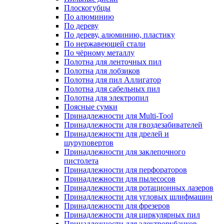
Плоскогубцы
По алюминию
По дереву
По дереву, алюминию, пластику
По нержавеющей стали
По чёрному металлу
Полотна для ленточных пил
Полотна для лобзиков
Полотна для пил Аллигатор
Полотна для сабельных пил
Полотна для электропил
Поясные сумки
Принадлежности для Multi-Tool
Принадлежности для гвоздезабивателей
Принадлежности для дрелей и
шуруповертов
Принадлежности для заклепочного
пистолета
Принадлежности для перфораторов
Принадлежности для пылесосов
Принадлежности для ротационных лазеров
Принадлежности для угловых шлифмашин
Принадлежности для фрезеров
Принадлежности для циркулярных пил
Принадлежности для электрорубанков