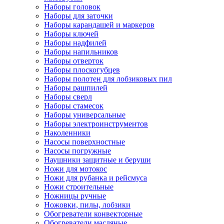
Наборы головок
Наборы для заточки
Наборы карандашей и маркеров
Наборы ключей
Наборы надфилей
Наборы напильников
Наборы отверток
Наборы плоскогубцев
Наборы полотен для лобзиковых пил
Наборы рашпилей
Наборы сверл
Наборы стамесок
Наборы универсальные
Наборы электроинструментов
Наколенники
Насосы поверхностные
Насосы погружные
Наушники защитные и беруши
Ножи для мотокос
Ножи для рубанка и рейсмуса
Ножи строительные
Ножницы ручные
Ножовки, пилы, лобзики
Обогреватели конвекторные
Обогреватели масляные