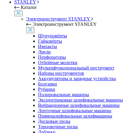
STANLEY
Каталог
Электроинструмент STANLEY
Электроинструмент STANLEY
Шуруповёрты
Гайковёрты
Импакты
Дрели
Перфораторы
Отбойные молотки
Мультифункциональный инструмент
Наборы инструментов
Аккумуляторы и зарядные устройства
Болгарки
Рубанки
Полировальные машины
Эксцентриковые шлифовальные машины
Вибрационные шлифовальные машины
Ленточные шлифовальные машины
Прямошлифовальные шлифмашины
Дисковые пилы
Торцовочные пилы
Лобзики