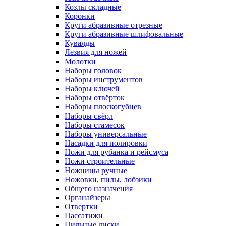
Козлы складные
Коронки
Круги абразивные отрезные
Круги абразивные шлифовальные
Кувалды
Лезвия для ножей
Молотки
Наборы головок
Наборы инструментов
Наборы ключей
Наборы отвёрток
Наборы плоскогубцев
Наборы свёрл
Наборы стамесок
Наборы универсальные
Насадки для полировки
Ножи для рубанка и рейсмуса
Ножи строительные
Ножницы ручные
Ножовки, пилы, лобзики
Общего назначения
Органайзеры
Отвертки
Пассатижи
Пильные диски