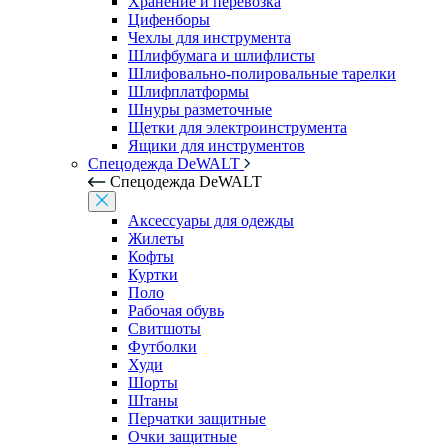
Хранение и перевозка
Цифенборы
Чехлы для инструмента
Шлифбумага и шлифлисты
Шлифовально-полировальные тарелки
Шлифплатформы
Шнуры разметочные
Щетки для электроинструмента
Ящики для инструментов
Спецодежда DeWALT
Спецодежда DeWALT
Аксессуары для одежды
Жилеты
Кофты
Куртки
Поло
Рабочая обувь
Свитшоты
Футболки
Худи
Шорты
Штаны
Перчатки защитные
Очки защитные