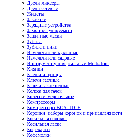
Дрели миксеры
Дрели сетевые
Жилеты
Заклепки
Зарядные устройства
Захват регулируемый
Защитные маски
Зубила
Зубила и пики
Измельчители кухонные
Измельчители садовые
Инструмент универсальный Multi-Tool
Киянки
Клещи и щипцы
Ключи гаечные
Ключи заклепочные
Колеса для тачек
Колесо измерительное
Компрессоры
Компрессоры BOSTITCH
Коронки, наборы коронок и принадлежности
Косильная головка
Косильная леска
Кофеварки
Кофемолки