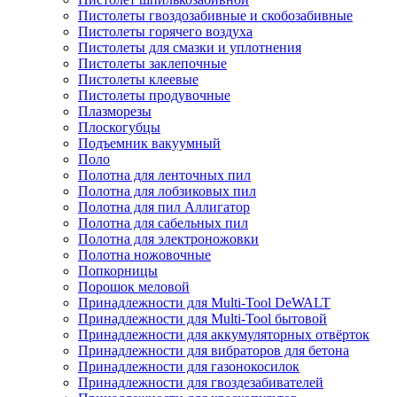
Пистолеты гвоздозабивные и скобозабивные
Пистолеты горячего воздуха
Пистолеты для смазки и уплотнения
Пистолеты заклепочные
Пистолеты клеевые
Пистолеты продувочные
Плазморезы
Плоскогубцы
Подъемник вакуумный
Поло
Полотна для ленточных пил
Полотна для лобзиковых пил
Полотна для пил Аллигатор
Полотна для сабельных пил
Полотна для электроножовки
Полотна ножовочные
Попкорницы
Порошок меловой
Принадлежности для Multi-Tool DeWALT
Принадлежности для Multi-Tool бытовой
Принадлежности для аккумуляторных отвёрток
Принадлежности для вибраторов для бетона
Принадлежности для газонокосилок
Принадлежности для гвоздезабивателей