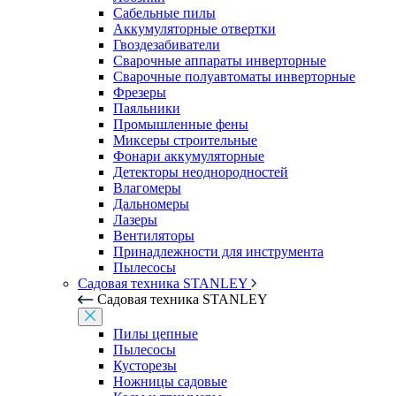
Сабельные пилы
Аккумуляторные отвертки
Гвоздезабиватели
Сварочные аппараты инверторные
Сварочные полуавтоматы инверторные
Фрезеры
Паяльники
Промышленные фены
Миксеры строительные
Фонари аккумуляторные
Детекторы неоднородностей
Влагомеры
Дальномеры
Лазеры
Вентиляторы
Принадлежности для инструмента
Пылесосы
Садовая техника STANLEY
Садовая техника STANLEY
Пилы цепные
Пылесосы
Кусторезы
Ножницы садовые