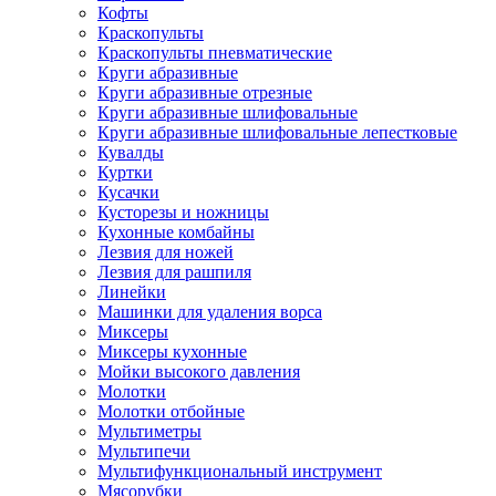
Кофты
Краскопульты
Краскопульты пневматические
Круги абразивные
Круги абразивные отрезные
Круги абразивные шлифовальные
Круги абразивные шлифовальные лепестковые
Кувалды
Куртки
Кусачки
Кусторезы и ножницы
Кухонные комбайны
Лезвия для ножей
Лезвия для рашпиля
Линейки
Машинки для удаления ворса
Миксеры
Миксеры кухонные
Мойки высокого давления
Молотки
Молотки отбойные
Мультиметры
Мультипечи
Мультифункциональный инструмент
Мясорубки