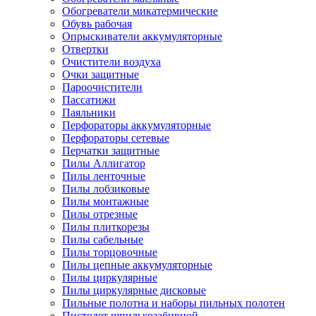
Обогреватели микатермические
Обувь рабочая
Опрыскиватели аккумуляторные
Отвертки
Очистители воздуха
Очки защитные
Пароочистители
Пассатижи
Паяльники
Перфораторы аккумуляторные
Перфораторы сетевые
Перчатки защитные
Пилы Аллигатор
Пилы ленточные
Пилы лобзиковые
Пилы монтажные
Пилы отрезные
Пилы плиткорезы
Пилы сабельные
Пилы торцовочные
Пилы цепные аккумуляторные
Пилы циркулярные
Пилы циркулярные дисковые
Пильные полотна и наборы пильных полотен
Пистолет шпилькозабивной