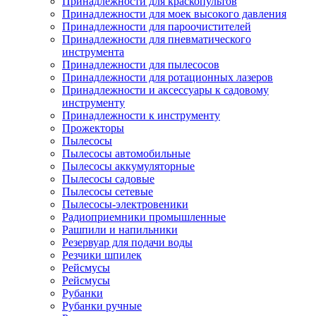
Принадлежности для краскопультов
Принадлежности для моек высокого давления
Принадлежности для пароочистителей
Принадлежности для пневматического
инструмента
Принадлежности для пылесосов
Принадлежности для ротационных лазеров
Принадлежности и аксессуары к садовому
инструменту
Принадлежности к инструменту
Прожекторы
Пылесосы
Пылесосы автомобильные
Пылесосы аккумуляторные
Пылесосы садовые
Пылесосы сетевые
Пылесосы-электровеники
Радиоприемники промышленные
Рашпили и напильники
Резервуар для подачи воды
Резчики шпилек
Рейсмусы
Рейсмусы
Рубанки
Рубанки ручные