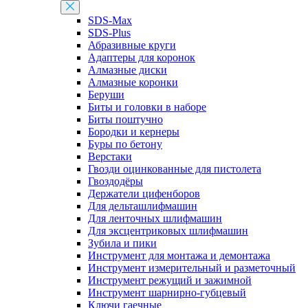
SDS-Max
SDS-Plus
Абразивные круги
Адаптеры для коронок
Алмазные диски
Алмазные коронки
Беруши
Биты и головки в наборе
Биты поштучно
Бородки и кернеры
Буры по бетону
Верстаки
Гвозди оцинкованные для пистолета
Гвоздодёры
Держатели цифенборов
Для дельташлифмашин
Для ленточных шлифмашин
Для эксцентриковых шлифмашин
Зубила и пики
Инструмент для монтажа и демонтажа
Инструмент измерительный и разметочный
Инструмент режущий и зажимной
Инструмент шарнирно-губцевый
Ключи гаечные