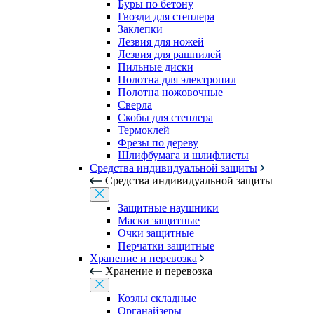
Буры по бетону
Гвозди для степлера
Заклепки
Лезвия для ножей
Лезвия для рашпилей
Пильные диски
Полотна для электропил
Полотна ножовочные
Сверла
Скобы для степлера
Термоклей
Фрезы по дереву
Шлифбумага и шлифлисты
Средства индивидуальной защиты
Средства индивидуальной защиты
Защитные наушники
Маски защитные
Очки защитные
Перчатки защитные
Хранение и перевозка
Хранение и перевозка
Козлы складные
Органайзеры