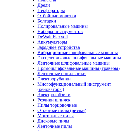
Дрели
Перфораторы
Отбойные молотки
Болгарки
Полировальные машины
Наборы инструментов
DeWalt Flexvolt
Аккумуляторы
Зарядные устройства
Вибрационные шлифовальные машины
Эксцентриковые шлифовальные машины
Ленточные шлифовальные машины
Прямошлифовальные машины (граверы)
Ленточные напильники
Электрорубанки
Многофункциональный инструмент
(реноваторы)
Электролобзики
Резчики шпилек
Пилы торцовочные
Отрезные пилы (резаки)
Монтажные пилы
Дисковые пилы
Ленточные пилы