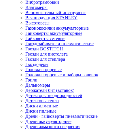
Вибротрамбовки
Влагомеры
Вспомогательный инструмент
Вся продукция STANLEY
Высоторезы
Газонокосилки аккумуляторные
Гайковерты аккумуляторные
Гайковерты сетевые
Гвоздезабиватели пневматические
Гвозди BOSTITCH
Гвозди для пистолета
Гвозди для степлера
Гвоздодеры
Головки торцевые
Головки торцевые и наборы головок
Грили
Дальномеры
Держатели бит (вставок)
Детекторы неоднородностей
Детекторы тепла
Диски алмазные
Диски пильные
Дрели - гайковерты пневматические
Дрели аккумуляторные
Дрели алмазного сверления