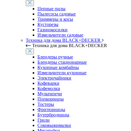
Цепные пилы
Пылесосы садовые
Триммеры и косы
Кусторезы
Газонокосилки
Измельчители садовые
Техника для дома BLACK+DECKER
Техника для дома BLACK+DECKER
Блендеры ручные
Блендеры стационарные
Кухонные комбайны
Измельчители кухонные
Электрочайники
Кофеварки
Кофемолки
Мультипечи
Попкорницы
Тостеры
Фритюрницы
Бутербродницы
Грили
Соковыжималки
Мясорубки