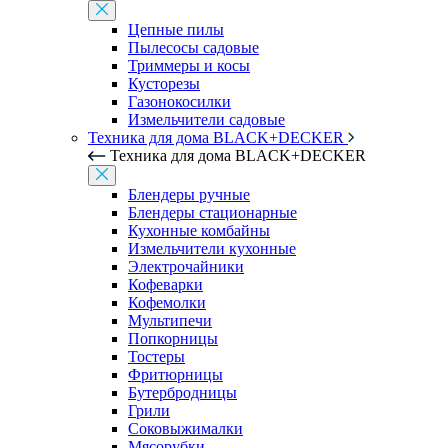
Цепные пилы
Пылесосы садовые
Триммеры и косы
Кусторезы
Газонокосилки
Измельчители садовые
Техника для дома BLACK+DECKER
Техника для дома BLACK+DECKER
Блендеры ручные
Блендеры стационарные
Кухонные комбайны
Измельчители кухонные
Электрочайники
Кофеварки
Кофемолки
Мультипечи
Попкорницы
Тостеры
Фритюрницы
Бутербродницы
Грили
Соковыжималки
Мясорубки