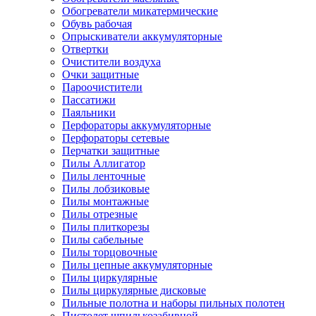
Обогреватели микатермические
Обувь рабочая
Опрыскиватели аккумуляторные
Отвертки
Очистители воздуха
Очки защитные
Пароочистители
Пассатижи
Паяльники
Перфораторы аккумуляторные
Перфораторы сетевые
Перчатки защитные
Пилы Аллигатор
Пилы ленточные
Пилы лобзиковые
Пилы монтажные
Пилы отрезные
Пилы плиткорезы
Пилы сабельные
Пилы торцовочные
Пилы цепные аккумуляторные
Пилы циркулярные
Пилы циркулярные дисковые
Пильные полотна и наборы пильных полотен
Пистолет шпилькозабивной