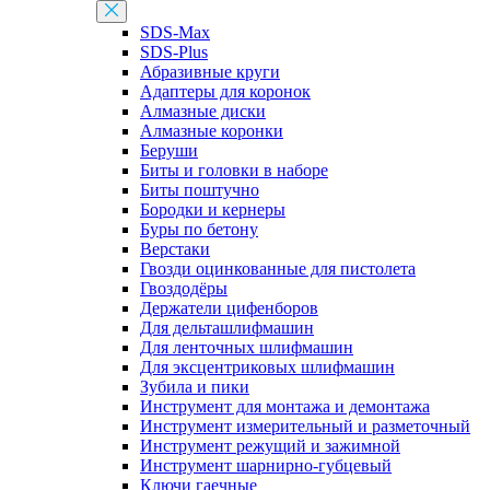
SDS-Max
SDS-Plus
Абразивные круги
Адаптеры для коронок
Алмазные диски
Алмазные коронки
Беруши
Биты и головки в наборе
Биты поштучно
Бородки и кернеры
Буры по бетону
Верстаки
Гвозди оцинкованные для пистолета
Гвоздодёры
Держатели цифенборов
Для дельташлифмашин
Для ленточных шлифмашин
Для эксцентриковых шлифмашин
Зубила и пики
Инструмент для монтажа и демонтажа
Инструмент измерительный и разметочный
Инструмент режущий и зажимной
Инструмент шарнирно-губцевый
Ключи гаечные