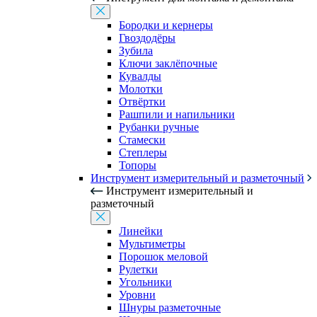
Бородки и кернеры
Гвоздодёры
Зубила
Ключи заклёпочные
Кувалды
Молотки
Отвёртки
Рашпили и напильники
Рубанки ручные
Стамески
Степлеры
Топоры
Инструмент измерительный и разметочный
Инструмент измерительный и
разметочный
Линейки
Мультиметры
Порошок меловой
Рулетки
Угольники
Уровни
Шнуры разметочные