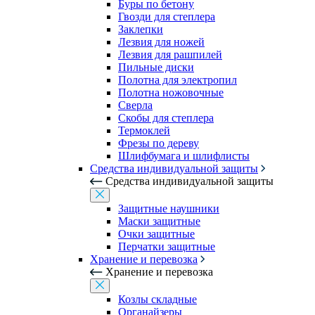
Буры по бетону
Гвозди для степлера
Заклепки
Лезвия для ножей
Лезвия для рашпилей
Пильные диски
Полотна для электропил
Полотна ножовочные
Сверла
Скобы для степлера
Термоклей
Фрезы по дереву
Шлифбумага и шлифлисты
Средства индивидуальной защиты
Средства индивидуальной защиты
Защитные наушники
Маски защитные
Очки защитные
Перчатки защитные
Хранение и перевозка
Хранение и перевозка
Козлы складные
Органайзеры