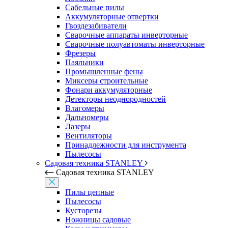
Сабельные пилы
Аккумуляторные отвертки
Гвоздезабиватели
Сварочные аппараты инверторные
Сварочные полуавтоматы инверторные
Фрезеры
Паяльники
Промышленные фены
Миксеры строительные
Фонари аккумуляторные
Детекторы неоднородностей
Влагомеры
Дальномеры
Лазеры
Вентиляторы
Принадлежности для инструмента
Пылесосы
Садовая техника STANLEY
Садовая техника STANLEY
Пилы цепные
Пылесосы
Кусторезы
Ножницы садовые