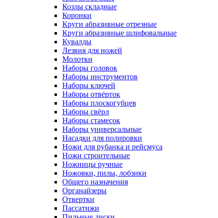
Козлы складные
Коронки
Круги абразивные отрезные
Круги абразивные шлифовальные
Кувалды
Лезвия для ножей
Молотки
Наборы головок
Наборы инструментов
Наборы ключей
Наборы отвёрток
Наборы плоскогубцев
Наборы свёрл
Наборы стамесок
Наборы универсальные
Насадки для полировки
Ножи для рубанка и рейсмуса
Ножи строительные
Ножницы ручные
Ножовки, пилы, лобзики
Общего назначения
Органайзеры
Отвертки
Пассатижи
Пильные диски