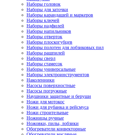
Наборы головок
Наборы для заточки
Наборы карандашей и маркеров
Наборы ключей
Наборы надфилей
Наборы напильников
Наборы отверток
Наборы плоскогубцев
Наборы полотен для лобзиковых пил
Наборы рашпилей
Наборы сверл
Наборы стамесок
Наборы универсальные
Наборы электроинструментов
Наколенники
Насосы поверхностные
Насосы погружные
Наушники защитные и беруши
Ножи для мотокос
Ножи для рубанка и рейсмуса
Ножи строительные
Ножницы ручные
Ножовки, пилы, лобзики
Обогреватели конвекторные
Обогреватели масляные