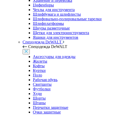
Хранение и перевозка
Цифенборы
Чехлы для инструмента
Шлифбумага и шлифлисты
Шлифовально-полировальные тарелки
Шлифплатформы
Шнуры разметочные
Щетки для электроинструмента
Ящики для инструментов
Спецодежда DeWALT
Спецодежда DeWALT
Аксессуары для одежды
Жилеты
Кофты
Куртки
Поло
Рабочая обувь
Свитшоты
Футболки
Худи
Шорты
Штаны
Перчатки защитные
Очки защитные