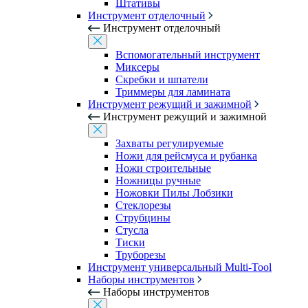
Штативы
Инструмент отделочный
Инструмент отделочный
Вспомогательный инструмент
Миксеры
Скребки и шпатели
Триммеры для ламината
Инструмент режущий и зажимной
Инструмент режущий и зажимной
Захваты регулируемые
Ножи для рейсмуса и рубанка
Ножи строительные
Ножницы ручные
Ножовки Пилы Лобзики
Стеклорезы
Струбцины
Стусла
Тиски
Труборезы
Инструмент универсальный Multi-Tool
Наборы инструментов
Наборы инструментов