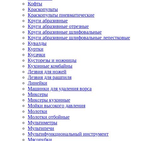
Кофты
Краскопульты
Краскопульты пневматические
Круги абразивные
Круги абразивные отрезные
Круги абразивные шлифовальные
Круги абразивные шлифовальные лепестковые
Кувалды
Куртки
Кусачки
Кусторезы и ножницы
Кухонные комбайны
Лезвия для ножей
Лезвия для рашпиля
Линейки
Машинки для удаления ворса
Миксеры
Миксеры кухонные
Мойки высокого давления
Молотки
Молотки отбойные
Мультиметры
Мультипечи
Мультифункциональный инструмент
Мясорубки