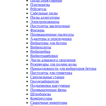
Пилы циркулярные
Плиткорезы
Рейсмусы
Сабельные пилы
Пилы аллигаторы
Электроножницы
Пистолеты заклепочные
Фрезеры
Промышленные пылесосы
Адаптеры и переходники
Вибраторы для бетона
Виброплиты
Виброрейки
Вибротрамбовки
Дрели алмазного сверления
Резервуары для подачи воды
Принадлежности для вибраторов бетона
Пистолеты для герметика
Сверлильные станки
Гвоздезабиватели
Подъемники вакуумные
Промышленные фены
Штроборезы
Компрессоры
Сварочные инверторы