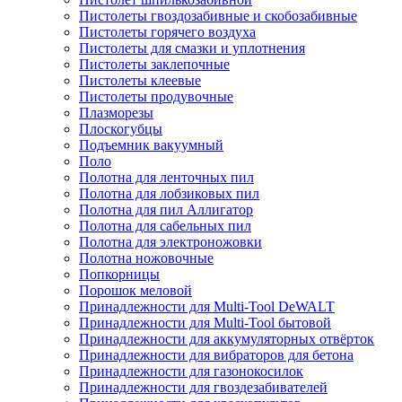
Пистолеты гвоздозабивные и скобозабивные
Пистолеты горячего воздуха
Пистолеты для смазки и уплотнения
Пистолеты заклепочные
Пистолеты клеевые
Пистолеты продувочные
Плазморезы
Плоскогубцы
Подъемник вакуумный
Поло
Полотна для ленточных пил
Полотна для лобзиковых пил
Полотна для пил Аллигатор
Полотна для сабельных пил
Полотна для электроножовки
Полотна ножовочные
Попкорницы
Порошок меловой
Принадлежности для Multi-Tool DeWALT
Принадлежности для Multi-Tool бытовой
Принадлежности для аккумуляторных отвёрток
Принадлежности для вибраторов для бетона
Принадлежности для газонокосилок
Принадлежности для гвоздезабивателей