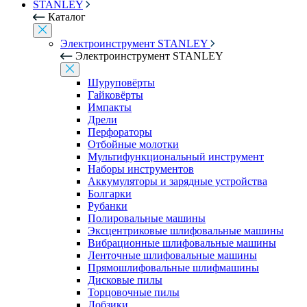
STANLEY
Каталог
Электроинструмент STANLEY
Электроинструмент STANLEY
Шуруповёрты
Гайковёрты
Импакты
Дрели
Перфораторы
Отбойные молотки
Мультифункциональный инструмент
Наборы инструментов
Аккумуляторы и зарядные устройства
Болгарки
Рубанки
Полировальные машины
Эксцентриковые шлифовальные машины
Вибрационные шлифовальные машины
Ленточные шлифовальные машины
Прямошлифовальные шлифмашины
Дисковые пилы
Торцовочные пилы
Лобзики