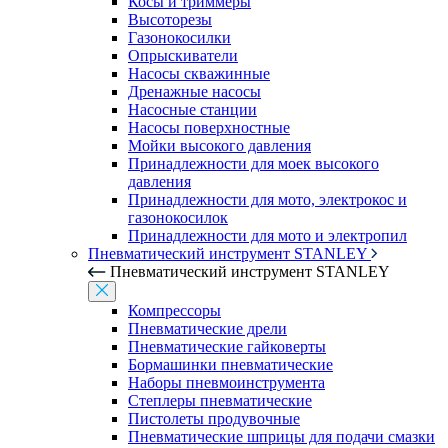
Косы и триммеры
Высоторезы
Газонокосилки
Опрыскиватели
Насосы скважинные
Дренажные насосы
Насосные станции
Насосы поверхностные
Мойки высокого давления
Принадлежности для моек высокого
давления
Принадлежности для мото, электрокос и
газонокосилок
Принадлежности для мото и электропил
Пневматический инструмент STANLEY
Пневматический инструмент STANLEY
Компрессоры
Пневматические дрели
Пневматические гайковерты
Бормашинки пневматические
Наборы пневмоинструмента
Степлеры пневматические
Пистолеты продувочные
Пневматические шприцы для подачи смазки