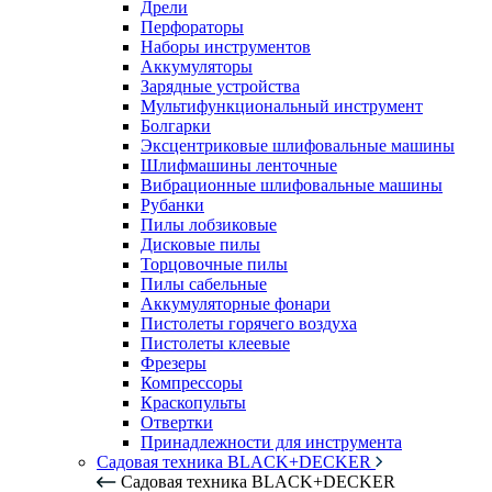
Дрели
Перфораторы
Наборы инструментов
Аккумуляторы
Зарядные устройства
Мультифункциональный инструмент
Болгарки
Эксцентриковые шлифовальные машины
Шлифмашины ленточные
Вибрационные шлифовальные машины
Рубанки
Пилы лобзиковые
Дисковые пилы
Торцовочные пилы
Пилы сабельные
Аккумуляторные фонари
Пистолеты горячего воздуха
Пистолеты клеевые
Фрезеры
Компрессоры
Краскопульты
Отвертки
Принадлежности для инструмента
Садовая техника BLACK+DECKER
Садовая техника BLACK+DECKER