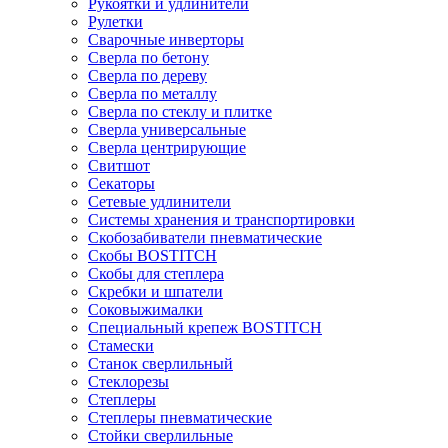
Рукоятки и удлинители
Рулетки
Сварочные инверторы
Сверла по бетону
Сверла по дереву
Сверла по металлу
Сверла по стеклу и плитке
Сверла универсальные
Сверла центрирующие
Свитшот
Секаторы
Сетевые удлинители
Системы хранения и транспортировки
Скобозабиватели пневматические
Скобы BOSTITCH
Скобы для степлера
Скребки и шпатели
Соковыжималки
Специальный крепеж BOSTITCH
Стамески
Станок сверлильный
Стеклорезы
Степлеры
Степлеры пневматические
Стойки сверлильные