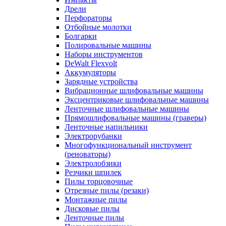
Дрели
Перфораторы
Отбойные молотки
Болгарки
Полировальные машины
Наборы инструментов
DeWalt Flexvolt
Аккумуляторы
Зарядные устройства
Вибрационные шлифовальные машины
Эксцентриковые шлифовальные машины
Ленточные шлифовальные машины
Прямошлифовальные машины (граверы)
Ленточные напильники
Электрорубанки
Многофункциональный инструмент
(реноваторы)
Электролобзики
Резчики шпилек
Пилы торцовочные
Отрезные пилы (резаки)
Монтажные пилы
Дисковые пилы
Ленточные пилы