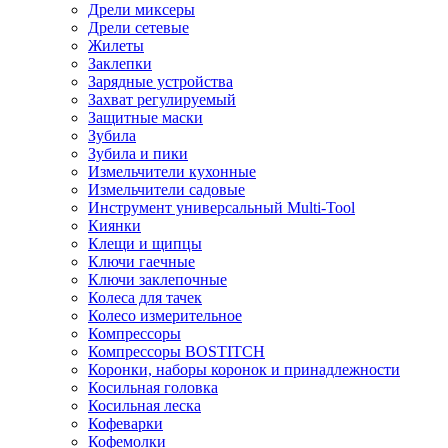
Дрели миксеры
Дрели сетевые
Жилеты
Заклепки
Зарядные устройства
Захват регулируемый
Защитные маски
Зубила
Зубила и пики
Измельчители кухонные
Измельчители садовые
Инструмент универсальный Multi-Tool
Киянки
Клещи и щипцы
Ключи гаечные
Ключи заклепочные
Колеса для тачек
Колесо измерительное
Компрессоры
Компрессоры BOSTITCH
Коронки, наборы коронок и принадлежности
Косильная головка
Косильная леска
Кофеварки
Кофемолки