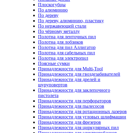
Плоскогубцы
По алюминию
По дереву
По дереву, алюминию, пластику
По нержавеющей стали
По чёрному металлу
Полотна для ленточных пил
Полотна для лобзиков
Полотна для пил Аллигатор
Полотна для сабельных пил
Полотна для электропил
Поясные сумки
Принадлежности для Multi-Tool
Принадлежности для гвоздезабивателей
Принадлежности для дрелей и
шуруповертов
Принадлежности для заклепочного
пистолета
Принадлежности для перфораторов
Принадлежности для пылесосов
Принадлежности для ротационных лазеров
Принадлежности для угловых шлифмашин
Принадлежности для фрезеров
Принадлежности для циркулярных пил
Принадлежности для электрорубанков