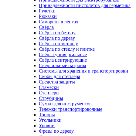
Принадлежности пистолетов для герметика
Рулетки
Рюкзаки
Саморезы в лентах
Свёрла
Свёрла по бетону
Свёрла по дереву
Свёрла по металлу
Свёрла по стеклу и плитке
Свёрла универсальные
Свёрла центрирующие
Сверлильные патроны
Системы для хранения и транспортировки
Скобы для степлера
Средства защиты
Стамески
Степлеры
Струбцины
Сумки для инструментов
Тележки транспортировочные
Топоры
Угольники
Уровни
Фрезы по дереву