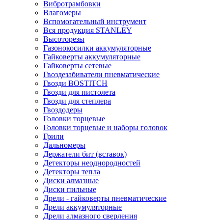
Вибротрамбовки
Влагомеры
Вспомогательный инструмент
Вся продукция STANLEY
Высоторезы
Газонокосилки аккумуляторные
Гайковерты аккумуляторные
Гайковерты сетевые
Гвоздезабиватели пневматические
Гвозди BOSTITCH
Гвозди для пистолета
Гвозди для степлера
Гвоздодеры
Головки торцевые
Головки торцевые и наборы головок
Грили
Дальномеры
Держатели бит (вставок)
Детекторы неоднородностей
Детекторы тепла
Диски алмазные
Диски пильные
Дрели - гайковерты пневматические
Дрели аккумуляторные
Дрели алмазного сверления