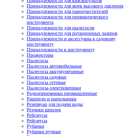
Принадлежности для краскопультов
Принадлежности для моек высокого давления
Принадлежности для пароочистителей
Принадлежности для пневматического
инструмента
Принадлежности для пылесосов
Принадлежности для ротационных лазеров
Принадлежности и аксессуары к садовому
инструменту
Принадлежности к инструменту
Прожекторы
Пылесосы
Пылесосы автомобильные
Пылесосы аккумуляторные
Пылесосы садовые
Пылесосы сетевые
Пылесосы-электровеники
Радиоприемники промышленные
Рашпили и напильники
Резервуар для подачи воды
Резчики шпилек
Рейсмусы
Рейсмусы
Рубанки
Рубанки ручные