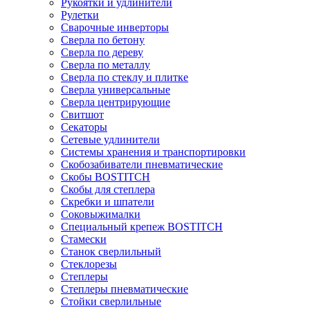
Рукоятки и удлинители
Рулетки
Сварочные инверторы
Сверла по бетону
Сверла по дереву
Сверла по металлу
Сверла по стеклу и плитке
Сверла универсальные
Сверла центрирующие
Свитшот
Секаторы
Сетевые удлинители
Системы хранения и транспортировки
Скобозабиватели пневматические
Скобы BOSTITCH
Скобы для степлера
Скребки и шпатели
Соковыжималки
Специальный крепеж BOSTITCH
Стамески
Станок сверлильный
Стеклорезы
Степлеры
Степлеры пневматические
Стойки сверлильные