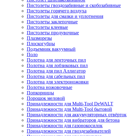
Пистолеты гвоздозабивные и скобозабивные
Пистолеты горячего воздуха
Пистолеты для смазки и уплотнения
Пистолеты заклепочные
Пистолеты клеевые
Пистолеты продувочные
Плазморезы
Плоскогубцы
Подъемник вакуумный
Поло
Полотна для ленточных пил
Полотна для лобзиковых пил
Полотна для пил Аллигатор
Полотна для сабельных пил
Полотна для электроножовки
Полотна ножовочные
Попкорницы
Порошок меловой
Принадлежности для Multi-Tool DeWALT
Принадлежности для Multi-Tool бытовой
Принадлежности для аккумуляторных отвёрток
Принадлежности для вибраторов для бетона
Принадлежности для газонокосилок
Принадлежности для гвоздезабивателей