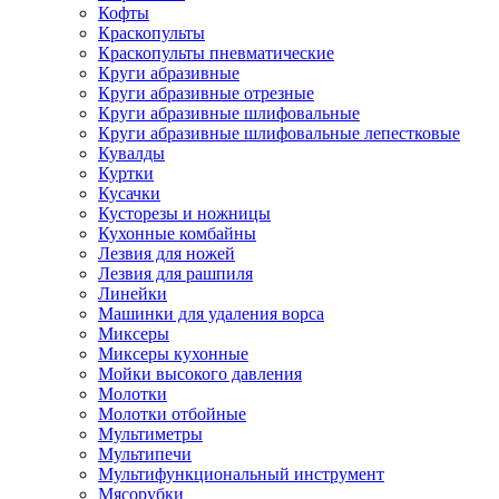
Кофты
Краскопульты
Краскопульты пневматические
Круги абразивные
Круги абразивные отрезные
Круги абразивные шлифовальные
Круги абразивные шлифовальные лепестковые
Кувалды
Куртки
Кусачки
Кусторезы и ножницы
Кухонные комбайны
Лезвия для ножей
Лезвия для рашпиля
Линейки
Машинки для удаления ворса
Миксеры
Миксеры кухонные
Мойки высокого давления
Молотки
Молотки отбойные
Мультиметры
Мультипечи
Мультифункциональный инструмент
Мясорубки