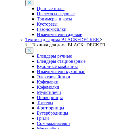
Цепные пилы
Пылесосы садовые
Триммеры и косы
Кусторезы
Газонокосилки
Измельчители садовые
Техника для дома BLACK+DECKER
Техника для дома BLACK+DECKER
Блендеры ручные
Блендеры стационарные
Кухонные комбайны
Измельчители кухонные
Электрочайники
Кофеварки
Кофемолки
Мультипечи
Попкорницы
Тостеры
Фритюрницы
Бутербродницы
Грили
Соковыжималки
Мясорубки