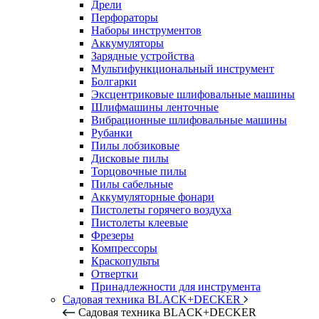
Дрели
Перфораторы
Наборы инструментов
Аккумуляторы
Зарядные устройства
Мультифункциональный инструмент
Болгарки
Эксцентриковые шлифовальные машины
Шлифмашины ленточные
Вибрационные шлифовальные машины
Рубанки
Пилы лобзиковые
Дисковые пилы
Торцовочные пилы
Пилы сабельные
Аккумуляторные фонари
Пистолеты горячего воздуха
Пистолеты клеевые
Фрезеры
Компрессоры
Краскопульты
Отвертки
Принадлежности для инструмента
Садовая техника BLACK+DECKER
Садовая техника BLACK+DECKER