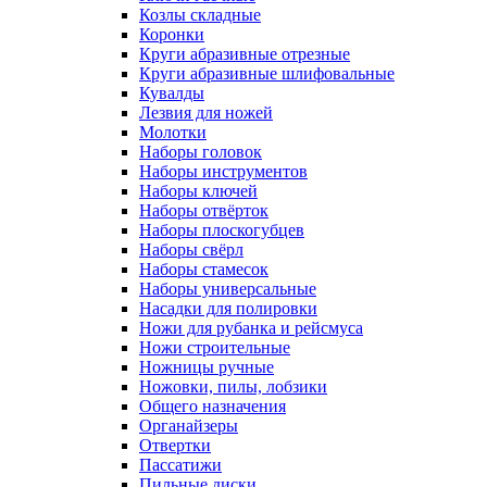
Козлы складные
Коронки
Круги абразивные отрезные
Круги абразивные шлифовальные
Кувалды
Лезвия для ножей
Молотки
Наборы головок
Наборы инструментов
Наборы ключей
Наборы отвёрток
Наборы плоскогубцев
Наборы свёрл
Наборы стамесок
Наборы универсальные
Насадки для полировки
Ножи для рубанка и рейсмуса
Ножи строительные
Ножницы ручные
Ножовки, пилы, лобзики
Общего назначения
Органайзеры
Отвертки
Пассатижи
Пильные диски