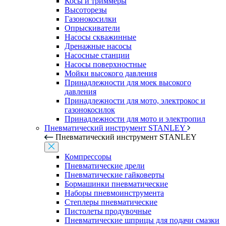
Косы и триммеры
Высоторезы
Газонокосилки
Опрыскиватели
Насосы скважинные
Дренажные насосы
Насосные станции
Насосы поверхностные
Мойки высокого давления
Принадлежности для моек высокого
давления
Принадлежности для мото, электрокос и
газонокосилок
Принадлежности для мото и электропил
Пневматический инструмент STANLEY
Пневматический инструмент STANLEY
Компрессоры
Пневматические дрели
Пневматические гайковерты
Бормашинки пневматические
Наборы пневмоинструмента
Степлеры пневматические
Пистолеты продувочные
Пневматические шприцы для подачи смазки