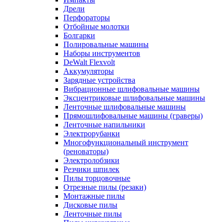
Дрели
Перфораторы
Отбойные молотки
Болгарки
Полировальные машины
Наборы инструментов
DeWalt Flexvolt
Аккумуляторы
Зарядные устройства
Вибрационные шлифовальные машины
Эксцентриковые шлифовальные машины
Ленточные шлифовальные машины
Прямошлифовальные машины (граверы)
Ленточные напильники
Электрорубанки
Многофункциональный инструмент
(реноваторы)
Электролобзики
Резчики шпилек
Пилы торцовочные
Отрезные пилы (резаки)
Монтажные пилы
Дисковые пилы
Ленточные пилы