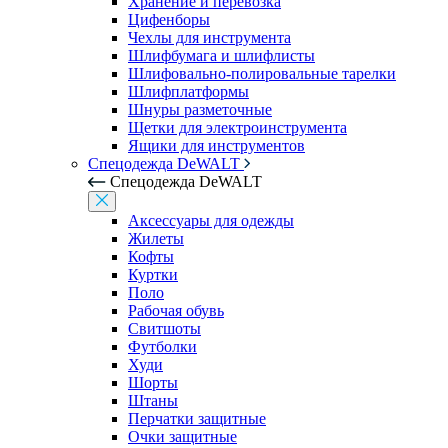
Хранение и перевозка
Цифенборы
Чехлы для инструмента
Шлифбумага и шлифлисты
Шлифовально-полировальные тарелки
Шлифплатформы
Шнуры разметочные
Щетки для электроинструмента
Ящики для инструментов
Спецодежда DeWALT
Спецодежда DeWALT
Аксессуары для одежды
Жилеты
Кофты
Куртки
Поло
Рабочая обувь
Свитшоты
Футболки
Худи
Шорты
Штаны
Перчатки защитные
Очки защитные