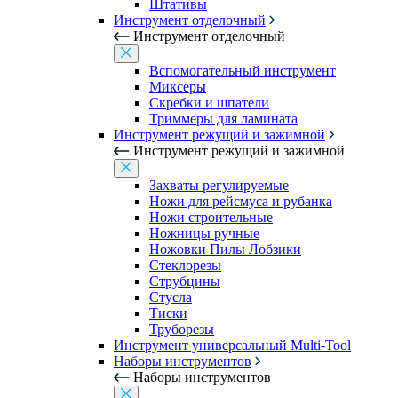
Штативы
Инструмент отделочный
Инструмент отделочный
Вспомогательный инструмент
Миксеры
Скребки и шпатели
Триммеры для ламината
Инструмент режущий и зажимной
Инструмент режущий и зажимной
Захваты регулируемые
Ножи для рейсмуса и рубанка
Ножи строительные
Ножницы ручные
Ножовки Пилы Лобзики
Стеклорезы
Струбцины
Стусла
Тиски
Труборезы
Инструмент универсальный Multi-Tool
Наборы инструментов
Наборы инструментов