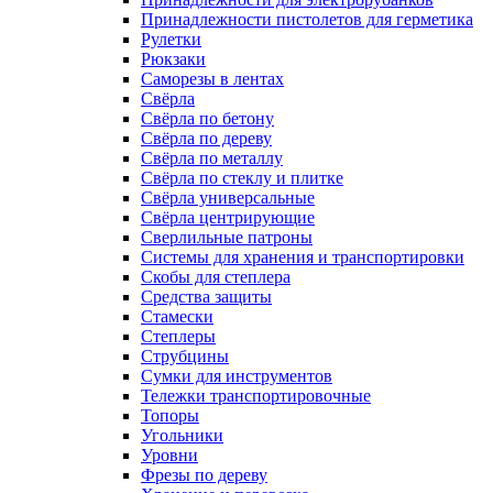
Принадлежности пистолетов для герметика
Рулетки
Рюкзаки
Саморезы в лентах
Свёрла
Свёрла по бетону
Свёрла по дереву
Свёрла по металлу
Свёрла по стеклу и плитке
Свёрла универсальные
Свёрла центрирующие
Сверлильные патроны
Системы для хранения и транспортировки
Скобы для степлера
Средства защиты
Стамески
Степлеры
Струбцины
Сумки для инструментов
Тележки транспортировочные
Топоры
Угольники
Уровни
Фрезы по дереву