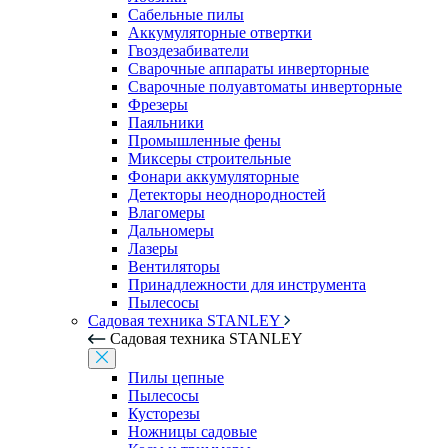
Сабельные пилы
Аккумуляторные отвертки
Гвоздезабиватели
Сварочные аппараты инверторные
Сварочные полуавтоматы инверторные
Фрезеры
Паяльники
Промышленные фены
Миксеры строительные
Фонари аккумуляторные
Детекторы неоднородностей
Влагомеры
Дальномеры
Лазеры
Вентиляторы
Принадлежности для инструмента
Пылесосы
Садовая техника STANLEY
Садовая техника STANLEY
Пилы цепные
Пылесосы
Кусторезы
Ножницы садовые