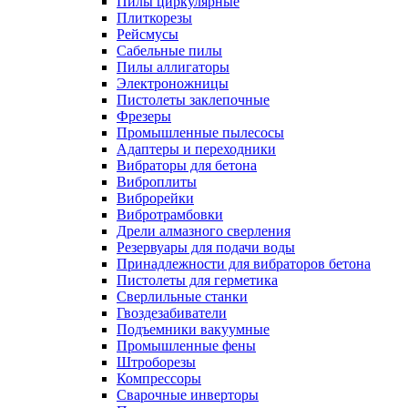
Пилы циркулярные
Плиткорезы
Рейсмусы
Сабельные пилы
Пилы аллигаторы
Электроножницы
Пистолеты заклепочные
Фрезеры
Промышленные пылесосы
Адаптеры и переходники
Вибраторы для бетона
Виброплиты
Виброрейки
Вибротрамбовки
Дрели алмазного сверления
Резервуары для подачи воды
Принадлежности для вибраторов бетона
Пистолеты для герметика
Сверлильные станки
Гвоздезабиватели
Подъемники вакуумные
Промышленные фены
Штроборезы
Компрессоры
Сварочные инверторы