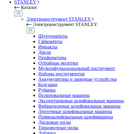
STANLEY
Каталог
Электроинструмент STANLEY
Электроинструмент STANLEY
Шуруповёрты
Гайковёрты
Импакты
Дрели
Перфораторы
Отбойные молотки
Мультифункциональный инструмент
Наборы инструментов
Аккумуляторы и зарядные устройства
Болгарки
Рубанки
Полировальные машины
Эксцентриковые шлифовальные машины
Вибрационные шлифовальные машины
Ленточные шлифовальные машины
Прямошлифовальные шлифмашины
Дисковые пилы
Торцовочные пилы
Лобзики