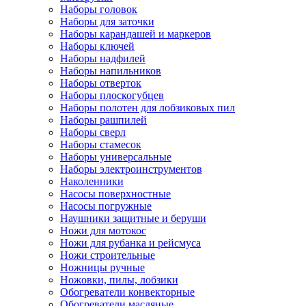
Наборы головок
Наборы для заточки
Наборы карандашей и маркеров
Наборы ключей
Наборы надфилей
Наборы напильников
Наборы отверток
Наборы плоскогубцев
Наборы полотен для лобзиковых пил
Наборы рашпилей
Наборы сверл
Наборы стамесок
Наборы универсальные
Наборы электроинструментов
Наколенники
Насосы поверхностные
Насосы погружные
Наушники защитные и беруши
Ножи для мотокос
Ножи для рубанка и рейсмуса
Ножи строительные
Ножницы ручные
Ножовки, пилы, лобзики
Обогреватели конвекторные
Обогреватели масляные