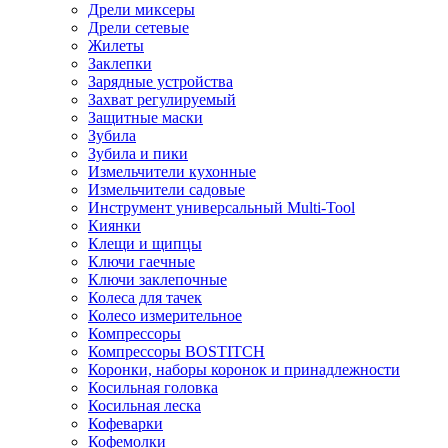
Дрели миксеры
Дрели сетевые
Жилеты
Заклепки
Зарядные устройства
Захват регулируемый
Защитные маски
Зубила
Зубила и пики
Измельчители кухонные
Измельчители садовые
Инструмент универсальный Multi-Tool
Киянки
Клещи и щипцы
Ключи гаечные
Ключи заклепочные
Колеса для тачек
Колесо измерительное
Компрессоры
Компрессоры BOSTITCH
Коронки, наборы коронок и принадлежности
Косильная головка
Косильная леска
Кофеварки
Кофемолки