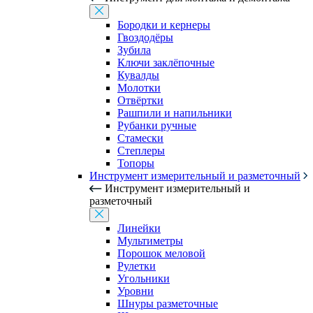
Бородки и кернеры
Гвоздодёры
Зубила
Ключи заклёпочные
Кувалды
Молотки
Отвёртки
Рашпили и напильники
Рубанки ручные
Стамески
Степлеры
Топоры
Инструмент измерительный и разметочный
Инструмент измерительный и
разметочный
Линейки
Мультиметры
Порошок меловой
Рулетки
Угольники
Уровни
Шнуры разметочные