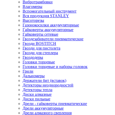
Вибротрамбовки
Влагомеры
Вспомогательный инструмент
Вся продукция STANLEY
Высоторезы
Газонокосилки аккумуляторные
Гайковерты аккумуляторные
Гайковерты сетевые
Гвоздезабиватели пневматические
Гвозди BOSTITCH
Гвозди для пистолета
Гвозди для степлера
Гвоздодеры
Головки торцевые
Головки торцевые и наборы головок
Грили
Дальномеры
Держатели бит (вставок)
Детекторы неоднородностей
Детекторы тепла
Диски алмазные
Диски пильные
Дрели - гайковерты пневматические
Дрели аккумуляторные
Дрели алмазного сверления