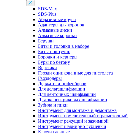
SDS-Max
SDS-Plus
Абразивные круги
Адаптеры для коронок
Алмазные диски
Алмазные коронки
Беруши
Биты и головки в наборе
Биты поштучно
Бородки и кернеры
Буры по бетону
Верстаки
Гвозди оцинкованные для пистолета
Гвоздодёры
Держатели цифенборов
Для дельташлифмашин
Для ленточных шлифмашин
Для эксцентриковых шлифмашин
Зубила и пики
Инструмент для монтажа и демонтажа
Инструмент измерительный и разметочный
Инструмент режущий и зажимной
Инструмент шарнирно-губцевый
Ключи гаечные