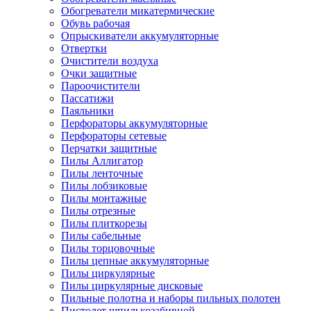
Обогреватели микатермические
Обувь рабочая
Опрыскиватели аккумуляторные
Отвертки
Очистители воздуха
Очки защитные
Пароочистители
Пассатижи
Паяльники
Перфораторы аккумуляторные
Перфораторы сетевые
Перчатки защитные
Пилы Аллигатор
Пилы ленточные
Пилы лобзиковые
Пилы монтажные
Пилы отрезные
Пилы плиткорезы
Пилы сабельные
Пилы торцовочные
Пилы цепные аккумуляторные
Пилы циркулярные
Пилы циркулярные дисковые
Пильные полотна и наборы пильных полотен
Пистолет шпилькозабивной