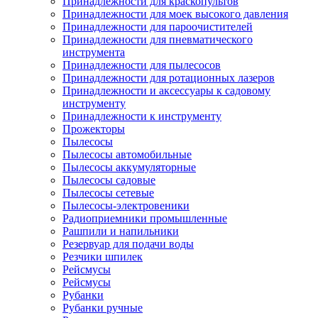
Принадлежности для краскопультов
Принадлежности для моек высокого давления
Принадлежности для пароочистителей
Принадлежности для пневматического
инструмента
Принадлежности для пылесосов
Принадлежности для ротационных лазеров
Принадлежности и аксессуары к садовому
инструменту
Принадлежности к инструменту
Прожекторы
Пылесосы
Пылесосы автомобильные
Пылесосы аккумуляторные
Пылесосы садовые
Пылесосы сетевые
Пылесосы-электровеники
Радиоприемники промышленные
Рашпили и напильники
Резервуар для подачи воды
Резчики шпилек
Рейсмусы
Рейсмусы
Рубанки
Рубанки ручные