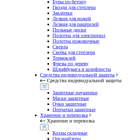
Буры по бетону
Гвозди для степлера
Заклепки
Лезвия для ножей
Лезвия для рашпилей
Пильные диски
Полотна для электропил
Полотна ножовочные
Сверла
Скобы для степлера
Термоклей
Фрезы по дереву
Шлифбумага и шлифлисты
Средства индивидуальной защиты
Средства индивидуальной защиты
Защитные наушники
Маски защитные
Очки защитные
Перчатки защитные
Хранение и перевозка
Хранение и перевозка
Козлы складные
Органайзеры