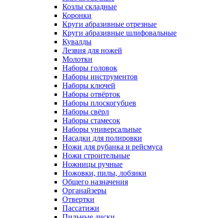
Козлы складные
Коронки
Круги абразивные отрезные
Круги абразивные шлифовальные
Кувалды
Лезвия для ножей
Молотки
Наборы головок
Наборы инструментов
Наборы ключей
Наборы отвёрток
Наборы плоскогубцев
Наборы свёрл
Наборы стамесок
Наборы универсальные
Насадки для полировки
Ножи для рубанка и рейсмуса
Ножи строительные
Ножницы ручные
Ножовки, пилы, лобзики
Общего назначения
Органайзеры
Отвертки
Пассатижи
Пильные диски