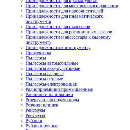
Принадлежности для краскопультов
Принадлежности для моек высокого давления
Принадлежности для пароочистителей
Принадлежности для пневматического
инструмента
Принадлежности для пылесосов
Принадлежности для ротационных лазеров
Принадлежности и аксессуары к садовому
инструменту
Принадлежности к инструменту
Прожекторы
Пылесосы
Пылесосы автомобильные
Пылесосы аккумуляторные
Пылесосы садовые
Пылесосы сетевые
Пылесосы-электровеники
Радиоприемники промышленные
Рашпили и напильники
Резервуар для подачи воды
Резчики шпилек
Рейсмусы
Рейсмусы
Рубанки
Рубанки ручные