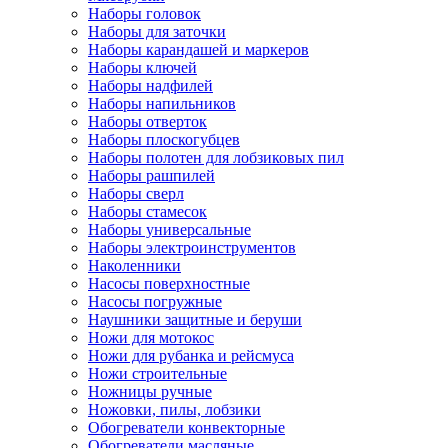
Наборы головок
Наборы для заточки
Наборы карандашей и маркеров
Наборы ключей
Наборы надфилей
Наборы напильников
Наборы отверток
Наборы плоскогубцев
Наборы полотен для лобзиковых пил
Наборы рашпилей
Наборы сверл
Наборы стамесок
Наборы универсальные
Наборы электроинструментов
Наколенники
Насосы поверхностные
Насосы погружные
Наушники защитные и беруши
Ножи для мотокос
Ножи для рубанка и рейсмуса
Ножи строительные
Ножницы ручные
Ножовки, пилы, лобзики
Обогреватели конвекторные
Обогреватели масляные