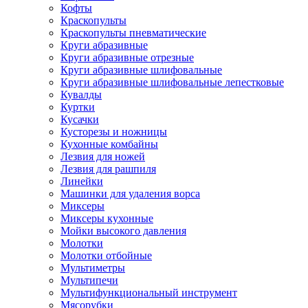
Кофты
Краскопульты
Краскопульты пневматические
Круги абразивные
Круги абразивные отрезные
Круги абразивные шлифовальные
Круги абразивные шлифовальные лепестковые
Кувалды
Куртки
Кусачки
Кусторезы и ножницы
Кухонные комбайны
Лезвия для ножей
Лезвия для рашпиля
Линейки
Машинки для удаления ворса
Миксеры
Миксеры кухонные
Мойки высокого давления
Молотки
Молотки отбойные
Мультиметры
Мультипечи
Мультифункциональный инструмент
Мясорубки