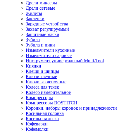
Дрели миксеры
Дрели сетевые
Жилеты
Заклепки
Зарядные устройства
Захват регулируемый
Защитные маски
Зубила
Зубила и пики
Измельчители кухонные
Измельчители садовые
Инструмент универсальный Multi-Tool
Киянки
Клещи и щипцы
Ключи гаечные
Ключи заклепочные
Колеса для тачек
Колесо измерительное
Компрессоры
Компрессоры BOSTITCH
Коронки, наборы коронок и принадлежности
Косильная головка
Косильная леска
Кофеварки
Кофемолки