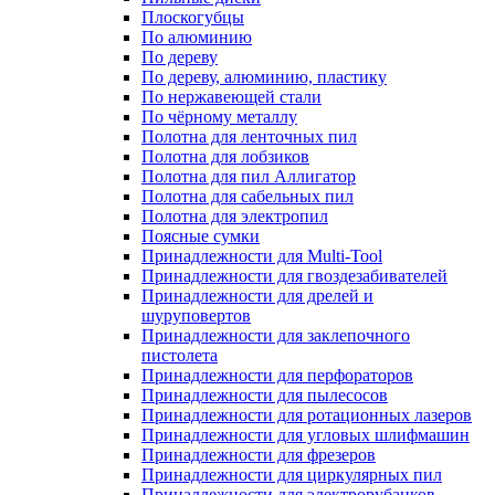
Плоскогубцы
По алюминию
По дереву
По дереву, алюминию, пластику
По нержавеющей стали
По чёрному металлу
Полотна для ленточных пил
Полотна для лобзиков
Полотна для пил Аллигатор
Полотна для сабельных пил
Полотна для электропил
Поясные сумки
Принадлежности для Multi-Tool
Принадлежности для гвоздезабивателей
Принадлежности для дрелей и
шуруповертов
Принадлежности для заклепочного
пистолета
Принадлежности для перфораторов
Принадлежности для пылесосов
Принадлежности для ротационных лазеров
Принадлежности для угловых шлифмашин
Принадлежности для фрезеров
Принадлежности для циркулярных пил
Принадлежности для электрорубанков