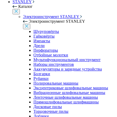
STANLEY
Каталог
Электроинструмент STANLEY
Электроинструмент STANLEY
Шуруповёрты
Гайковёрты
Импакты
Дрели
Перфораторы
Отбойные молотки
Мультифункциональный инструмент
Наборы инструментов
Аккумуляторы и зарядные устройства
Болгарки
Рубанки
Полировальные машины
Эксцентриковые шлифовальные машины
Вибрационные шлифовальные машины
Ленточные шлифовальные машины
Прямошлифовальные шлифмашины
Дисковые пилы
Торцовочные пилы
Лобзики