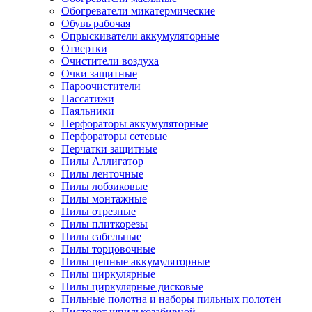
Обогреватели микатермические
Обувь рабочая
Опрыскиватели аккумуляторные
Отвертки
Очистители воздуха
Очки защитные
Пароочистители
Пассатижи
Паяльники
Перфораторы аккумуляторные
Перфораторы сетевые
Перчатки защитные
Пилы Аллигатор
Пилы ленточные
Пилы лобзиковые
Пилы монтажные
Пилы отрезные
Пилы плиткорезы
Пилы сабельные
Пилы торцовочные
Пилы цепные аккумуляторные
Пилы циркулярные
Пилы циркулярные дисковые
Пильные полотна и наборы пильных полотен
Пистолет шпилькозабивной