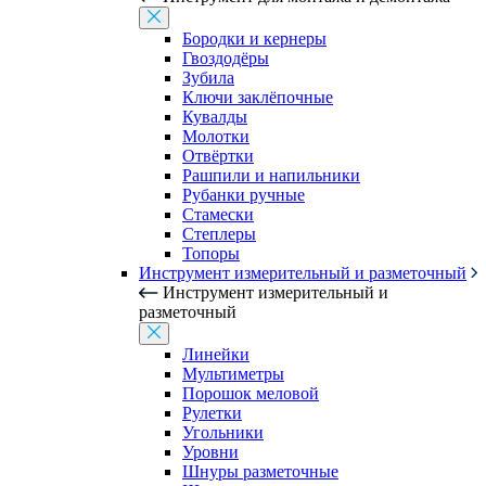
Бородки и кернеры
Гвоздодёры
Зубила
Ключи заклёпочные
Кувалды
Молотки
Отвёртки
Рашпили и напильники
Рубанки ручные
Стамески
Степлеры
Топоры
Инструмент измерительный и разметочный
Инструмент измерительный и
разметочный
Линейки
Мультиметры
Порошок меловой
Рулетки
Угольники
Уровни
Шнуры разметочные