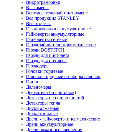
Вибротрамбовки
Влагомеры
Вспомогательный инструмент
Вся продукция STANLEY
Высоторезы
Газонокосилки аккумуляторные
Гайковерты аккумуляторные
Гайковерты сетевые
Гвоздезабиватели пневматические
Гвозди BOSTITCH
Гвозди для пистолета
Гвозди для степлера
Гвоздодеры
Головки торцевые
Головки торцевые и наборы головок
Грили
Дальномеры
Держатели бит (вставок)
Детекторы неоднородностей
Детекторы тепла
Диски алмазные
Диски пильные
Дрели - гайковерты пневматические
Дрели аккумуляторные
Дрели алмазного сверления