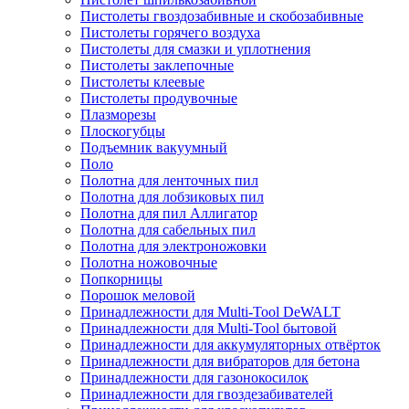
Пистолеты гвоздозабивные и скобозабивные
Пистолеты горячего воздуха
Пистолеты для смазки и уплотнения
Пистолеты заклепочные
Пистолеты клеевые
Пистолеты продувочные
Плазморезы
Плоскогубцы
Подъемник вакуумный
Поло
Полотна для ленточных пил
Полотна для лобзиковых пил
Полотна для пил Аллигатор
Полотна для сабельных пил
Полотна для электроножовки
Полотна ножовочные
Попкорницы
Порошок меловой
Принадлежности для Multi-Tool DeWALT
Принадлежности для Multi-Tool бытовой
Принадлежности для аккумуляторных отвёрток
Принадлежности для вибраторов для бетона
Принадлежности для газонокосилок
Принадлежности для гвоздезабивателей