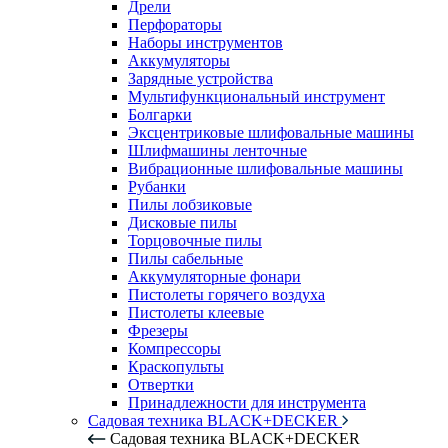
Дрели
Перфораторы
Наборы инструментов
Аккумуляторы
Зарядные устройства
Мультифункциональный инструмент
Болгарки
Эксцентриковые шлифовальные машины
Шлифмашины ленточные
Вибрационные шлифовальные машины
Рубанки
Пилы лобзиковые
Дисковые пилы
Торцовочные пилы
Пилы сабельные
Аккумуляторные фонари
Пистолеты горячего воздуха
Пистолеты клеевые
Фрезеры
Компрессоры
Краскопульты
Отвертки
Принадлежности для инструмента
Садовая техника BLACK+DECKER
Садовая техника BLACK+DECKER