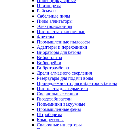
Пилы циркулярные
Плиткорезы
Рейсмусы
Сабельные пилы
Пилы аллигаторы
Электроножницы
Пистолеты заклепочные
Фрезеры
Промышленные пылесосы
Адаптеры и переходники
Вибраторы для бетона
Виброплиты
Виброрейки
Вибротрамбовки
Дрели алмазного сверления
Резервуары для подачи воды
Принадлежности для вибраторов бетона
Пистолеты для герметика
Сверлильные станки
Гвоздезабиватели
Подъемники вакуумные
Промышленные фены
Штроборезы
Компрессоры
Сварочные инверторы