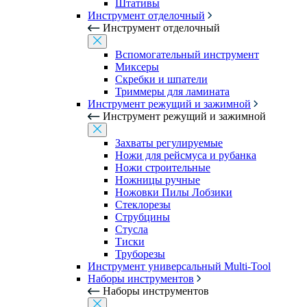
Штативы
Инструмент отделочный
Инструмент отделочный
Вспомогательный инструмент
Миксеры
Скребки и шпатели
Триммеры для ламината
Инструмент режущий и зажимной
Инструмент режущий и зажимной
Захваты регулируемые
Ножи для рейсмуса и рубанка
Ножи строительные
Ножницы ручные
Ножовки Пилы Лобзики
Стеклорезы
Струбцины
Стусла
Тиски
Труборезы
Инструмент универсальный Multi-Tool
Наборы инструментов
Наборы инструментов