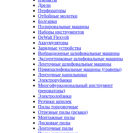
Дрели
Перфораторы
Отбойные молотки
Болгарки
Полировальные машины
Наборы инструментов
DeWalt Flexvolt
Аккумуляторы
Зарядные устройства
Вибрационные шлифовальные машины
Эксцентриковые шлифовальные машины
Ленточные шлифовальные машины
Прямошлифовальные машины (граверы)
Ленточные напильники
Электрорубанки
Многофункциональный инструмент
(реноваторы)
Электролобзики
Резчики шпилек
Пилы торцовочные
Отрезные пилы (резаки)
Монтажные пилы
Дисковые пилы
Ленточные пилы