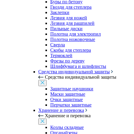
Буры по бетону
Гвозди для степлера
Заклепки
Лезвия для ножей
Лезвия для рашпилей
Пильные диски
Полотна для электропил
Полотна ножовочные
Сверла
Скобы для степлера
Термоклей
Фрезы по дереву
Шлифбумага и шлифлисты
Средства индивидуальной защиты
Средства индивидуальной защиты
Защитные наушники
Маски защитные
Очки защитные
Перчатки защитные
Хранение и перевозка
Хранение и перевозка
Козлы складные
Органайзеры