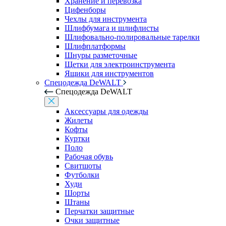
Хранение и перевозка
Цифенборы
Чехлы для инструмента
Шлифбумага и шлифлисты
Шлифовально-полировальные тарелки
Шлифплатформы
Шнуры разметочные
Щетки для электроинструмента
Ящики для инструментов
Спецодежда DeWALT
Спецодежда DeWALT
Аксессуары для одежды
Жилеты
Кофты
Куртки
Поло
Рабочая обувь
Свитшоты
Футболки
Худи
Шорты
Штаны
Перчатки защитные
Очки защитные