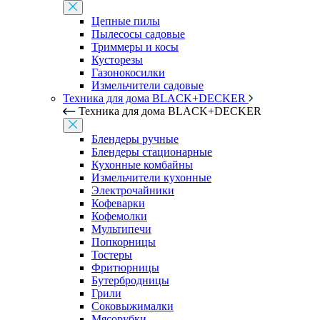
Цепные пилы
Пылесосы садовые
Триммеры и косы
Кусторезы
Газонокосилки
Измельчители садовые
Техника для дома BLACK+DECKER
Техника для дома BLACK+DECKER
Блендеры ручные
Блендеры стационарные
Кухонные комбайны
Измельчители кухонные
Электрочайники
Кофеварки
Кофемолки
Мультипечи
Попкорницы
Тостеры
Фритюрницы
Бутербродницы
Грили
Соковыжималки
Мясорубки