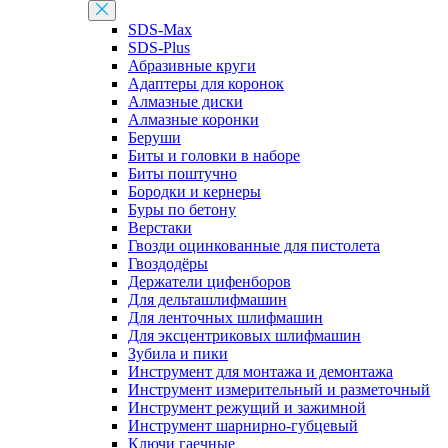
SDS-Max
SDS-Plus
Абразивные круги
Адаптеры для коронок
Алмазные диски
Алмазные коронки
Беруши
Биты и головки в наборе
Биты поштучно
Бородки и кернеры
Буры по бетону
Верстаки
Гвозди оцинкованные для пистолета
Гвоздодёры
Держатели цифенборов
Для дельташлифмашин
Для ленточных шлифмашин
Для эксцентриковых шлифмашин
Зубила и пики
Инструмент для монтажа и демонтажа
Инструмент измерительный и разметочный
Инструмент режущий и зажимной
Инструмент шарнирно-губцевый
Ключи гаечные