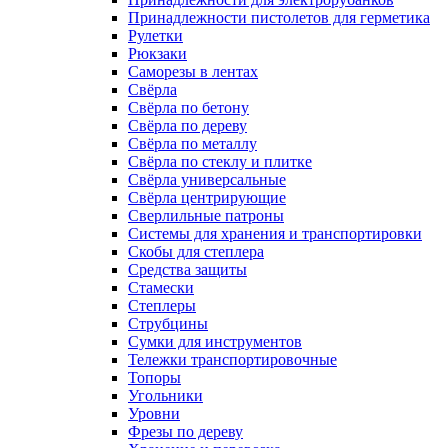
Принадлежности пистолетов для герметика
Рулетки
Рюкзаки
Саморезы в лентах
Свёрла
Свёрла по бетону
Свёрла по дереву
Свёрла по металлу
Свёрла по стеклу и плитке
Свёрла универсальные
Свёрла центрирующие
Сверлильные патроны
Системы для хранения и транспортировки
Скобы для степлера
Средства защиты
Стамески
Степлеры
Струбцины
Сумки для инструментов
Тележки транспортировочные
Топоры
Угольники
Уровни
Фрезы по дереву