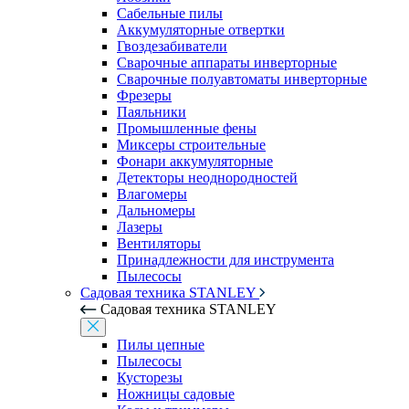
Сабельные пилы
Аккумуляторные отвертки
Гвоздезабиватели
Сварочные аппараты инверторные
Сварочные полуавтоматы инверторные
Фрезеры
Паяльники
Промышленные фены
Миксеры строительные
Фонари аккумуляторные
Детекторы неоднородностей
Влагомеры
Дальномеры
Лазеры
Вентиляторы
Принадлежности для инструмента
Пылесосы
Садовая техника STANLEY
Садовая техника STANLEY
Пилы цепные
Пылесосы
Кусторезы
Ножницы садовые