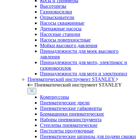
Косы и триммеры
Высоторезы
Газонокосилки
Опрыскиватели
Насосы скважинные
Дренажные насосы
Насосные станции
Насосы поверхностные
Мойки высокого давления
Принадлежности для моек высокого
давления
Принадлежности для мото, электрокос и
газонокосилок
Принадлежности для мото и электропил
Пневматический инструмент STANLEY
Пневматический инструмент STANLEY
Компрессоры
Пневматические дрели
Пневматические гайковерты
Бормашинки пневматические
Наборы пневмоинструмента
Степлеры пневматические
Пистолеты продувочные
Пневматические шприцы для подачи смазки