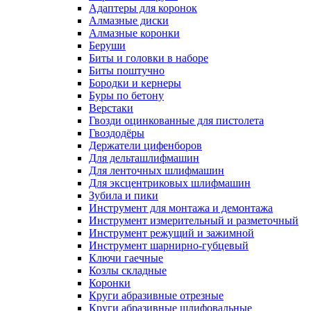
Адаптеры для коронок
Алмазные диски
Алмазные коронки
Беруши
Биты и головки в наборе
Биты поштучно
Бородки и кернеры
Буры по бетону
Верстаки
Гвозди оцинкованные для пистолета
Гвоздодёры
Держатели цифенборов
Для дельташлифмашин
Для ленточных шлифмашин
Для эксцентриковых шлифмашин
Зубила и пики
Инструмент для монтажа и демонтажа
Инструмент измерительный и разметочный
Инструмент режущий и зажимной
Инструмент шарнирно-губцевый
Ключи гаечные
Козлы складные
Коронки
Круги абразивные отрезные
Круги абразивные шлифовальные