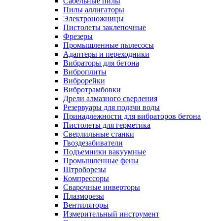
Сабельные пилы
Пилы аллигаторы
Электроножницы
Пистолеты заклепочные
Фрезеры
Промышленные пылесосы
Адаптеры и переходники
Вибраторы для бетона
Виброплиты
Виброрейки
Вибротрамбовки
Дрели алмазного сверления
Резервуары для подачи воды
Принадлежности для вибраторов бетона
Пистолеты для герметика
Сверлильные станки
Гвоздезабиватели
Подъемники вакуумные
Промышленные фены
Штроборезы
Компрессоры
Сварочные инверторы
Плазморезы
Вентиляторы
Измерительный инструмент