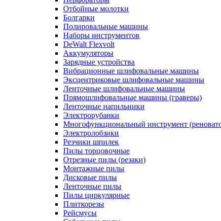
Отбойные молотки
Болгарки
Полировальные машины
Наборы инструментов
DeWalt Flexvolt
Аккумуляторы
Зарядные устройства
Вибрационные шлифовальные машины
Эксцентриковые шлифовальные машины
Ленточные шлифовальные машины
Прямошлифовальные машины (граверы)
Ленточные напильники
Электрорубанки
Многофункциональный инструмент (реноват
Электролобзики
Резчики шпилек
Пилы торцовочные
Отрезные пилы (резаки)
Монтажные пилы
Дисковые пилы
Ленточные пилы
Пилы циркулярные
Плиткорезы
Рейсмусы