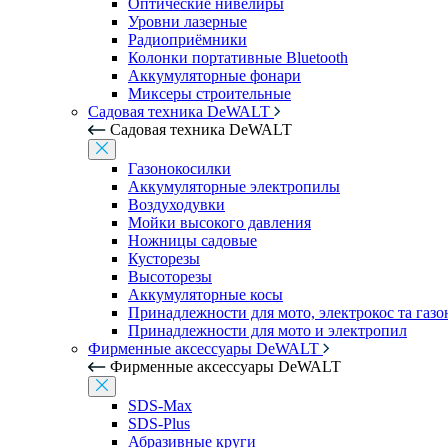
Оптические нивелиры
Уровни лазерные
Радиоприёмники
Колонки портативные Bluetooth
Аккумуляторные фонари
Миксеры строительные
Садовая техника DeWALT
Садовая техника DeWALT
Газонокосилки
Аккумуляторные электропилы
Воздуходувки
Мойки высокого давления
Ножницы садовые
Кусторезы
Высоторезы
Аккумуляторные косы
Принадлежности для мото, электрокос та газ
Принадлежности для мото и электропил
Фирменные аксессуары DeWALT
Фирменные аксессуары DeWALT
SDS-Max
SDS-Plus
Абразивные круги