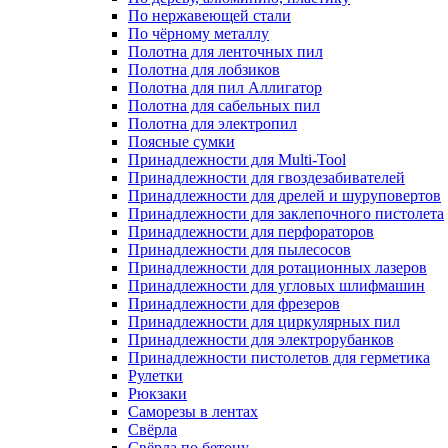
По нержавеющей стали
По чёрному металлу
Полотна для ленточных пил
Полотна для лобзиков
Полотна для пил Аллигатор
Полотна для сабельных пил
Полотна для электропил
Поясные сумки
Принадлежности для Multi-Tool
Принадлежности для гвоздезабивателей
Принадлежности для дрелей и шуруповертов
Принадлежности для заклепочного пистолета
Принадлежности для перфораторов
Принадлежности для пылесосов
Принадлежности для ротационных лазеров
Принадлежности для угловых шлифмашин
Принадлежности для фрезеров
Принадлежности для циркулярных пил
Принадлежности для электрорубанков
Принадлежности пистолетов для герметика
Рулетки
Рюкзаки
Саморезы в лентах
Свёрла
Свёрла по бетону