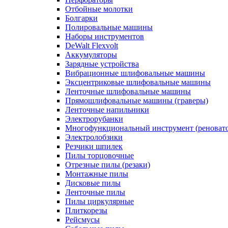
Отбойные молотки
Болгарки
Полировальные машины
Наборы инструментов
DeWalt Flexvolt
Аккумуляторы
Зарядные устройства
Вибрационные шлифовальные машины
Эксцентриковые шлифовальные машины
Ленточные шлифовальные машины
Прямошлифовальные машины (граверы)
Ленточные напильники
Электрорубанки
Многофункциональный инструмент (реноват
Электролобзики
Резчики шпилек
Пилы торцовочные
Отрезные пилы (резаки)
Монтажные пилы
Дисковые пилы
Ленточные пилы
Пилы циркулярные
Плиткорезы
Рейсмусы