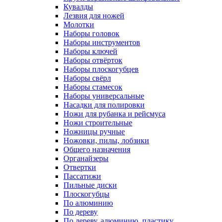
Кувалды
Лезвия для ножей
Молотки
Наборы головок
Наборы инструментов
Наборы ключей
Наборы отвёрток
Наборы плоскогубцев
Наборы свёрл
Наборы стамесок
Наборы универсальные
Насадки для полировки
Ножи для рубанка и рейсмуса
Ножи строительные
Ножницы ручные
Ножовки, пилы, лобзики
Общего назначения
Органайзеры
Отвертки
Пассатижи
Пильные диски
Плоскогубцы
По алюминию
По дереву
По дереву, алюминию, пластику