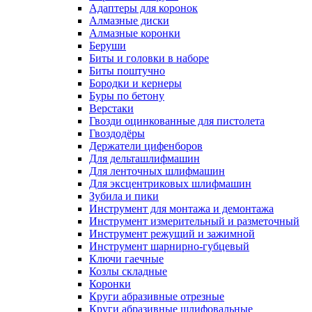
Адаптеры для коронок
Алмазные диски
Алмазные коронки
Беруши
Биты и головки в наборе
Биты поштучно
Бородки и кернеры
Буры по бетону
Верстаки
Гвозди оцинкованные для пистолета
Гвоздодёры
Держатели цифенборов
Для дельташлифмашин
Для ленточных шлифмашин
Для эксцентриковых шлифмашин
Зубила и пики
Инструмент для монтажа и демонтажа
Инструмент измерительный и разметочный
Инструмент режущий и зажимной
Инструмент шарнирно-губцевый
Ключи гаечные
Козлы складные
Коронки
Круги абразивные отрезные
Круги абразивные шлифовальные