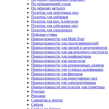
По нержавеющей стали
По чёрному металлу
Полотна для ленточных пил
Полотна для лобзиков
Полотна для пил Аллигатор
Полотна для сабельных пил
Полотна для электропил
Поясные сумки
Принадлежности для Multi-Tool
Принадлежности для гвоздезабивателей
Принадлежности для дрелей и шуруповертов
Принадлежности для заклепочного пистолета
Принадлежности для перфораторов
Принадлежности для пылесосов
Принадлежности для ротационных лазеров
Принадлежности для угловых шлифмашин
Принадлежности для фрезеров
Принадлежности для циркулярных пил
Принадлежности для электрорубанков
Принадлежности пистолетов для герметика
Рулетки
Рюкзаки
Саморезы в лентах
Свёрла
Свёрла по бетону