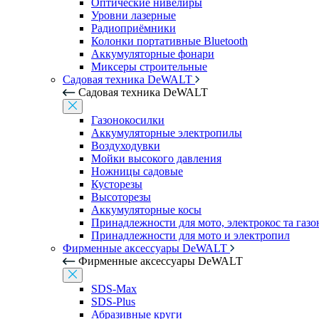
Оптические нивелиры
Уровни лазерные
Радиоприёмники
Колонки портативные Bluetooth
Аккумуляторные фонари
Миксеры строительные
Садовая техника DeWALT
Садовая техника DeWALT
Газонокосилки
Аккумуляторные электропилы
Воздуходувки
Мойки высокого давления
Ножницы садовые
Кусторезы
Высоторезы
Аккумуляторные косы
Принадлежности для мото, электрокос та газ
Принадлежности для мото и электропил
Фирменные аксессуары DeWALT
Фирменные аксессуары DeWALT
SDS-Max
SDS-Plus
Абразивные круги