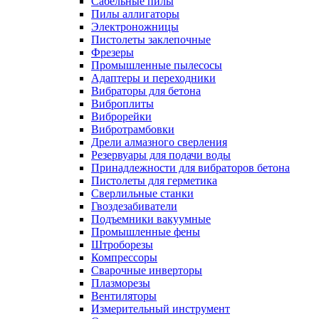
Сабельные пилы
Пилы аллигаторы
Электроножницы
Пистолеты заклепочные
Фрезеры
Промышленные пылесосы
Адаптеры и переходники
Вибраторы для бетона
Виброплиты
Виброрейки
Вибротрамбовки
Дрели алмазного сверления
Резервуары для подачи воды
Принадлежности для вибраторов бетона
Пистолеты для герметика
Сверлильные станки
Гвоздезабиватели
Подъемники вакуумные
Промышленные фены
Штроборезы
Компрессоры
Сварочные инверторы
Плазморезы
Вентиляторы
Измерительный инструмент