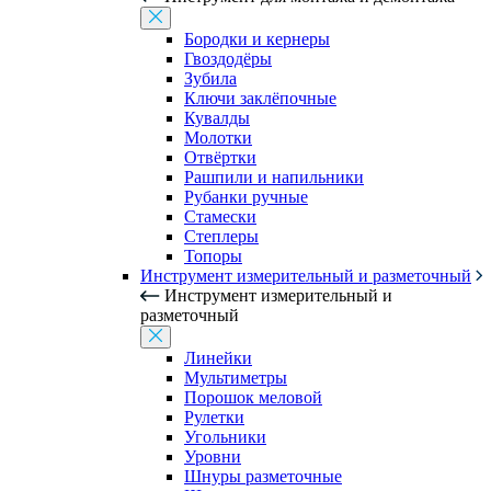
Бородки и кернеры
Гвоздодёры
Зубила
Ключи заклёпочные
Кувалды
Молотки
Отвёртки
Рашпили и напильники
Рубанки ручные
Стамески
Степлеры
Топоры
Инструмент измерительный и разметочный
Инструмент измерительный и
разметочный
Линейки
Мультиметры
Порошок меловой
Рулетки
Угольники
Уровни
Шнуры разметочные