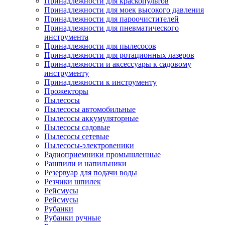
Принадлежности для краскопультов
Принадлежности для моек высокого давления
Принадлежности для пароочистителей
Принадлежности для пневматического
инструмента
Принадлежности для пылесосов
Принадлежности для ротационных лазеров
Принадлежности и аксессуары к садовому
инструменту
Принадлежности к инструменту
Прожекторы
Пылесосы
Пылесосы автомобильные
Пылесосы аккумуляторные
Пылесосы садовые
Пылесосы сетевые
Пылесосы-электровеники
Радиоприемники промышленные
Рашпили и напильники
Резервуар для подачи воды
Резчики шпилек
Рейсмусы
Рейсмусы
Рубанки
Рубанки ручные