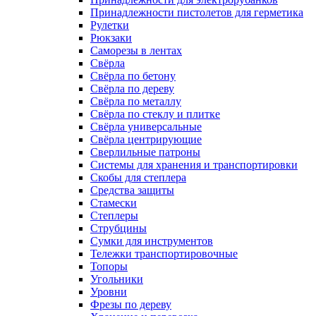
Принадлежности пистолетов для герметика
Рулетки
Рюкзаки
Саморезы в лентах
Свёрла
Свёрла по бетону
Свёрла по дереву
Свёрла по металлу
Свёрла по стеклу и плитке
Свёрла универсальные
Свёрла центрирующие
Сверлильные патроны
Системы для хранения и транспортировки
Скобы для степлера
Средства защиты
Стамески
Степлеры
Струбцины
Сумки для инструментов
Тележки транспортировочные
Топоры
Угольники
Уровни
Фрезы по дереву