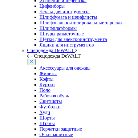
Хранение и перевозка
Цифенборы
Чехлы для инструмента
Шлифбумага и шлифлисты
Шлифовально-полировальные тарелки
Шлифплатформы
Шнуры разметочные
Щетки для электроинструмента
Ящики для инструментов
Спецодежда DeWALT
Спецодежда DeWALT
Аксессуары для одежды
Жилеты
Кофты
Куртки
Поло
Рабочая обувь
Свитшоты
Футболки
Худи
Шорты
Штаны
Перчатки защитные
Очки защитные