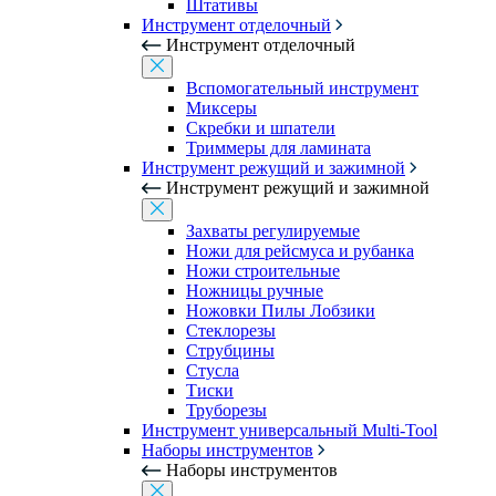
Штативы
Инструмент отделочный
Инструмент отделочный
Вспомогательный инструмент
Миксеры
Скребки и шпатели
Триммеры для ламината
Инструмент режущий и зажимной
Инструмент режущий и зажимной
Захваты регулируемые
Ножи для рейсмуса и рубанка
Ножи строительные
Ножницы ручные
Ножовки Пилы Лобзики
Стеклорезы
Струбцины
Стусла
Тиски
Труборезы
Инструмент универсальный Multi-Tool
Наборы инструментов
Наборы инструментов