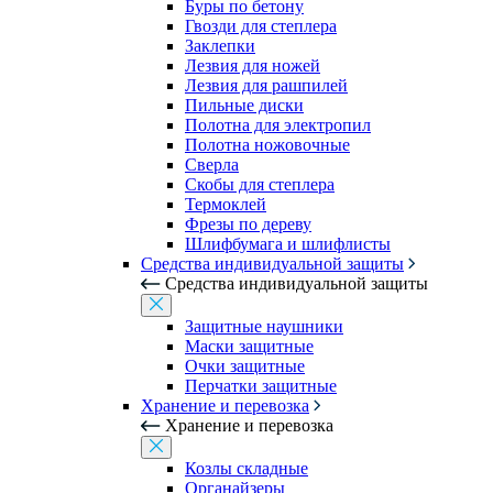
Буры по бетону
Гвозди для степлера
Заклепки
Лезвия для ножей
Лезвия для рашпилей
Пильные диски
Полотна для электропил
Полотна ножовочные
Сверла
Скобы для степлера
Термоклей
Фрезы по дереву
Шлифбумага и шлифлисты
Средства индивидуальной защиты
Средства индивидуальной защиты
Защитные наушники
Маски защитные
Очки защитные
Перчатки защитные
Хранение и перевозка
Хранение и перевозка
Козлы складные
Органайзеры