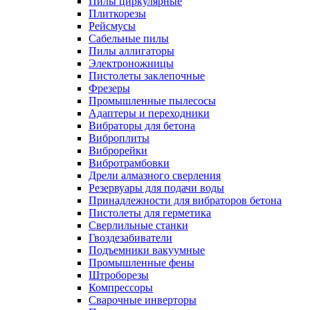
Пилы циркулярные
Плиткорезы
Рейсмусы
Сабельные пилы
Пилы аллигаторы
Электроножницы
Пистолеты заклепочные
Фрезеры
Промышленные пылесосы
Адаптеры и переходники
Вибраторы для бетона
Виброплиты
Виброрейки
Вибротрамбовки
Дрели алмазного сверления
Резервуары для подачи воды
Принадлежности для вибраторов бетона
Пистолеты для герметика
Сверлильные станки
Гвоздезабиватели
Подъемники вакуумные
Промышленные фены
Штроборезы
Компрессоры
Сварочные инверторы