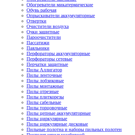
Обогреватели микатермические
Обувь рабочая
Опрыскиватели аккумуляторные
Отвертки
Очистители воздуха
Очки защитные
Пароочистители
Пассатижи
Паяльники
Перфораторы аккумуляторные
Перфораторы сетевые
Перчатки защитные
Пилы Аллигатор
Пилы ленточные
Пилы лобзиковые
Пилы монтажные
Пилы отрезные
Пилы плиткорезы
Пилы сабельные
Пилы торцовочные
Пилы цепные аккумуляторные
Пилы циркулярные
Пилы циркулярные дисковые
Пильные полотна и наборы пильных полотен
Пистолет шпилькозабивной