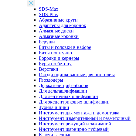
SDS-Max
SDS-Plus
Абразивные круги
Адаптеры для коронок
Алмазные диски
Алмазные коронки
Беруши
Биты и головки в наборе
Биты поштучно
Бородки и кернеры
Буры по бетону
Верстаки
Гвозди оцинкованные для пистолета
Гвоздодёры
Держатели цифенборов
Для дельташлифмашин
Для ленточных шлифмашин
Для эксцентриковых шлифмашин
Зубила и пики
Инструмент для монтажа и демонтажа
Инструмент измерительный и разметочный
Инструмент режущий и зажимной
Инструмент шарнирно-губцевый
Ключи гаечные