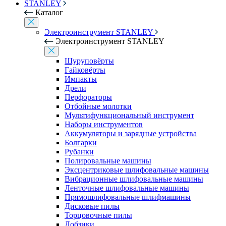
STANLEY
Каталог
Электроинструмент STANLEY
Электроинструмент STANLEY
Шуруповёрты
Гайковёрты
Импакты
Дрели
Перфораторы
Отбойные молотки
Мультифункциональный инструмент
Наборы инструментов
Аккумуляторы и зарядные устройства
Болгарки
Рубанки
Полировальные машины
Эксцентриковые шлифовальные машины
Вибрационные шлифовальные машины
Ленточные шлифовальные машины
Прямошлифовальные шлифмашины
Дисковые пилы
Торцовочные пилы
Лобзики