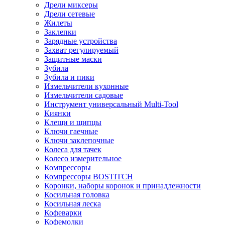
Дрели миксеры
Дрели сетевые
Жилеты
Заклепки
Зарядные устройства
Захват регулируемый
Защитные маски
Зубила
Зубила и пики
Измельчители кухонные
Измельчители садовые
Инструмент универсальный Multi-Tool
Киянки
Клещи и щипцы
Ключи гаечные
Ключи заклепочные
Колеса для тачек
Колесо измерительное
Компрессоры
Компрессоры BOSTITCH
Коронки, наборы коронок и принадлежности
Косильная головка
Косильная леска
Кофеварки
Кофемолки