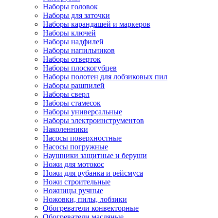
Наборы головок
Наборы для заточки
Наборы карандашей и маркеров
Наборы ключей
Наборы надфилей
Наборы напильников
Наборы отверток
Наборы плоскогубцев
Наборы полотен для лобзиковых пил
Наборы рашпилей
Наборы сверл
Наборы стамесок
Наборы универсальные
Наборы электроинструментов
Наколенники
Насосы поверхностные
Насосы погружные
Наушники защитные и беруши
Ножи для мотокос
Ножи для рубанка и рейсмуса
Ножи строительные
Ножницы ручные
Ножовки, пилы, лобзики
Обогреватели конвекторные
Обогреватели масляные