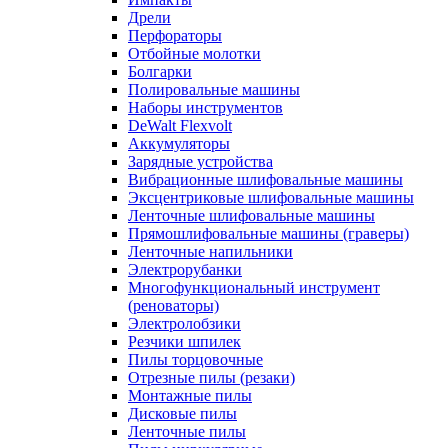
Дрели
Перфораторы
Отбойные молотки
Болгарки
Полировальные машины
Наборы инструментов
DeWalt Flexvolt
Аккумуляторы
Зарядные устройства
Вибрационные шлифовальные машины
Эксцентриковые шлифовальные машины
Ленточные шлифовальные машины
Прямошлифовальные машины (граверы)
Ленточные напильники
Электрорубанки
Многофункциональный инструмент
(реноваторы)
Электролобзики
Резчики шпилек
Пилы торцовочные
Отрезные пилы (резаки)
Монтажные пилы
Дисковые пилы
Ленточные пилы