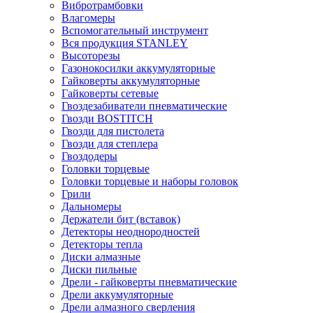
Вибротрамбовки
Влагомеры
Вспомогательный инструмент
Вся продукция STANLEY
Высоторезы
Газонокосилки аккумуляторные
Гайковерты аккумуляторные
Гайковерты сетевые
Гвоздезабиватели пневматические
Гвозди BOSTITCH
Гвозди для пистолета
Гвозди для степлера
Гвоздодеры
Головки торцевые
Головки торцевые и наборы головок
Грили
Дальномеры
Держатели бит (вставок)
Детекторы неоднородностей
Детекторы тепла
Диски алмазные
Диски пильные
Дрели - гайковерты пневматические
Дрели аккумуляторные
Дрели алмазного сверления