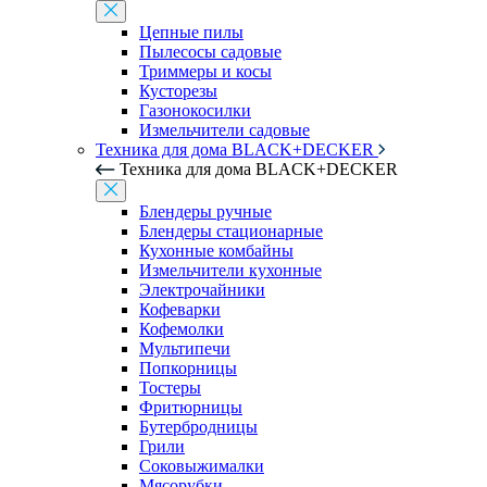
Цепные пилы
Пылесосы садовые
Триммеры и косы
Кусторезы
Газонокосилки
Измельчители садовые
Техника для дома BLACK+DECKER
Техника для дома BLACK+DECKER
Блендеры ручные
Блендеры стационарные
Кухонные комбайны
Измельчители кухонные
Электрочайники
Кофеварки
Кофемолки
Мультипечи
Попкорницы
Тостеры
Фритюрницы
Бутербродницы
Грили
Соковыжималки
Мясорубки