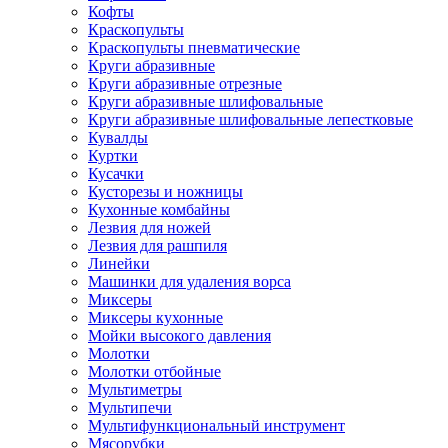
Кофты
Краскопульты
Краскопульты пневматические
Круги абразивные
Круги абразивные отрезные
Круги абразивные шлифовальные
Круги абразивные шлифовальные лепестковые
Кувалды
Куртки
Кусачки
Кусторезы и ножницы
Кухонные комбайны
Лезвия для ножей
Лезвия для рашпиля
Линейки
Машинки для удаления ворса
Миксеры
Миксеры кухонные
Мойки высокого давления
Молотки
Молотки отбойные
Мультиметры
Мультипечи
Мультифункциональный инструмент
Мясорубки