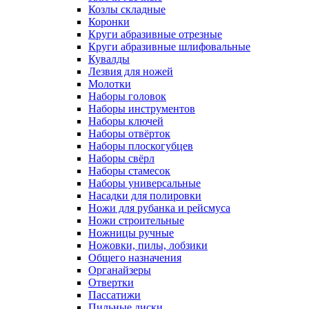
Козлы складные
Коронки
Круги абразивные отрезные
Круги абразивные шлифовальные
Кувалды
Лезвия для ножей
Молотки
Наборы головок
Наборы инструментов
Наборы ключей
Наборы отвёрток
Наборы плоскогубцев
Наборы свёрл
Наборы стамесок
Наборы универсальные
Насадки для полировки
Ножи для рубанка и рейсмуса
Ножи строительные
Ножницы ручные
Ножовки, пилы, лобзики
Общего назначения
Органайзеры
Отвертки
Пассатижи
Пильные диски