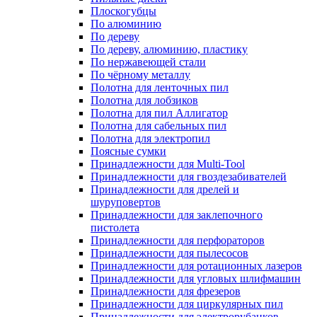
Плоскогубцы
По алюминию
По дереву
По дереву, алюминию, пластику
По нержавеющей стали
По чёрному металлу
Полотна для ленточных пил
Полотна для лобзиков
Полотна для пил Аллигатор
Полотна для сабельных пил
Полотна для электропил
Поясные сумки
Принадлежности для Multi-Tool
Принадлежности для гвоздезабивателей
Принадлежности для дрелей и
шуруповертов
Принадлежности для заклепочного
пистолета
Принадлежности для перфораторов
Принадлежности для пылесосов
Принадлежности для ротационных лазеров
Принадлежности для угловых шлифмашин
Принадлежности для фрезеров
Принадлежности для циркулярных пил
Принадлежности для электрорубанков