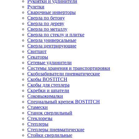
Рукоятки и удлинители
Рулетки
Сварочные инверторы
Сверла по бетону
Сверла по дереву
Сверла по металлу
Сверла по стеклу и плитке
Сверла универсальные
Сверла центрирующие
Свитшот
Секаторы
Сетевые удлинители
Системы хранения и транспортировки
Скобозабиватели пневматические
Скобы BOSTITCH
Скобы для степлера
Скребки и шпатели
Соковыжималки
Специальный крепеж BOSTITCH
Стамески
Станок сверлильный
Стеклорезы
Степлеры
Степлеры пневматические
Стойки сверлильные