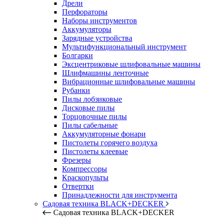
Дрели
Перфораторы
Наборы инструментов
Аккумуляторы
Зарядные устройства
Мультифункциональный инструмент
Болгарки
Эксцентриковые шлифовальные машины
Шлифмашины ленточные
Вибрационные шлифовальные машины
Рубанки
Пилы лобзиковые
Дисковые пилы
Торцовочные пилы
Пилы сабельные
Аккумуляторные фонари
Пистолеты горячего воздуха
Пистолеты клеевые
Фрезеры
Компрессоры
Краскопульты
Отвертки
Принадлежности для инструмента
Садовая техника BLACK+DECKER
Садовая техника BLACK+DECKER