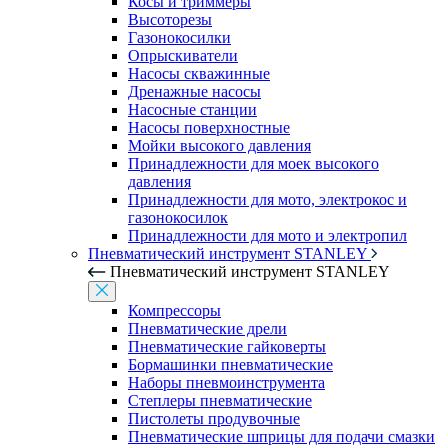
Косы и триммеры
Высоторезы
Газонокосилки
Опрыскиватели
Насосы скважинные
Дренажные насосы
Насосные станции
Насосы поверхностные
Мойки высокого давления
Принадлежности для моек высокого
давления
Принадлежности для мото, электрокос и
газонокосилок
Принадлежности для мото и электропил
Пневматический инструмент STANLEY
Пневматический инструмент STANLEY
Компрессоры
Пневматические дрели
Пневматические гайковерты
Бормашинки пневматические
Наборы пневмоинструмента
Степлеры пневматические
Пистолеты продувочные
Пневматические шприцы для подачи смазки