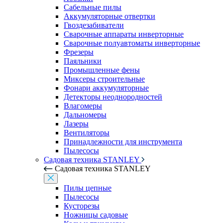
Сабельные пилы
Аккумуляторные отвертки
Гвоздезабиватели
Сварочные аппараты инверторные
Сварочные полуавтоматы инверторные
Фрезеры
Паяльники
Промышленные фены
Миксеры строительные
Фонари аккумуляторные
Детекторы неоднородностей
Влагомеры
Дальномеры
Лазеры
Вентиляторы
Принадлежности для инструмента
Пылесосы
Садовая техника STANLEY
Садовая техника STANLEY
Пилы цепные
Пылесосы
Кусторезы
Ножницы садовые