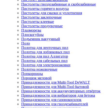
Пистолеты гвоздозабивные и скобозабивные
Пистолеты горячего воздуха
Пистолеты для смазки и уплотнения
Пистолеты заклепочные
Пистолеты клеевые
Пистолеты продувочные
Плазморезы
Плоскогубцы
Подъемник вакуумный
Поло
Полотна для ленточных пил
Полотна для лобзиковых пил
Полотна для пил Аллигатор
Полотна для сабельных пил
Полотна для электроножовки
Полотна ножовочные
Попкорницы
Порошок меловой
Принадлежности для Multi-Tool DeWALT
Принадлежности для Multi-Tool бытовой
Принадлежности для аккумуляторных отвёрток
Принадлежности для вибраторов для бетона
Принадлежности для газонокосилок
Принадлежности для гвоздезабивателей