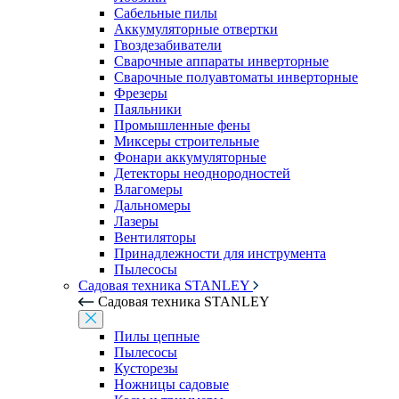
Сабельные пилы
Аккумуляторные отвертки
Гвоздезабиватели
Сварочные аппараты инверторные
Сварочные полуавтоматы инверторные
Фрезеры
Паяльники
Промышленные фены
Миксеры строительные
Фонари аккумуляторные
Детекторы неоднородностей
Влагомеры
Дальномеры
Лазеры
Вентиляторы
Принадлежности для инструмента
Пылесосы
Садовая техника STANLEY
Садовая техника STANLEY
Пилы цепные
Пылесосы
Кусторезы
Ножницы садовые