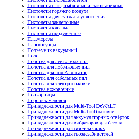
Пистолеты гвоздозабивные и скобозабивные
Пистолеты горячего воздуха
Пистолеты для смазки и уплотнения
Пистолеты заклепочные
Пистолеты клеевые
Пистолеты продувочные
Плазморезы
Плоскогубцы
Подъемник вакуумный
Поло
Полотна для ленточных пил
Полотна для лобзиковых пил
Полотна для пил Аллигатор
Полотна для сабельных пил
Полотна для электроножовки
Полотна ножовочные
Попкорницы
Порошок меловой
Принадлежности для Multi-Tool DeWALT
Принадлежности для Multi-Tool бытовой
Принадлежности для аккумуляторных отвёрток
Принадлежности для вибраторов для бетона
Принадлежности для газонокосилок
Принадлежности для гвоздезабивателей