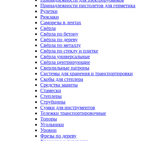
Принадлежности пистолетов для герметика
Рулетки
Рюкзаки
Саморезы в лентах
Свёрла
Свёрла по бетону
Свёрла по дереву
Свёрла по металлу
Свёрла по стеклу и плитке
Свёрла универсальные
Свёрла центрирующие
Сверлильные патроны
Системы для хранения и транспортировки
Скобы для степлера
Средства защиты
Стамески
Степлеры
Струбцины
Сумки для инструментов
Тележки транспортировочные
Топоры
Угольники
Уровни
Фрезы по дереву