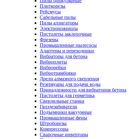
Пилы циркулярные
Плиткорезы
Рейсмусы
Сабельные пилы
Пилы аллигаторы
Электроножницы
Пистолеты заклепочные
Фрезеры
Промышленные пылесосы
Адаптеры и переходники
Вибраторы для бетона
Виброплиты
Виброрейки
Вибротрамбовки
Дрели алмазного сверления
Резервуары для подачи воды
Принадлежности для вибраторов бетона
Пистолеты для герметика
Сверлильные станки
Гвоздезабиватели
Подъемники вакуумные
Промышленные фены
Штроборезы
Компрессоры
Сварочные инверторы