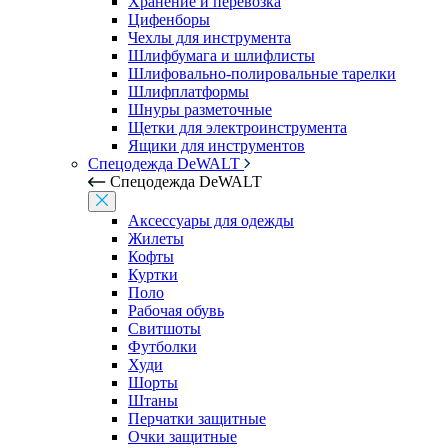
Хранение и перевозка
Цифенборы
Чехлы для инструмента
Шлифбумага и шлифлисты
Шлифовально-полировальные тарелки
Шлифплатформы
Шнуры разметочные
Щетки для электроинструмента
Ящики для инструментов
Спецодежда DeWALT
Спецодежда DeWALT
Аксессуары для одежды
Жилеты
Кофты
Куртки
Поло
Рабочая обувь
Свитшоты
Футболки
Худи
Шорты
Штаны
Перчатки защитные
Очки защитные