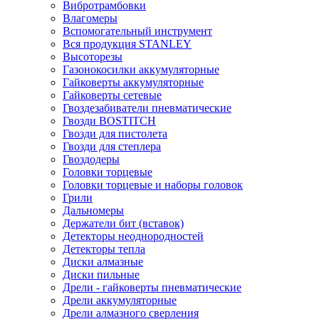
Вибротрамбовки
Влагомеры
Вспомогательный инструмент
Вся продукция STANLEY
Высоторезы
Газонокосилки аккумуляторные
Гайковерты аккумуляторные
Гайковерты сетевые
Гвоздезабиватели пневматические
Гвозди BOSTITCH
Гвозди для пистолета
Гвозди для степлера
Гвоздодеры
Головки торцевые
Головки торцевые и наборы головок
Грили
Дальномеры
Держатели бит (вставок)
Детекторы неоднородностей
Детекторы тепла
Диски алмазные
Диски пильные
Дрели - гайковерты пневматические
Дрели аккумуляторные
Дрели алмазного сверления