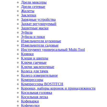
Дрели миксеры
Дрели сетевые
Жилеты
Заклепки
Зарядные устройства
Захват регулируемый
Защитные маски
Зубила
Зубила и пики
Измельчители кухонные
Измельчители садовые
Инструмент универсальный Multi-Tool
Киянки
Клещи и щипцы
Ключи гаечные
Ключи заклепочные
Колеса для тачек
Колесо измерительное
Компрессоры
Компрессоры BOSTITCH
Коронки, наборы коронок и принадлежности
Косильная головка
Косильная леска
Кофеварки
Кофемолки