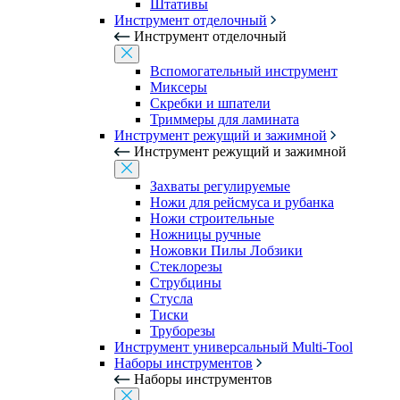
Штативы
Инструмент отделочный
Инструмент отделочный
Вспомогательный инструмент
Миксеры
Скребки и шпатели
Триммеры для ламината
Инструмент режущий и зажимной
Инструмент режущий и зажимной
Захваты регулируемые
Ножи для рейсмуса и рубанка
Ножи строительные
Ножницы ручные
Ножовки Пилы Лобзики
Стеклорезы
Струбцины
Стусла
Тиски
Труборезы
Инструмент универсальный Multi-Tool
Наборы инструментов
Наборы инструментов