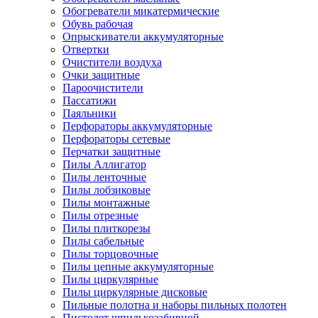
Обогреватели микатермические
Обувь рабочая
Опрыскиватели аккумуляторные
Отвертки
Очистители воздуха
Очки защитные
Пароочистители
Пассатижи
Паяльники
Перфораторы аккумуляторные
Перфораторы сетевые
Перчатки защитные
Пилы Аллигатор
Пилы ленточные
Пилы лобзиковые
Пилы монтажные
Пилы отрезные
Пилы плиткорезы
Пилы сабельные
Пилы торцовочные
Пилы цепные аккумуляторные
Пилы циркулярные
Пилы циркулярные дисковые
Пильные полотна и наборы пильных полотен
Пистолет шпилькозабивной