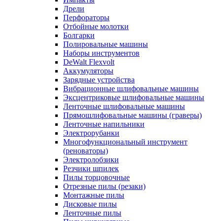
Дрели
Перфораторы
Отбойные молотки
Болгарки
Полировальные машины
Наборы инструментов
DeWalt Flexvolt
Аккумуляторы
Зарядные устройства
Вибрационные шлифовальные машины
Эксцентриковые шлифовальные машины
Ленточные шлифовальные машины
Прямошлифовальные машины (граверы)
Ленточные напильники
Электрорубанки
Многофункциональный инструмент
(реноваторы)
Электролобзики
Резчики шпилек
Пилы торцовочные
Отрезные пилы (резаки)
Монтажные пилы
Дисковые пилы
Ленточные пилы