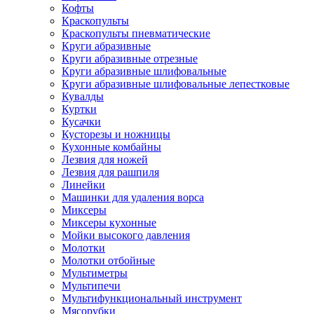
Кофты
Краскопульты
Краскопульты пневматические
Круги абразивные
Круги абразивные отрезные
Круги абразивные шлифовальные
Круги абразивные шлифовальные лепестковые
Кувалды
Куртки
Кусачки
Кусторезы и ножницы
Кухонные комбайны
Лезвия для ножей
Лезвия для рашпиля
Линейки
Машинки для удаления ворса
Миксеры
Миксеры кухонные
Мойки высокого давления
Молотки
Молотки отбойные
Мультиметры
Мультипечи
Мультифункциональный инструмент
Мясорубки