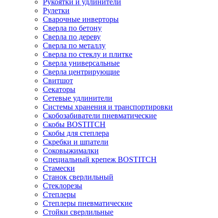
Рукоятки и удлинители
Рулетки
Сварочные инверторы
Сверла по бетону
Сверла по дереву
Сверла по металлу
Сверла по стеклу и плитке
Сверла универсальные
Сверла центрирующие
Свитшот
Секаторы
Сетевые удлинители
Системы хранения и транспортировки
Скобозабиватели пневматические
Скобы BOSTITCH
Скобы для степлера
Скребки и шпатели
Соковыжималки
Специальный крепеж BOSTITCH
Стамески
Станок сверлильный
Стеклорезы
Степлеры
Степлеры пневматические
Стойки сверлильные