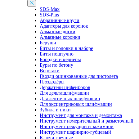
SDS-Max
SDS-Plus
Абразивные круги
Адаптеры для коронок
Алмазные диски
Алмазные коронки
Беруши
Биты и головки в наборе
Биты поштучно
Бородки и кернеры
Буры по бетону
Верстаки
Гвозди оцинкованные для пистолета
Гвоздодёры
Держатели цифенборов
Для дельташлифмашин
Для ленточных шлифмашин
Для эксцентриковых шлифмашин
Зубила и пики
Инструмент для монтажа и демонтажа
Инструмент измерительный и разметочный
Инструмент режущий и зажимной
Инструмент шарнирно-губцевый
Ключи гаечные