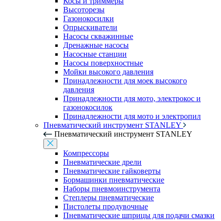
Косы и триммеры
Высоторезы
Газонокосилки
Опрыскиватели
Насосы скважинные
Дренажные насосы
Насосные станции
Насосы поверхностные
Мойки высокого давления
Принадлежности для моек высокого
давления
Принадлежности для мото, электрокос и
газонокосилок
Принадлежности для мото и электропил
Пневматический инструмент STANLEY
Пневматический инструмент STANLEY
Компрессоры
Пневматические дрели
Пневматические гайковерты
Бормашинки пневматические
Наборы пневмоинструмента
Степлеры пневматические
Пистолеты продувочные
Пневматические шприцы для подачи смазки