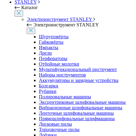
STANLEY
Каталог
Электроинструмент STANLEY
Электроинструмент STANLEY
Шуруповёрты
Гайковёрты
Импакты
Дрели
Перфораторы
Отбойные молотки
Мультифункциональный инструмент
Наборы инструментов
Аккумуляторы и зарядные устройства
Болгарки
Рубанки
Полировальные машины
Эксцентриковые шлифовальные машины
Вибрационные шлифовальные машины
Ленточные шлифовальные машины
Прямошлифовальные шлифмашины
Дисковые пилы
Торцовочные пилы
Лобзики