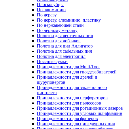
Плоскогубцы
По алюминию
По дереву
По дереву, алюминию, пластику
По нержавеющей стали
По чёрному металлу
Полотна для ленточных пил
Полотна для лобзиков
Полотна для пил Аллигатор
Полотна для сабельных пил
Полотна для электропил
Поясные сумки
Принадлежности для Multi-Tool
Принадлежности для гвоздезабивателей
Принадлежности для дрелей и
шуруповертов
Принадлежности для заклепочного
пистолета
Принадлежности для перфораторов
Принадлежности для пылесосов
Принадлежности для ротационных лазеров
Принадлежности для угловых шлифмашин
Принадлежности для фрезеров
Принадлежности для циркулярных пил
Принадлежности для электрорубанков