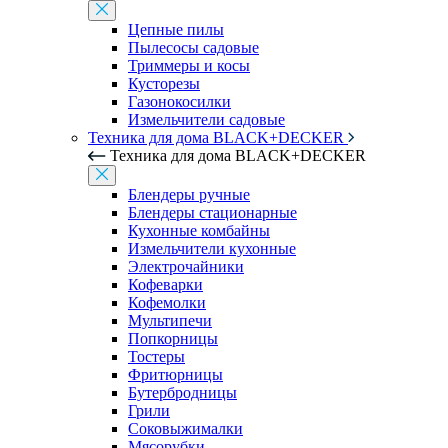
Цепные пилы
Пылесосы садовые
Триммеры и косы
Кусторезы
Газонокосилки
Измельчители садовые
Техника для дома BLACK+DECKER
Техника для дома BLACK+DECKER
Блендеры ручные
Блендеры стационарные
Кухонные комбайны
Измельчители кухонные
Электрочайники
Кофеварки
Кофемолки
Мультипечи
Попкорницы
Тостеры
Фритюрницы
Бутербродницы
Грили
Соковыжималки
Мясорубки