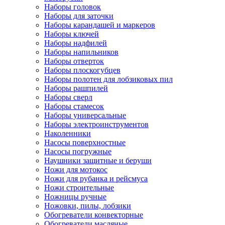
Наборы головок
Наборы для заточки
Наборы карандашей и маркеров
Наборы ключей
Наборы надфилей
Наборы напильников
Наборы отверток
Наборы плоскогубцев
Наборы полотен для лобзиковых пил
Наборы рашпилей
Наборы сверл
Наборы стамесок
Наборы универсальные
Наборы электроинструментов
Наколенники
Насосы поверхностные
Насосы погружные
Наушники защитные и беруши
Ножи для мотокос
Ножи для рубанка и рейсмуса
Ножи строительные
Ножницы ручные
Ножовки, пилы, лобзики
Обогреватели конвекторные
Обогреватели масляные