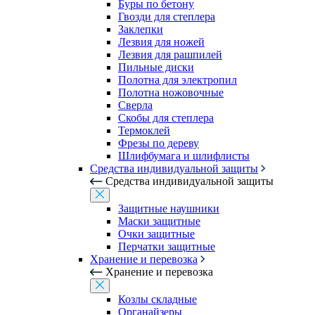
Буры по бетону
Гвозди для степлера
Заклепки
Лезвия для ножей
Лезвия для рашпилей
Пильные диски
Полотна для электропил
Полотна ножовочные
Сверла
Скобы для степлера
Термоклей
Фрезы по дереву
Шлифбумага и шлифлисты
Средства индивидуальной защиты
Средства индивидуальной защиты
Защитные наушники
Маски защитные
Очки защитные
Перчатки защитные
Хранение и перевозка
Хранение и перевозка
Козлы складные
Органайзеры