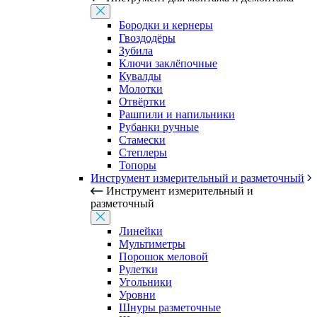
Бородки и кернеры
Гвоздодёры
Зубила
Ключи заклёпочные
Кувалды
Молотки
Отвёртки
Рашпили и напильники
Рубанки ручные
Стамески
Степлеры
Топоры
Инструмент измерительный и разметочный
Инструмент измерительный и
разметочный
Линейки
Мультиметры
Порошок меловой
Рулетки
Угольники
Уровни
Шнуры разметочные