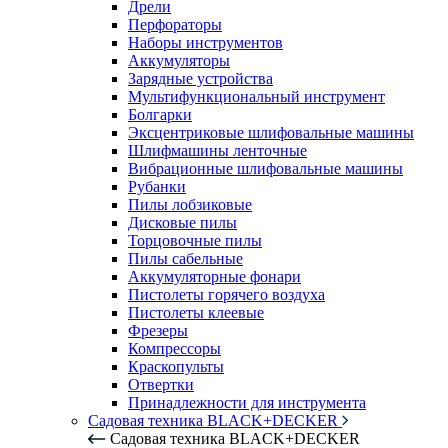
Дрели
Перфораторы
Наборы инструментов
Аккумуляторы
Зарядные устройства
Мультифункциональный инструмент
Болгарки
Эксцентриковые шлифовальные машины
Шлифмашины ленточные
Вибрационные шлифовальные машины
Рубанки
Пилы лобзиковые
Дисковые пилы
Торцовочные пилы
Пилы сабельные
Аккумуляторные фонари
Пистолеты горячего воздуха
Пистолеты клеевые
Фрезеры
Компрессоры
Краскопульты
Отвертки
Принадлежности для инструмента
Садовая техника BLACK+DECKER
Садовая техника BLACK+DECKER