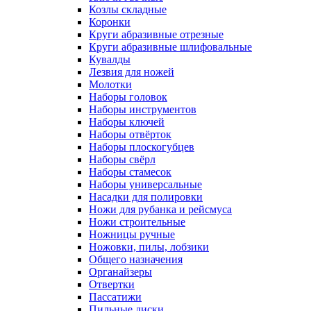
Козлы складные
Коронки
Круги абразивные отрезные
Круги абразивные шлифовальные
Кувалды
Лезвия для ножей
Молотки
Наборы головок
Наборы инструментов
Наборы ключей
Наборы отвёрток
Наборы плоскогубцев
Наборы свёрл
Наборы стамесок
Наборы универсальные
Насадки для полировки
Ножи для рубанка и рейсмуса
Ножи строительные
Ножницы ручные
Ножовки, пилы, лобзики
Общего назначения
Органайзеры
Отвертки
Пассатижи
Пильные диски