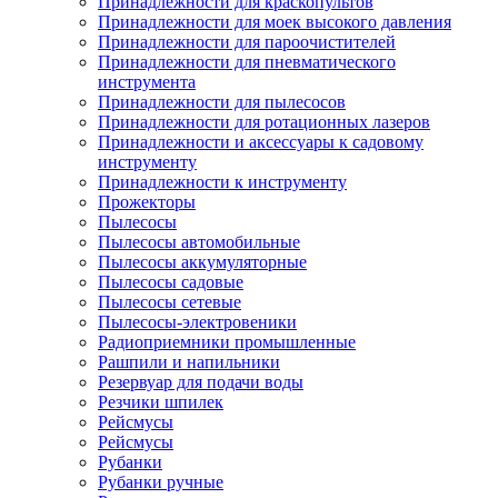
Принадлежности для краскопультов
Принадлежности для моек высокого давления
Принадлежности для пароочистителей
Принадлежности для пневматического
инструмента
Принадлежности для пылесосов
Принадлежности для ротационных лазеров
Принадлежности и аксессуары к садовому
инструменту
Принадлежности к инструменту
Прожекторы
Пылесосы
Пылесосы автомобильные
Пылесосы аккумуляторные
Пылесосы садовые
Пылесосы сетевые
Пылесосы-электровеники
Радиоприемники промышленные
Рашпили и напильники
Резервуар для подачи воды
Резчики шпилек
Рейсмусы
Рейсмусы
Рубанки
Рубанки ручные