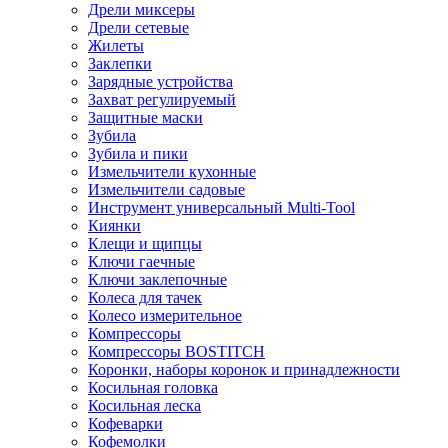
Дрели миксеры
Дрели сетевые
Жилеты
Заклепки
Зарядные устройства
Захват регулируемый
Защитные маски
Зубила
Зубила и пики
Измельчители кухонные
Измельчители садовые
Инструмент универсальный Multi-Tool
Киянки
Клещи и щипцы
Ключи гаечные
Ключи заклепочные
Колеса для тачек
Колесо измерительное
Компрессоры
Компрессоры BOSTITCH
Коронки, наборы коронок и принадлежности
Косильная головка
Косильная леска
Кофеварки
Кофемолки