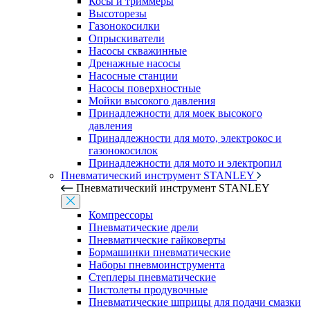
Косы и триммеры
Высоторезы
Газонокосилки
Опрыскиватели
Насосы скважинные
Дренажные насосы
Насосные станции
Насосы поверхностные
Мойки высокого давления
Принадлежности для моек высокого
давления
Принадлежности для мото, электрокос и
газонокосилок
Принадлежности для мото и электропил
Пневматический инструмент STANLEY
Пневматический инструмент STANLEY
Компрессоры
Пневматические дрели
Пневматические гайковерты
Бормашинки пневматические
Наборы пневмоинструмента
Степлеры пневматические
Пистолеты продувочные
Пневматические шприцы для подачи смазки