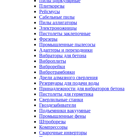
Пилы циркулярные
Плиткорезы
Рейсмусы
Сабельные пилы
Пилы аллигаторы
Электроножницы
Пистолеты заклепочные
Фрезеры
Промышленные пылесосы
Адаптеры и переходники
Вибраторы для бетона
Виброплиты
Виброрейки
Вибротрамбовки
Дрели алмазного сверления
Резервуары для подачи воды
Принадлежности для вибраторов бетона
Пистолеты для герметика
Сверлильные станки
Гвоздезабиватели
Подъемники вакуумные
Промышленные фены
Штроборезы
Компрессоры
Сварочные инверторы