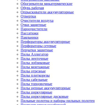
Обогреватели микатермические
Обувь рабочая
Опрыскиватели аккумуляторные
Отвертки
Очистители воздуха
Очки защитные
Пароочистители
Пассатижи
Паяльники
Перфораторы аккумуляторные
Перфораторы сетевые
Перчатки защитные
Пилы Аллигатор
Пилы ленточные
Пилы лобзиковые
Пилы монтажные
Пилы отрезные
Пилы плиткорезы
Пилы сабельные
Пилы торцовочные
Пилы цепные аккумуляторные
Пилы циркулярные
Пилы циркулярные дисковые
Пильные полотна и наборы пильных полотен
Пистолет шпилькозабивной