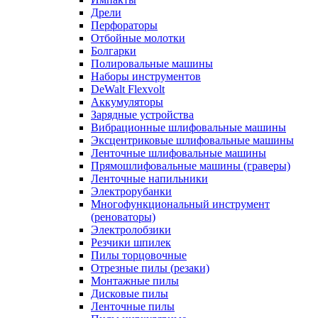
Дрели
Перфораторы
Отбойные молотки
Болгарки
Полировальные машины
Наборы инструментов
DeWalt Flexvolt
Аккумуляторы
Зарядные устройства
Вибрационные шлифовальные машины
Эксцентриковые шлифовальные машины
Ленточные шлифовальные машины
Прямошлифовальные машины (граверы)
Ленточные напильники
Электрорубанки
Многофункциональный инструмент
(реноваторы)
Электролобзики
Резчики шпилек
Пилы торцовочные
Отрезные пилы (резаки)
Монтажные пилы
Дисковые пилы
Ленточные пилы