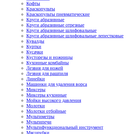
Кофты
Краскопульты
Краскопульты пневматические
Круги абразивные
Круги абразивные отрезные
Круги абразивные шлифовальные
Круги абразивные шлифовальные лепестковые
Кувалды
Куртки
Кусачки
Кусторезы и ножницы
Кухонные комбайны
Лезвия для ножей
Лезвия для рашпиля
Линейки
Машинки для удаления ворса
Миксеры
Миксеры кухонные
Мойки высокого давления
Молотки
Молотки отбойные
Мультиметры
Мультипечи
Мультифункциональный инструмент
Мясорубки