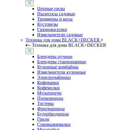
Цепные пилы
Пылесосы садовые
Триммеры и косы
Кусторезы
Газонокосилки
Измельчители садовые
Техника для дома BLACK+DECKER
Техника для дома BLACK+DECKER
Блендеры ручные
Блендеры стационарные
Кухонные комбайны
Измельчители кухонные
Электрочайники
Кофеварки
Кофемолки
Мультипечи
Попкорницы
Тостеры
Фритюрницы
Бутербродницы
Грили
Соковыжималки
Мясорубки