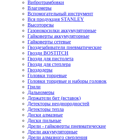
Вибротрамбовки
Влагомеры
Вспомогательный инструмент
Вся продукция STANLEY
Высоторезы
Газонокосилки аккумуляторные
Гайковерты аккумуляторные
Гайковерты сетевые
Гвоздезабиватели пневматические
Гвозди BOSTITCH
Гвозди для пистолета
Гвозди для степлера
Гвоздодеры
Головки торцевые
Головки торцевые и наборы головок
Грили
Дальномеры
Держатели бит (вставок)
Детекторы неоднородностей
Детекторы тепла
Диски алмазные
Диски пильные
Дрели - гайковерты пневматические
Дрели аккумуляторные
Дрели алмазного сверления