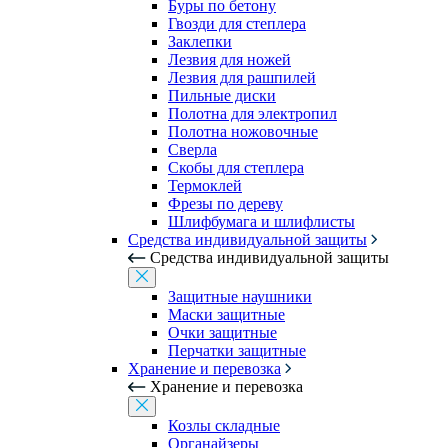
Буры по бетону
Гвозди для степлера
Заклепки
Лезвия для ножей
Лезвия для рашпилей
Пильные диски
Полотна для электропил
Полотна ножовочные
Сверла
Скобы для степлера
Термоклей
Фрезы по дереву
Шлифбумага и шлифлисты
Средства индивидуальной защиты
Средства индивидуальной защиты
Защитные наушники
Маски защитные
Очки защитные
Перчатки защитные
Хранение и перевозка
Хранение и перевозка
Козлы складные
Органайзеры