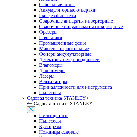
Сабельные пилы
Аккумуляторные отвертки
Гвоздезабиватели
Сварочные аппараты инверторные
Сварочные полуавтоматы инверторные
Фрезеры
Паяльники
Промышленные фены
Миксеры строительные
Фонари аккумуляторные
Детекторы неоднородностей
Влагомеры
Дальномеры
Лазеры
Вентиляторы
Принадлежности для инструмента
Пылесосы
Садовая техника STANLEY
Садовая техника STANLEY
Пилы цепные
Пылесосы
Кусторезы
Ножницы садовые