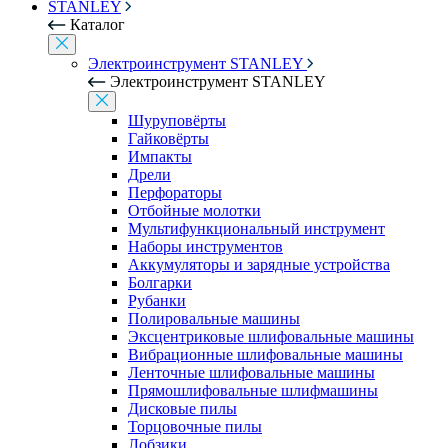
STANLEY
Каталог
Электроинструмент STANLEY
Электроинструмент STANLEY
Шуруповёрты
Гайковёрты
Импакты
Дрели
Перфораторы
Отбойные молотки
Мультифункциональный инструмент
Наборы инструментов
Аккумуляторы и зарядные устройства
Болгарки
Рубанки
Полировальные машины
Эксцентриковые шлифовальные машины
Вибрационные шлифовальные машины
Ленточные шлифовальные машины
Прямошлифовальные шлифмашины
Дисковые пилы
Торцовочные пилы
Лобзики