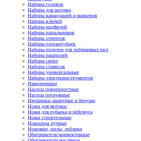
Наборы головок
Наборы для заточки
Наборы карандашей и маркеров
Наборы ключей
Наборы надфилей
Наборы напильников
Наборы отверток
Наборы плоскогубцев
Наборы полотен для лобзиковых пил
Наборы рашпилей
Наборы сверл
Наборы стамесок
Наборы универсальные
Наборы электроинструментов
Наколенники
Насосы поверхностные
Насосы погружные
Наушники защитные и беруши
Ножи для мотокос
Ножи для рубанка и рейсмуса
Ножи строительные
Ножницы ручные
Ножовки, пилы, лобзики
Обогреватели конвекторные
Обогреватели масляные