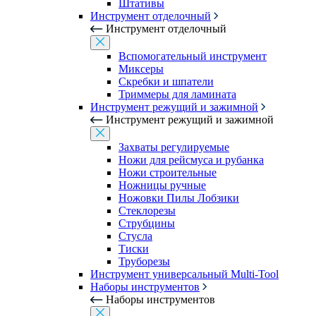
Штативы
Инструмент отделочный
Инструмент отделочный
Вспомогательный инструмент
Миксеры
Скребки и шпатели
Триммеры для ламината
Инструмент режущий и зажимной
Инструмент режущий и зажимной
Захваты регулируемые
Ножи для рейсмуса и рубанка
Ножи строительные
Ножницы ручные
Ножовки Пилы Лобзики
Стеклорезы
Струбцины
Стусла
Тиски
Труборезы
Инструмент универсальный Multi-Tool
Наборы инструментов
Наборы инструментов