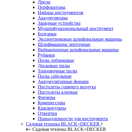
Дрели
Перфораторы
Наборы инструментов
Аккумуляторы
Зарядные устройства
Мультифункциональный инструмент
Болгарки
Эксцентриковые шлифовальные машины
Шлифмашины ленточные
Вибрационные шлифовальные машины
Рубанки
Пилы лобзиковые
Дисковые пилы
Торцовочные пилы
Пилы сабельные
Аккумуляторные фонари
Пистолеты горячего воздуха
Пистолеты клеевые
Фрезеры
Компрессоры
Краскопульты
Отвертки
Принадлежности для инструмента
Садовая техника BLACK+DECKER
Садовая техника BLACK+DECKER