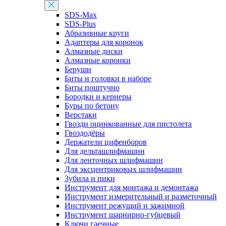
SDS-Max
SDS-Plus
Абразивные круги
Адаптеры для коронок
Алмазные диски
Алмазные коронки
Беруши
Биты и головки в наборе
Биты поштучно
Бородки и кернеры
Буры по бетону
Верстаки
Гвозди оцинкованные для пистолета
Гвоздодёры
Держатели цифенборов
Для дельташлифмашин
Для ленточных шлифмашин
Для эксцентриковых шлифмашин
Зубила и пики
Инструмент для монтажа и демонтажа
Инструмент измерительный и разметочный
Инструмент режущий и зажимной
Инструмент шарнирно-губцевый
Ключи гаечные