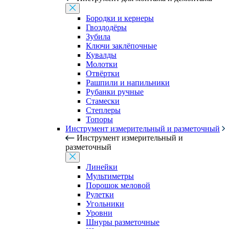
Бородки и кернеры
Гвоздодёры
Зубила
Ключи заклёпочные
Кувалды
Молотки
Отвёртки
Рашпили и напильники
Рубанки ручные
Стамески
Степлеры
Топоры
Инструмент измерительный и разметочный
Инструмент измерительный и
разметочный
Линейки
Мультиметры
Порошок меловой
Рулетки
Угольники
Уровни
Шнуры разметочные