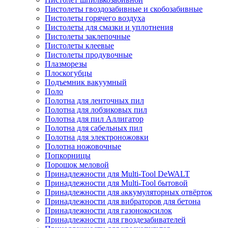
Пистолеты гвоздозабивные и скобозабивные
Пистолеты горячего воздуха
Пистолеты для смазки и уплотнения
Пистолеты заклепочные
Пистолеты клеевые
Пистолеты продувочные
Плазморезы
Плоскогубцы
Подъемник вакуумный
Поло
Полотна для ленточных пил
Полотна для лобзиковых пил
Полотна для пил Аллигатор
Полотна для сабельных пил
Полотна для электроножовки
Полотна ножовочные
Попкорницы
Порошок меловой
Принадлежности для Multi-Tool DeWALT
Принадлежности для Multi-Tool бытовой
Принадлежности для аккумуляторных отвёрток
Принадлежности для вибраторов для бетона
Принадлежности для газонокосилок
Принадлежности для гвоздезабивателей