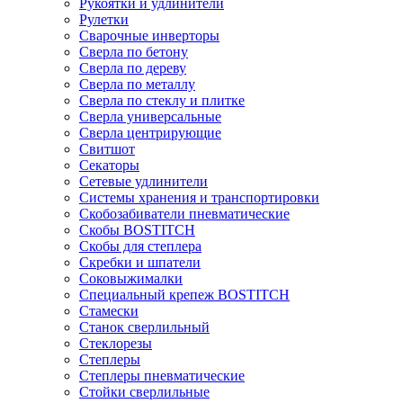
Рукоятки и удлинители
Рулетки
Сварочные инверторы
Сверла по бетону
Сверла по дереву
Сверла по металлу
Сверла по стеклу и плитке
Сверла универсальные
Сверла центрирующие
Свитшот
Секаторы
Сетевые удлинители
Системы хранения и транспортировки
Скобозабиватели пневматические
Скобы BOSTITCH
Скобы для степлера
Скребки и шпатели
Соковыжималки
Специальный крепеж BOSTITCH
Стамески
Станок сверлильный
Стеклорезы
Степлеры
Степлеры пневматические
Стойки сверлильные