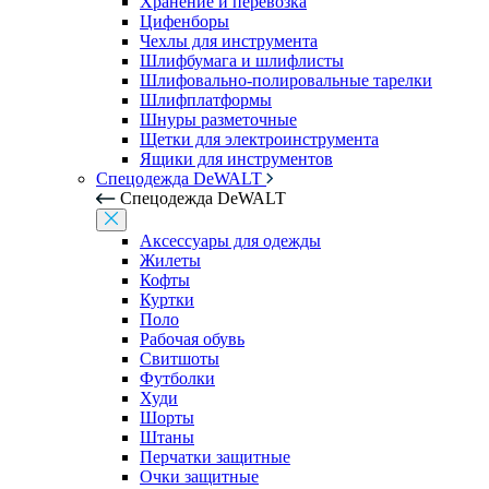
Хранение и перевозка
Цифенборы
Чехлы для инструмента
Шлифбумага и шлифлисты
Шлифовально-полировальные тарелки
Шлифплатформы
Шнуры разметочные
Щетки для электроинструмента
Ящики для инструментов
Спецодежда DeWALT
Спецодежда DeWALT
Аксессуары для одежды
Жилеты
Кофты
Куртки
Поло
Рабочая обувь
Свитшоты
Футболки
Худи
Шорты
Штаны
Перчатки защитные
Очки защитные