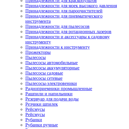
Принадлежности для краскопультов
Принадлежности для моек высокого давления
Принадлежности для пароочистителей
Принадлежности для пневматического
инструмента
Принадлежности для пылесосов
Принадлежности для ротационных лазеров
Принадлежности и аксессуары к садовому
инструменту
Принадлежности к инструменту
Прожекторы
Пылесосы
Пылесосы автомобильные
Пылесосы аккумуляторные
Пылесосы садовые
Пылесосы сетевые
Пылесосы-электровеники
Радиоприемники промышленные
Рашпили и напильники
Резервуар для подачи воды
Резчики шпилек
Рейсмусы
Рейсмусы
Рубанки
Рубанки ручные