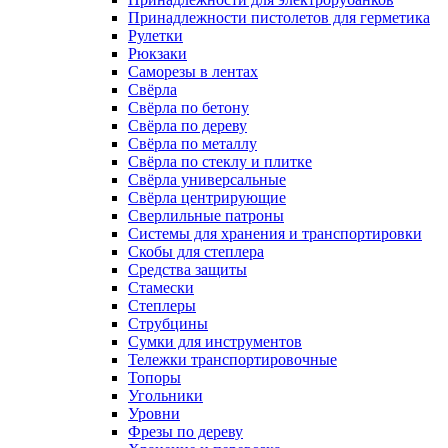
Принадлежности пистолетов для герметика
Рулетки
Рюкзаки
Саморезы в лентах
Свёрла
Свёрла по бетону
Свёрла по дереву
Свёрла по металлу
Свёрла по стеклу и плитке
Свёрла универсальные
Свёрла центрирующие
Сверлильные патроны
Системы для хранения и транспортировки
Скобы для степлера
Средства защиты
Стамески
Степлеры
Струбцины
Сумки для инструментов
Тележки транспортировочные
Топоры
Угольники
Уровни
Фрезы по дереву