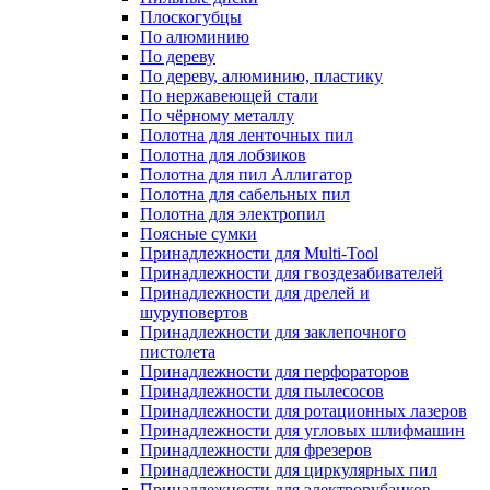
Плоскогубцы
По алюминию
По дереву
По дереву, алюминию, пластику
По нержавеющей стали
По чёрному металлу
Полотна для ленточных пил
Полотна для лобзиков
Полотна для пил Аллигатор
Полотна для сабельных пил
Полотна для электропил
Поясные сумки
Принадлежности для Multi-Tool
Принадлежности для гвоздезабивателей
Принадлежности для дрелей и
шуруповертов
Принадлежности для заклепочного
пистолета
Принадлежности для перфораторов
Принадлежности для пылесосов
Принадлежности для ротационных лазеров
Принадлежности для угловых шлифмашин
Принадлежности для фрезеров
Принадлежности для циркулярных пил
Принадлежности для электрорубанков