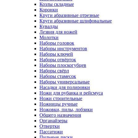
Козлы складные
Коронки
Круги абразивные отрезные
Круги абразивные шлифовальные
Кувалды
Лезвия для ножей
Молотки
Наборы головок
Наборы инструментов
Наборы ключей
Наборы отвёрток
Наборы плоскогубцев
Наборы свёрл
Наборы стамесок
Наборы универсальные
Насадки для полировки
Ножи для рубанка и рейсмуса
Ножи строительные
Ножницы ручные
Ножовки, пилы, лобзики
Общего назначения
Органайзеры
Отвертки
Пассатижи
Пильные диски