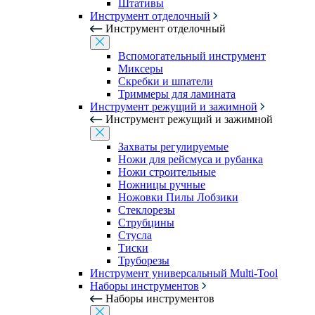
Штативы
Инструмент отделочный
Инструмент отделочный
Вспомогательный инструмент
Миксеры
Скребки и шпатели
Триммеры для ламината
Инструмент режущий и зажимной
Инструмент режущий и зажимной
Захваты регулируемые
Ножи для рейсмуса и рубанка
Ножи строительные
Ножницы ручные
Ножовки Пилы Лобзики
Стеклорезы
Струбцины
Стусла
Тиски
Труборезы
Инструмент универсальный Multi-Tool
Наборы инструментов
Наборы инструментов