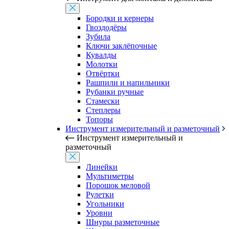
Бородки и кернеры
Гвоздодёры
Зубила
Ключи заклёпочные
Кувалды
Молотки
Отвёртки
Рашпили и напильники
Рубанки ручные
Стамески
Степлеры
Топоры
Инструмент измерительный и разметочный
Инструмент измерительный и
разметочный
Линейки
Мультиметры
Порошок меловой
Рулетки
Угольники
Уровни
Шнуры разметочные