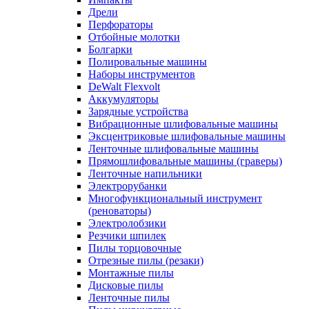
Дрели
Перфораторы
Отбойные молотки
Болгарки
Полировальные машины
Наборы инструментов
DeWalt Flexvolt
Аккумуляторы
Зарядные устройства
Вибрационные шлифовальные машины
Эксцентриковые шлифовальные машины
Ленточные шлифовальные машины
Прямошлифовальные машины (граверы)
Ленточные напильники
Электрорубанки
Многофункциональный инструмент
(реноваторы)
Электролобзики
Резчики шпилек
Пилы торцовочные
Отрезные пилы (резаки)
Монтажные пилы
Дисковые пилы
Ленточные пилы