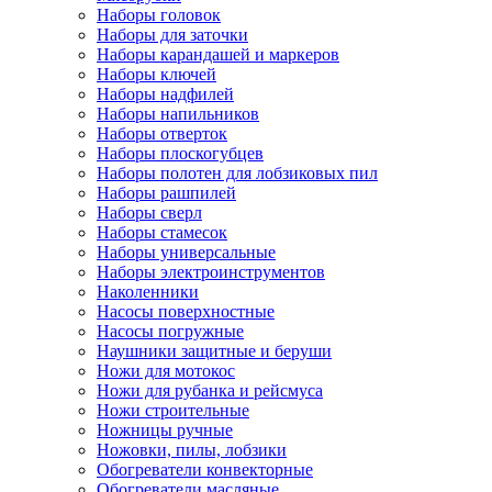
Наборы головок
Наборы для заточки
Наборы карандашей и маркеров
Наборы ключей
Наборы надфилей
Наборы напильников
Наборы отверток
Наборы плоскогубцев
Наборы полотен для лобзиковых пил
Наборы рашпилей
Наборы сверл
Наборы стамесок
Наборы универсальные
Наборы электроинструментов
Наколенники
Насосы поверхностные
Насосы погружные
Наушники защитные и беруши
Ножи для мотокос
Ножи для рубанка и рейсмуса
Ножи строительные
Ножницы ручные
Ножовки, пилы, лобзики
Обогреватели конвекторные
Обогреватели масляные