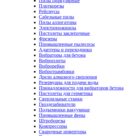
Пилы циркулярные
Плиткорезы
Рейсмусы
Сабельные пилы
Пилы аллигаторы
Электроножницы
Пистолеты заклепочные
Фрезеры
Промышленные пылесосы
Адаптеры и переходники
Вибраторы для бетона
Виброплиты
Виброрейки
Вибротрамбовки
Дрели алмазного сверления
Резервуары для подачи воды
Принадлежности для вибраторов бетона
Пистолеты для герметика
Сверлильные станки
Гвоздезабиватели
Подъемники вакуумные
Промышленные фены
Штроборезы
Компрессоры
Сварочные инверторы