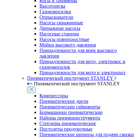
Косы и триммеры
Высоторезы
Газонокосилки
Опрыскиватели
Насосы скважинные
Дренажные насосы
Насосные станции
Насосы поверхностные
Мойки высокого давления
Принадлежности для моек высокого
давления
Принадлежности для мото, электрокос и
газонокосилок
Принадлежности для мото и электропил
Пневматический инструмент STANLEY
Пневматический инструмент STANLEY
Компрессоры
Пневматические дрели
Пневматические гайковерты
Бормашинки пневматические
Наборы пневмоинструмента
Степлеры пневматические
Пистолеты продувочные
Пневматические шприцы для подачи смазки