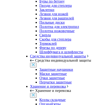
Буры по бетону
Гвозди для степлера
Заклепки
Лезвия для ножей
Лезвия для рашпилей
Пильные диски
Полотна для электропил
Полотна ножовочные
Сверла
Скобы для степлера
Термоклей
Фрезы по дереву
Шлифбумага и шлифлисты
Средства индивидуальной защиты
Средства индивидуальной защиты
Защитные наушники
Маски защитные
Очки защитные
Перчатки защитные
Хранение и перевозка
Хранение и перевозка
Козлы складные
Органайзеры