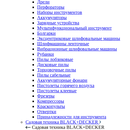
Дрели
Перфораторы
Наборы инструментов
Аккумуляторы
Зарядные устройства
Мультифункциональный инструмент
Болгарки
Эксцентриковые шлифовальные машины
Шлифмашины ленточные
Вибрационные шлифовальные машины
Рубанки
Пилы лобзиковые
Дисковые пилы
Торцовочные пилы
Пилы сабельные
Аккумуляторные фонари
Пистолеты горячего воздуха
Пистолеты клеевые
Фрезеры
Компрессоры
Краскопульты
Отвертки
Принадлежности для инструмента
Садовая техника BLACK+DECKER
Садовая техника BLACK+DECKER