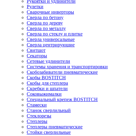
Рукоятки и удлинители
Рулетки
Сварочные инверторы
Сверла по бетону
Сверла по дереву
Сверла по металлу
Сверла по стеклу и плитке
Сверла универсальные
Сверла центрирующие
Свитшот
Секаторы
Сетевые удлинители
Системы хранения и транспортировки
Скобозабиватели пневматические
Скобы BOSTITCH
Скобы для степлера
Скребки и шпатели
Соковыжималки
Специальный крепеж BOSTITCH
Стамески
Станок сверлильный
Стеклорезы
Степлеры
Степлеры пневматические
Стойки сверлильные