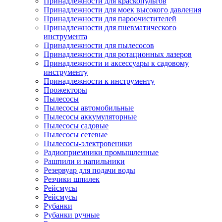
Принадлежности для краскопультов
Принадлежности для моек высокого давления
Принадлежности для пароочистителей
Принадлежности для пневматического
инструмента
Принадлежности для пылесосов
Принадлежности для ротационных лазеров
Принадлежности и аксессуары к садовому
инструменту
Принадлежности к инструменту
Прожекторы
Пылесосы
Пылесосы автомобильные
Пылесосы аккумуляторные
Пылесосы садовые
Пылесосы сетевые
Пылесосы-электровеники
Радиоприемники промышленные
Рашпили и напильники
Резервуар для подачи воды
Резчики шпилек
Рейсмусы
Рейсмусы
Рубанки
Рубанки ручные