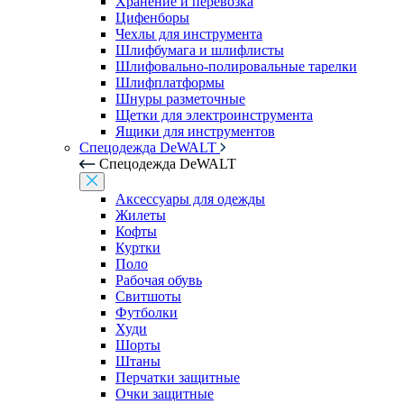
Хранение и перевозка
Цифенборы
Чехлы для инструмента
Шлифбумага и шлифлисты
Шлифовально-полировальные тарелки
Шлифплатформы
Шнуры разметочные
Щетки для электроинструмента
Ящики для инструментов
Спецодежда DeWALT
Спецодежда DeWALT
Аксессуары для одежды
Жилеты
Кофты
Куртки
Поло
Рабочая обувь
Свитшоты
Футболки
Худи
Шорты
Штаны
Перчатки защитные
Очки защитные