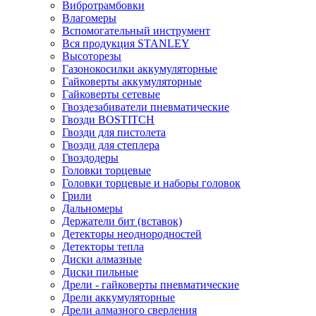
Вибротрамбовки
Влагомеры
Вспомогательный инструмент
Вся продукция STANLEY
Высоторезы
Газонокосилки аккумуляторные
Гайковерты аккумуляторные
Гайковерты сетевые
Гвоздезабиватели пневматические
Гвозди BOSTITCH
Гвозди для пистолета
Гвозди для степлера
Гвоздодеры
Головки торцевые
Головки торцевые и наборы головок
Грили
Дальномеры
Держатели бит (вставок)
Детекторы неоднородностей
Детекторы тепла
Диски алмазные
Диски пильные
Дрели - гайковерты пневматические
Дрели аккумуляторные
Дрели алмазного сверления