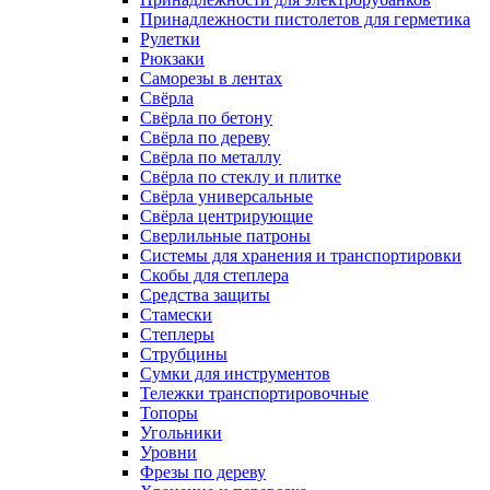
Принадлежности пистолетов для герметика
Рулетки
Рюкзаки
Саморезы в лентах
Свёрла
Свёрла по бетону
Свёрла по дереву
Свёрла по металлу
Свёрла по стеклу и плитке
Свёрла универсальные
Свёрла центрирующие
Сверлильные патроны
Системы для хранения и транспортировки
Скобы для степлера
Средства защиты
Стамески
Степлеры
Струбцины
Сумки для инструментов
Тележки транспортировочные
Топоры
Угольники
Уровни
Фрезы по дереву