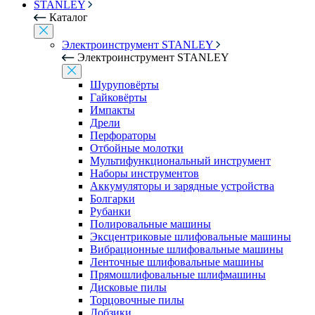
STANLEY
Каталог
Электроинструмент STANLEY
Электроинструмент STANLEY
Шуруповёрты
Гайковёрты
Импакты
Дрели
Перфораторы
Отбойные молотки
Мультифункциональный инструмент
Наборы инструментов
Аккумуляторы и зарядные устройства
Болгарки
Рубанки
Полировальные машины
Эксцентриковые шлифовальные машины
Вибрационные шлифовальные машины
Ленточные шлифовальные машины
Прямошлифовальные шлифмашины
Дисковые пилы
Торцовочные пилы
Лобзики