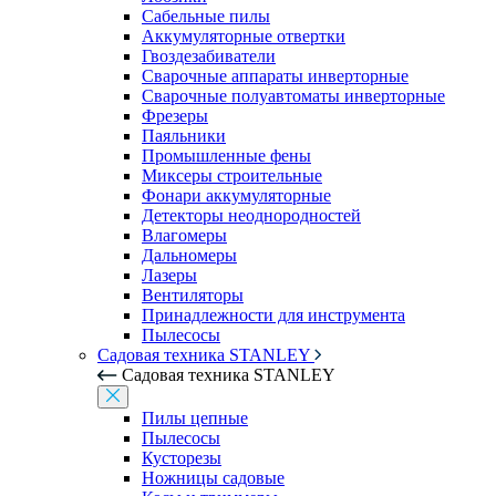
Сабельные пилы
Аккумуляторные отвертки
Гвоздезабиватели
Сварочные аппараты инверторные
Сварочные полуавтоматы инверторные
Фрезеры
Паяльники
Промышленные фены
Миксеры строительные
Фонари аккумуляторные
Детекторы неоднородностей
Влагомеры
Дальномеры
Лазеры
Вентиляторы
Принадлежности для инструмента
Пылесосы
Садовая техника STANLEY
Садовая техника STANLEY
Пилы цепные
Пылесосы
Кусторезы
Ножницы садовые