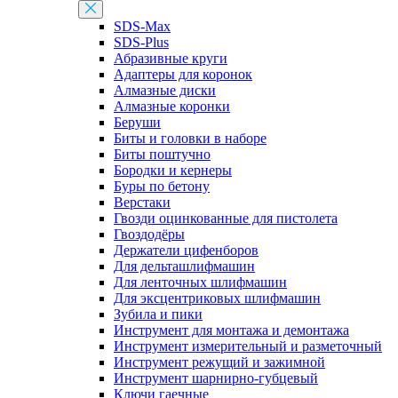
SDS-Max
SDS-Plus
Абразивные круги
Адаптеры для коронок
Алмазные диски
Алмазные коронки
Беруши
Биты и головки в наборе
Биты поштучно
Бородки и кернеры
Буры по бетону
Верстаки
Гвозди оцинкованные для пистолета
Гвоздодёры
Держатели цифенборов
Для дельташлифмашин
Для ленточных шлифмашин
Для эксцентриковых шлифмашин
Зубила и пики
Инструмент для монтажа и демонтажа
Инструмент измерительный и разметочный
Инструмент режущий и зажимной
Инструмент шарнирно-губцевый
Ключи гаечные