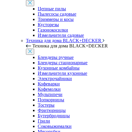
Цепные пилы
Пылесосы садовые
Триммеры и косы
Кусторезы
Газонокосилки
Измельчители садовые
Техника для дома BLACK+DECKER
Техника для дома BLACK+DECKER
Блендеры ручные
Блендеры стационарные
Кухонные комбайны
Измельчители кухонные
Электрочайники
Кофеварки
Кофемолки
Мультипечи
Попкорницы
Тостеры
Фритюрницы
Бутербродницы
Грили
Соковыжималки
Мясорубки