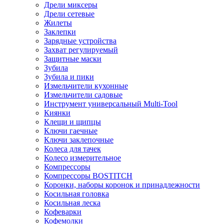
Дрели миксеры
Дрели сетевые
Жилеты
Заклепки
Зарядные устройства
Захват регулируемый
Защитные маски
Зубила
Зубила и пики
Измельчители кухонные
Измельчители садовые
Инструмент универсальный Multi-Tool
Киянки
Клещи и щипцы
Ключи гаечные
Ключи заклепочные
Колеса для тачек
Колесо измерительное
Компрессоры
Компрессоры BOSTITCH
Коронки, наборы коронок и принадлежности
Косильная головка
Косильная леска
Кофеварки
Кофемолки