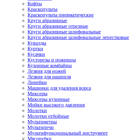
Кофты
Краскопульты
Краскопульты пневматические
Круги абразивные
Круги абразивные отрезные
Круги абразивные шлифовальные
Круги абразивные шлифовальные лепестковые
Кувалды
Куртки
Кусачки
Кусторезы и ножницы
Кухонные комбайны
Лезвия для ножей
Лезвия для рашпиля
Линейки
Машинки для удаления ворса
Миксеры
Миксеры кухонные
Мойки высокого давления
Молотки
Молотки отбойные
Мультиметры
Мультипечи
Мультифункциональный инструмент
Мясорубки