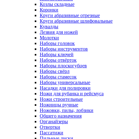
Козлы складные
Коронки
Круги абразивные отрезные
Круги абразивные шлифовальные
Кувалды
Лезвия для ножей
Молотки
Наборы головок
Наборы инструментов
Наборы ключей
Наборы отвёрток
Наборы плоскогубцев
Наборы свёрл
Наборы стамесок
Наборы универсальные
Насадки для полировки
Ножи для рубанка и рейсмуса
Ножи строительные
Ножницы ручные
Ножовки, пилы, лобзики
Общего назначения
Органайзеры
Отвертки
Пассатижи
Пильные диски