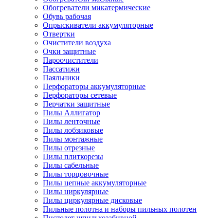
Обогреватели микатермические
Обувь рабочая
Опрыскиватели аккумуляторные
Отвертки
Очистители воздуха
Очки защитные
Пароочистители
Пассатижи
Паяльники
Перфораторы аккумуляторные
Перфораторы сетевые
Перчатки защитные
Пилы Аллигатор
Пилы ленточные
Пилы лобзиковые
Пилы монтажные
Пилы отрезные
Пилы плиткорезы
Пилы сабельные
Пилы торцовочные
Пилы цепные аккумуляторные
Пилы циркулярные
Пилы циркулярные дисковые
Пильные полотна и наборы пильных полотен
Пистолет шпилькозабивной