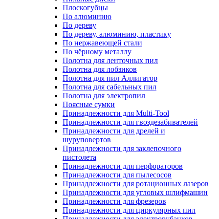
Плоскогубцы
По алюминию
По дереву
По дереву, алюминию, пластику
По нержавеющей стали
По чёрному металлу
Полотна для ленточных пил
Полотна для лобзиков
Полотна для пил Аллигатор
Полотна для сабельных пил
Полотна для электропил
Поясные сумки
Принадлежности для Multi-Tool
Принадлежности для гвоздезабивателей
Принадлежности для дрелей и
шуруповертов
Принадлежности для заклепочного
пистолета
Принадлежности для перфораторов
Принадлежности для пылесосов
Принадлежности для ротационных лазеров
Принадлежности для угловых шлифмашин
Принадлежности для фрезеров
Принадлежности для циркулярных пил
Принадлежности для электрорубанков