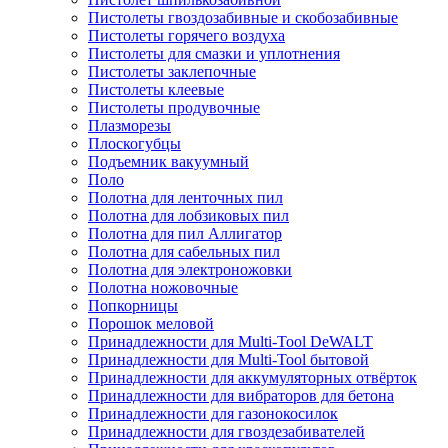
Пистолеты гвоздозабивные и скобозабивные
Пистолеты горячего воздуха
Пистолеты для смазки и уплотнения
Пистолеты заклепочные
Пистолеты клеевые
Пистолеты продувочные
Плазморезы
Плоскогубцы
Подъемник вакуумный
Поло
Полотна для ленточных пил
Полотна для лобзиковых пил
Полотна для пил Аллигатор
Полотна для сабельных пил
Полотна для электроножовки
Полотна ножовочные
Попкорницы
Порошок меловой
Принадлежности для Multi-Tool DeWALT
Принадлежности для Multi-Tool бытовой
Принадлежности для аккумуляторных отвёрток
Принадлежности для вибраторов для бетона
Принадлежности для газонокосилок
Принадлежности для гвоздезабивателей